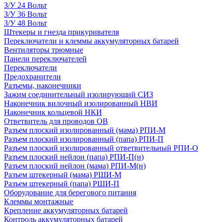
З/У 24 Вольт
З/У 36 Вольт
З/У 48 Вольт
Штекеры и гнезда прикуривателя
Переключатели и клеммы аккумуляторных батарей
Вентиляторы трюмные
Панели переключателей
Переключатели
Предохранители
Разъемы, наконечники
Зажим соединительный изолирующий СИЗ
Наконечник вилочный изолированный НВИ
Наконечник кольцевой НКИ
Ответвитель для проводов ОВ
Разъем плоский изолированный (мама) РПИ-М
Разъем плоский изолированный (папа) РПИ-П
Разъем плоский изолированный ответвительный РПИ-О
Разъем плоский нейлон (папа) РПИ-П(н)
Разъем плоский нейлон (мама) РПИ-М(н)
Разъем штекерный (мама) РШИ-М
Разъем штекерный (папа) РШИ-П
Оборудование для берегового питания
Клеммы монтажные
Крепление аккумуляторных батарей
Контроль аккумуляторных батарей