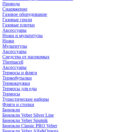
Провода
Снаряжение
Газовое оборудование
Газовые грили
Газовые плитки
Аксессуары
Ножи и мультитулы
Ножи
Мультитулы
Аксессуары
Средства от насекомых
Thermacell
Аксессуары
Термосы и фляги
Термобутылки
Термокружки
Термосы для еды
Термосы
Туристические наборы
Фляги и стопки
Бинокли
Бинокли Veber Silver Line
Бинокли Veber Sputnik
Бинокли Classic PRO Veber
Бинокли Veber Alfa&Omega