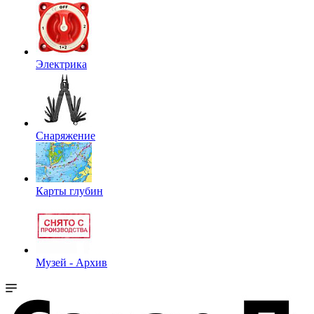
Электрика
Снаряжение
Карты глубин
Музей - Архив