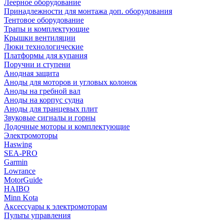
Леерное оборудование
Принадлежности для монтажа доп. оборудования
Тентовое оборудование
Трапы и комплектующие
Крышки вентиляции
Люки технологические
Платформы для купания
Поручни и ступени
Анодная защита
Аноды для моторов и угловых колонок
Аноды на гребной вал
Аноды на корпус судна
Аноды для транцевых плит
Звуковые сигналы и горны
Лодочные моторы и комплектующие
Электромоторы
Haswing
SEA-PRO
Garmin
Lowrance
MotorGuide
HAIBO
Minn Kota
Аксессуары к электромоторам
Пульты управления