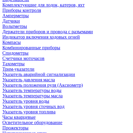
Комплектующие для лодок, катеров, яхт
Приборы контроля
Амперметры
Датчики
Вольтметры
Держатели приборов и провода с разъемами
Индикатор включения ходовых огней
Компасы
Комбинированные приборы
Спидометры
Счетчики моточасов
Тахометры
Трим-указатели
Указатель аварийной сигнализации
Указатель давления масла
Указатель положения руля (Аксиометр)
Указатель температуры воды
Указатель температуры масла
Указатель уровня воды
Указатель уровня сточных вод
Указатель уровня топлива
Часы кварцевые
Осветительное оборудование
Прожекторы