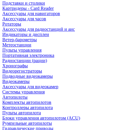
Подставки и столики
Картридеры - Card Reader
Аксессуары для навигаторов
Аксессуары для часов
Ротаторы
Аксессуары для радиостанций и аис
Индикаторы и дисплеи
Ветер-барометры
Метеостанции
Пульты управления
Портативная электроника
Радиостанции (рации)
Хронографы
Видеорегистраторы
Подводные видеокамеры
Видеокамеры
Аксессуары для видеокамер
Системы управления
Автопилоты
Комплекты автопилотов
Контроллеры автопилота
Пульты автопилота
Блоки управления автопилотом (ACU)
Румпельные автопилоты
Гидравлические приводы