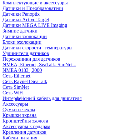
Комплектующие и аксессуары
Датчики и Преобразователи
Датчики Panoptix
Датчики Active Target
Датчики MEGA LIVE Imaging
Зимние датчики
Датчики эхолокации
Блоки эхолокации
Датчики скорости | температуры
Удлинители датчиков
Переходники для датчиков
NMEA, Ethernet, SeaTalk, SimNet...
NMEA 0183 | 2000
Сеть Ethernet
Сеть Raynet | SeaTalk
Сеть SimNet
Сеть WiFi
Интерфейсный кабель для двигателя
Аксессуары
Сумки и чехлы
Крышки экрана
Кронштейны эхолота
Аксессуары к радарам
Крепления датчиков
Кабели питания