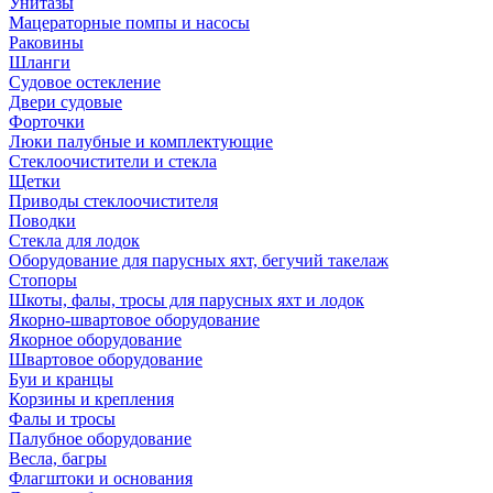
Унитазы
Мацераторные помпы и насосы
Раковины
Шланги
Судовое остекление
Двери судовые
Форточки
Люки палубные и комплектующие
Стеклоочистители и стекла
Щетки
Приводы стеклоочистителя
Поводки
Стекла для лодок
Оборудование для парусных яхт, бегучий такелаж
Стопоры
Шкоты, фалы, тросы для парусных яхт и лодок
Якорно-швартовое оборудование
Якорное оборудование
Швартовое оборудование
Буи и кранцы
Корзины и крепления
Фалы и тросы
Палубное оборудование
Весла, багры
Флагштоки и основания