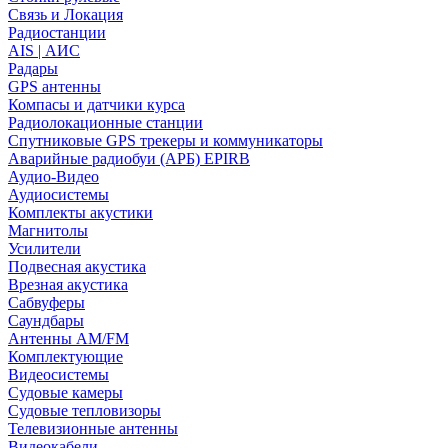
Связь и Локация
Радиостанции
AIS | АИС
Радары
GPS антенны
Компасы и датчики курса
Радиолокационные станции
Спутниковые GPS трекеры и коммуникаторы
Аварийные радиобуи (АРБ) EPIRB
Аудио-Видео
Аудиосистемы
Комплекты акустики
Магнитолы
Усилители
Подвесная акустика
Врезная акустика
Сабвуферы
Саундбары
Антенны AM/FM
Комплектующие
Видеосистемы
Судовые камеры
Cудовые тепловизоры
Телевизионные антенны
Видеокабели