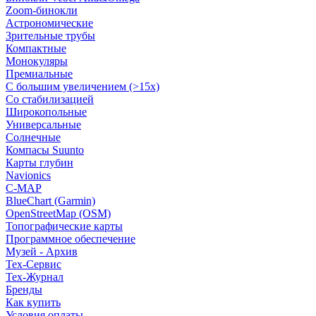
Zoom-бинокли
Астрономические
Зрительные трубы
Компактные
Монокуляры
Премиальные
С большим увеличением (>15x)
Со стабилизацией
Широкопольные
Универсальные
Солнечные
Компасы Suunto
Карты глубин
Navionics
C-MAP
BlueChart (Garmin)
OpenStreetMap (OSM)
Топографические карты
Программное обеспечение
Музей - Архив
Tex-Сервис
Тех-Журнал
Бренды
Как купить
Условия оплаты