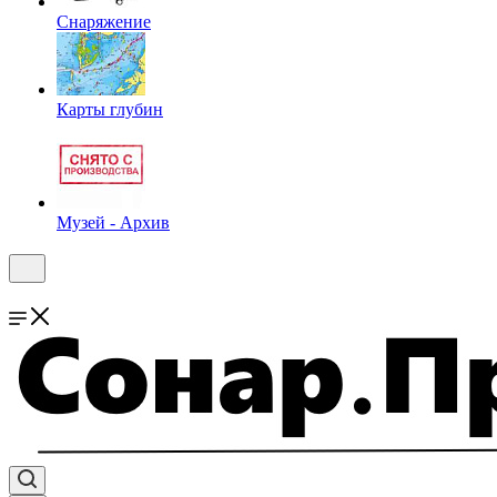
Снаряжение
Карты глубин
Музей - Архив