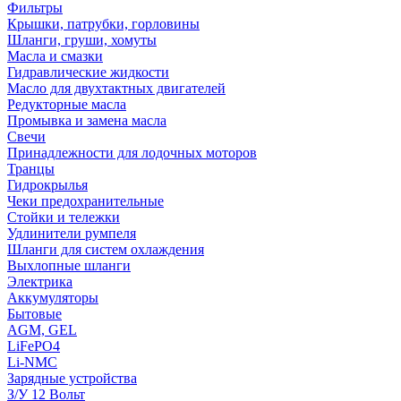
Фильтры
Крышки, патрубки, горловины
Шланги, груши, хомуты
Масла и смазки
Гидравлические жидкости
Масло для двухтактных двигателей
Редукторные масла
Промывка и замена масла
Свечи
Принадлежности для лодочных моторов
Транцы
Гидрокрылья
Чеки предохранительные
Стойки и тележки
Удлинители румпеля
Шланги для систем охлаждения
Выхлопные шланги
Электрика
Аккумуляторы
Бытовые
AGM, GEL
LiFePO4
Li-NMC
Зарядные устройства
З/У 12 Вольт