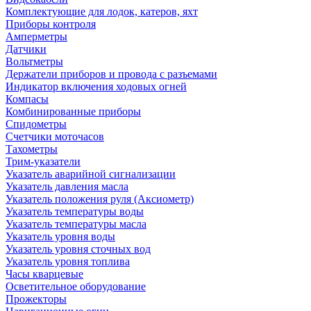
Комплектующие для лодок, катеров, яхт
Приборы контроля
Амперметры
Датчики
Вольтметры
Держатели приборов и провода с разъемами
Индикатор включения ходовых огней
Компасы
Комбинированные приборы
Спидометры
Счетчики моточасов
Тахометры
Трим-указатели
Указатель аварийной сигнализации
Указатель давления масла
Указатель положения руля (Аксиометр)
Указатель температуры воды
Указатель температуры масла
Указатель уровня воды
Указатель уровня сточных вод
Указатель уровня топлива
Часы кварцевые
Осветительное оборудование
Прожекторы