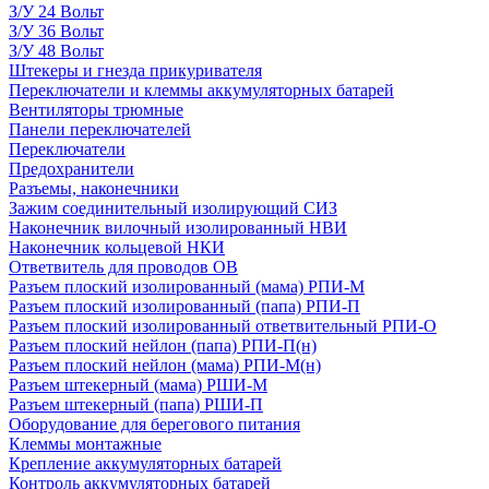
З/У 24 Вольт
З/У 36 Вольт
З/У 48 Вольт
Штекеры и гнезда прикуривателя
Переключатели и клеммы аккумуляторных батарей
Вентиляторы трюмные
Панели переключателей
Переключатели
Предохранители
Разъемы, наконечники
Зажим соединительный изолирующий СИЗ
Наконечник вилочный изолированный НВИ
Наконечник кольцевой НКИ
Ответвитель для проводов ОВ
Разъем плоский изолированный (мама) РПИ-М
Разъем плоский изолированный (папа) РПИ-П
Разъем плоский изолированный ответвительный РПИ-О
Разъем плоский нейлон (папа) РПИ-П(н)
Разъем плоский нейлон (мама) РПИ-М(н)
Разъем штекерный (мама) РШИ-М
Разъем штекерный (папа) РШИ-П
Оборудование для берегового питания
Клеммы монтажные
Крепление аккумуляторных батарей
Контроль аккумуляторных батарей