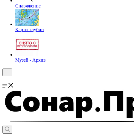
Снаряжение
Карты глубин
Музей - Архив