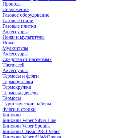
Провода
Снаряжение
Газовое оборудование
Газовые грили
Газовые плитки
Аксессуары
Ножи и мультитулы
Ножи
Мультитулы
Аксессуары
Средства от насекомых
Thermacell
Аксессуары
Термосы и фляги
Термобутылки
Термокружки
Термосы для еды
Термосы
Туристические наборы
Фляги и стопки
Бинокли
Бинокли Veber Silver Line
Бинокли Veber Sputnik
Бинокли Classic PRO Veber
Бинокли Veber Alfa&Omega