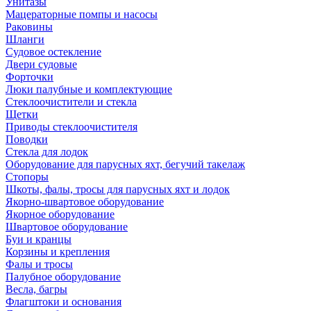
Унитазы
Мацераторные помпы и насосы
Раковины
Шланги
Судовое остекление
Двери судовые
Форточки
Люки палубные и комплектующие
Стеклоочистители и стекла
Щетки
Приводы стеклоочистителя
Поводки
Стекла для лодок
Оборудование для парусных яхт, бегучий такелаж
Стопоры
Шкоты, фалы, тросы для парусных яхт и лодок
Якорно-швартовое оборудование
Якорное оборудование
Швартовое оборудование
Буи и кранцы
Корзины и крепления
Фалы и тросы
Палубное оборудование
Весла, багры
Флагштоки и основания