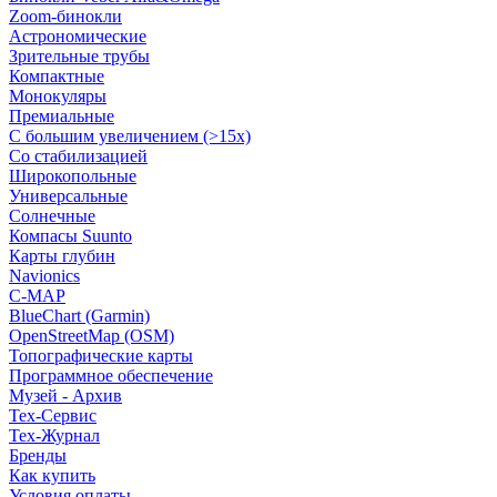
Zoom-бинокли
Астрономические
Зрительные трубы
Компактные
Монокуляры
Премиальные
С большим увеличением (>15x)
Со стабилизацией
Широкопольные
Универсальные
Солнечные
Компасы Suunto
Карты глубин
Navionics
C-MAP
BlueChart (Garmin)
OpenStreetMap (OSM)
Топографические карты
Программное обеспечение
Музей - Архив
Tex-Сервис
Тех-Журнал
Бренды
Как купить
Условия оплаты