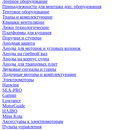
Леерное оборудование
Принадлежности для монтажа доп. оборудования
Тентовое оборудование
Трапы и комплектующие
Крышки вентиляции
Люки технологические
Платформы для купания
Поручни и ступени
Анодная защита
Аноды для моторов и угловых колонок
Аноды на гребной вал
Аноды на корпус судна
Аноды для транцевых плит
Звуковые сигналы и горны
Лодочные моторы и комплектующие
Электромоторы
Haswing
SEA-PRO
Garmin
Lowrance
MotorGuide
HAIBO
Minn Kota
Аксессуары к электромоторам
Пульты управления