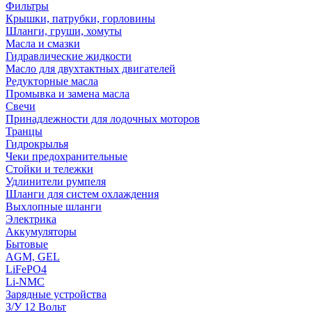
Фильтры
Крышки, патрубки, горловины
Шланги, груши, хомуты
Масла и смазки
Гидравлические жидкости
Масло для двухтактных двигателей
Редукторные масла
Промывка и замена масла
Свечи
Принадлежности для лодочных моторов
Транцы
Гидрокрылья
Чеки предохранительные
Стойки и тележки
Удлинители румпеля
Шланги для систем охлаждения
Выхлопные шланги
Электрика
Аккумуляторы
Бытовые
AGM, GEL
LiFePO4
Li-NMC
Зарядные устройства
З/У 12 Вольт