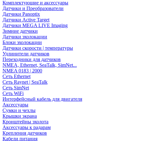
Комплектующие и аксессуары
Датчики и Преобразователи
Датчики Panoptix
Датчики Active Target
Датчики MEGA LIVE Imaging
Зимние датчики
Датчики эхолокации
Блоки эхолокации
Датчики скорости | температуры
Удлинители датчиков
Переходники для датчиков
NMEA, Ethernet, SeaTalk, SimNet...
NMEA 0183 | 2000
Сеть Ethernet
Сеть Raynet | SeaTalk
Сеть SimNet
Сеть WiFi
Интерфейсный кабель для двигателя
Аксессуары
Сумки и чехлы
Крышки экрана
Кронштейны эхолота
Аксессуары к радарам
Крепления датчиков
Кабели питания