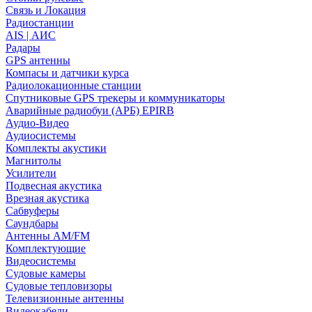
Связь и Локация
Радиостанции
AIS | АИС
Радары
GPS антенны
Компасы и датчики курса
Радиолокационные станции
Спутниковые GPS трекеры и коммуникаторы
Аварийные радиобуи (АРБ) EPIRB
Аудио-Видео
Аудиосистемы
Комплекты акустики
Магнитолы
Усилители
Подвесная акустика
Врезная акустика
Сабвуферы
Саундбары
Антенны AM/FM
Комплектующие
Видеосистемы
Судовые камеры
Cудовые тепловизоры
Телевизионные антенны
Видеокабели