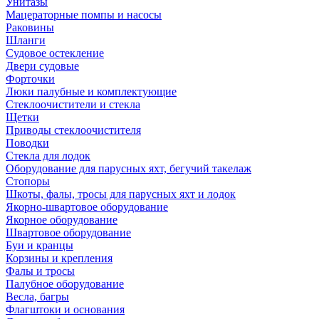
Унитазы
Мацераторные помпы и насосы
Раковины
Шланги
Судовое остекление
Двери судовые
Форточки
Люки палубные и комплектующие
Стеклоочистители и стекла
Щетки
Приводы стеклоочистителя
Поводки
Стекла для лодок
Оборудование для парусных яхт, бегучий такелаж
Стопоры
Шкоты, фалы, тросы для парусных яхт и лодок
Якорно-швартовое оборудование
Якорное оборудование
Швартовое оборудование
Буи и кранцы
Корзины и крепления
Фалы и тросы
Палубное оборудование
Весла, багры
Флагштоки и основания