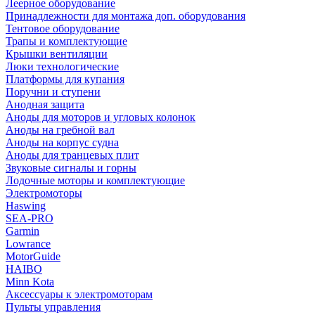
Леерное оборудование
Принадлежности для монтажа доп. оборудования
Тентовое оборудование
Трапы и комплектующие
Крышки вентиляции
Люки технологические
Платформы для купания
Поручни и ступени
Анодная защита
Аноды для моторов и угловых колонок
Аноды на гребной вал
Аноды на корпус судна
Аноды для транцевых плит
Звуковые сигналы и горны
Лодочные моторы и комплектующие
Электромоторы
Haswing
SEA-PRO
Garmin
Lowrance
MotorGuide
HAIBO
Minn Kota
Аксессуары к электромоторам
Пульты управления