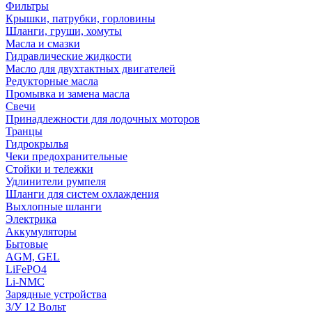
Фильтры
Крышки, патрубки, горловины
Шланги, груши, хомуты
Масла и смазки
Гидравлические жидкости
Масло для двухтактных двигателей
Редукторные масла
Промывка и замена масла
Свечи
Принадлежности для лодочных моторов
Транцы
Гидрокрылья
Чеки предохранительные
Стойки и тележки
Удлинители румпеля
Шланги для систем охлаждения
Выхлопные шланги
Электрика
Аккумуляторы
Бытовые
AGM, GEL
LiFePO4
Li-NMC
Зарядные устройства
З/У 12 Вольт