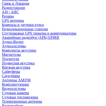
Связь и Локация
Радиостанции
AIS | АИС
Радары
GPS антенны
Компасы и датчики курса
Радиолокационные станции
Спутниковые GPS трекеры и коммуникаторы
Аварийные радиобуи (АРБ) EPIRB
Аудио-Видео
Аудиосистемы
Комплекты акустики
Магнитолы
Усилители
Подвесная акустика
Врезная акустика
Сабвуферы
Саундбары
Антенны AM/FM
Комплектующие
Видеосистемы
Судовые камеры
Cудовые тепловизоры
Телевизионные антенны
Видеокабели