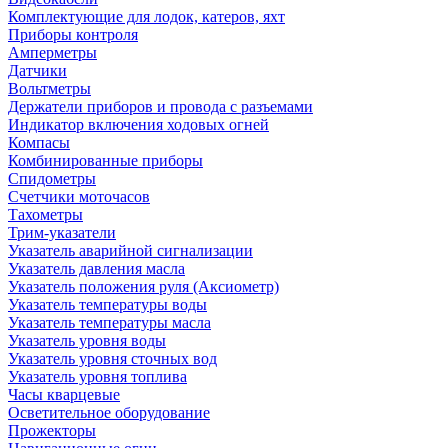
Комплектующие для лодок, катеров, яхт
Приборы контроля
Амперметры
Датчики
Вольтметры
Держатели приборов и провода с разъемами
Индикатор включения ходовых огней
Компасы
Комбинированные приборы
Спидометры
Счетчики моточасов
Тахометры
Трим-указатели
Указатель аварийной сигнализации
Указатель давления масла
Указатель положения руля (Аксиометр)
Указатель температуры воды
Указатель температуры масла
Указатель уровня воды
Указатель уровня сточных вод
Указатель уровня топлива
Часы кварцевые
Осветительное оборудование
Прожекторы