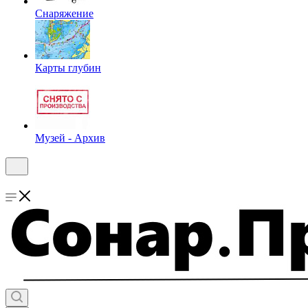
Снаряжение
Карты глубин
Музей - Архив