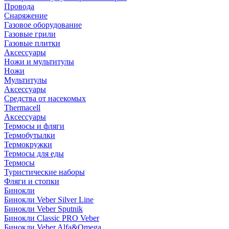
Провода
Снаряжение
Газовое оборудование
Газовые грили
Газовые плитки
Аксессуары
Ножи и мультитулы
Ножи
Мультитулы
Аксессуары
Средства от насекомых
Thermacell
Аксессуары
Термосы и фляги
Термобутылки
Термокружки
Термосы для еды
Термосы
Туристические наборы
Фляги и стопки
Бинокли
Бинокли Veber Silver Line
Бинокли Veber Sputnik
Бинокли Classic PRO Veber
Бинокли Veber Alfa&Omega