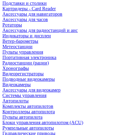
Подставки и столики
Картридеры - Card Reader
Аксессуары для навигаторов
Аксессуары для часов
Ротаторы
Аксессуары для радиостанций и аис
Индикаторы и дисплеи
Ветер-барометры
Метеостанции
Пульты управления
Портативная электроника
Радиостанции (рации)
Хронографы
Видеорегистраторы
Подводные видеокамеры
Видеокамеры
Аксессуары для видеокамер
Системы управления
Автопилоты
Комплекты автопилотов
Контроллеры автопилота
Пульты автопилота
Блоки управления автопилотом (ACU)
Румпельные автопилоты
Гидравлические приводы