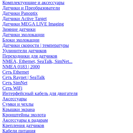
Комплектующие и аксессуары
Датчики и Преобразователи
Датчики Panoptix
Датчики Active Target
Датчики MEGA LIVE Imaging
Зимние датчики
Датчики эхолокации
Блоки эхолокации
Датчики скорости | температуры
Удлинители датчиков
Переходники для датчиков
NMEA, Ethernet, SeaTalk, SimNet...
NMEA 0183 | 2000
Сеть Ethernet
Сеть Raynet | SeaTalk
Сеть SimNet
Сеть WiFi
Интерфейсный кабель для двигателя
Аксессуары
Сумки и чехлы
Крышки экрана
Кронштейны эхолота
Аксессуары к радарам
Крепления датчиков
Кабели питания