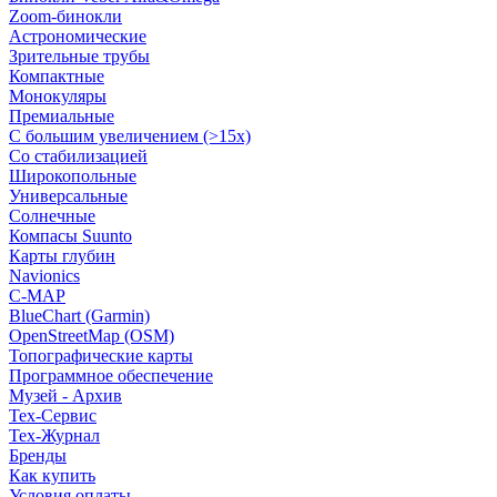
Zoom-бинокли
Астрономические
Зрительные трубы
Компактные
Монокуляры
Премиальные
С большим увеличением (>15x)
Со стабилизацией
Широкопольные
Универсальные
Солнечные
Компасы Suunto
Карты глубин
Navionics
C-MAP
BlueChart (Garmin)
OpenStreetMap (OSM)
Топографические карты
Программное обеспечение
Музей - Архив
Tex-Сервис
Тех-Журнал
Бренды
Как купить
Условия оплаты