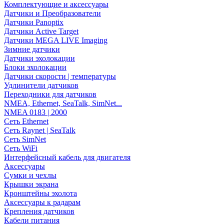
Комплектующие и аксессуары
Датчики и Преобразователи
Датчики Panoptix
Датчики Active Target
Датчики MEGA LIVE Imaging
Зимние датчики
Датчики эхолокации
Блоки эхолокации
Датчики скорости | температуры
Удлинители датчиков
Переходники для датчиков
NMEA, Ethernet, SeaTalk, SimNet...
NMEA 0183 | 2000
Сеть Ethernet
Сеть Raynet | SeaTalk
Сеть SimNet
Сеть WiFi
Интерфейсный кабель для двигателя
Аксессуары
Сумки и чехлы
Крышки экрана
Кронштейны эхолота
Аксессуары к радарам
Крепления датчиков
Кабели питания