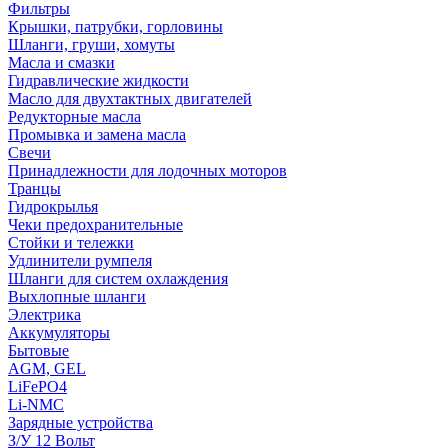
Фильтры
Крышки, патрубки, горловины
Шланги, груши, хомуты
Масла и смазки
Гидравлические жидкости
Масло для двухтактных двигателей
Редукторные масла
Промывка и замена масла
Свечи
Принадлежности для лодочных моторов
Транцы
Гидрокрылья
Чеки предохранительные
Стойки и тележки
Удлинители румпеля
Шланги для систем охлаждения
Выхлопные шланги
Электрика
Аккумуляторы
Бытовые
AGM, GEL
LiFePO4
Li-NMC
Зарядные устройства
З/У 12 Вольт