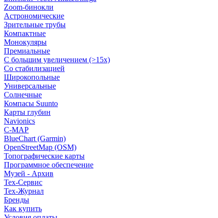
Zoom-бинокли
Астрономические
Зрительные трубы
Компактные
Монокуляры
Премиальные
С большим увеличением (>15x)
Со стабилизацией
Широкопольные
Универсальные
Солнечные
Компасы Suunto
Карты глубин
Navionics
C-MAP
BlueChart (Garmin)
OpenStreetMap (OSM)
Топографические карты
Программное обеспечение
Музей - Архив
Tex-Сервис
Тех-Журнал
Бренды
Как купить
Условия оплаты