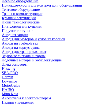
Леерное оборудование
Принадлежности для монтажа доп. оборудования
Тентовое оборудование
Трапы и комплектующие
Крышки вентиляции
Люки технологические
Платформы для купания
Поручни и ступени
Анодная защита
Аноды для моторов и угловых колонок
Аноды на гребной вал
Аноды на корпус судна
Аноды для транцевых плит
Звуковые сигналы и горны
Лодочные моторы и комплектующие
Электромоторы
Haswing
SEA-PRO
Garmin
Lowrance
MotorGuide
HAIBO
Minn Kota
Аксессуары к электромоторам
Пульты управления