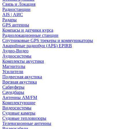
Связь и Локация
Радиостанции
AIS | АИС
Радары
GPS антенны
Компасы и датчики курса
Радиолокационные станции
Спутниковые GPS трекеры и коммуникаторы
Аварийные радиобуи (АРБ) EPIRB
Аудио-Видео
Аудиосистемы
Комплекты акустики
Магнитолы
Усилители
Подвесная акустика
Врезная акустика
Сабвуферы
Саундбары
Антенны AM/FM
Комплектующие
Видеосистемы
Судовые камеры
Cудовые тепловизоры
Телевизионные антенны
Видеокабели