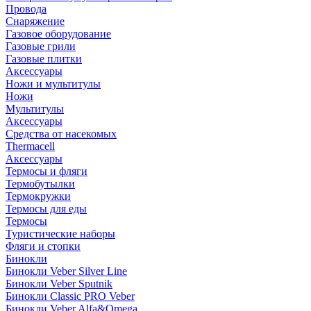
Провода
Снаряжение
Газовое оборудование
Газовые грили
Газовые плитки
Аксессуары
Ножи и мультитулы
Ножи
Мультитулы
Аксессуары
Средства от насекомых
Thermacell
Аксессуары
Термосы и фляги
Термобутылки
Термокружки
Термосы для еды
Термосы
Туристические наборы
Фляги и стопки
Бинокли
Бинокли Veber Silver Line
Бинокли Veber Sputnik
Бинокли Classic PRO Veber
Бинокли Veber Alfa&Omega