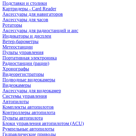
Подставки и столики
Картридеры - Card Reader
Аксессуары для навигаторов
Аксессуары для часов
Ротаторы
Аксессуары для радиостанций и аис
Индикаторы и дисплеи
Ветер-барометры
Метеостанции
Пульты управления
Портативная электроника
Радиостанции (рации)
Хронографы
Видеорегистраторы
Подводные видеокамеры
Видеокамеры
Аксессуары для видеокамер
Системы управления
Автопилоты
Комплекты автопилотов
Контроллеры автопилота
Пульты автопилота
Блоки управления автопилотом (ACU)
Румпельные автопилоты
Гидравлические приводы