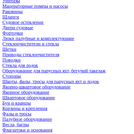
Унитазы
Мацераторные помпы и насосы
Раковины
Шланги
Судовое остекление
Двери судовые
Форточки
Люки палубные и комплектующие
Стеклоочистители и стекла
Щетки
Приводы стеклоочистителя
Поводки
Стекла для лодок
Оборудование для парусных яхт, бегучий такелаж
Стопоры
Шкоты, фалы, тросы для парусных яхт и лодок
Якорно-швартовое оборудование
Якорное оборудование
Швартовое оборудование
Буи и кранцы
Корзины и крепления
Фалы и тросы
Палубное оборудование
Весла, багры
Флагштоки и основания