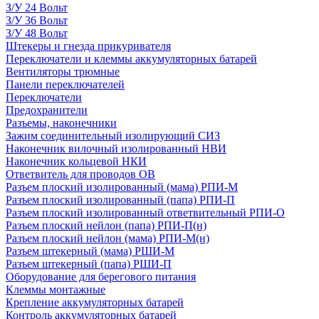
З/У 24 Вольт
З/У 36 Вольт
З/У 48 Вольт
Штекеры и гнезда прикуривателя
Переключатели и клеммы аккумуляторных батарей
Вентиляторы трюмные
Панели переключателей
Переключатели
Предохранители
Разъемы, наконечники
Зажим соединительный изолирующий СИЗ
Наконечник вилочный изолированный НВИ
Наконечник кольцевой НКИ
Ответвитель для проводов ОВ
Разъем плоский изолированный (мама) РПИ-М
Разъем плоский изолированный (папа) РПИ-П
Разъем плоский изолированный ответвительный РПИ-О
Разъем плоский нейлон (папа) РПИ-П(н)
Разъем плоский нейлон (мама) РПИ-М(н)
Разъем штекерный (мама) РШИ-М
Разъем штекерный (папа) РШИ-П
Оборудование для берегового питания
Клеммы монтажные
Крепление аккумуляторных батарей
Контроль аккумуляторных батарей