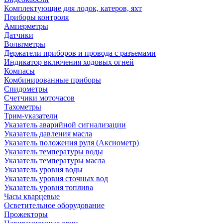
Комплектующие для лодок, катеров, яхт
Приборы контроля
Амперметры
Датчики
Вольтметры
Держатели приборов и провода с разъемами
Индикатор включения ходовых огней
Компасы
Комбинированные приборы
Спидометры
Счетчики моточасов
Тахометры
Трим-указатели
Указатель аварийной сигнализации
Указатель давления масла
Указатель положения руля (Аксиометр)
Указатель температуры воды
Указатель температуры масла
Указатель уровня воды
Указатель уровня сточных вод
Указатель уровня топлива
Часы кварцевые
Осветительное оборудование
Прожекторы