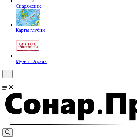
Снаряжение
Карты глубин
Музей - Архив