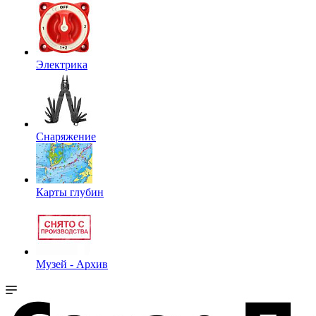
Электрика
Снаряжение
Карты глубин
Музей - Архив