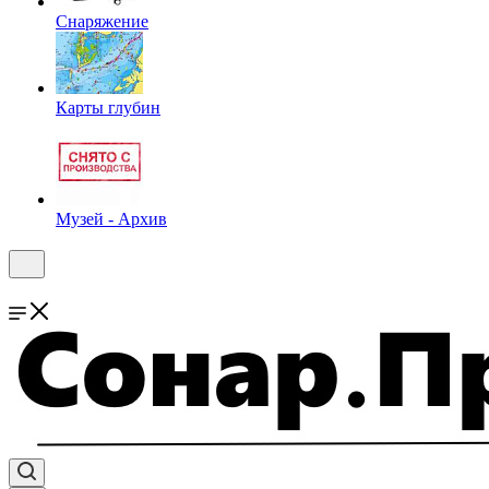
Снаряжение
Карты глубин
Музей - Архив