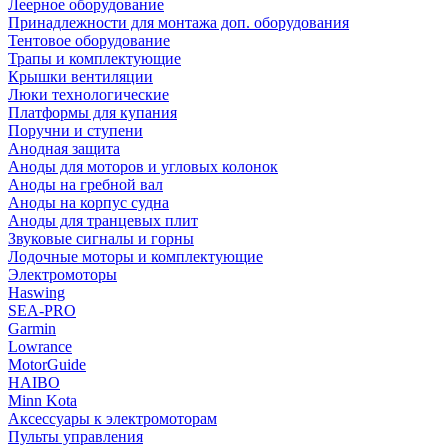
Леерное оборудование
Принадлежности для монтажа доп. оборудования
Тентовое оборудование
Трапы и комплектующие
Крышки вентиляции
Люки технологические
Платформы для купания
Поручни и ступени
Анодная защита
Аноды для моторов и угловых колонок
Аноды на гребной вал
Аноды на корпус судна
Аноды для транцевых плит
Звуковые сигналы и горны
Лодочные моторы и комплектующие
Электромоторы
Haswing
SEA-PRO
Garmin
Lowrance
MotorGuide
HAIBO
Minn Kota
Аксессуары к электромоторам
Пульты управления