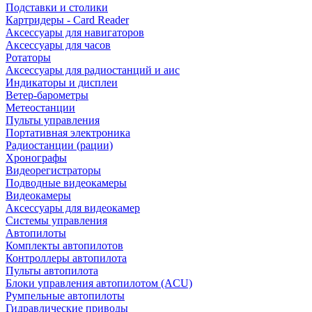
Подставки и столики
Картридеры - Card Reader
Аксессуары для навигаторов
Аксессуары для часов
Ротаторы
Аксессуары для радиостанций и аис
Индикаторы и дисплеи
Ветер-барометры
Метеостанции
Пульты управления
Портативная электроника
Радиостанции (рации)
Хронографы
Видеорегистраторы
Подводные видеокамеры
Видеокамеры
Аксессуары для видеокамер
Системы управления
Автопилоты
Комплекты автопилотов
Контроллеры автопилота
Пульты автопилота
Блоки управления автопилотом (ACU)
Румпельные автопилоты
Гидравлические приводы