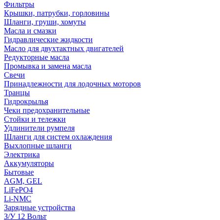
Фильтры
Крышки, патрубки, горловины
Шланги, груши, хомуты
Масла и смазки
Гидравлические жидкости
Масло для двухтактных двигателей
Редукторные масла
Промывка и замена масла
Свечи
Принадлежности для лодочных моторов
Транцы
Гидрокрылья
Чеки предохранительные
Стойки и тележки
Удлинители румпеля
Шланги для систем охлаждения
Выхлопные шланги
Электрика
Аккумуляторы
Бытовые
AGM, GEL
LiFePO4
Li-NMC
Зарядные устройства
З/У 12 Вольт