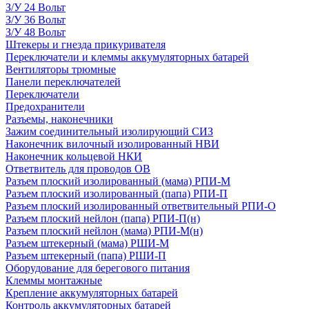
З/У 24 Вольт
З/У 36 Вольт
З/У 48 Вольт
Штекеры и гнезда прикуривателя
Переключатели и клеммы аккумуляторных батарей
Вентиляторы трюмные
Панели переключателей
Переключатели
Предохранители
Разъемы, наконечники
Зажим соединительный изолирующий СИЗ
Наконечник вилочный изолированный НВИ
Наконечник кольцевой НКИ
Ответвитель для проводов ОВ
Разъем плоский изолированный (мама) РПИ-М
Разъем плоский изолированный (папа) РПИ-П
Разъем плоский изолированный ответвительный РПИ-О
Разъем плоский нейлон (папа) РПИ-П(н)
Разъем плоский нейлон (мама) РПИ-М(н)
Разъем штекерный (мама) РШИ-М
Разъем штекерный (папа) РШИ-П
Оборудование для берегового питания
Клеммы монтажные
Крепление аккумуляторных батарей
Контроль аккумуляторных батарей