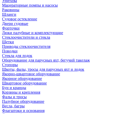
Унитазы
Мацераторные помпы и насосы
Раковины
Шланги
Судовое остекление
Двери судовые
Форточки
Люки палубные и комплектующие
Стеклоочистители и стекла
Щетки
Приводы стеклоочистителя
Поводки
Стекла для лодок
Оборудование для парусных яхт, бегучий такелаж
Стопоры
Шкоты, фалы, тросы для парусных яхт и лодок
Якорно-швартовое оборудование
Якорное оборудование
Швартовое оборудование
Буи и кранцы
Корзины и крепления
Фалы и тросы
Палубное оборудование
Весла, багры
Флагштоки и основания