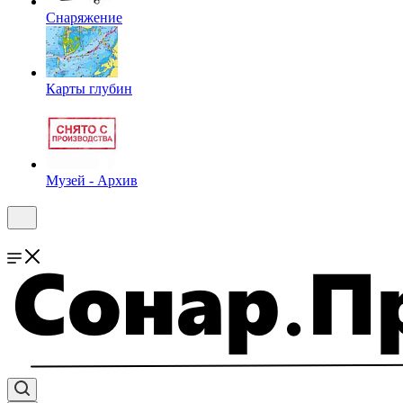
Снаряжение
Карты глубин
Музей - Архив