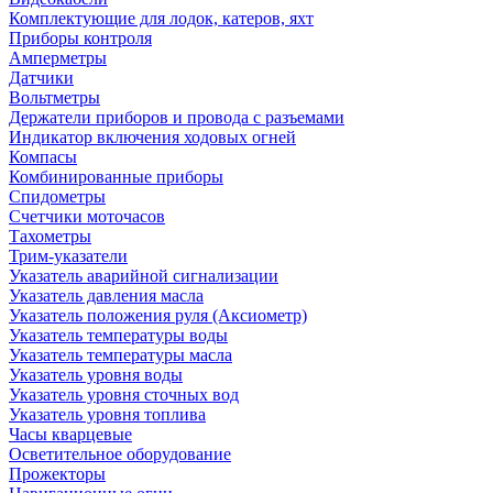
Комплектующие для лодок, катеров, яхт
Приборы контроля
Амперметры
Датчики
Вольтметры
Держатели приборов и провода с разъемами
Индикатор включения ходовых огней
Компасы
Комбинированные приборы
Спидометры
Счетчики моточасов
Тахометры
Трим-указатели
Указатель аварийной сигнализации
Указатель давления масла
Указатель положения руля (Аксиометр)
Указатель температуры воды
Указатель температуры масла
Указатель уровня воды
Указатель уровня сточных вод
Указатель уровня топлива
Часы кварцевые
Осветительное оборудование
Прожекторы