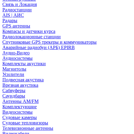
Связь и Локация
Радиостанции
AIS | АИС
Радары
GPS антенны
Компасы и датчики курса
Радиолокационные станции
Спутниковые GPS трекеры и коммуникаторы
Аварийные радиобуи (АРБ) EPIRB
Аудио-Видео
Аудиосистемы
Комплекты акустики
Магнитолы
Усилители
Подвесная акустика
Врезная акустика
Сабвуферы
Саундбары
Антенны AM/FM
Комплектующие
Видеосистемы
Судовые камеры
Cудовые тепловизоры
Телевизионные антенны
Видеокабели