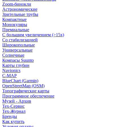
Zoom-бинокли
Астрономические
Зрительные трубы
Компактные
Монокуляры
Премиальные
С большим увеличением (>15x)
Со стабилизацией
Широкопольные
Универсальные
Солнечные
Компасы Suunto
Карты глубин
Navionics
C-MAP
BlueChart (Garmin)
OpenStreetMap (OSM)
Топографические карты
Программное обеспечение
Музей - Архив
Tex-Сервис
Тех-Журнал
Бренды
Как купить
Условия оплаты