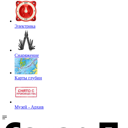
Электрика
Снаряжение
Карты глубин
Музей - Архив