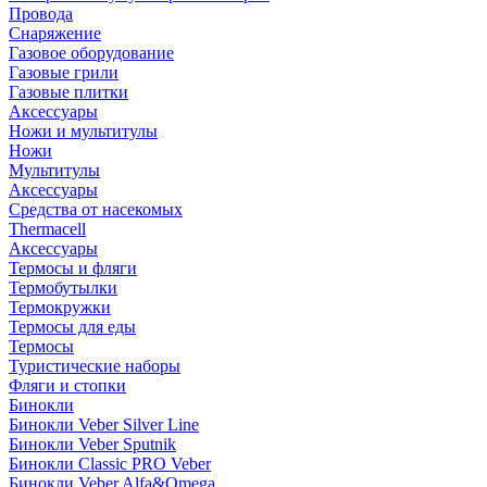
Провода
Снаряжение
Газовое оборудование
Газовые грили
Газовые плитки
Аксессуары
Ножи и мультитулы
Ножи
Мультитулы
Аксессуары
Средства от насекомых
Thermacell
Аксессуары
Термосы и фляги
Термобутылки
Термокружки
Термосы для еды
Термосы
Туристические наборы
Фляги и стопки
Бинокли
Бинокли Veber Silver Line
Бинокли Veber Sputnik
Бинокли Classic PRO Veber
Бинокли Veber Alfa&Omega