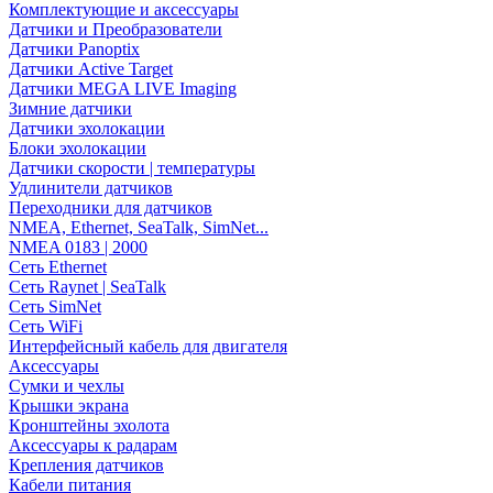
Комплектующие и аксессуары
Датчики и Преобразователи
Датчики Panoptix
Датчики Active Target
Датчики MEGA LIVE Imaging
Зимние датчики
Датчики эхолокации
Блоки эхолокации
Датчики скорости | температуры
Удлинители датчиков
Переходники для датчиков
NMEA, Ethernet, SeaTalk, SimNet...
NMEA 0183 | 2000
Сеть Ethernet
Сеть Raynet | SeaTalk
Сеть SimNet
Сеть WiFi
Интерфейсный кабель для двигателя
Аксессуары
Сумки и чехлы
Крышки экрана
Кронштейны эхолота
Аксессуары к радарам
Крепления датчиков
Кабели питания