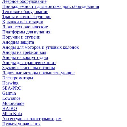
Леерное оборудование
Принадлежности для монтажа доп. оборудования
Тентовое оборудование
Трапы и комплектующие
Крышки вентиляции
Люки технологические
Платформы для купания
Поручни и ступени
Анодная защита
Аноды для моторов и угловых колонок
Аноды на гребной вал
Аноды на корпус судна
Аноды для транцевых плит
Звуковые сигналы и горны
Лодочные моторы и комплектующие
Электромоторы
Haswing
SEA-PRO
Garmin
Lowrance
MotorGuide
HAIBO
Minn Kota
Аксессуары к электромоторам
Пульты управления