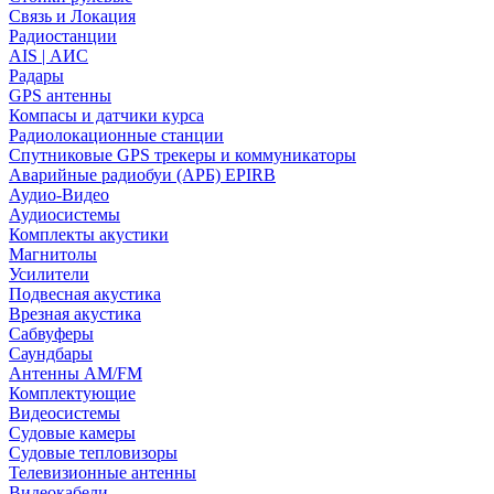
Связь и Локация
Радиостанции
AIS | АИС
Радары
GPS антенны
Компасы и датчики курса
Радиолокационные станции
Спутниковые GPS трекеры и коммуникаторы
Аварийные радиобуи (АРБ) EPIRB
Аудио-Видео
Аудиосистемы
Комплекты акустики
Магнитолы
Усилители
Подвесная акустика
Врезная акустика
Сабвуферы
Саундбары
Антенны AM/FM
Комплектующие
Видеосистемы
Судовые камеры
Cудовые тепловизоры
Телевизионные антенны
Видеокабели