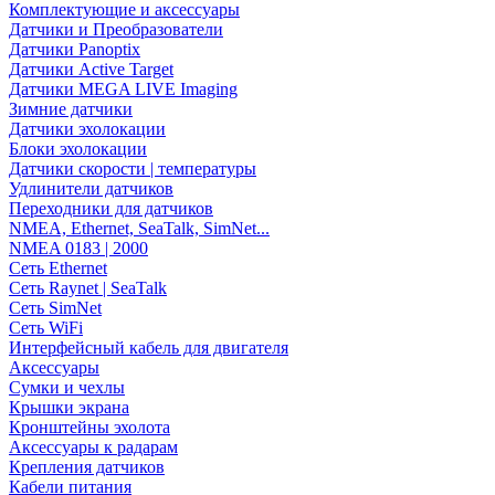
Комплектующие и аксессуары
Датчики и Преобразователи
Датчики Panoptix
Датчики Active Target
Датчики MEGA LIVE Imaging
Зимние датчики
Датчики эхолокации
Блоки эхолокации
Датчики скорости | температуры
Удлинители датчиков
Переходники для датчиков
NMEA, Ethernet, SeaTalk, SimNet...
NMEA 0183 | 2000
Сеть Ethernet
Сеть Raynet | SeaTalk
Сеть SimNet
Сеть WiFi
Интерфейсный кабель для двигателя
Аксессуары
Сумки и чехлы
Крышки экрана
Кронштейны эхолота
Аксессуары к радарам
Крепления датчиков
Кабели питания