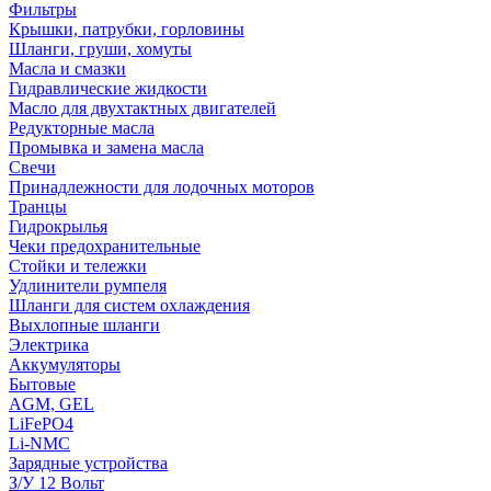
Фильтры
Крышки, патрубки, горловины
Шланги, груши, хомуты
Масла и смазки
Гидравлические жидкости
Масло для двухтактных двигателей
Редукторные масла
Промывка и замена масла
Свечи
Принадлежности для лодочных моторов
Транцы
Гидрокрылья
Чеки предохранительные
Стойки и тележки
Удлинители румпеля
Шланги для систем охлаждения
Выхлопные шланги
Электрика
Аккумуляторы
Бытовые
AGM, GEL
LiFePO4
Li-NMC
Зарядные устройства
З/У 12 Вольт