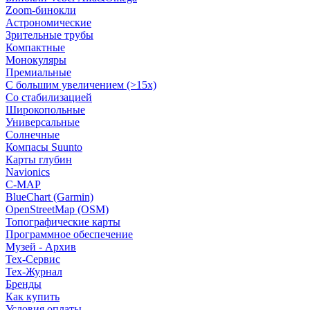
Zoom-бинокли
Астрономические
Зрительные трубы
Компактные
Монокуляры
Премиальные
С большим увеличением (>15x)
Со стабилизацией
Широкопольные
Универсальные
Солнечные
Компасы Suunto
Карты глубин
Navionics
C-MAP
BlueChart (Garmin)
OpenStreetMap (OSM)
Топографические карты
Программное обеспечение
Музей - Архив
Tex-Сервис
Тех-Журнал
Бренды
Как купить
Условия оплаты