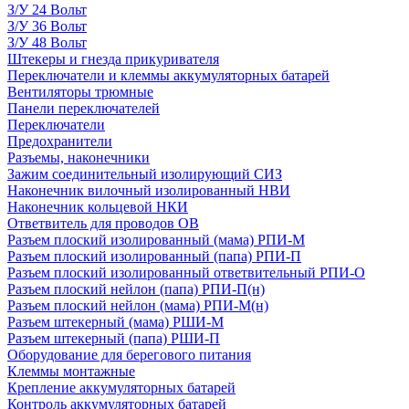
З/У 24 Вольт
З/У 36 Вольт
З/У 48 Вольт
Штекеры и гнезда прикуривателя
Переключатели и клеммы аккумуляторных батарей
Вентиляторы трюмные
Панели переключателей
Переключатели
Предохранители
Разъемы, наконечники
Зажим соединительный изолирующий СИЗ
Наконечник вилочный изолированный НВИ
Наконечник кольцевой НКИ
Ответвитель для проводов ОВ
Разъем плоский изолированный (мама) РПИ-М
Разъем плоский изолированный (папа) РПИ-П
Разъем плоский изолированный ответвительный РПИ-О
Разъем плоский нейлон (папа) РПИ-П(н)
Разъем плоский нейлон (мама) РПИ-М(н)
Разъем штекерный (мама) РШИ-М
Разъем штекерный (папа) РШИ-П
Оборудование для берегового питания
Клеммы монтажные
Крепление аккумуляторных батарей
Контроль аккумуляторных батарей