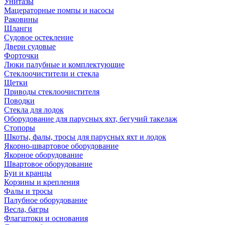
Унитазы
Мацераторные помпы и насосы
Раковины
Шланги
Судовое остекление
Двери судовые
Форточки
Люки палубные и комплектующие
Стеклоочистители и стекла
Щетки
Приводы стеклоочистителя
Поводки
Стекла для лодок
Оборудование для парусных яхт, бегучий такелаж
Стопоры
Шкоты, фалы, тросы для парусных яхт и лодок
Якорно-швартовое оборудование
Якорное оборудование
Швартовое оборудование
Буи и кранцы
Корзины и крепления
Фалы и тросы
Палубное оборудование
Весла, багры
Флагштоки и основания