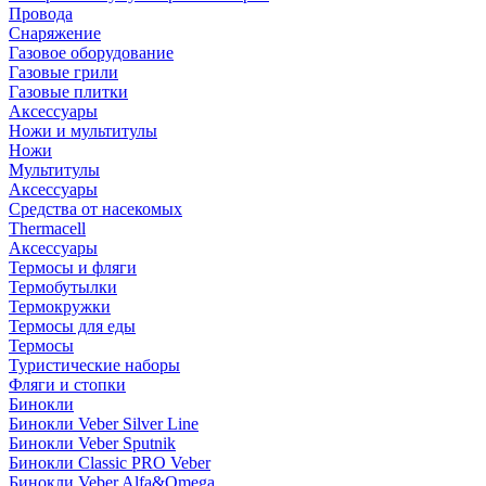
Провода
Снаряжение
Газовое оборудование
Газовые грили
Газовые плитки
Аксессуары
Ножи и мультитулы
Ножи
Мультитулы
Аксессуары
Средства от насекомых
Thermacell
Аксессуары
Термосы и фляги
Термобутылки
Термокружки
Термосы для еды
Термосы
Туристические наборы
Фляги и стопки
Бинокли
Бинокли Veber Silver Line
Бинокли Veber Sputnik
Бинокли Classic PRO Veber
Бинокли Veber Alfa&Omega