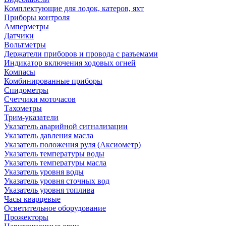
Комплектующие для лодок, катеров, яхт
Приборы контроля
Амперметры
Датчики
Вольтметры
Держатели приборов и провода с разъемами
Индикатор включения ходовых огней
Компасы
Комбинированные приборы
Спидометры
Счетчики моточасов
Тахометры
Трим-указатели
Указатель аварийной сигнализации
Указатель давления масла
Указатель положения руля (Аксиометр)
Указатель температуры воды
Указатель температуры масла
Указатель уровня воды
Указатель уровня сточных вод
Указатель уровня топлива
Часы кварцевые
Осветительное оборудование
Прожекторы