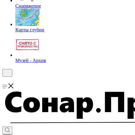
Снаряжение
Карты глубин
Музей - Архив