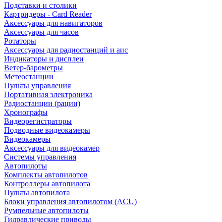
Подставки и столики
Картридеры - Card Reader
Аксессуары для навигаторов
Аксессуары для часов
Ротаторы
Аксессуары для радиостанций и аис
Индикаторы и дисплеи
Ветер-барометры
Метеостанции
Пульты управления
Портативная электроника
Радиостанции (рации)
Хронографы
Видеорегистраторы
Подводные видеокамеры
Видеокамеры
Аксессуары для видеокамер
Системы управления
Автопилоты
Комплекты автопилотов
Контроллеры автопилота
Пульты автопилота
Блоки управления автопилотом (ACU)
Румпельные автопилоты
Гидравлические приводы