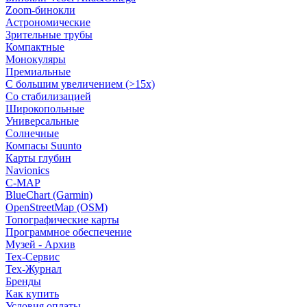
Zoom-бинокли
Астрономические
Зрительные трубы
Компактные
Монокуляры
Премиальные
С большим увеличением (>15x)
Со стабилизацией
Широкопольные
Универсальные
Солнечные
Компасы Suunto
Карты глубин
Navionics
C-MAP
BlueChart (Garmin)
OpenStreetMap (OSM)
Топографические карты
Программное обеспечение
Музей - Архив
Tex-Сервис
Тех-Журнал
Бренды
Как купить
Условия оплаты