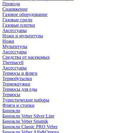
Провода
Снаряжение
Газовое оборудование
Газовые грили
Газовые плитки
Аксессуары
Ножи и мультитулы
Ножи
Мультитулы
Аксессуары
Средства от насекомых
Thermacell
Аксессуары
Термосы и фляги
Термобутылки
Термокружки
Термосы для еды
Термосы
Туристические наборы
Фляги и стопки
Бинокли
Бинокли Veber Silver Line
Бинокли Veber Sputnik
Бинокли Classic PRO Veber
Бинокли Veber Alfa&Omega