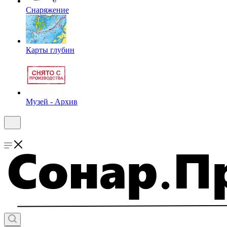
Снаряжение
Карты глубин
Музей - Архив