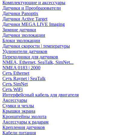
Комплектующие и аксессуары
Датчики и Преобразователи
Датчики Panoptix
Датчики Active Target
Датчики MEGA LIVE Imaging
Зимние датчики
Датчики эхолокации
Блоки эхолокации
Датчики скорости | температуры
Удлинители датчиков
Переходники для датчиков
NMEA, Ethernet, SeaTalk, SimNet...
NMEA 0183 | 2000
Сеть Ethernet
Сеть Raynet | SeaTalk
Сеть SimNet
Сеть WiFi
Интерфейсный кабель для двигателя
Аксессуары
Сумки и чехлы
Крышки экрана
Кронштейны эхолота
Аксессуары к радарам
Крепления датчиков
Кабели питания