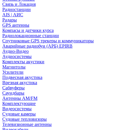
Связь и Локация
Радиостанции
AIS | АИС
Радары
GPS антенны
Компасы и датчики курса
Радиолокационные станции
Спутниковые GPS трекеры и коммуникаторы
Аварийные радиобуи (АРБ) EPIRB
Аудио-Видео
Аудиосистемы
Комплекты акустики
Магнитолы
Усилители
Подвесная акустика
Врезная акустика
Сабвуферы
Саундбары
Антенны AM/FM
Комплектующие
Видеосистемы
Судовые камеры
Cудовые тепловизоры
Телевизионные антенны
Видеокабели