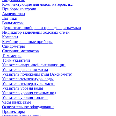
Комплектующие для лодок, катеров, яхт
Приборы контроля
Амперметры
Датчики
Вольтметры
Держатели приборов и провода с разъемами
Индикатор включения ходовых огней
Компасы
Комбинированные приборы
Спидометры
Счетчики моточасов
Тахометры
Трим-указатели
Указатель аварийной сигнализации
Указатель давления масла
Указатель положения руля (Аксиометр)
Указатель температуры воды
Указатель температуры масла
Указатель уровня воды
Указатель уровня сточных вод
Указатель уровня топлива
Часы кварцевые
Осветительное оборудование
Прожекторы