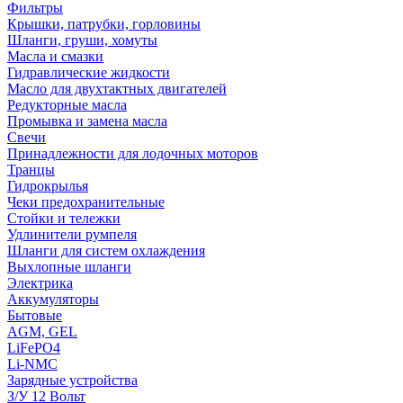
Фильтры
Крышки, патрубки, горловины
Шланги, груши, хомуты
Масла и смазки
Гидравлические жидкости
Масло для двухтактных двигателей
Редукторные масла
Промывка и замена масла
Свечи
Принадлежности для лодочных моторов
Транцы
Гидрокрылья
Чеки предохранительные
Стойки и тележки
Удлинители румпеля
Шланги для систем охлаждения
Выхлопные шланги
Электрика
Аккумуляторы
Бытовые
AGM, GEL
LiFePO4
Li-NMC
Зарядные устройства
З/У 12 Вольт