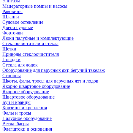
Унитазы
Мацераторные помпы и насосы
Раковины
Шланги
Судовое остекление
Двери судовые
Форточки
Люки палубные и комплектующие
Стеклоочистители и стекла
Щетки
Приводы стеклоочистителя
Поводки
Стекла для лодок
Оборудование для парусных яхт, бегучий такелаж
Стопоры
Шкоты, фалы, тросы для парусных яхт и лодок
Якорно-швартовое оборудование
Якорное оборудование
Швартовое оборудование
Буи и кранцы
Корзины и крепления
Фалы и тросы
Палубное оборудование
Весла, багры
Флагштоки и основания