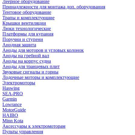
Леерное оборудование
Принадлежности для монтажа доп. оборудования
Тентовое оборудование
Трапы и комплектующие
Крышки вентиляции
Люки технологические
Платформы для купания
Поручни и ступени
Анодная защита
Аноды для моторов и угловых колонок
Аноды на гребной вал
Аноды на корпус судна
Аноды для транцевых плит
Звуковые сигналы и горны
Лодочные моторы и комплектующие
Электромоторы
Haswing
SEA-PRO
Garmin
Lowrance
MotorGuide
HAIBO
Minn Kota
Аксессуары к электромоторам
Пульты управления