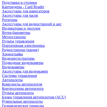
Подставки и столики
Картридеры - Card Reader
Аксессуары для навигаторов
Аксессуары для часов
Ротаторы
Аксессуары для радиостанций и аис
Индикаторы и дисплеи
Ветер-барометры
Метеостанции
Пульты управления
Портативная электроника
Радиостанции (рации)
Хронографы
Видеорегистраторы
Подводные видеокамеры
Видеокамеры
Аксессуары для видеокамер
Системы управления
Автопилоты
Комплекты автопилотов
Контроллеры автопилота
Пульты автопилота
Блоки управления автопилотом (ACU)
Румпельные автопилоты
Гидравлические приводы