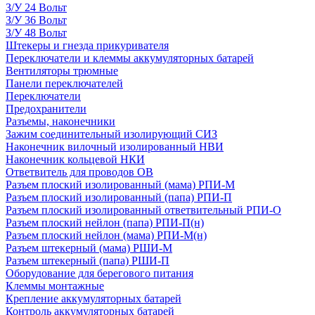
З/У 24 Вольт
З/У 36 Вольт
З/У 48 Вольт
Штекеры и гнезда прикуривателя
Переключатели и клеммы аккумуляторных батарей
Вентиляторы трюмные
Панели переключателей
Переключатели
Предохранители
Разъемы, наконечники
Зажим соединительный изолирующий СИЗ
Наконечник вилочный изолированный НВИ
Наконечник кольцевой НКИ
Ответвитель для проводов ОВ
Разъем плоский изолированный (мама) РПИ-М
Разъем плоский изолированный (папа) РПИ-П
Разъем плоский изолированный ответвительный РПИ-О
Разъем плоский нейлон (папа) РПИ-П(н)
Разъем плоский нейлон (мама) РПИ-М(н)
Разъем штекерный (мама) РШИ-М
Разъем штекерный (папа) РШИ-П
Оборудование для берегового питания
Клеммы монтажные
Крепление аккумуляторных батарей
Контроль аккумуляторных батарей