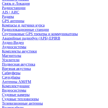
Связь и Локация
Радиостанции
AIS | АИС
Радары
GPS антенны
Компасы и датчики курса
Радиолокационные станции
Спутниковые GPS трекеры и коммуникаторы
Аварийные радиобуи (АРБ) EPIRB
Аудио-Видео
Аудиосистемы
Комплекты акустики
Магнитолы
Усилители
Подвесная акустика
Врезная акустика
Сабвуферы
Саундбары
Антенны AM/FM
Комплектующие
Видеосистемы
Судовые камеры
Cудовые тепловизоры
Телевизионные антенны
Видеокабели