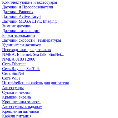
Комплектующие и аксессуары
Датчики и Преобразователи
Датчики Panoptix
Датчики Active Target
Датчики MEGA LIVE Imaging
Зимние датчики
Датчики эхолокации
Блоки эхолокации
Датчики скорости | температуры
Удлинители датчиков
Переходники для датчиков
NMEA, Ethernet, SeaTalk, SimNet...
NMEA 0183 | 2000
Сеть Ethernet
Сеть Raynet | SeaTalk
Сеть SimNet
Сеть WiFi
Интерфейсный кабель для двигателя
Аксессуары
Сумки и чехлы
Крышки экрана
Кронштейны эхолота
Аксессуары к радарам
Крепления датчиков
Кабели питания