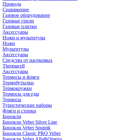
Провода
Снаряжение
Газовое оборудование
Газовые грили
Газовые плитки
Аксессуары
Ножи и мультитулы
Ножи
Мультитулы
Аксессуары
Средства от насекомых
Thermacell
Аксессуары
Термосы и фляги
Термобутылки
Термокружки
Термосы для еды
Термосы
Туристические наборы
Фляги и стопки
Бинокли
Бинокли Veber Silver Line
Бинокли Veber Sputnik
Бинокли Classic PRO Veber
Бинокли Veber Alfa&Omega