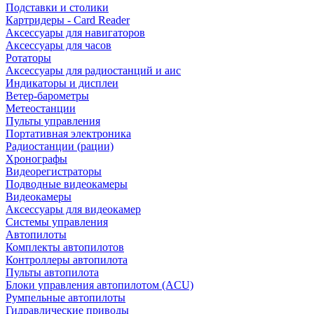
Подставки и столики
Картридеры - Card Reader
Аксессуары для навигаторов
Аксессуары для часов
Ротаторы
Аксессуары для радиостанций и аис
Индикаторы и дисплеи
Ветер-барометры
Метеостанции
Пульты управления
Портативная электроника
Радиостанции (рации)
Хронографы
Видеорегистраторы
Подводные видеокамеры
Видеокамеры
Аксессуары для видеокамер
Системы управления
Автопилоты
Комплекты автопилотов
Контроллеры автопилота
Пульты автопилота
Блоки управления автопилотом (ACU)
Румпельные автопилоты
Гидравлические приводы