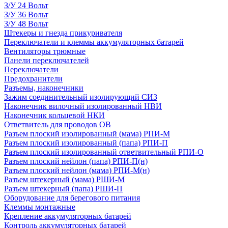
З/У 24 Вольт
З/У 36 Вольт
З/У 48 Вольт
Штекеры и гнезда прикуривателя
Переключатели и клеммы аккумуляторных батарей
Вентиляторы трюмные
Панели переключателей
Переключатели
Предохранители
Разъемы, наконечники
Зажим соединительный изолирующий СИЗ
Наконечник вилочный изолированный НВИ
Наконечник кольцевой НКИ
Ответвитель для проводов ОВ
Разъем плоский изолированный (мама) РПИ-М
Разъем плоский изолированный (папа) РПИ-П
Разъем плоский изолированный ответвительный РПИ-О
Разъем плоский нейлон (папа) РПИ-П(н)
Разъем плоский нейлон (мама) РПИ-М(н)
Разъем штекерный (мама) РШИ-М
Разъем штекерный (папа) РШИ-П
Оборудование для берегового питания
Клеммы монтажные
Крепление аккумуляторных батарей
Контроль аккумуляторных батарей