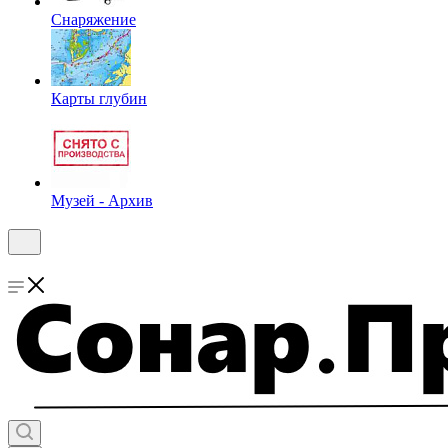
Снаряжение
Карты глубин
Музей - Архив