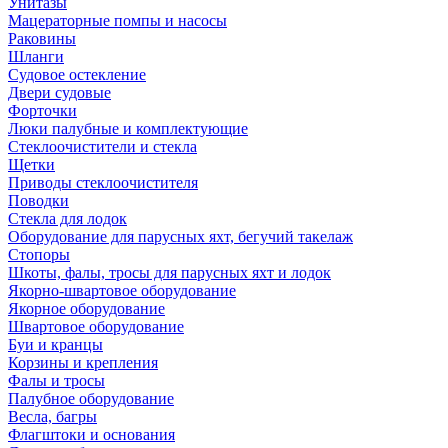
Унитазы
Мацераторные помпы и насосы
Раковины
Шланги
Судовое остекление
Двери судовые
Форточки
Люки палубные и комплектующие
Стеклоочистители и стекла
Щетки
Приводы стеклоочистителя
Поводки
Стекла для лодок
Оборудование для парусных яхт, бегучий такелаж
Стопоры
Шкоты, фалы, тросы для парусных яхт и лодок
Якорно-швартовое оборудование
Якорное оборудование
Швартовое оборудование
Буи и кранцы
Корзины и крепления
Фалы и тросы
Палубное оборудование
Весла, багры
Флагштоки и основания