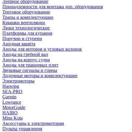
Леерное оборудование
Принадлежности для монтажа доп. оборудования
Тентовое оборудование
Трапы и комплектующие
Крышки вентиляции
Люки технологические
Платформы для купания
Поручни и ступени
Анодная защита
Аноды для моторов и угловых колонок
Аноды на гребной вал
Аноды на корпус судна
Аноды для транцевых плит
Звуковые сигналы и горны
Лодочные моторы и комплектующие
Электромоторы
Haswing
SEA-PRO
Garmin
Lowrance
MotorGuide
HAIBO
Minn Kota
Аксессуары к электромоторам
Пульты управления