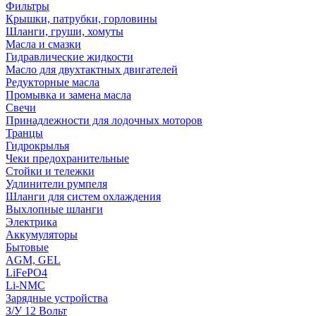
Фильтры
Крышки, патрубки, горловины
Шланги, груши, хомуты
Масла и смазки
Гидравлические жидкости
Масло для двухтактных двигателей
Редукторные масла
Промывка и замена масла
Свечи
Принадлежности для лодочных моторов
Транцы
Гидрокрылья
Чеки предохранительные
Стойки и тележки
Удлинители румпеля
Шланги для систем охлаждения
Выхлопные шланги
Электрика
Аккумуляторы
Бытовые
AGM, GEL
LiFePO4
Li-NMC
Зарядные устройства
З/У 12 Вольт