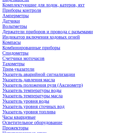
Комплектующие для лодок, катеров, яхт
Приборы контроля
Амперметры
Датчики
Вольтметры
Держатели приборов и провода с разъемами
Индикатор включения ходовых огней
Компасы
Комбинированные приборы
Спидометры
Счетчики моточасов
Тахометры
Трим-указатели
Указатель аварийной сигнализации
Указатель давления масла
Указатель положения руля (Аксиометр)
Указатель температуры воды
Указатель температуры масла
Указатель уровня воды
Указатель уровня сточных вод
Указатель уровня топлива
Часы кварцевые
Осветительное оборудование
Прожекторы