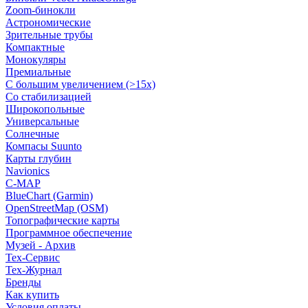
Zoom-бинокли
Астрономические
Зрительные трубы
Компактные
Монокуляры
Премиальные
С большим увеличением (>15x)
Со стабилизацией
Широкопольные
Универсальные
Солнечные
Компасы Suunto
Карты глубин
Navionics
C-MAP
BlueChart (Garmin)
OpenStreetMap (OSM)
Топографические карты
Программное обеспечение
Музей - Архив
Tex-Сервис
Тех-Журнал
Бренды
Как купить
Условия оплаты