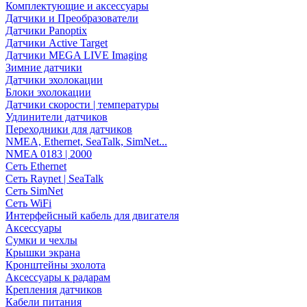
Комплектующие и аксессуары
Датчики и Преобразователи
Датчики Panoptix
Датчики Active Target
Датчики MEGA LIVE Imaging
Зимние датчики
Датчики эхолокации
Блоки эхолокации
Датчики скорости | температуры
Удлинители датчиков
Переходники для датчиков
NMEA, Ethernet, SeaTalk, SimNet...
NMEA 0183 | 2000
Сеть Ethernet
Сеть Raynet | SeaTalk
Сеть SimNet
Сеть WiFi
Интерфейсный кабель для двигателя
Аксессуары
Сумки и чехлы
Крышки экрана
Кронштейны эхолота
Аксессуары к радарам
Крепления датчиков
Кабели питания