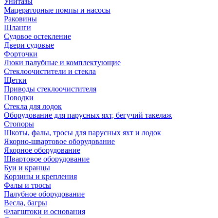
Унитазы
Мацераторные помпы и насосы
Раковины
Шланги
Судовое остекление
Двери судовые
Форточки
Люки палубные и комплектующие
Стеклоочистители и стекла
Щетки
Приводы стеклоочистителя
Поводки
Стекла для лодок
Оборудование для парусных яхт, бегучий такелаж
Стопоры
Шкоты, фалы, тросы для парусных яхт и лодок
Якорно-швартовое оборудование
Якорное оборудование
Швартовое оборудование
Буи и кранцы
Корзины и крепления
Фалы и тросы
Палубное оборудование
Весла, багры
Флагштоки и основания