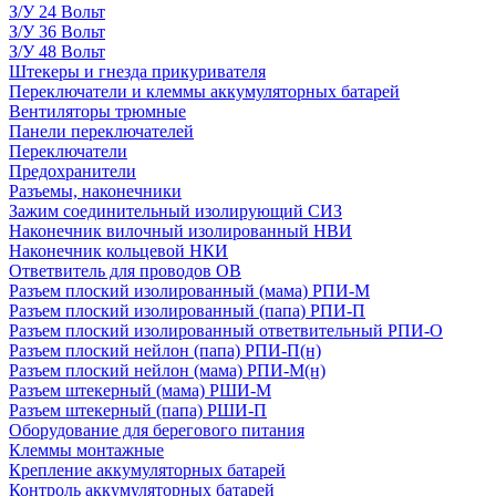
З/У 24 Вольт
З/У 36 Вольт
З/У 48 Вольт
Штекеры и гнезда прикуривателя
Переключатели и клеммы аккумуляторных батарей
Вентиляторы трюмные
Панели переключателей
Переключатели
Предохранители
Разъемы, наконечники
Зажим соединительный изолирующий СИЗ
Наконечник вилочный изолированный НВИ
Наконечник кольцевой НКИ
Ответвитель для проводов ОВ
Разъем плоский изолированный (мама) РПИ-М
Разъем плоский изолированный (папа) РПИ-П
Разъем плоский изолированный ответвительный РПИ-О
Разъем плоский нейлон (папа) РПИ-П(н)
Разъем плоский нейлон (мама) РПИ-М(н)
Разъем штекерный (мама) РШИ-М
Разъем штекерный (папа) РШИ-П
Оборудование для берегового питания
Клеммы монтажные
Крепление аккумуляторных батарей
Контроль аккумуляторных батарей