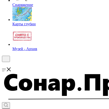
Снаряжение
Карты глубин
Музей - Архив