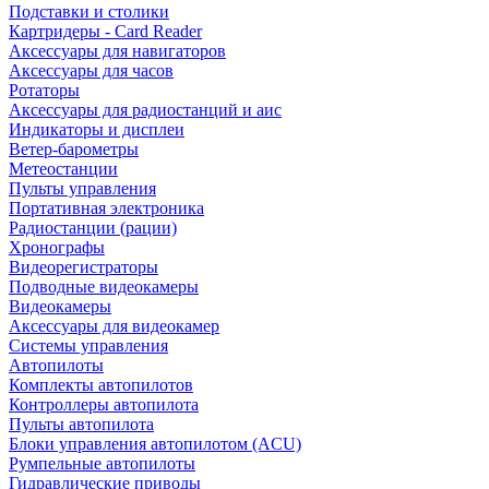
Подставки и столики
Картридеры - Card Reader
Аксессуары для навигаторов
Аксессуары для часов
Ротаторы
Аксессуары для радиостанций и аис
Индикаторы и дисплеи
Ветер-барометры
Метеостанции
Пульты управления
Портативная электроника
Радиостанции (рации)
Хронографы
Видеорегистраторы
Подводные видеокамеры
Видеокамеры
Аксессуары для видеокамер
Системы управления
Автопилоты
Комплекты автопилотов
Контроллеры автопилота
Пульты автопилота
Блоки управления автопилотом (ACU)
Румпельные автопилоты
Гидравлические приводы