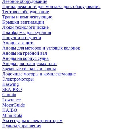
Леерное оборудование
Принадлежности для монтажа доп. оборудования
Тентовое оборудование
Трапы и комплектующие
Крышки вентиляции
Люки технологические
Платформы для купания
Поручни и ступени
Анодная защита
Аноды для моторов и угловых колонок
Аноды на гребной вал
Аноды на корпус судна
Аноды для транцевых плит
Звуковые сигналы и горны
Лодочные моторы и комплектующие
Электромоторы
Haswing
SEA-PRO
Garmin
Lowrance
MotorGuide
HAIBO
Minn Kota
Аксессуары к электромоторам
Пульты управления