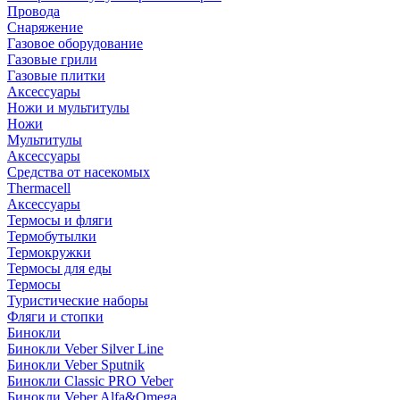
Провода
Снаряжение
Газовое оборудование
Газовые грили
Газовые плитки
Аксессуары
Ножи и мультитулы
Ножи
Мультитулы
Аксессуары
Средства от насекомых
Thermacell
Аксессуары
Термосы и фляги
Термобутылки
Термокружки
Термосы для еды
Термосы
Туристические наборы
Фляги и стопки
Бинокли
Бинокли Veber Silver Line
Бинокли Veber Sputnik
Бинокли Classic PRO Veber
Бинокли Veber Alfa&Omega