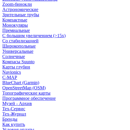
Zoom-бинокли
Астрономические
Зрительные трубы
Компактные
Монокуляры
Премиальные
С большим увеличением (>15x)
Со стабилизацией
Широкопольные
Универсальные
Солнечные
Компасы Suunto
Карты глубин
Navionics
C-MAP
BlueChart (Garmin)
OpenStreetMap (OSM)
Топографические карты
Программное обеспечение
Музей - Архив
Tex-Сервис
Тех-Журнал
Бренды
Как купить
Условия оплаты