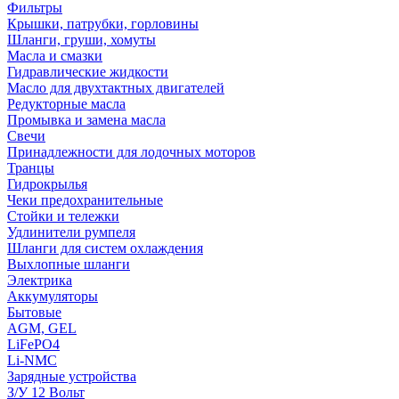
Фильтры
Крышки, патрубки, горловины
Шланги, груши, хомуты
Масла и смазки
Гидравлические жидкости
Масло для двухтактных двигателей
Редукторные масла
Промывка и замена масла
Свечи
Принадлежности для лодочных моторов
Транцы
Гидрокрылья
Чеки предохранительные
Стойки и тележки
Удлинители румпеля
Шланги для систем охлаждения
Выхлопные шланги
Электрика
Аккумуляторы
Бытовые
AGM, GEL
LiFePO4
Li-NMC
Зарядные устройства
З/У 12 Вольт