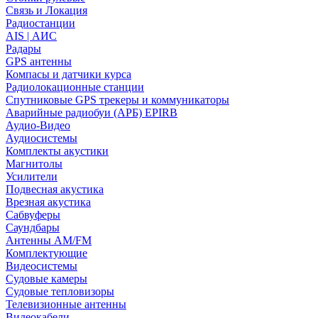
Связь и Локация
Радиостанции
AIS | АИС
Радары
GPS антенны
Компасы и датчики курса
Радиолокационные станции
Спутниковые GPS трекеры и коммуникаторы
Аварийные радиобуи (АРБ) EPIRB
Аудио-Видео
Аудиосистемы
Комплекты акустики
Магнитолы
Усилители
Подвесная акустика
Врезная акустика
Сабвуферы
Саундбары
Антенны AM/FM
Комплектующие
Видеосистемы
Судовые камеры
Cудовые тепловизоры
Телевизионные антенны
Видеокабели