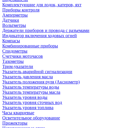
Комплектующие для лодок, катеров, яхт
Приборы контроля
Амперметры
Датчики
Вольтметры
Держатели приборов и провода с разъемами
Индикатор включения ходовых огней
Компасы
Комбинированные приборы
Спидометры
Счетчики моточасов
Тахометры
Трим-указатели
Указатель аварийной сигнализации
Указатель давления масла
Указатель положения руля (Аксиометр)
Указатель температуры воды
Указатель температуры масла
Указатель уровня воды
Указатель уровня сточных вод
Указатель уровня топлива
Часы кварцевые
Осветительное оборудование
Прожекторы