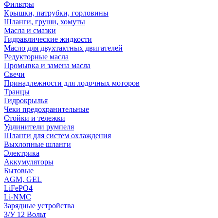
Фильтры
Крышки, патрубки, горловины
Шланги, груши, хомуты
Масла и смазки
Гидравлические жидкости
Масло для двухтактных двигателей
Редукторные масла
Промывка и замена масла
Свечи
Принадлежности для лодочных моторов
Транцы
Гидрокрылья
Чеки предохранительные
Стойки и тележки
Удлинители румпеля
Шланги для систем охлаждения
Выхлопные шланги
Электрика
Аккумуляторы
Бытовые
AGM, GEL
LiFePO4
Li-NMC
Зарядные устройства
З/У 12 Вольт