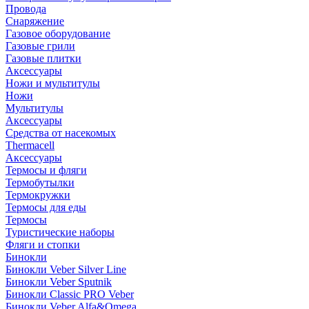
Провода
Снаряжение
Газовое оборудование
Газовые грили
Газовые плитки
Аксессуары
Ножи и мультитулы
Ножи
Мультитулы
Аксессуары
Средства от насекомых
Thermacell
Аксессуары
Термосы и фляги
Термобутылки
Термокружки
Термосы для еды
Термосы
Туристические наборы
Фляги и стопки
Бинокли
Бинокли Veber Silver Line
Бинокли Veber Sputnik
Бинокли Classic PRO Veber
Бинокли Veber Alfa&Omega