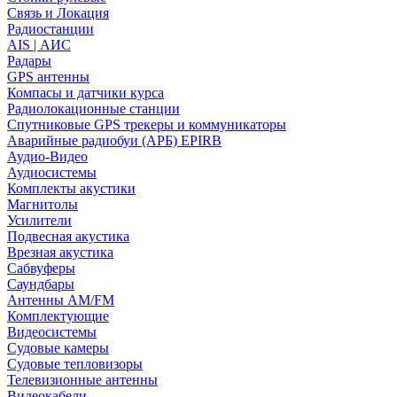
Связь и Локация
Радиостанции
AIS | АИС
Радары
GPS антенны
Компасы и датчики курса
Радиолокационные станции
Спутниковые GPS трекеры и коммуникаторы
Аварийные радиобуи (АРБ) EPIRB
Аудио-Видео
Аудиосистемы
Комплекты акустики
Магнитолы
Усилители
Подвесная акустика
Врезная акустика
Сабвуферы
Саундбары
Антенны AM/FM
Комплектующие
Видеосистемы
Судовые камеры
Cудовые тепловизоры
Телевизионные антенны
Видеокабели