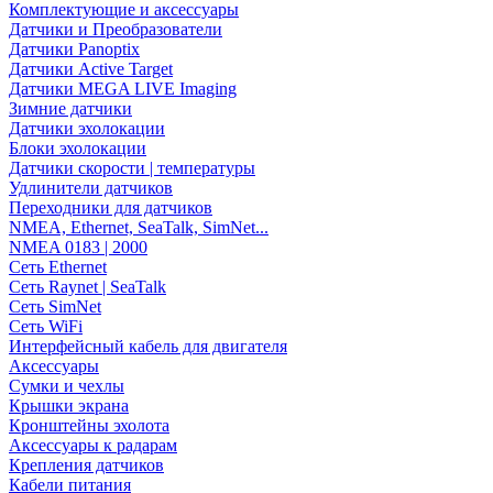
Комплектующие и аксессуары
Датчики и Преобразователи
Датчики Panoptix
Датчики Active Target
Датчики MEGA LIVE Imaging
Зимние датчики
Датчики эхолокации
Блоки эхолокации
Датчики скорости | температуры
Удлинители датчиков
Переходники для датчиков
NMEA, Ethernet, SeaTalk, SimNet...
NMEA 0183 | 2000
Сеть Ethernet
Сеть Raynet | SeaTalk
Сеть SimNet
Сеть WiFi
Интерфейсный кабель для двигателя
Аксессуары
Сумки и чехлы
Крышки экрана
Кронштейны эхолота
Аксессуары к радарам
Крепления датчиков
Кабели питания