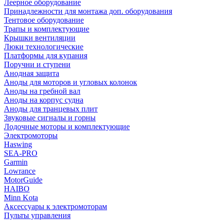
Леерное оборудование
Принадлежности для монтажа доп. оборудования
Тентовое оборудование
Трапы и комплектующие
Крышки вентиляции
Люки технологические
Платформы для купания
Поручни и ступени
Анодная защита
Аноды для моторов и угловых колонок
Аноды на гребной вал
Аноды на корпус судна
Аноды для транцевых плит
Звуковые сигналы и горны
Лодочные моторы и комплектующие
Электромоторы
Haswing
SEA-PRO
Garmin
Lowrance
MotorGuide
HAIBO
Minn Kota
Аксессуары к электромоторам
Пульты управления