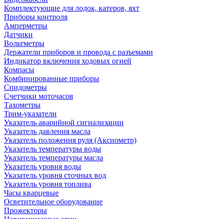
Комплектующие для лодок, катеров, яхт
Приборы контроля
Амперметры
Датчики
Вольтметры
Держатели приборов и провода с разъемами
Индикатор включения ходовых огней
Компасы
Комбинированные приборы
Спидометры
Счетчики моточасов
Тахометры
Трим-указатели
Указатель аварийной сигнализации
Указатель давления масла
Указатель положения руля (Аксиометр)
Указатель температуры воды
Указатель температуры масла
Указатель уровня воды
Указатель уровня сточных вод
Указатель уровня топлива
Часы кварцевые
Осветительное оборудование
Прожекторы