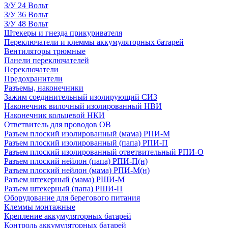
З/У 24 Вольт
З/У 36 Вольт
З/У 48 Вольт
Штекеры и гнезда прикуривателя
Переключатели и клеммы аккумуляторных батарей
Вентиляторы трюмные
Панели переключателей
Переключатели
Предохранители
Разъемы, наконечники
Зажим соединительный изолирующий СИЗ
Наконечник вилочный изолированный НВИ
Наконечник кольцевой НКИ
Ответвитель для проводов ОВ
Разъем плоский изолированный (мама) РПИ-М
Разъем плоский изолированный (папа) РПИ-П
Разъем плоский изолированный ответвительный РПИ-О
Разъем плоский нейлон (папа) РПИ-П(н)
Разъем плоский нейлон (мама) РПИ-М(н)
Разъем штекерный (мама) РШИ-М
Разъем штекерный (папа) РШИ-П
Оборудование для берегового питания
Клеммы монтажные
Крепление аккумуляторных батарей
Контроль аккумуляторных батарей