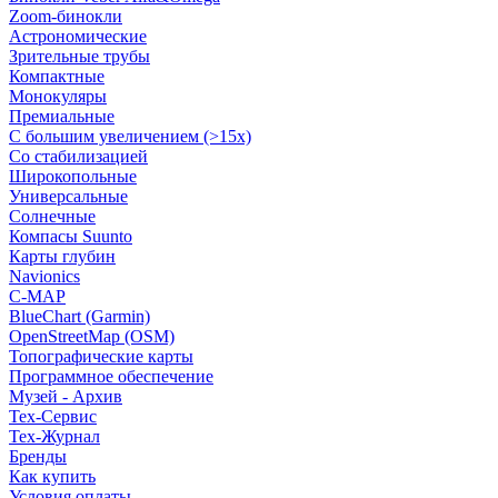
Zoom-бинокли
Астрономические
Зрительные трубы
Компактные
Монокуляры
Премиальные
С большим увеличением (>15x)
Со стабилизацией
Широкопольные
Универсальные
Солнечные
Компасы Suunto
Карты глубин
Navionics
C-MAP
BlueChart (Garmin)
OpenStreetMap (OSM)
Топографические карты
Программное обеспечение
Музей - Архив
Tex-Сервис
Тех-Журнал
Бренды
Как купить
Условия оплаты