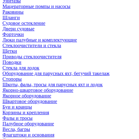
Унитазы
Мацераторные помпы и насосы
Раковины
Шланги
Судовое остекление
Двери судовые
Форточки
Люки палубные и комплектующие
Стеклоочистители и стекла
Щетки
Приводы стеклоочистителя
Поводки
Стекла для лодок
Оборудование для парусных яхт, бегучий такелаж
Стопоры
Шкоты, фалы, тросы для парусных яхт и лодок
Якорно-швартовое оборудование
Якорное оборудование
Швартовое оборудование
Буи и кранцы
Корзины и крепления
Фалы и тросы
Палубное оборудование
Весла, багры
Флагштоки и основания