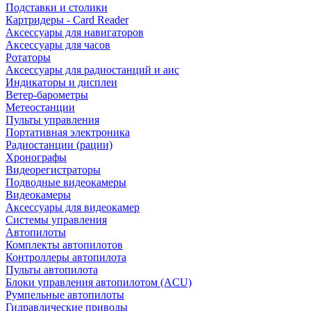
Подставки и столики
Картридеры - Card Reader
Аксессуары для навигаторов
Аксессуары для часов
Ротаторы
Аксессуары для радиостанций и аис
Индикаторы и дисплеи
Ветер-барометры
Метеостанции
Пульты управления
Портативная электроника
Радиостанции (рации)
Хронографы
Видеорегистраторы
Подводные видеокамеры
Видеокамеры
Аксессуары для видеокамер
Системы управления
Автопилоты
Комплекты автопилотов
Контроллеры автопилота
Пульты автопилота
Блоки управления автопилотом (ACU)
Румпельные автопилоты
Гидравлические приводы