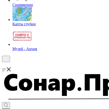
Снаряжение
Карты глубин
Музей - Архив