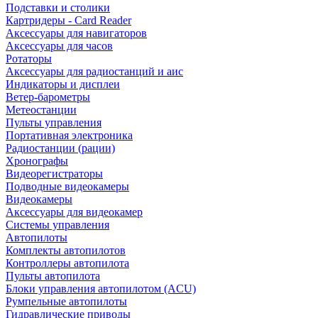
Подставки и столики
Картридеры - Card Reader
Аксессуары для навигаторов
Аксессуары для часов
Ротаторы
Аксессуары для радиостанций и аис
Индикаторы и дисплеи
Ветер-барометры
Метеостанции
Пульты управления
Портативная электроника
Радиостанции (рации)
Хронографы
Видеорегистраторы
Подводные видеокамеры
Видеокамеры
Аксессуары для видеокамер
Системы управления
Автопилоты
Комплекты автопилотов
Контроллеры автопилота
Пульты автопилота
Блоки управления автопилотом (ACU)
Румпельные автопилоты
Гидравлические приводы