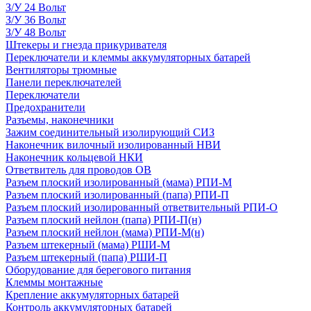
З/У 24 Вольт
З/У 36 Вольт
З/У 48 Вольт
Штекеры и гнезда прикуривателя
Переключатели и клеммы аккумуляторных батарей
Вентиляторы трюмные
Панели переключателей
Переключатели
Предохранители
Разъемы, наконечники
Зажим соединительный изолирующий СИЗ
Наконечник вилочный изолированный НВИ
Наконечник кольцевой НКИ
Ответвитель для проводов ОВ
Разъем плоский изолированный (мама) РПИ-М
Разъем плоский изолированный (папа) РПИ-П
Разъем плоский изолированный ответвительный РПИ-О
Разъем плоский нейлон (папа) РПИ-П(н)
Разъем плоский нейлон (мама) РПИ-М(н)
Разъем штекерный (мама) РШИ-М
Разъем штекерный (папа) РШИ-П
Оборудование для берегового питания
Клеммы монтажные
Крепление аккумуляторных батарей
Контроль аккумуляторных батарей