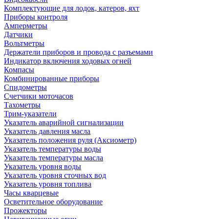
Комплектующие для лодок, катеров, яхт
Приборы контроля
Амперметры
Датчики
Вольтметры
Держатели приборов и провода с разъемами
Индикатор включения ходовых огней
Компасы
Комбинированные приборы
Спидометры
Счетчики моточасов
Тахометры
Трим-указатели
Указатель аварийной сигнализации
Указатель давления масла
Указатель положения руля (Аксиометр)
Указатель температуры воды
Указатель температуры масла
Указатель уровня воды
Указатель уровня сточных вод
Указатель уровня топлива
Часы кварцевые
Осветительное оборудование
Прожекторы