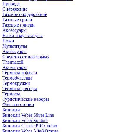
Провода
Снаряжение
Газовое оборудование
Газовые грили
Газовые плитки
Аксессуары
Ножи и мультитулы
Ножи
Мультитулы
Аксессуары
Средства от насекомых
Thermacell
Аксессуары
Термосы и фляги
Термобутылки
Термокружки
Термосы для еды
Термосы
Туристические наборы
Фляги и стопки
Бинокли
Бинокли Veber Silver Line
Бинокли Veber Sputnik
Бинокли Classic PRO Veber
Бинокли Veber Alfa&Omega