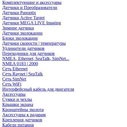
Комплектующие и аксессуары
Датчики и Преобразователи
Датчики Panoptix
Датчики Active Target
Датчики MEGA LIVE Imaging
Зимние датчики
Датчики эхолокации
Блоки эхолокации
Датчики скорости | температуры
Удлинители датчиков
Переходники для датчиков
NMEA, Ethernet, SeaTalk, SimNet...
NMEA 0183 | 2000
Сеть Ethernet
Сеть Raynet | SeaTalk
Сеть SimNet
Сеть WiFi
Интерфейсный кабель для двигателя
Аксессуары
Сумки и чехлы
Крышки экрана
Кронштейны эхолота
Аксессуары к радарам
Крепления датчиков
Кабели питания