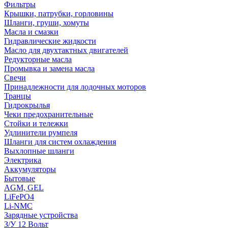
Фильтры
Крышки, патрубки, горловины
Шланги, груши, хомуты
Масла и смазки
Гидравлические жидкости
Масло для двухтактных двигателей
Редукторные масла
Промывка и замена масла
Свечи
Принадлежности для лодочных моторов
Транцы
Гидрокрылья
Чеки предохранительные
Стойки и тележки
Удлинители румпеля
Шланги для систем охлаждения
Выхлопные шланги
Электрика
Аккумуляторы
Бытовые
AGM, GEL
LiFePO4
Li-NMC
Зарядные устройства
З/У 12 Вольт