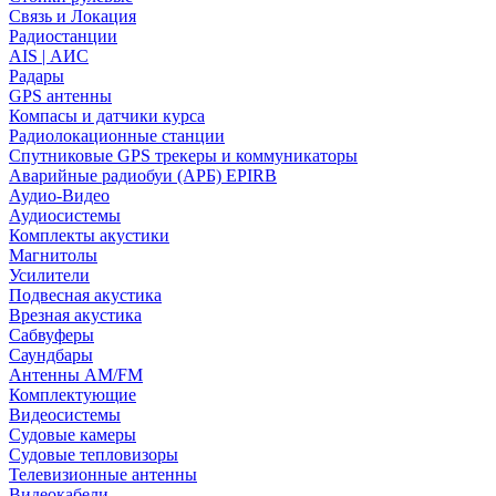
Связь и Локация
Радиостанции
AIS | АИС
Радары
GPS антенны
Компасы и датчики курса
Радиолокационные станции
Спутниковые GPS трекеры и коммуникаторы
Аварийные радиобуи (АРБ) EPIRB
Аудио-Видео
Аудиосистемы
Комплекты акустики
Магнитолы
Усилители
Подвесная акустика
Врезная акустика
Сабвуферы
Саундбары
Антенны AM/FM
Комплектующие
Видеосистемы
Судовые камеры
Cудовые тепловизоры
Телевизионные антенны
Видеокабели