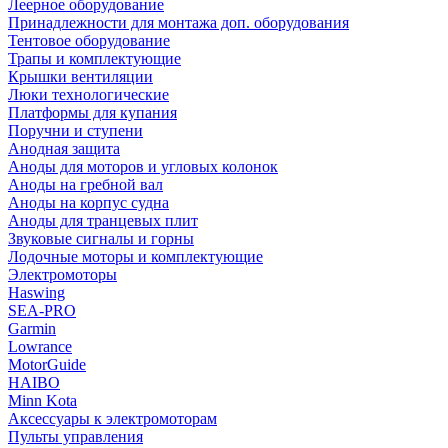
Леерное оборудование
Принадлежности для монтажа доп. оборудования
Тентовое оборудование
Трапы и комплектующие
Крышки вентиляции
Люки технологические
Платформы для купания
Поручни и ступени
Анодная защита
Аноды для моторов и угловых колонок
Аноды на гребной вал
Аноды на корпус судна
Аноды для транцевых плит
Звуковые сигналы и горны
Лодочные моторы и комплектующие
Электромоторы
Haswing
SEA-PRO
Garmin
Lowrance
MotorGuide
HAIBO
Minn Kota
Аксессуары к электромоторам
Пульты управления