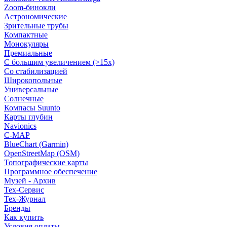
Zoom-бинокли
Астрономические
Зрительные трубы
Компактные
Монокуляры
Премиальные
С большим увеличением (>15x)
Со стабилизацией
Широкопольные
Универсальные
Солнечные
Компасы Suunto
Карты глубин
Navionics
C-MAP
BlueChart (Garmin)
OpenStreetMap (OSM)
Топографические карты
Программное обеспечение
Музей - Архив
Tex-Сервис
Тех-Журнал
Бренды
Как купить
Условия оплаты