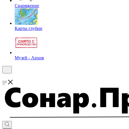
Снаряжение
Карты глубин
Музей - Архив