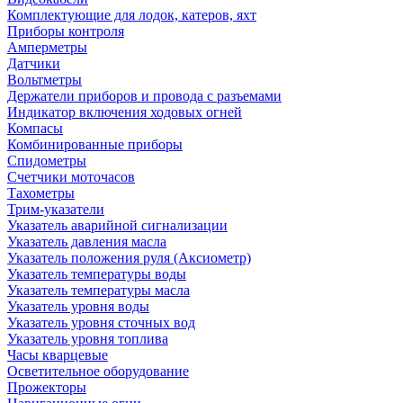
Комплектующие для лодок, катеров, яхт
Приборы контроля
Амперметры
Датчики
Вольтметры
Держатели приборов и провода с разъемами
Индикатор включения ходовых огней
Компасы
Комбинированные приборы
Спидометры
Счетчики моточасов
Тахометры
Трим-указатели
Указатель аварийной сигнализации
Указатель давления масла
Указатель положения руля (Аксиометр)
Указатель температуры воды
Указатель температуры масла
Указатель уровня воды
Указатель уровня сточных вод
Указатель уровня топлива
Часы кварцевые
Осветительное оборудование
Прожекторы