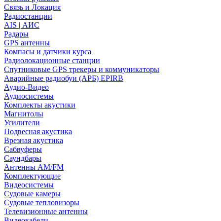
Связь и Локация
Радиостанции
AIS | АИС
Радары
GPS антенны
Компасы и датчики курса
Радиолокационные станции
Спутниковые GPS трекеры и коммуникаторы
Аварийные радиобуи (АРБ) EPIRB
Аудио-Видео
Аудиосистемы
Комплекты акустики
Магнитолы
Усилители
Подвесная акустика
Врезная акустика
Сабвуферы
Саундбары
Антенны AM/FM
Комплектующие
Видеосистемы
Судовые камеры
Cудовые тепловизоры
Телевизионные антенны
Видеокабели