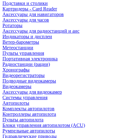
Подставки и столики
Картридеры - Card Reader
Аксессуары для навигаторов
Аксессуары для часов
Ротаторы
Аксессуары для радиостанций и аис
Индикаторы и дисплеи
Ветер-барометры
Метеостанции
Пульты управления
Портативная электроника
Радиостанции (рации)
Хронографы
Видеорегистраторы
Подводные видеокамеры
Видеокамеры
Аксессуары для видеокамер
Системы управления
Автопилоты
Комплекты автопилотов
Контроллеры автопилота
Пульты автопилота
Блоки управления автопилотом (ACU)
Румпельные автопилоты
Гидравлические приводы