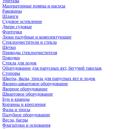
Унитазы
Мацераторные помпы и насосы
Раковины
Шланги
Судовое остекление
Двери судовые
Форточки
Люки палубные и комплектующие
Стеклоочистители и стекла
Щетки
Приводы стеклоочистителя
Поводки
Стекла для лодок
Оборудование для парусных яхт, бегучий такелаж
Стопоры
Шкоты, фалы, тросы для парусных яхт и лодок
Якорно-швартовое оборудование
Якорное оборудование
Швартовое оборудование
Буи и кранцы
Корзины и крепления
Фалы и тросы
Палубное оборудование
Весла, багры
Флагштоки и основания