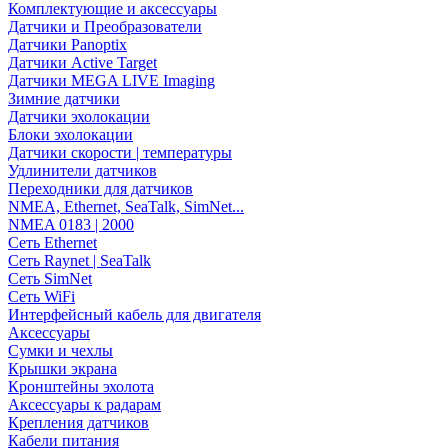
Комплектующие и аксессуары
Датчики и Преобразователи
Датчики Panoptix
Датчики Active Target
Датчики MEGA LIVE Imaging
Зимние датчики
Датчики эхолокации
Блоки эхолокации
Датчики скорости | температуры
Удлинители датчиков
Переходники для датчиков
NMEA, Ethernet, SeaTalk, SimNet...
NMEA 0183 | 2000
Сеть Ethernet
Сеть Raynet | SeaTalk
Сеть SimNet
Сеть WiFi
Интерфейсный кабель для двигателя
Аксессуары
Сумки и чехлы
Крышки экрана
Кронштейны эхолота
Аксессуары к радарам
Крепления датчиков
Кабели питания