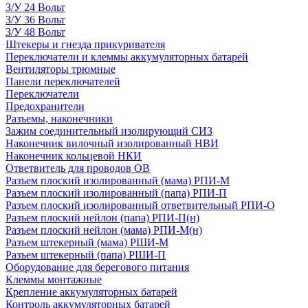
З/У 24 Вольт
З/У 36 Вольт
З/У 48 Вольт
Штекеры и гнезда прикуривателя
Переключатели и клеммы аккумуляторных батарей
Вентиляторы трюмные
Панели переключателей
Переключатели
Предохранители
Разъемы, наконечники
Зажим соединительный изолирующий СИЗ
Наконечник вилочный изолированный НВИ
Наконечник кольцевой НКИ
Ответвитель для проводов ОВ
Разъем плоский изолированный (мама) РПИ-М
Разъем плоский изолированный (папа) РПИ-П
Разъем плоский изолированный ответвительный РПИ-О
Разъем плоский нейлон (папа) РПИ-П(н)
Разъем плоский нейлон (мама) РПИ-М(н)
Разъем штекерный (мама) РШИ-М
Разъем штекерный (папа) РШИ-П
Оборудование для берегового питания
Клеммы монтажные
Крепление аккумуляторных батарей
Контроль аккумуляторных батарей