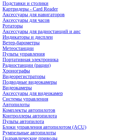
Подставки и столики
Картридеры - Card Reader
Аксессуары для навигаторов
Аксессуары для часов
Ротаторы
Аксессуары для радиостанций и аис
Индикаторы и дисплеи
Ветер-барометры
Метеостанции
Пульты управления
Портативная электроника
Радиостанции (рации)
Хронографы
Видеорегистраторы
Подводные видеокамеры
Видеокамеры
Аксессуары для видеокамер
Системы управления
Автопилоты
Комплекты автопилотов
Контроллеры автопилота
Пульты автопилота
Блоки управления автопилотом (ACU)
Румпельные автопилоты
Гидравлические приводы