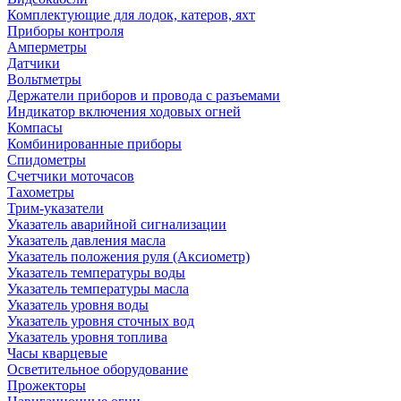
Комплектующие для лодок, катеров, яхт
Приборы контроля
Амперметры
Датчики
Вольтметры
Держатели приборов и провода с разъемами
Индикатор включения ходовых огней
Компасы
Комбинированные приборы
Спидометры
Счетчики моточасов
Тахометры
Трим-указатели
Указатель аварийной сигнализации
Указатель давления масла
Указатель положения руля (Аксиометр)
Указатель температуры воды
Указатель температуры масла
Указатель уровня воды
Указатель уровня сточных вод
Указатель уровня топлива
Часы кварцевые
Осветительное оборудование
Прожекторы