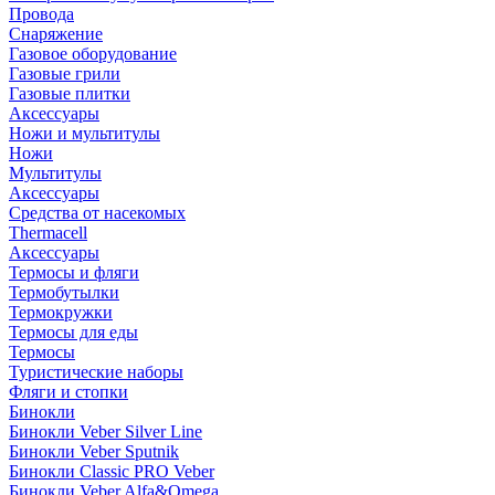
Провода
Снаряжение
Газовое оборудование
Газовые грили
Газовые плитки
Аксессуары
Ножи и мультитулы
Ножи
Мультитулы
Аксессуары
Средства от насекомых
Thermacell
Аксессуары
Термосы и фляги
Термобутылки
Термокружки
Термосы для еды
Термосы
Туристические наборы
Фляги и стопки
Бинокли
Бинокли Veber Silver Line
Бинокли Veber Sputnik
Бинокли Classic PRO Veber
Бинокли Veber Alfa&Omega