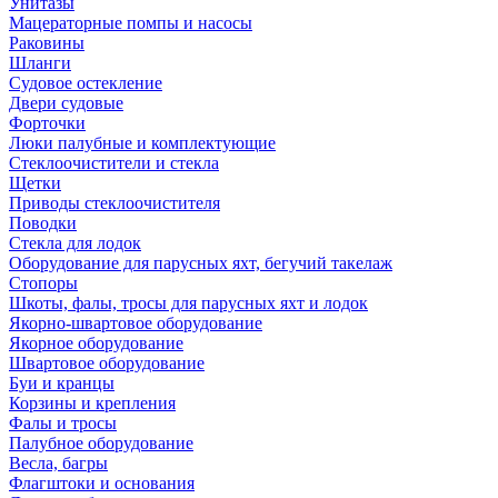
Унитазы
Мацераторные помпы и насосы
Раковины
Шланги
Судовое остекление
Двери судовые
Форточки
Люки палубные и комплектующие
Стеклоочистители и стекла
Щетки
Приводы стеклоочистителя
Поводки
Стекла для лодок
Оборудование для парусных яхт, бегучий такелаж
Стопоры
Шкоты, фалы, тросы для парусных яхт и лодок
Якорно-швартовое оборудование
Якорное оборудование
Швартовое оборудование
Буи и кранцы
Корзины и крепления
Фалы и тросы
Палубное оборудование
Весла, багры
Флагштоки и основания