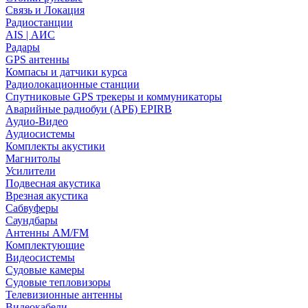
Связь и Локация
Радиостанции
AIS | АИС
Радары
GPS антенны
Компасы и датчики курса
Радиолокационные станции
Спутниковые GPS трекеры и коммуникаторы
Аварийные радиобуи (АРБ) EPIRB
Аудио-Видео
Аудиосистемы
Комплекты акустики
Магнитолы
Усилители
Подвесная акустика
Врезная акустика
Сабвуферы
Саундбары
Антенны AM/FM
Комплектующие
Видеосистемы
Судовые камеры
Cудовые тепловизоры
Телевизионные антенны
Видеокабели