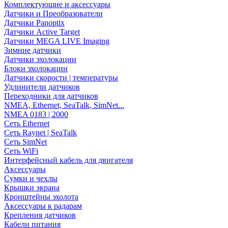
Комплектующие и аксессуары
Датчики и Преобразователи
Датчики Panoptix
Датчики Active Target
Датчики MEGA LIVE Imaging
Зимние датчики
Датчики эхолокации
Блоки эхолокации
Датчики скорости | температуры
Удлинители датчиков
Переходники для датчиков
NMEA, Ethernet, SeaTalk, SimNet...
NMEA 0183 | 2000
Сеть Ethernet
Сеть Raynet | SeaTalk
Сеть SimNet
Сеть WiFi
Интерфейсный кабель для двигателя
Аксессуары
Сумки и чехлы
Крышки экрана
Кронштейны эхолота
Аксессуары к радарам
Крепления датчиков
Кабели питания