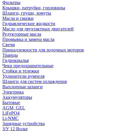
Фильтры
Крышки, патрубки, горловины
Шланги, груши, хомуты
Масла и смазки
Гидравлические жидкости
Масло для двухтактных двигателей
Редукторные масла
Промывка и замена масла
Свечи
Принадлежности для лодочных моторов
Транцы
Гидрокрылья
Чеки предохранительные
Стойки и тележки
Удлинители румпеля
Шланги для систем охлаждения
Выхлопные шланги
Электрика
Аккумуляторы
Бытовые
AGM, GEL
LiFePO4
Li-NMC
Зарядные устройства
З/У 12 Вольт