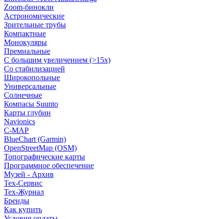
Zoom-бинокли
Астрономические
Зрительные трубы
Компактные
Монокуляры
Премиальные
С большим увеличением (>15x)
Со стабилизацией
Широкопольные
Универсальные
Солнечные
Компасы Suunto
Карты глубин
Navionics
C-MAP
BlueChart (Garmin)
OpenStreetMap (OSM)
Топографические карты
Программное обеспечение
Музей - Архив
Tex-Сервис
Тех-Журнал
Бренды
Как купить
Условия оплаты