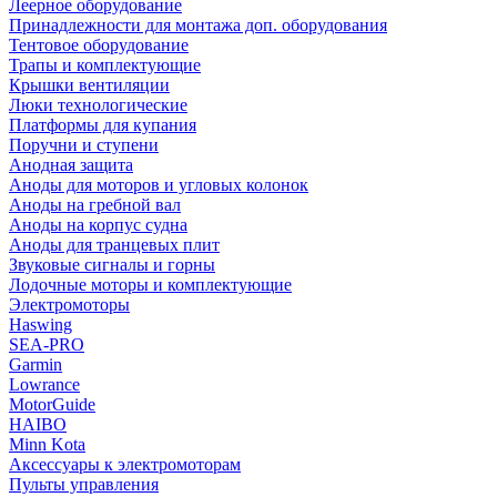
Леерное оборудование
Принадлежности для монтажа доп. оборудования
Тентовое оборудование
Трапы и комплектующие
Крышки вентиляции
Люки технологические
Платформы для купания
Поручни и ступени
Анодная защита
Аноды для моторов и угловых колонок
Аноды на гребной вал
Аноды на корпус судна
Аноды для транцевых плит
Звуковые сигналы и горны
Лодочные моторы и комплектующие
Электромоторы
Haswing
SEA-PRO
Garmin
Lowrance
MotorGuide
HAIBO
Minn Kota
Аксессуары к электромоторам
Пульты управления