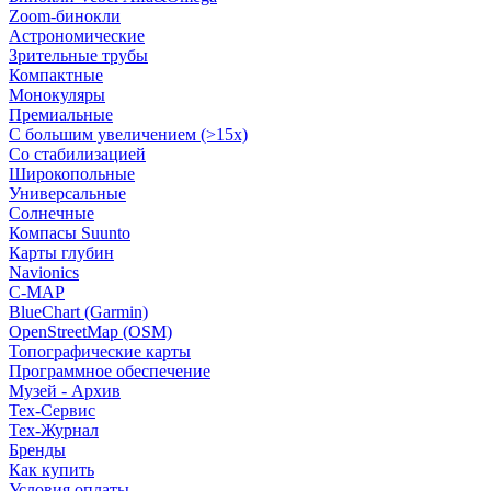
Zoom-бинокли
Астрономические
Зрительные трубы
Компактные
Монокуляры
Премиальные
С большим увеличением (>15x)
Со стабилизацией
Широкопольные
Универсальные
Солнечные
Компасы Suunto
Карты глубин
Navionics
C-MAP
BlueChart (Garmin)
OpenStreetMap (OSM)
Топографические карты
Программное обеспечение
Музей - Архив
Tex-Сервис
Тех-Журнал
Бренды
Как купить
Условия оплаты