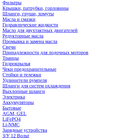
Фильтры
Крышки, патрубки, горловины
Шланги, груши, хомуты
Масла и смазки
Гидравлические жидкости
Масло для двухтактных двигателей
Редукторные масла
Промывка и замена масла
Свечи
Принадлежности для лодочных моторов
Транцы
Гидрокрылья
Чеки предохранительные
Стойки и тележки
Удлинители румпеля
Шланги для систем охлаждения
Выхлопные шланги
Электрика
Аккумуляторы
Бытовые
AGM, GEL
LiFePO4
Li-NMC
Зарядные устройства
З/У 12 Вольт