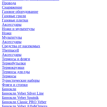
Провода
Снаряжение
Газовое оборудование
Газовые грили
Газовые плитки
Аксессуары
Ножи и мультитулы
Ножи
Мультитулы
Аксессуары
Средства от насекомых
Thermacell
Аксессуары
Термосы и фляги
Термобутылки
Термокружки
Термосы для еды
Термосы
Туристические наборы
Фляги и стопки
Бинокли
Бинокли Veber Silver Line
Бинокли Veber Sputnik
Бинокли Classic PRO Veber
Бинокли Veber Alfa&Omega