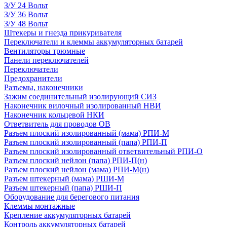
З/У 24 Вольт
З/У 36 Вольт
З/У 48 Вольт
Штекеры и гнезда прикуривателя
Переключатели и клеммы аккумуляторных батарей
Вентиляторы трюмные
Панели переключателей
Переключатели
Предохранители
Разъемы, наконечники
Зажим соединительный изолирующий СИЗ
Наконечник вилочный изолированный НВИ
Наконечник кольцевой НКИ
Ответвитель для проводов ОВ
Разъем плоский изолированный (мама) РПИ-М
Разъем плоский изолированный (папа) РПИ-П
Разъем плоский изолированный ответвительный РПИ-О
Разъем плоский нейлон (папа) РПИ-П(н)
Разъем плоский нейлон (мама) РПИ-М(н)
Разъем штекерный (мама) РШИ-М
Разъем штекерный (папа) РШИ-П
Оборудование для берегового питания
Клеммы монтажные
Крепление аккумуляторных батарей
Контроль аккумуляторных батарей