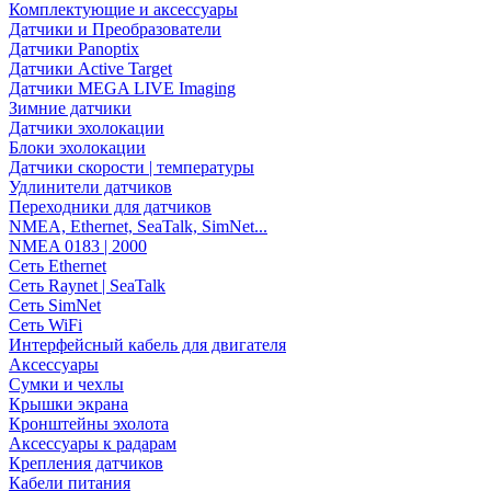
Комплектующие и аксессуары
Датчики и Преобразователи
Датчики Panoptix
Датчики Active Target
Датчики MEGA LIVE Imaging
Зимние датчики
Датчики эхолокации
Блоки эхолокации
Датчики скорости | температуры
Удлинители датчиков
Переходники для датчиков
NMEA, Ethernet, SeaTalk, SimNet...
NMEA 0183 | 2000
Сеть Ethernet
Сеть Raynet | SeaTalk
Сеть SimNet
Сеть WiFi
Интерфейсный кабель для двигателя
Аксессуары
Сумки и чехлы
Крышки экрана
Кронштейны эхолота
Аксессуары к радарам
Крепления датчиков
Кабели питания