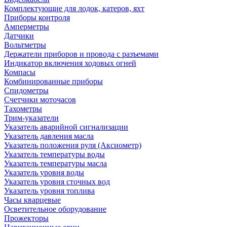
Комплектующие для лодок, катеров, яхт
Приборы контроля
Амперметры
Датчики
Вольтметры
Держатели приборов и провода с разъемами
Индикатор включения ходовых огней
Компасы
Комбинированные приборы
Спидометры
Счетчики моточасов
Тахометры
Трим-указатели
Указатель аварийной сигнализации
Указатель давления масла
Указатель положения руля (Аксиометр)
Указатель температуры воды
Указатель температуры масла
Указатель уровня воды
Указатель уровня сточных вод
Указатель уровня топлива
Часы кварцевые
Осветительное оборудование
Прожекторы