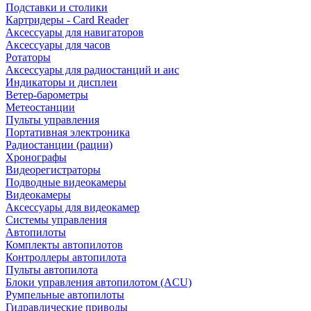
Подставки и столики
Картридеры - Card Reader
Аксессуары для навигаторов
Аксессуары для часов
Ротаторы
Аксессуары для радиостанций и аис
Индикаторы и дисплеи
Ветер-барометры
Метеостанции
Пульты управления
Портативная электроника
Радиостанции (рации)
Хронографы
Видеорегистраторы
Подводные видеокамеры
Видеокамеры
Аксессуары для видеокамер
Системы управления
Автопилоты
Комплекты автопилотов
Контроллеры автопилота
Пульты автопилота
Блоки управления автопилотом (ACU)
Румпельные автопилоты
Гидравлические приводы