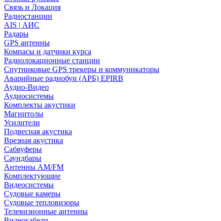
Связь и Локация
Радиостанции
AIS | АИС
Радары
GPS антенны
Компасы и датчики курса
Радиолокационные станции
Спутниковые GPS трекеры и коммуникаторы
Аварийные радиобуи (АРБ) EPIRB
Аудио-Видео
Аудиосистемы
Комплекты акустики
Магнитолы
Усилители
Подвесная акустика
Врезная акустика
Сабвуферы
Саундбары
Антенны AM/FM
Комплектующие
Видеосистемы
Судовые камеры
Cудовые тепловизоры
Телевизионные антенны
Видеокабели