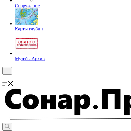
Снаряжение
Карты глубин
Музей - Архив