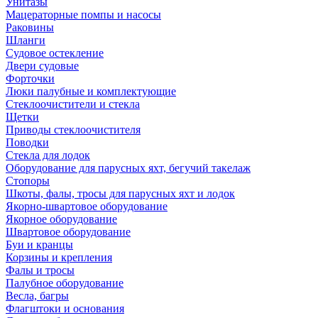
Унитазы
Мацераторные помпы и насосы
Раковины
Шланги
Судовое остекление
Двери судовые
Форточки
Люки палубные и комплектующие
Стеклоочистители и стекла
Щетки
Приводы стеклоочистителя
Поводки
Стекла для лодок
Оборудование для парусных яхт, бегучий такелаж
Стопоры
Шкоты, фалы, тросы для парусных яхт и лодок
Якорно-швартовое оборудование
Якорное оборудование
Швартовое оборудование
Буи и кранцы
Корзины и крепления
Фалы и тросы
Палубное оборудование
Весла, багры
Флагштоки и основания