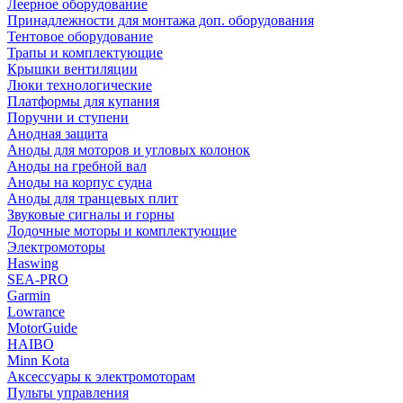
Леерное оборудование
Принадлежности для монтажа доп. оборудования
Тентовое оборудование
Трапы и комплектующие
Крышки вентиляции
Люки технологические
Платформы для купания
Поручни и ступени
Анодная защита
Аноды для моторов и угловых колонок
Аноды на гребной вал
Аноды на корпус судна
Аноды для транцевых плит
Звуковые сигналы и горны
Лодочные моторы и комплектующие
Электромоторы
Haswing
SEA-PRO
Garmin
Lowrance
MotorGuide
HAIBO
Minn Kota
Аксессуары к электромоторам
Пульты управления