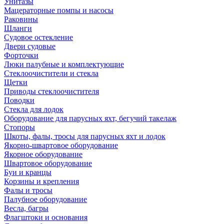
Унитазы
Мацераторные помпы и насосы
Раковины
Шланги
Судовое остекление
Двери судовые
Форточки
Люки палубные и комплектующие
Стеклоочистители и стекла
Щетки
Приводы стеклоочистителя
Поводки
Стекла для лодок
Оборудование для парусных яхт, бегучий такелаж
Стопоры
Шкоты, фалы, тросы для парусных яхт и лодок
Якорно-швартовое оборудование
Якорное оборудование
Швартовое оборудование
Буи и кранцы
Корзины и крепления
Фалы и тросы
Палубное оборудование
Весла, багры
Флагштоки и основания