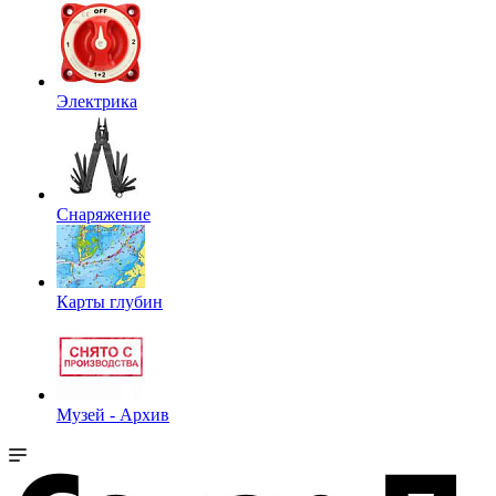
Электрика
Снаряжение
Карты глубин
Музей - Архив