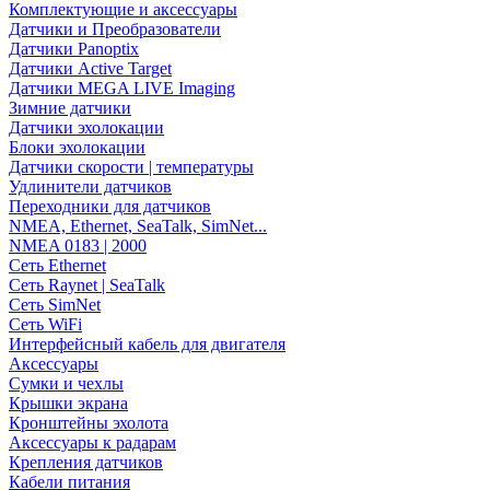
Комплектующие и аксессуары
Датчики и Преобразователи
Датчики Panoptix
Датчики Active Target
Датчики MEGA LIVE Imaging
Зимние датчики
Датчики эхолокации
Блоки эхолокации
Датчики скорости | температуры
Удлинители датчиков
Переходники для датчиков
NMEA, Ethernet, SeaTalk, SimNet...
NMEA 0183 | 2000
Сеть Ethernet
Сеть Raynet | SeaTalk
Сеть SimNet
Сеть WiFi
Интерфейсный кабель для двигателя
Аксессуары
Сумки и чехлы
Крышки экрана
Кронштейны эхолота
Аксессуары к радарам
Крепления датчиков
Кабели питания