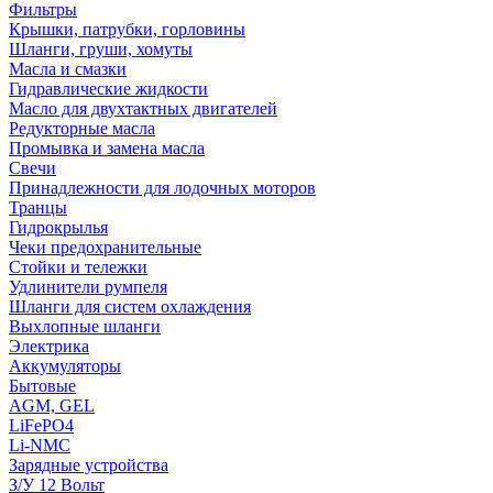
Фильтры
Крышки, патрубки, горловины
Шланги, груши, хомуты
Масла и смазки
Гидравлические жидкости
Масло для двухтактных двигателей
Редукторные масла
Промывка и замена масла
Свечи
Принадлежности для лодочных моторов
Транцы
Гидрокрылья
Чеки предохранительные
Стойки и тележки
Удлинители румпеля
Шланги для систем охлаждения
Выхлопные шланги
Электрика
Аккумуляторы
Бытовые
AGM, GEL
LiFePO4
Li-NMC
Зарядные устройства
З/У 12 Вольт