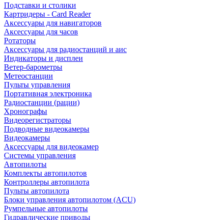
Подставки и столики
Картридеры - Card Reader
Аксессуары для навигаторов
Аксессуары для часов
Ротаторы
Аксессуары для радиостанций и аис
Индикаторы и дисплеи
Ветер-барометры
Метеостанции
Пульты управления
Портативная электроника
Радиостанции (рации)
Хронографы
Видеорегистраторы
Подводные видеокамеры
Видеокамеры
Аксессуары для видеокамер
Системы управления
Автопилоты
Комплекты автопилотов
Контроллеры автопилота
Пульты автопилота
Блоки управления автопилотом (ACU)
Румпельные автопилоты
Гидравлические приводы