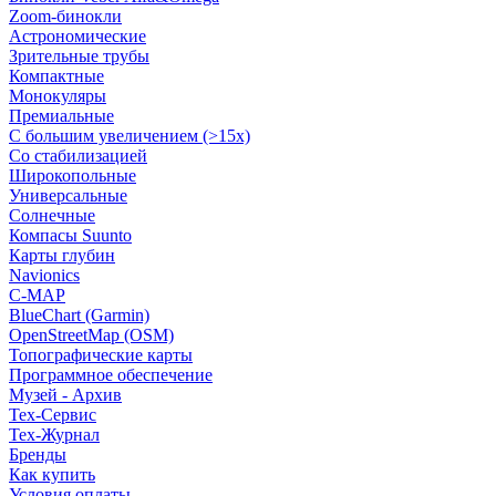
Zoom-бинокли
Астрономические
Зрительные трубы
Компактные
Монокуляры
Премиальные
С большим увеличением (>15x)
Со стабилизацией
Широкопольные
Универсальные
Солнечные
Компасы Suunto
Карты глубин
Navionics
C-MAP
BlueChart (Garmin)
OpenStreetMap (OSM)
Топографические карты
Программное обеспечение
Музей - Архив
Tex-Сервис
Тех-Журнал
Бренды
Как купить
Условия оплаты