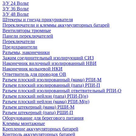
З/У 24 Вольт
З/У 36 Вольт
З/У 48 Вольт
Штекеры и гнезда прикуривателя
Переключатели и клеммы аккумуляторных батарей
Вентиляторы трюмные
Панели переключателей
Переключатели
Предохранители
Разъемы, наконечники
Зажим соединительный изолирующий СИЗ
Наконечник вилочный изолированный НВИ
Наконечник кольцевой НКИ
Ответвитель для проводов ОВ
Разъем плоский изолированный (мама) РПИ-М
Разъем плоский изолированный (папа) РПИ-П
Разъем плоский изолированный ответвительный РПИ-О
Разъем плоский нейлон (папа) РПИ-П(н)
Разъем плоский нейлон (мама) РПИ-М(н)
Разъем штекерный (мама) РШИ-М
Разъем штекерный (папа) РШИ-П
Оборудование для берегового питания
Клеммы монтажные
Крепление аккумуляторных батарей
Контроль аккумуляторных батарей