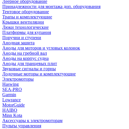
Леерное оборудование
Принадлежности для монтажа доп. оборудования
Тентовое оборудование
Трапы и комплектующие
Крышки вентиляции
Люки технологические
Платформы для купания
Поручни и ступени
Анодная защита
Аноды для моторов и угловых колонок
Аноды на гребной вал
Аноды на корпус судна
Аноды для транцевых плит
Звуковые сигналы и горны
Лодочные моторы и комплектующие
Электромоторы
Haswing
SEA-PRO
Garmin
Lowrance
MotorGuide
HAIBO
Minn Kota
Аксессуары к электромоторам
Пульты управления