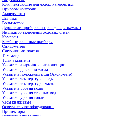
Комплектующие для лодок, катеров, яхт
Приборы контроля
Амперметры
Датчики
Вольтметры
Держатели приборов и провода с разъемами
Индикатор включения ходовых огней
Компасы
Комбинированные приборы
Спидометры
Счетчики моточасов
Тахометры
Трим-указатели
Указатель аварийной сигнализации
Указатель давления масла
Указатель положения руля (Аксиометр)
Указатель температуры воды
Указатель температуры масла
Указатель уровня воды
Указатель уровня сточных вод
Указатель уровня топлива
Часы кварцевые
Осветительное оборудование
Прожекторы