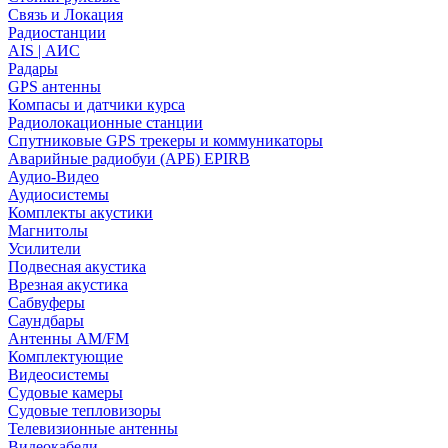
Связь и Локация
Радиостанции
AIS | АИС
Радары
GPS антенны
Компасы и датчики курса
Радиолокационные станции
Спутниковые GPS трекеры и коммуникаторы
Аварийные радиобуи (АРБ) EPIRB
Аудио-Видео
Аудиосистемы
Комплекты акустики
Магнитолы
Усилители
Подвесная акустика
Врезная акустика
Сабвуферы
Саундбары
Антенны AM/FM
Комплектующие
Видеосистемы
Судовые камеры
Cудовые тепловизоры
Телевизионные антенны
Видеокабели