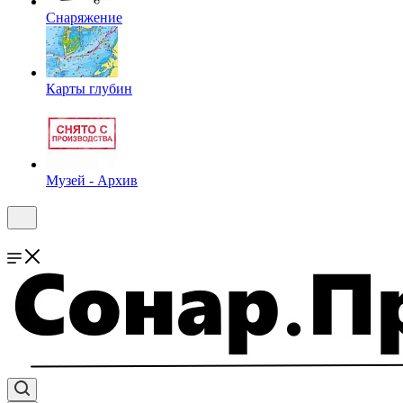
Снаряжение
Карты глубин
Музей - Архив