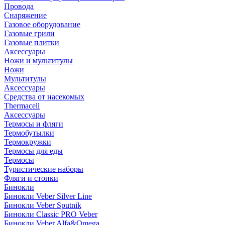
Провода
Снаряжение
Газовое оборудование
Газовые грили
Газовые плитки
Аксессуары
Ножи и мультитулы
Ножи
Мультитулы
Аксессуары
Средства от насекомых
Thermacell
Аксессуары
Термосы и фляги
Термобутылки
Термокружки
Термосы для еды
Термосы
Туристические наборы
Фляги и стопки
Бинокли
Бинокли Veber Silver Line
Бинокли Veber Sputnik
Бинокли Classic PRO Veber
Бинокли Veber Alfa&Omega