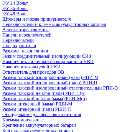
З/У 24 Вольт
З/У 36 Вольт
З/У 48 Вольт
Штекеры и гнезда прикуривателя
Переключатели и клеммы аккумуляторных батарей
Вентиляторы трюмные
Панели переключателей
Переключатели
Предохранители
Разъемы, наконечники
Зажим соединительный изолирующий СИЗ
Наконечник вилочный изолированный НВИ
Наконечник кольцевой НКИ
Ответвитель для проводов ОВ
Разъем плоский изолированный (мама) РПИ-М
Разъем плоский изолированный (папа) РПИ-П
Разъем плоский изолированный ответвительный РПИ-О
Разъем плоский нейлон (папа) РПИ-П(н)
Разъем плоский нейлон (мама) РПИ-М(н)
Разъем штекерный (мама) РШИ-М
Разъем штекерный (папа) РШИ-П
Оборудование для берегового питания
Клеммы монтажные
Крепление аккумуляторных батарей
Контроль аккумуляторных батарей