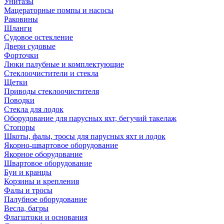
Унитазы
Мацераторные помпы и насосы
Раковины
Шланги
Судовое остекление
Двери судовые
Форточки
Люки палубные и комплектующие
Стеклоочистители и стекла
Щетки
Приводы стеклоочистителя
Поводки
Стекла для лодок
Оборудование для парусных яхт, бегучий такелаж
Стопоры
Шкоты, фалы, тросы для парусных яхт и лодок
Якорно-швартовое оборудование
Якорное оборудование
Швартовое оборудование
Буи и кранцы
Корзины и крепления
Фалы и тросы
Палубное оборудование
Весла, багры
Флагштоки и основания