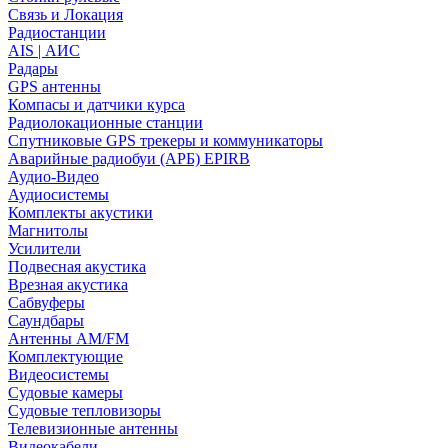
Связь и Локация
Радиостанции
AIS | АИС
Радары
GPS антенны
Компасы и датчики курса
Радиолокационные станции
Спутниковые GPS трекеры и коммуникаторы
Аварийные радиобуи (АРБ) EPIRB
Аудио-Видео
Аудиосистемы
Комплекты акустики
Магнитолы
Усилители
Подвесная акустика
Врезная акустика
Сабвуферы
Саундбары
Антенны AM/FM
Комплектующие
Видеосистемы
Судовые камеры
Cудовые тепловизоры
Телевизионные антенны
Видеокабели