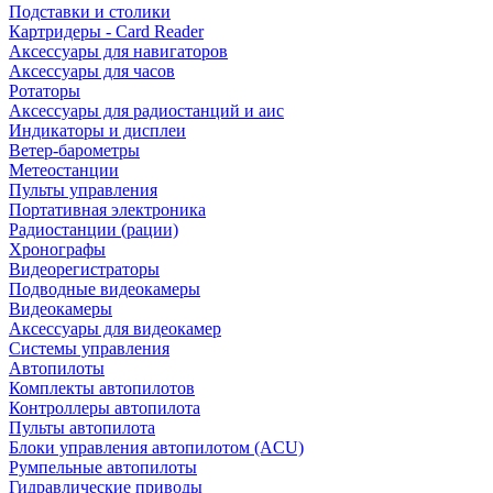
Подставки и столики
Картридеры - Card Reader
Аксессуары для навигаторов
Аксессуары для часов
Ротаторы
Аксессуары для радиостанций и аис
Индикаторы и дисплеи
Ветер-барометры
Метеостанции
Пульты управления
Портативная электроника
Радиостанции (рации)
Хронографы
Видеорегистраторы
Подводные видеокамеры
Видеокамеры
Аксессуары для видеокамер
Системы управления
Автопилоты
Комплекты автопилотов
Контроллеры автопилота
Пульты автопилота
Блоки управления автопилотом (ACU)
Румпельные автопилоты
Гидравлические приводы