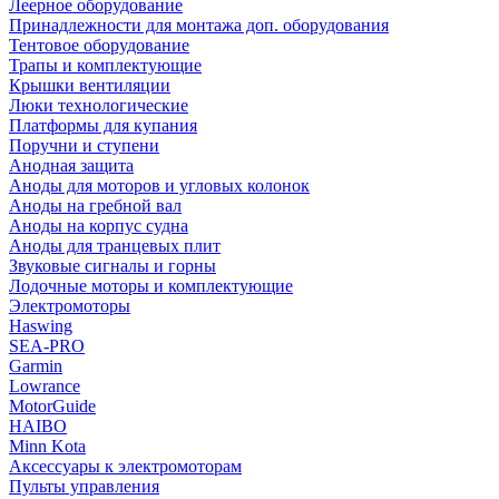
Леерное оборудование
Принадлежности для монтажа доп. оборудования
Тентовое оборудование
Трапы и комплектующие
Крышки вентиляции
Люки технологические
Платформы для купания
Поручни и ступени
Анодная защита
Аноды для моторов и угловых колонок
Аноды на гребной вал
Аноды на корпус судна
Аноды для транцевых плит
Звуковые сигналы и горны
Лодочные моторы и комплектующие
Электромоторы
Haswing
SEA-PRO
Garmin
Lowrance
MotorGuide
HAIBO
Minn Kota
Аксессуары к электромоторам
Пульты управления