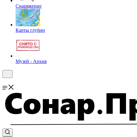
Снаряжение
Карты глубин
Музей - Архив