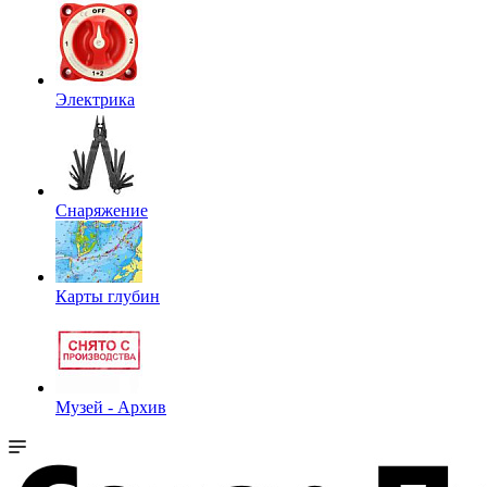
Электрика
Снаряжение
Карты глубин
Музей - Архив