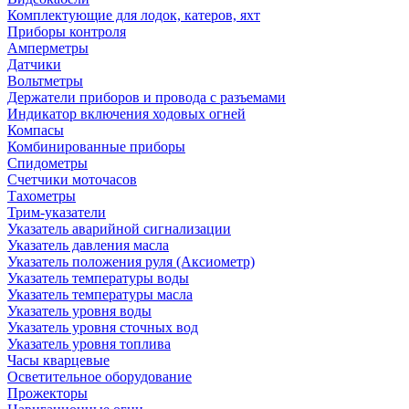
Комплектующие для лодок, катеров, яхт
Приборы контроля
Амперметры
Датчики
Вольтметры
Держатели приборов и провода с разъемами
Индикатор включения ходовых огней
Компасы
Комбинированные приборы
Спидометры
Счетчики моточасов
Тахометры
Трим-указатели
Указатель аварийной сигнализации
Указатель давления масла
Указатель положения руля (Аксиометр)
Указатель температуры воды
Указатель температуры масла
Указатель уровня воды
Указатель уровня сточных вод
Указатель уровня топлива
Часы кварцевые
Осветительное оборудование
Прожекторы