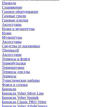
Провода
Снаряжение
Газовое оборудование
Газовые грили
Газовые плитки
Аксессуары
Ножи и мультитулы
Ножи
Мультитулы
Аксессуары
Средства от насекомых
Thermacell
Аксессуары
Термосы и фляги
Термобутылки
Термокружки
Термосы для еды
Термосы
Туристические наборы
Фляги и стопки
Бинокли
Бинокли Veber Silver Line
Бинокли Veber Sputnik
Бинокли Classic PRO Veber
Бинокли Veber Alfa&Omega