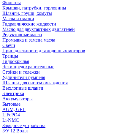
Фильтры
Крышки, патрубки, горловины
Шланги, груши, хомуты
Масла и смазки
Гидравлические жидкости
Масло для двухтактных двигателей
Редукторные масла
Промывка и замена масла
Свечи
Принадлежности для лодочных моторов
Транцы
Гидрокрылья
Чеки предохранительные
Стойки и тележки
Удлинители румпеля
Шланги для систем охлаждения
Выхлопные шланги
Электрика
Аккумуляторы
Бытовые
AGM, GEL
LiFePO4
Li-NMC
Зарядные устройства
З/У 12 Вольт