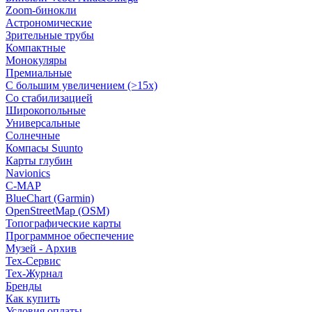
Zoom-бинокли
Астрономические
Зрительные трубы
Компактные
Монокуляры
Премиальные
С большим увеличением (>15x)
Со стабилизацией
Широкопольные
Универсальные
Солнечные
Компасы Suunto
Карты глубин
Navionics
C-MAP
BlueChart (Garmin)
OpenStreetMap (OSM)
Топографические карты
Программное обеспечение
Музей - Архив
Tex-Сервис
Тех-Журнал
Бренды
Как купить
Условия оплаты