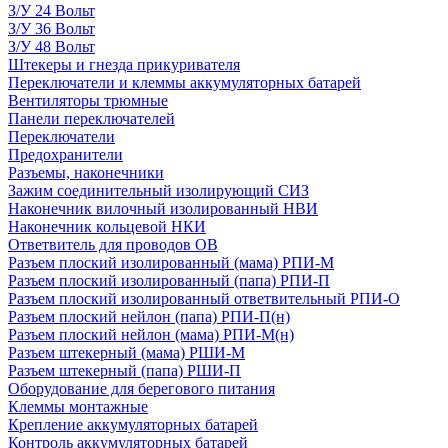
З/У 24 Вольт
З/У 36 Вольт
З/У 48 Вольт
Штекеры и гнезда прикуривателя
Переключатели и клеммы аккумуляторных батарей
Вентиляторы трюмные
Панели переключателей
Переключатели
Предохранители
Разъемы, наконечники
Зажим соединительный изолирующий СИЗ
Наконечник вилочный изолированный НВИ
Наконечник кольцевой НКИ
Ответвитель для проводов ОВ
Разъем плоский изолированный (мама) РПИ-М
Разъем плоский изолированный (папа) РПИ-П
Разъем плоский изолированный ответвительный РПИ-О
Разъем плоский нейлон (папа) РПИ-П(н)
Разъем плоский нейлон (мама) РПИ-М(н)
Разъем штекерный (мама) РШИ-М
Разъем штекерный (папа) РШИ-П
Оборудование для берегового питания
Клеммы монтажные
Крепление аккумуляторных батарей
Контроль аккумуляторных батарей