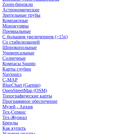
Zoom-бинокли
Астрономические
Зрительные трубы
Компактные
Монокуляры
Премиальные
С большим увеличением (>15x)
Со стабилизацией
Широкопольные
Универсальные
Солнечные
Компасы Suunto
Карты глубин
Navionics
C-MAP
BlueChart (Garmin)
OpenStreetMap (OSM)
Топографические карты
Программное обеспечение
Музей - Архив
Tex-Сервис
Тех-Журнал
Бренды
Как купить
Условия оплаты