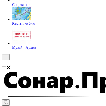
Снаряжение
Карты глубин
Музей - Архив