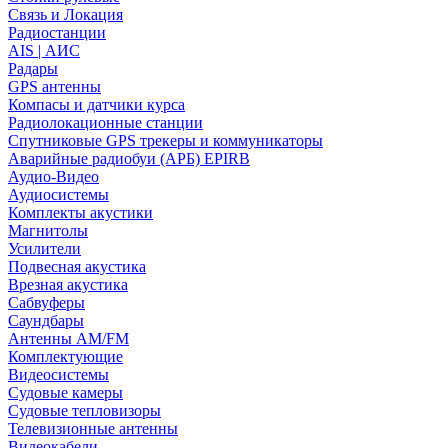
Связь и Локация
Радиостанции
AIS | АИС
Радары
GPS антенны
Компасы и датчики курса
Радиолокационные станции
Спутниковые GPS трекеры и коммуникаторы
Аварийные радиобуи (АРБ) EPIRB
Аудио-Видео
Аудиосистемы
Комплекты акустики
Магнитолы
Усилители
Подвесная акустика
Врезная акустика
Сабвуферы
Саундбары
Антенны AM/FM
Комплектующие
Видеосистемы
Судовые камеры
Cудовые тепловизоры
Телевизионные антенны
Видеокабели