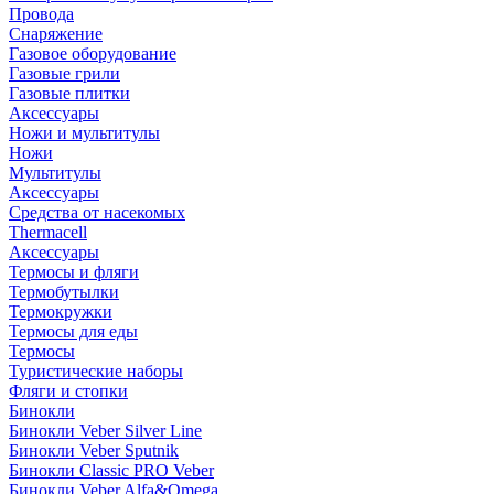
Провода
Снаряжение
Газовое оборудование
Газовые грили
Газовые плитки
Аксессуары
Ножи и мультитулы
Ножи
Мультитулы
Аксессуары
Средства от насекомых
Thermacell
Аксессуары
Термосы и фляги
Термобутылки
Термокружки
Термосы для еды
Термосы
Туристические наборы
Фляги и стопки
Бинокли
Бинокли Veber Silver Line
Бинокли Veber Sputnik
Бинокли Classic PRO Veber
Бинокли Veber Alfa&Omega