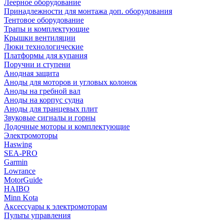
Леерное оборудование
Принадлежности для монтажа доп. оборудования
Тентовое оборудование
Трапы и комплектующие
Крышки вентиляции
Люки технологические
Платформы для купания
Поручни и ступени
Анодная защита
Аноды для моторов и угловых колонок
Аноды на гребной вал
Аноды на корпус судна
Аноды для транцевых плит
Звуковые сигналы и горны
Лодочные моторы и комплектующие
Электромоторы
Haswing
SEA-PRO
Garmin
Lowrance
MotorGuide
HAIBO
Minn Kota
Аксессуары к электромоторам
Пульты управления