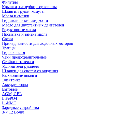
Фильтры
Крышки, патрубки, горловины
Шланги, груши, хомуты
Масла и смазки
Гидравлические жидкости
Масло для двухтактных двигателей
Редукторные масла
Промывка и замена масла
Свечи
Принадлежности для лодочных моторов
Транцы
Гидрокрылья
Чеки предохранительные
Стойки и тележки
Удлинители румпеля
Шланги для систем охлаждения
Выхлопные шланги
Электрика
Аккумуляторы
Бытовые
AGM, GEL
LiFePO4
Li-NMC
Зарядные устройства
З/У 12 Вольт