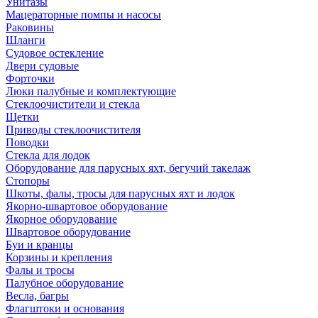
Унитазы
Мацераторные помпы и насосы
Раковины
Шланги
Судовое остекление
Двери судовые
Форточки
Люки палубные и комплектующие
Стеклоочистители и стекла
Щетки
Приводы стеклоочистителя
Поводки
Стекла для лодок
Оборудование для парусных яхт, бегучий такелаж
Стопоры
Шкоты, фалы, тросы для парусных яхт и лодок
Якорно-швартовое оборудование
Якорное оборудование
Швартовое оборудование
Буи и кранцы
Корзины и крепления
Фалы и тросы
Палубное оборудование
Весла, багры
Флагштоки и основания