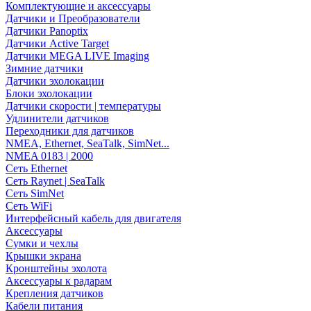
Комплектующие и аксессуары
Датчики и Преобразователи
Датчики Panoptix
Датчики Active Target
Датчики MEGA LIVE Imaging
Зимние датчики
Датчики эхолокации
Блоки эхолокации
Датчики скорости | температуры
Удлинители датчиков
Переходники для датчиков
NMEA, Ethernet, SeaTalk, SimNet...
NMEA 0183 | 2000
Сеть Ethernet
Сеть Raynet | SeaTalk
Сеть SimNet
Сеть WiFi
Интерфейсный кабель для двигателя
Аксессуары
Сумки и чехлы
Крышки экрана
Кронштейны эхолота
Аксессуары к радарам
Крепления датчиков
Кабели питания