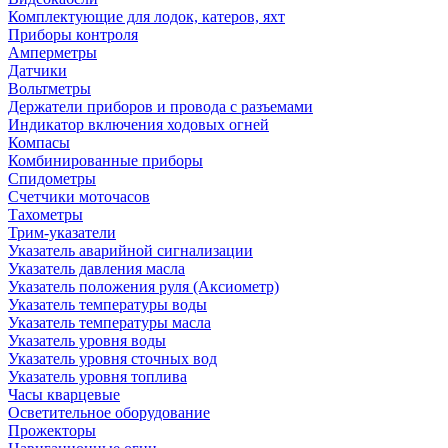
Комплектующие для лодок, катеров, яхт
Приборы контроля
Амперметры
Датчики
Вольтметры
Держатели приборов и провода с разъемами
Индикатор включения ходовых огней
Компасы
Комбинированные приборы
Спидометры
Счетчики моточасов
Тахометры
Трим-указатели
Указатель аварийной сигнализации
Указатель давления масла
Указатель положения руля (Аксиометр)
Указатель температуры воды
Указатель температуры масла
Указатель уровня воды
Указатель уровня сточных вод
Указатель уровня топлива
Часы кварцевые
Осветительное оборудование
Прожекторы