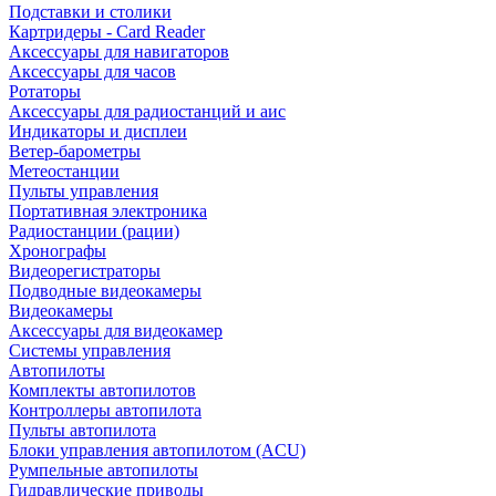
Подставки и столики
Картридеры - Card Reader
Аксессуары для навигаторов
Аксессуары для часов
Ротаторы
Аксессуары для радиостанций и аис
Индикаторы и дисплеи
Ветер-барометры
Метеостанции
Пульты управления
Портативная электроника
Радиостанции (рации)
Хронографы
Видеорегистраторы
Подводные видеокамеры
Видеокамеры
Аксессуары для видеокамер
Системы управления
Автопилоты
Комплекты автопилотов
Контроллеры автопилота
Пульты автопилота
Блоки управления автопилотом (ACU)
Румпельные автопилоты
Гидравлические приводы