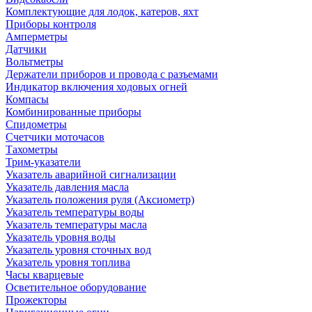
Комплектующие для лодок, катеров, яхт
Приборы контроля
Амперметры
Датчики
Вольтметры
Держатели приборов и провода с разъемами
Индикатор включения ходовых огней
Компасы
Комбинированные приборы
Спидометры
Счетчики моточасов
Тахометры
Трим-указатели
Указатель аварийной сигнализации
Указатель давления масла
Указатель положения руля (Аксиометр)
Указатель температуры воды
Указатель температуры масла
Указатель уровня воды
Указатель уровня сточных вод
Указатель уровня топлива
Часы кварцевые
Осветительное оборудование
Прожекторы