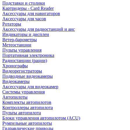
Подставки и столики
Картридеры - Card Reader
Аксессуары для навигаторов
Аксессуары для часов
Ротаторы
Аксессуары для радиостанций и аис
Индикаторы и дисплеи
Ветер-барометры
Метеостанции
Пульты управления
Портативная электроника
Радиостанции (рации)
Хронографы
Видеорегистраторы
Подводные видеокамеры
Видеокамеры
Аксессуары для видеокамер
Системы управления
Автопилоты
Комплекты автопилотов
Контроллеры автопилота
Пульты автопилота
Блоки управления автопилотом (ACU)
Румпельные автопилоты
Гидравлические приводы