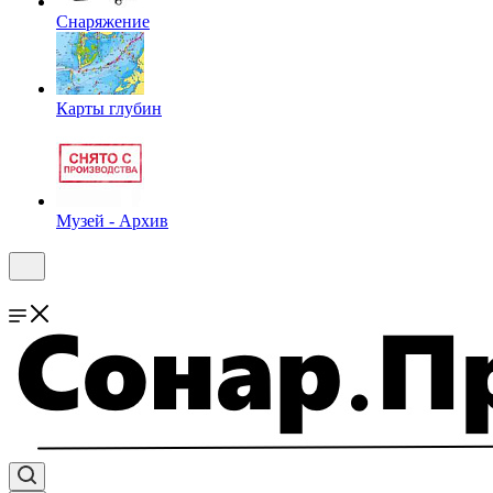
Снаряжение
Карты глубин
Музей - Архив