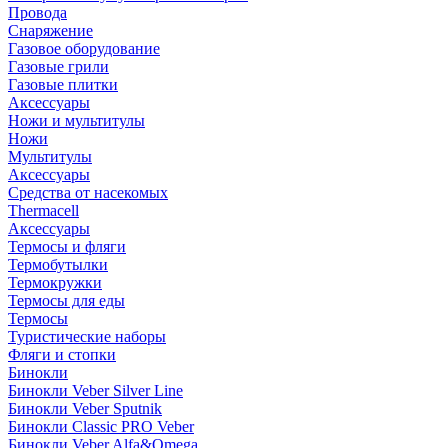
Провода
Снаряжение
Газовое оборудование
Газовые грили
Газовые плитки
Аксессуары
Ножи и мультитулы
Ножи
Мультитулы
Аксессуары
Средства от насекомых
Thermacell
Аксессуары
Термосы и фляги
Термобутылки
Термокружки
Термосы для еды
Термосы
Туристические наборы
Фляги и стопки
Бинокли
Бинокли Veber Silver Line
Бинокли Veber Sputnik
Бинокли Classic PRO Veber
Бинокли Veber Alfa&Omega