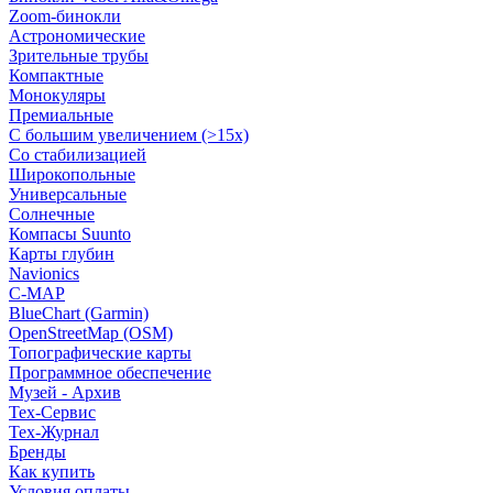
Zoom-бинокли
Астрономические
Зрительные трубы
Компактные
Монокуляры
Премиальные
С большим увеличением (>15x)
Со стабилизацией
Широкопольные
Универсальные
Солнечные
Компасы Suunto
Карты глубин
Navionics
C-MAP
BlueChart (Garmin)
OpenStreetMap (OSM)
Топографические карты
Программное обеспечение
Музей - Архив
Tex-Сервис
Тех-Журнал
Бренды
Как купить
Условия оплаты