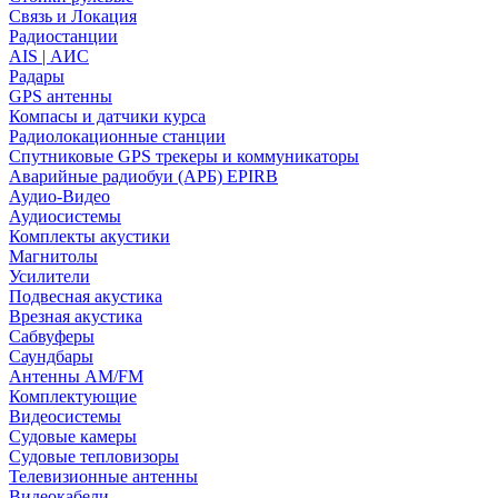
Связь и Локация
Радиостанции
AIS | АИС
Радары
GPS антенны
Компасы и датчики курса
Радиолокационные станции
Спутниковые GPS трекеры и коммуникаторы
Аварийные радиобуи (АРБ) EPIRB
Аудио-Видео
Аудиосистемы
Комплекты акустики
Магнитолы
Усилители
Подвесная акустика
Врезная акустика
Сабвуферы
Саундбары
Антенны AM/FM
Комплектующие
Видеосистемы
Судовые камеры
Cудовые тепловизоры
Телевизионные антенны
Видеокабели