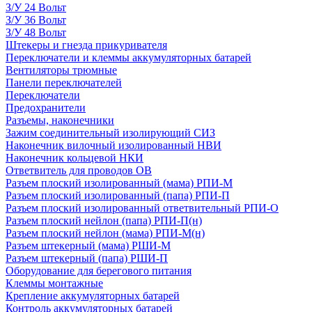
З/У 24 Вольт
З/У 36 Вольт
З/У 48 Вольт
Штекеры и гнезда прикуривателя
Переключатели и клеммы аккумуляторных батарей
Вентиляторы трюмные
Панели переключателей
Переключатели
Предохранители
Разъемы, наконечники
Зажим соединительный изолирующий СИЗ
Наконечник вилочный изолированный НВИ
Наконечник кольцевой НКИ
Ответвитель для проводов ОВ
Разъем плоский изолированный (мама) РПИ-М
Разъем плоский изолированный (папа) РПИ-П
Разъем плоский изолированный ответвительный РПИ-О
Разъем плоский нейлон (папа) РПИ-П(н)
Разъем плоский нейлон (мама) РПИ-М(н)
Разъем штекерный (мама) РШИ-М
Разъем штекерный (папа) РШИ-П
Оборудование для берегового питания
Клеммы монтажные
Крепление аккумуляторных батарей
Контроль аккумуляторных батарей