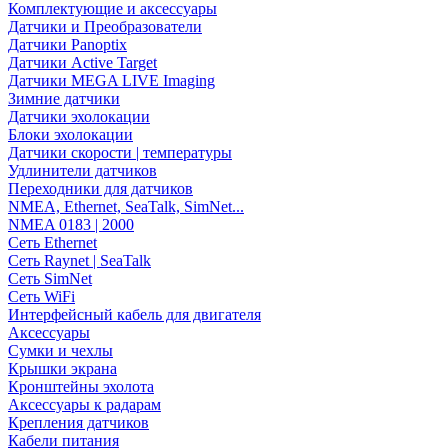
Комплектующие и аксессуары
Датчики и Преобразователи
Датчики Panoptix
Датчики Active Target
Датчики MEGA LIVE Imaging
Зимние датчики
Датчики эхолокации
Блоки эхолокации
Датчики скорости | температуры
Удлинители датчиков
Переходники для датчиков
NMEA, Ethernet, SeaTalk, SimNet...
NMEA 0183 | 2000
Сеть Ethernet
Сеть Raynet | SeaTalk
Сеть SimNet
Сеть WiFi
Интерфейсный кабель для двигателя
Аксессуары
Сумки и чехлы
Крышки экрана
Кронштейны эхолота
Аксессуары к радарам
Крепления датчиков
Кабели питания