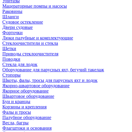
Унитазы
Мацераторные помпы и насосы
Раковины
Шланги
Судовое остекление
Двери судовые
Форточки
Люки палубные и комплектующие
Стеклоочистители и стекла
Щетки
Приводы стеклоочистителя
Поводки
Стекла для лодок
Оборудование для парусных яхт, бегучий такелаж
Стопоры
Шкоты, фалы, тросы для парусных яхт и лодок
Якорно-швартовое оборудование
Якорное оборудование
Швартовое оборудование
Буи и кранцы
Корзины и крепления
Фалы и тросы
Палубное оборудование
Весла, багры
Флагштоки и основания