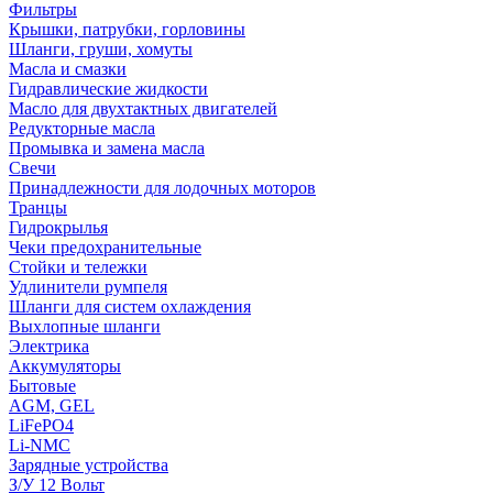
Фильтры
Крышки, патрубки, горловины
Шланги, груши, хомуты
Масла и смазки
Гидравлические жидкости
Масло для двухтактных двигателей
Редукторные масла
Промывка и замена масла
Свечи
Принадлежности для лодочных моторов
Транцы
Гидрокрылья
Чеки предохранительные
Стойки и тележки
Удлинители румпеля
Шланги для систем охлаждения
Выхлопные шланги
Электрика
Аккумуляторы
Бытовые
AGM, GEL
LiFePO4
Li-NMC
Зарядные устройства
З/У 12 Вольт