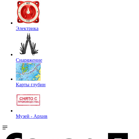
Электрика
Снаряжение
Карты глубин
Музей - Архив