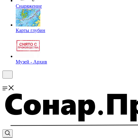
Снаряжение
Карты глубин
Музей - Архив