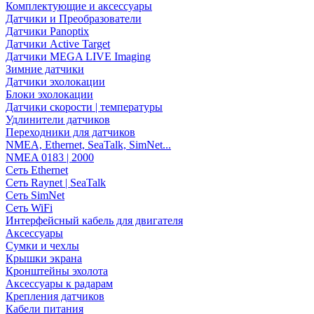
Комплектующие и аксессуары
Датчики и Преобразователи
Датчики Panoptix
Датчики Active Target
Датчики MEGA LIVE Imaging
Зимние датчики
Датчики эхолокации
Блоки эхолокации
Датчики скорости | температуры
Удлинители датчиков
Переходники для датчиков
NMEA, Ethernet, SeaTalk, SimNet...
NMEA 0183 | 2000
Сеть Ethernet
Сеть Raynet | SeaTalk
Сеть SimNet
Сеть WiFi
Интерфейсный кабель для двигателя
Аксессуары
Сумки и чехлы
Крышки экрана
Кронштейны эхолота
Аксессуары к радарам
Крепления датчиков
Кабели питания