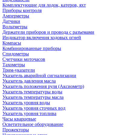
Комплектующие для лодок, катеров, яхт
Приборы контроля
Амперметры
Датчики
Вольтметры
Держатели приборов и провода с разъемами
Индикатор включения ходовых огней
Компасы
Комбинированные приборы
Спидометры
Счетчики моточасов
Тахометры
Трим-указатели
Указатель аварийной сигнализации
Указатель давления масла
Указатель положения руля (Аксиометр)
Указатель температуры воды
Указатель температуры масла
Указатель уровня воды
Указатель уровня сточных вод
Указатель уровня топлива
Часы кварцевые
Осветительное оборудование
Прожекторы