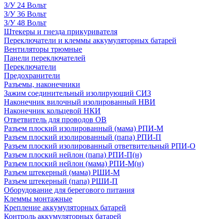
З/У 24 Вольт
З/У 36 Вольт
З/У 48 Вольт
Штекеры и гнезда прикуривателя
Переключатели и клеммы аккумуляторных батарей
Вентиляторы трюмные
Панели переключателей
Переключатели
Предохранители
Разъемы, наконечники
Зажим соединительный изолирующий СИЗ
Наконечник вилочный изолированный НВИ
Наконечник кольцевой НКИ
Ответвитель для проводов ОВ
Разъем плоский изолированный (мама) РПИ-М
Разъем плоский изолированный (папа) РПИ-П
Разъем плоский изолированный ответвительный РПИ-О
Разъем плоский нейлон (папа) РПИ-П(н)
Разъем плоский нейлон (мама) РПИ-М(н)
Разъем штекерный (мама) РШИ-М
Разъем штекерный (папа) РШИ-П
Оборудование для берегового питания
Клеммы монтажные
Крепление аккумуляторных батарей
Контроль аккумуляторных батарей