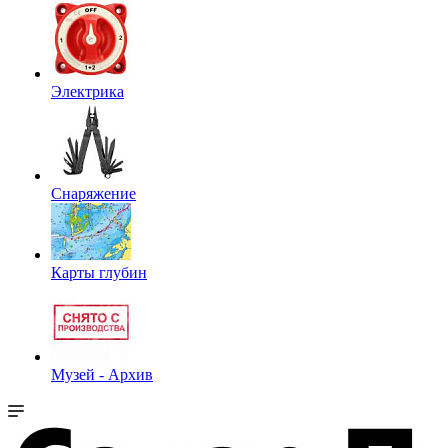
Электрика
Снаряжение
Карты глубин
Музей - Архив