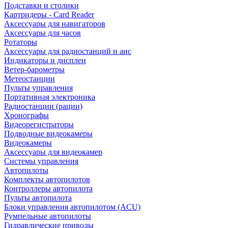
Подставки и столики
Картридеры - Card Reader
Аксессуары для навигаторов
Аксессуары для часов
Ротаторы
Аксессуары для радиостанций и аис
Индикаторы и дисплеи
Ветер-барометры
Метеостанции
Пульты управления
Портативная электроника
Радиостанции (рации)
Хронографы
Видеорегистраторы
Подводные видеокамеры
Видеокамеры
Аксессуары для видеокамер
Системы управления
Автопилоты
Комплекты автопилотов
Контроллеры автопилота
Пульты автопилота
Блоки управления автопилотом (ACU)
Румпельные автопилоты
Гидравлические приводы