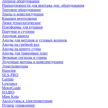
Леерное оборудование
Принадлежности для монтажа доп. оборудования
Тентовое оборудование
Трапы и комплектующие
Крышки вентиляции
Люки технологические
Платформы для купания
Поручни и ступени
Анодная защита
Аноды для моторов и угловых колонок
Аноды на гребной вал
Аноды на корпус судна
Аноды для транцевых плит
Звуковые сигналы и горны
Лодочные моторы и комплектующие
Электромоторы
Haswing
SEA-PRO
Garmin
Lowrance
MotorGuide
HAIBO
Minn Kota
Аксессуары к электромоторам
Пульты управления