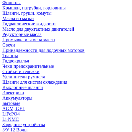
Фильтры
Крышки, патрубки, горловины
Шланги, груши, хомуты
Масла и смазки
Гидравлические жидкости
Масло для двухтактных двигателей
Редукторные масла
Промывка и замена масла
Свечи
Принадлежности для лодочных моторов
Транцы
Гидрокрылья
Чеки предохранительные
Стойки и тележки
Удлинители румпеля
Шланги для систем охлаждения
Выхлопные шланги
Электрика
Аккумуляторы
Бытовые
AGM, GEL
LiFePO4
Li-NMC
Зарядные устройства
З/У 12 Вольт