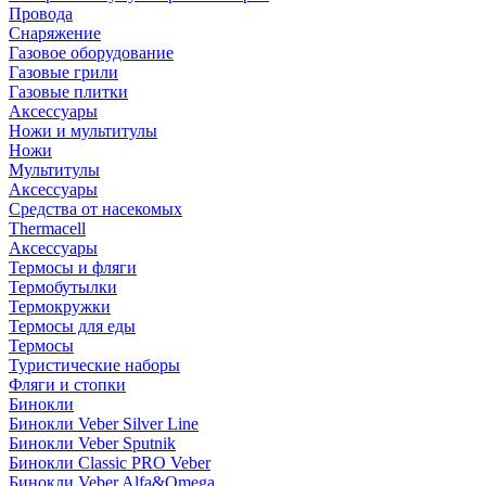
Провода
Снаряжение
Газовое оборудование
Газовые грили
Газовые плитки
Аксессуары
Ножи и мультитулы
Ножи
Мультитулы
Аксессуары
Средства от насекомых
Thermacell
Аксессуары
Термосы и фляги
Термобутылки
Термокружки
Термосы для еды
Термосы
Туристические наборы
Фляги и стопки
Бинокли
Бинокли Veber Silver Line
Бинокли Veber Sputnik
Бинокли Classic PRO Veber
Бинокли Veber Alfa&Omega