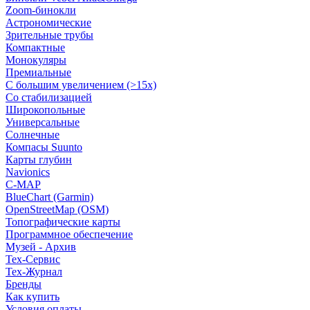
Zoom-бинокли
Астрономические
Зрительные трубы
Компактные
Монокуляры
Премиальные
С большим увеличением (>15x)
Со стабилизацией
Широкопольные
Универсальные
Солнечные
Компасы Suunto
Карты глубин
Navionics
C-MAP
BlueChart (Garmin)
OpenStreetMap (OSM)
Топографические карты
Программное обеспечение
Музей - Архив
Tex-Сервис
Тех-Журнал
Бренды
Как купить
Условия оплаты