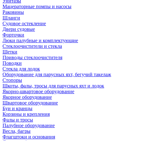
Унитазы
Мацераторные помпы и насосы
Раковины
Шланги
Судовое остекление
Двери судовые
Форточки
Люки палубные и комплектующие
Стеклоочистители и стекла
Щетки
Приводы стеклоочистителя
Поводки
Стекла для лодок
Оборудование для парусных яхт, бегучий такелаж
Стопоры
Шкоты, фалы, тросы для парусных яхт и лодок
Якорно-швартовое оборудование
Якорное оборудование
Швартовое оборудование
Буи и кранцы
Корзины и крепления
Фалы и тросы
Палубное оборудование
Весла, багры
Флагштоки и основания