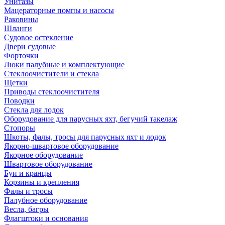
Унитазы
Мацераторные помпы и насосы
Раковины
Шланги
Судовое остекление
Двери судовые
Форточки
Люки палубные и комплектующие
Стеклоочистители и стекла
Щетки
Приводы стеклоочистителя
Поводки
Стекла для лодок
Оборудование для парусных яхт, бегучий такелаж
Стопоры
Шкоты, фалы, тросы для парусных яхт и лодок
Якорно-швартовое оборудование
Якорное оборудование
Швартовое оборудование
Буи и кранцы
Корзины и крепления
Фалы и тросы
Палубное оборудование
Весла, багры
Флагштоки и основания