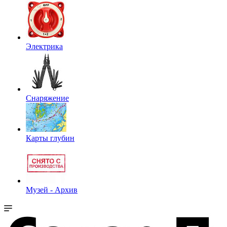
Электрика
Снаряжение
Карты глубин
Музей - Архив