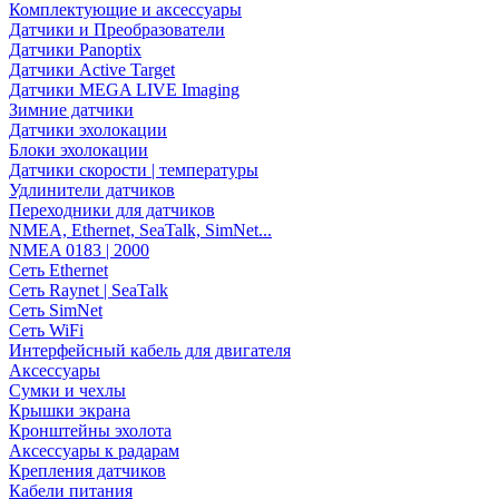
Комплектующие и аксессуары
Датчики и Преобразователи
Датчики Panoptix
Датчики Active Target
Датчики MEGA LIVE Imaging
Зимние датчики
Датчики эхолокации
Блоки эхолокации
Датчики скорости | температуры
Удлинители датчиков
Переходники для датчиков
NMEA, Ethernet, SeaTalk, SimNet...
NMEA 0183 | 2000
Сеть Ethernet
Сеть Raynet | SeaTalk
Сеть SimNet
Сеть WiFi
Интерфейсный кабель для двигателя
Аксессуары
Сумки и чехлы
Крышки экрана
Кронштейны эхолота
Аксессуары к радарам
Крепления датчиков
Кабели питания