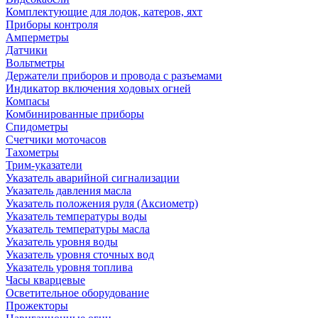
Комплектующие для лодок, катеров, яхт
Приборы контроля
Амперметры
Датчики
Вольтметры
Держатели приборов и провода с разъемами
Индикатор включения ходовых огней
Компасы
Комбинированные приборы
Спидометры
Счетчики моточасов
Тахометры
Трим-указатели
Указатель аварийной сигнализации
Указатель давления масла
Указатель положения руля (Аксиометр)
Указатель температуры воды
Указатель температуры масла
Указатель уровня воды
Указатель уровня сточных вод
Указатель уровня топлива
Часы кварцевые
Осветительное оборудование
Прожекторы