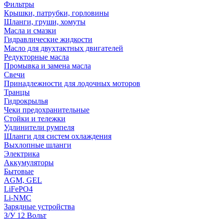
Фильтры
Крышки, патрубки, горловины
Шланги, груши, хомуты
Масла и смазки
Гидравлические жидкости
Масло для двухтактных двигателей
Редукторные масла
Промывка и замена масла
Свечи
Принадлежности для лодочных моторов
Транцы
Гидрокрылья
Чеки предохранительные
Стойки и тележки
Удлинители румпеля
Шланги для систем охлаждения
Выхлопные шланги
Электрика
Аккумуляторы
Бытовые
AGM, GEL
LiFePO4
Li-NMC
Зарядные устройства
З/У 12 Вольт