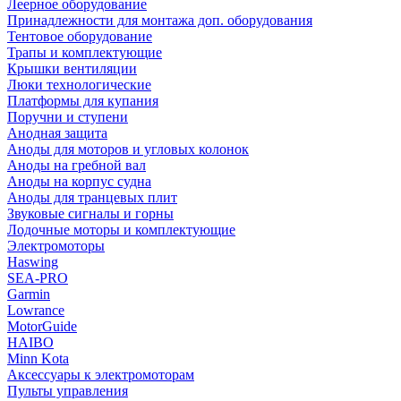
Леерное оборудование
Принадлежности для монтажа доп. оборудования
Тентовое оборудование
Трапы и комплектующие
Крышки вентиляции
Люки технологические
Платформы для купания
Поручни и ступени
Анодная защита
Аноды для моторов и угловых колонок
Аноды на гребной вал
Аноды на корпус судна
Аноды для транцевых плит
Звуковые сигналы и горны
Лодочные моторы и комплектующие
Электромоторы
Haswing
SEA-PRO
Garmin
Lowrance
MotorGuide
HAIBO
Minn Kota
Аксессуары к электромоторам
Пульты управления