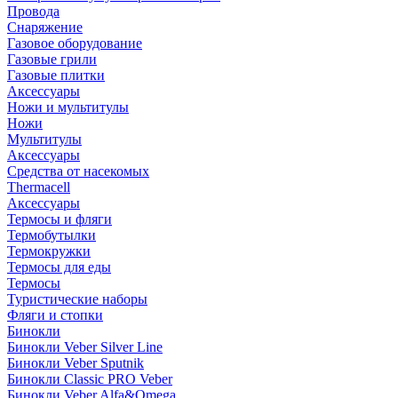
Провода
Снаряжение
Газовое оборудование
Газовые грили
Газовые плитки
Аксессуары
Ножи и мультитулы
Ножи
Мультитулы
Аксессуары
Средства от насекомых
Thermacell
Аксессуары
Термосы и фляги
Термобутылки
Термокружки
Термосы для еды
Термосы
Туристические наборы
Фляги и стопки
Бинокли
Бинокли Veber Silver Line
Бинокли Veber Sputnik
Бинокли Classic PRO Veber
Бинокли Veber Alfa&Omega