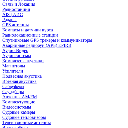
Связь и Локация
Радиостанции
AIS | АИС
Радары
GPS антенны
Компасы и датчики курса
Радиолокационные станции
Спутниковые GPS трекеры и коммуникаторы
Аварийные радиобуи (АРБ) EPIRB
Аудио-Видео
Аудиосистемы
Комплекты акустики
Магнитолы
Усилители
Подвесная акустика
Врезная акустика
Сабвуферы
Саундбары
Антенны AM/FM
Комплектующие
Видеосистемы
Судовые камеры
Cудовые тепловизоры
Телевизионные антенны
Видеокабели