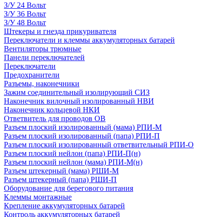
З/У 24 Вольт
З/У 36 Вольт
З/У 48 Вольт
Штекеры и гнезда прикуривателя
Переключатели и клеммы аккумуляторных батарей
Вентиляторы трюмные
Панели переключателей
Переключатели
Предохранители
Разъемы, наконечники
Зажим соединительный изолирующий СИЗ
Наконечник вилочный изолированный НВИ
Наконечник кольцевой НКИ
Ответвитель для проводов ОВ
Разъем плоский изолированный (мама) РПИ-М
Разъем плоский изолированный (папа) РПИ-П
Разъем плоский изолированный ответвительный РПИ-О
Разъем плоский нейлон (папа) РПИ-П(н)
Разъем плоский нейлон (мама) РПИ-М(н)
Разъем штекерный (мама) РШИ-М
Разъем штекерный (папа) РШИ-П
Оборудование для берегового питания
Клеммы монтажные
Крепление аккумуляторных батарей
Контроль аккумуляторных батарей