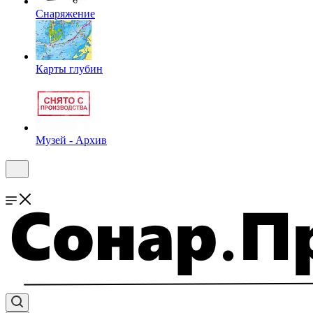
Снаряжение
Карты глубин
Музей - Архив