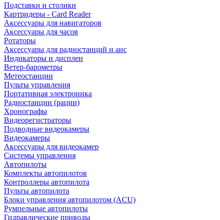
Подставки и столики
Картридеры - Card Reader
Аксессуары для навигаторов
Аксессуары для часов
Ротаторы
Аксессуары для радиостанций и аис
Индикаторы и дисплеи
Ветер-барометры
Метеостанции
Пульты управления
Портативная электроника
Радиостанции (рации)
Хронографы
Видеорегистраторы
Подводные видеокамеры
Видеокамеры
Аксессуары для видеокамер
Системы управления
Автопилоты
Комплекты автопилотов
Контроллеры автопилота
Пульты автопилота
Блоки управления автопилотом (ACU)
Румпельные автопилоты
Гидравлические приводы