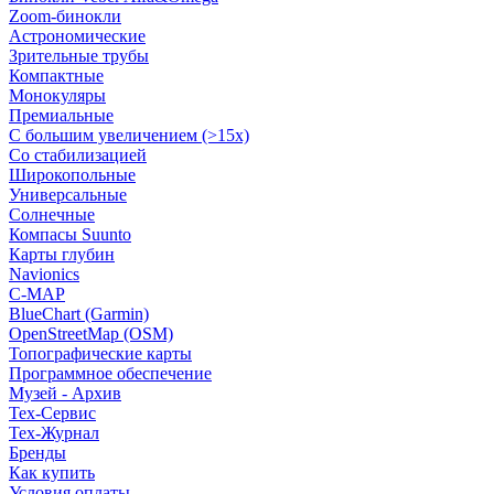
Zoom-бинокли
Астрономические
Зрительные трубы
Компактные
Монокуляры
Премиальные
С большим увеличением (>15x)
Со стабилизацией
Широкопольные
Универсальные
Солнечные
Компасы Suunto
Карты глубин
Navionics
C-MAP
BlueChart (Garmin)
OpenStreetMap (OSM)
Топографические карты
Программное обеспечение
Музей - Архив
Tex-Сервис
Тех-Журнал
Бренды
Как купить
Условия оплаты