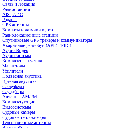
Связь и Локация
Радиостанции
AIS | АИС
Радары
GPS антенны
Компасы и датчики курса
Радиолокационные станции
Спутниковые GPS трекеры и коммуникаторы
Аварийные радиобуи (АРБ) EPIRB
Аудио-Видео
Аудиосистемы
Комплекты акустики
Магнитолы
Усилители
Подвесная акустика
Врезная акустика
Сабвуферы
Саундбары
Антенны AM/FM
Комплектующие
Видеосистемы
Судовые камеры
Cудовые тепловизоры
Телевизионные антенны
Видеокабели