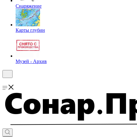
Снаряжение
Карты глубин
Музей - Архив