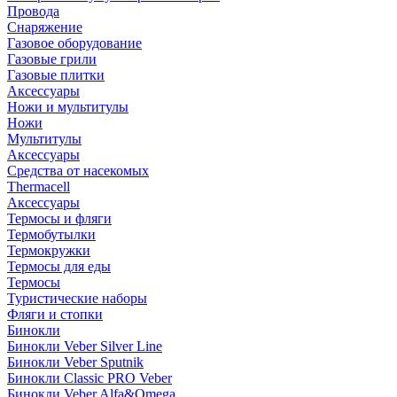
Провода
Снаряжение
Газовое оборудование
Газовые грили
Газовые плитки
Аксессуары
Ножи и мультитулы
Ножи
Мультитулы
Аксессуары
Средства от насекомых
Thermacell
Аксессуары
Термосы и фляги
Термобутылки
Термокружки
Термосы для еды
Термосы
Туристические наборы
Фляги и стопки
Бинокли
Бинокли Veber Silver Line
Бинокли Veber Sputnik
Бинокли Classic PRO Veber
Бинокли Veber Alfa&Omega