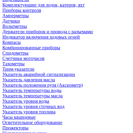
Комплектующие для лодок, катеров, яхт
Приборы контроля
Амперметры
Датчики
Вольтметры
Держатели приборов и провода с разъемами
Индикатор включения ходовых огней
Компасы
Комбинированные приборы
Спидометры
Счетчики моточасов
Тахометры
Трим-указатели
Указатель аварийной сигнализации
Указатель давления масла
Указатель положения руля (Аксиометр)
Указатель температуры воды
Указатель температуры масла
Указатель уровня воды
Указатель уровня сточных вод
Указатель уровня топлива
Часы кварцевые
Осветительное оборудование
Прожекторы