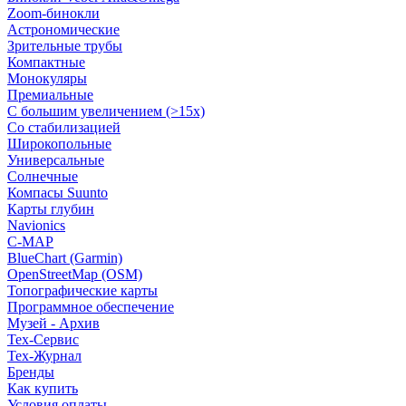
Zoom-бинокли
Астрономические
Зрительные трубы
Компактные
Монокуляры
Премиальные
С большим увеличением (>15x)
Со стабилизацией
Широкопольные
Универсальные
Солнечные
Компасы Suunto
Карты глубин
Navionics
C-MAP
BlueChart (Garmin)
OpenStreetMap (OSM)
Топографические карты
Программное обеспечение
Музей - Архив
Tex-Сервис
Тех-Журнал
Бренды
Как купить
Условия оплаты