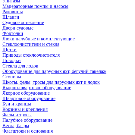
Унитазы
Мацераторные помпы и насосы
Раковины
Шланги
Судовое остекление
Двери судовые
Форточки
Люки палубные и комплектующие
Стеклоочистители и стекла
Щетки
Приводы стеклоочистителя
Поводки
Стекла для лодок
Оборудование для парусных яхт, бегучий такелаж
Стопоры
Шкоты, фалы, тросы для парусных яхт и лодок
Якорно-швартовое оборудование
Якорное оборудование
Швартовое оборудование
Буи и кранцы
Корзины и крепления
Фалы и тросы
Палубное оборудование
Весла, багры
Флагштоки и основания