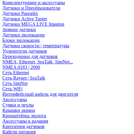
Комплектующие и аксессуары
Датчики и Преобразователи
Датчики Panoptix
Датчики Active Target
Датчики MEGA LIVE Imaging
Зимние датчики
Датчики эхолокации
Блоки эхолокации
Датчики скорости | температуры
Удлинители датчиков
Переходники для датчиков
NMEA, Ethernet, SeaTalk, SimNet...
NMEA 0183 | 2000
Сеть Ethernet
Сеть Raynet | SeaTalk
Сеть SimNet
Сеть WiFi
Интерфейсный кабель для двигателя
Аксессуары
Сумки и чехлы
Крышки экрана
Кронштейны эхолота
Аксессуары к радарам
Крепления датчиков
Кабели питания