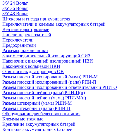
З/У 24 Вольт
З/У 36 Вольт
З/У 48 Вольт
Штекеры и гнезда прикуривателя
Переключатели и клеммы аккумуляторных батарей
Вентиляторы трюмные
Панели переключателей
Переключатели
Предохранители
Разъемы, наконечники
Зажим соединительный изолирующий СИЗ
Наконечник вилочный изолированный НВИ
Наконечник кольцевой НКИ
Ответвитель для проводов ОВ
Разъем плоский изолированный (мама) РПИ-М
Разъем плоский изолированный (папа) РПИ-П
Разъем плоский изолированный ответвительный РПИ-О
Разъем плоский нейлон (папа) РПИ-П(н)
Разъем плоский нейлон (мама) РПИ-М(н)
Разъем штекерный (мама) РШИ-М
Разъем штекерный (папа) РШИ-П
Оборудование для берегового питания
Клеммы монтажные
Крепление аккумуляторных батарей
Контроль аккумуляторных батарей