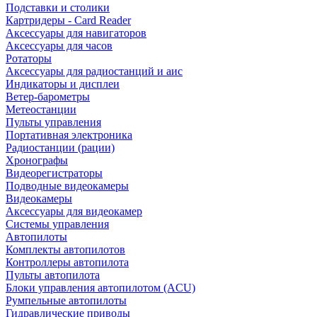
Подставки и столики
Картридеры - Card Reader
Аксессуары для навигаторов
Аксессуары для часов
Ротаторы
Аксессуары для радиостанций и аис
Индикаторы и дисплеи
Ветер-барометры
Метеостанции
Пульты управления
Портативная электроника
Радиостанции (рации)
Хронографы
Видеорегистраторы
Подводные видеокамеры
Видеокамеры
Аксессуары для видеокамер
Системы управления
Автопилоты
Комплекты автопилотов
Контроллеры автопилота
Пульты автопилота
Блоки управления автопилотом (ACU)
Румпельные автопилоты
Гидравлические приводы