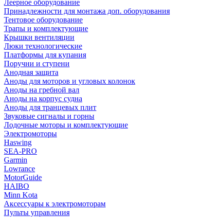
Леерное оборудование
Принадлежности для монтажа доп. оборудования
Тентовое оборудование
Трапы и комплектующие
Крышки вентиляции
Люки технологические
Платформы для купания
Поручни и ступени
Анодная защита
Аноды для моторов и угловых колонок
Аноды на гребной вал
Аноды на корпус судна
Аноды для транцевых плит
Звуковые сигналы и горны
Лодочные моторы и комплектующие
Электромоторы
Haswing
SEA-PRO
Garmin
Lowrance
MotorGuide
HAIBO
Minn Kota
Аксессуары к электромоторам
Пульты управления