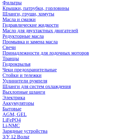
Фильтры
Крышки, патрубки, горловины
Шланги, груши, хомуты
Масла и смазки
Гидравлические жидкости
Масло для двухтактных двигателей
Редукторные масла
Промывка и замена масла
Свечи
Принадлежности для лодочных моторов
Транцы
Гидрокрылья
Чеки предохранительные
Стойки и тележки
Удлинители румпеля
Шланги для систем охлаждения
Выхлопные шланги
Электрика
Аккумуляторы
Бытовые
AGM, GEL
LiFePO4
Li-NMC
Зарядные устройства
З/У 12 Вольт