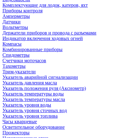
Комплектующие для лодок, катеров, яхт
Приборы контроля
Амперметры
Датчики
Вольтметры
Держатели приборов и провода с разъемами
Индикатор включения ходовых огней
Компасы
Комбинированные приборы
Спидометры
Счетчики моточасов
Тахометры
Трим-указатели
Указатель аварийной сигнализации
Указатель давления масла
Указатель положения руля (Аксиометр)
Указатель температуры воды
Указатель температуры масла
Указатель уровня воды
Указатель уровня сточных вод
Указатель уровня топлива
Часы кварцевые
Осветительное оборудование
Прожекторы