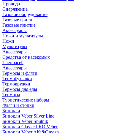
Провода
Снаряжение
Газовое оборудование
Газовые грили
Газовые плитки
Аксессуары
Ножи и мультитулы
Ножи
Мультитулы
Аксессуары
Средства от насекомых
Thermacell
Аксессуары
Термосы и фляги
Термобутылки
Термокружки
Термосы для еды
Термосы
Туристические наборы
Фляги и стопки
Бинокли
Бинокли Veber Silver Line
Бинокли Veber Sputnik
Бинокли Classic PRO Veber
Бинокли Veber Alfa&Omega