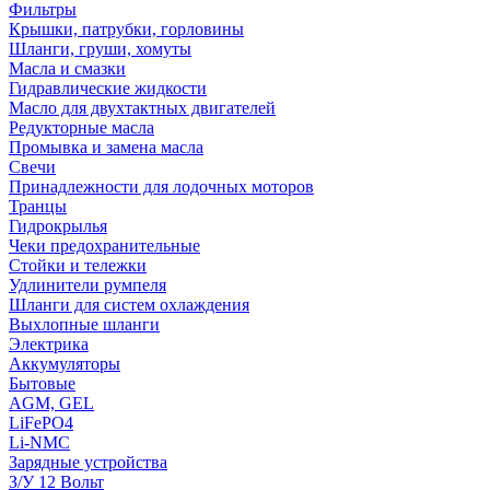
Фильтры
Крышки, патрубки, горловины
Шланги, груши, хомуты
Масла и смазки
Гидравлические жидкости
Масло для двухтактных двигателей
Редукторные масла
Промывка и замена масла
Свечи
Принадлежности для лодочных моторов
Транцы
Гидрокрылья
Чеки предохранительные
Стойки и тележки
Удлинители румпеля
Шланги для систем охлаждения
Выхлопные шланги
Электрика
Аккумуляторы
Бытовые
AGM, GEL
LiFePO4
Li-NMC
Зарядные устройства
З/У 12 Вольт