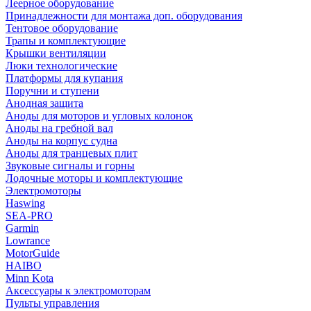
Леерное оборудование
Принадлежности для монтажа доп. оборудования
Тентовое оборудование
Трапы и комплектующие
Крышки вентиляции
Люки технологические
Платформы для купания
Поручни и ступени
Анодная защита
Аноды для моторов и угловых колонок
Аноды на гребной вал
Аноды на корпус судна
Аноды для транцевых плит
Звуковые сигналы и горны
Лодочные моторы и комплектующие
Электромоторы
Haswing
SEA-PRO
Garmin
Lowrance
MotorGuide
HAIBO
Minn Kota
Аксессуары к электромоторам
Пульты управления