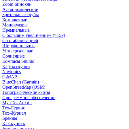
Zoom-бинокли
Астрономические
Зрительные трубы
Компактные
Монокуляры
Премиальные
С большим увеличением (>15x)
Со стабилизацией
Широкопольные
Универсальные
Солнечные
Компасы Suunto
Карты глубин
Navionics
C-MAP
BlueChart (Garmin)
OpenStreetMap (OSM)
Топографические карты
Программное обеспечение
Музей - Архив
Tex-Сервис
Тех-Журнал
Бренды
Как купить
Условия оплаты