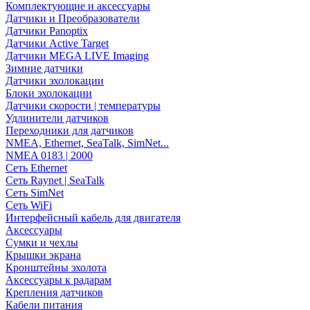
Комплектующие и аксессуары
Датчики и Преобразователи
Датчики Panoptix
Датчики Active Target
Датчики MEGA LIVE Imaging
Зимние датчики
Датчики эхолокации
Блоки эхолокации
Датчики скорости | температуры
Удлинители датчиков
Переходники для датчиков
NMEA, Ethernet, SeaTalk, SimNet...
NMEA 0183 | 2000
Сеть Ethernet
Сеть Raynet | SeaTalk
Сеть SimNet
Сеть WiFi
Интерфейсный кабель для двигателя
Аксессуары
Сумки и чехлы
Крышки экрана
Кронштейны эхолота
Аксессуары к радарам
Крепления датчиков
Кабели питания