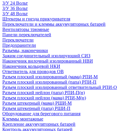
З/У 24 Вольт
З/У 36 Вольт
З/У 48 Вольт
Штекеры и гнезда прикуривателя
Переключатели и клеммы аккумуляторных батарей
Вентиляторы трюмные
Панели переключателей
Переключатели
Предохранители
Разъемы, наконечники
Зажим соединительный изолирующий СИЗ
Наконечник вилочный изолированный НВИ
Наконечник кольцевой НКИ
Ответвитель для проводов ОВ
Разъем плоский изолированный (мама) РПИ-М
Разъем плоский изолированный (папа) РПИ-П
Разъем плоский изолированный ответвительный РПИ-О
Разъем плоский нейлон (папа) РПИ-П(н)
Разъем плоский нейлон (мама) РПИ-М(н)
Разъем штекерный (мама) РШИ-М
Разъем штекерный (папа) РШИ-П
Оборудование для берегового питания
Клеммы монтажные
Крепление аккумуляторных батарей
Контроль аккумуляторных батарей