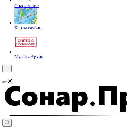
Снаряжение
Карты глубин
Музей - Архив