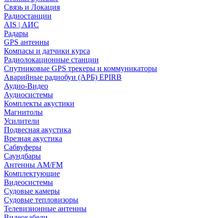
Связь и Локация
Радиостанции
AIS | АИС
Радары
GPS антенны
Компасы и датчики курса
Радиолокационные станции
Спутниковые GPS трекеры и коммуникаторы
Аварийные радиобуи (АРБ) EPIRB
Аудио-Видео
Аудиосистемы
Комплекты акустики
Магнитолы
Усилители
Подвесная акустика
Врезная акустика
Сабвуферы
Саундбары
Антенны AM/FM
Комплектующие
Видеосистемы
Судовые камеры
Cудовые тепловизоры
Телевизионные антенны
Видеокабели