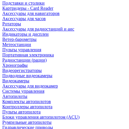
Подставки и столики
Картридеры - Card Reader
Аксессуары для навигаторов
Аксессуары для часов
Ротаторы
Аксессуары для радиостанций и аис
Индикаторы и дисплеи
Ветер-барометры
Метеостанции
Пульты управления
Портативная электроника
Радиостанции (рации)
Хронографы
Видеорегистраторы
Подводные видеокамеры
Видеокамеры
Аксессуары для видеокамер
Системы управления
Автопилоты
Комплекты автопилотов
Контроллеры автопилота
Пульты автопилота
Блоки управления автопилотом (ACU)
Румпельные автопилоты
Гидравлические приводы