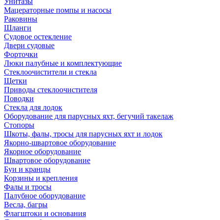
Унитазы
Мацераторные помпы и насосы
Раковины
Шланги
Судовое остекление
Двери судовые
Форточки
Люки палубные и комплектующие
Стеклоочистители и стекла
Щетки
Приводы стеклоочистителя
Поводки
Стекла для лодок
Оборудование для парусных яхт, бегучий такелаж
Стопоры
Шкоты, фалы, тросы для парусных яхт и лодок
Якорно-швартовое оборудование
Якорное оборудование
Швартовое оборудование
Буи и кранцы
Корзины и крепления
Фалы и тросы
Палубное оборудование
Весла, багры
Флагштоки и основания