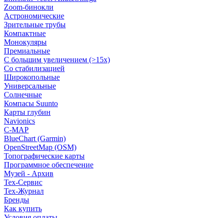
Zoom-бинокли
Астрономические
Зрительные трубы
Компактные
Монокуляры
Премиальные
С большим увеличением (>15x)
Со стабилизацией
Широкопольные
Универсальные
Солнечные
Компасы Suunto
Карты глубин
Navionics
C-MAP
BlueChart (Garmin)
OpenStreetMap (OSM)
Топографические карты
Программное обеспечение
Музей - Архив
Tex-Сервис
Тех-Журнал
Бренды
Как купить
Условия оплаты