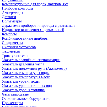
Комплектующие для лодок, катеров, яхт
Приборы контроля
Амперметры
Датчики
Вольтметры
Держатели приборов и провода с разъемами
Индикатор включения ходовых огней
Компасы
Комбинированные приборы
Спидометры
Счетчики моточасов
Тахометры
Трим-указатели
Указатель аварийной сигнализации
Указатель давления масла
Указатель положения руля (Аксиометр)
Указатель температуры воды
Указатель температуры масла
Указатель уровня воды
Указатель уровня сточных вод
Указатель уровня топлива
Часы кварцевые
Осветительное оборудование
Прожекторы