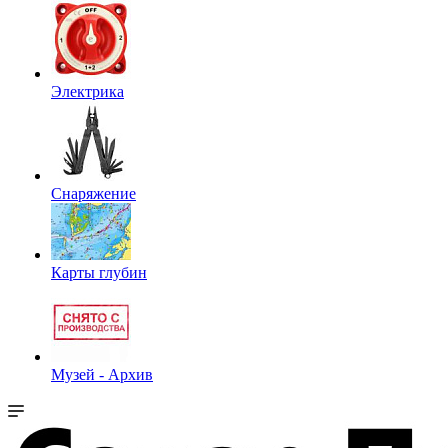
Электрика
Снаряжение
Карты глубин
Музей - Архив