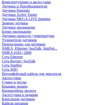
Комплектующие и аксессуары
Датчики и Преобразователи
Датчики Panoptix
Датчики Active Target
Датчики MEGA LIVE Imaging
Зимние датчики
Датчики эхолокации
Блоки эхолокации
Датчики скорости | температуры
Удлинители датчиков
Переходники для датчиков
NMEA, Ethernet, SeaTalk, SimNet...
NMEA 0183 | 2000
Сеть Ethernet
Сеть Raynet | SeaTalk
Сеть SimNet
Сеть WiFi
Интерфейсный кабель для двигателя
Аксессуары
Сумки и чехлы
Крышки экрана
Кронштейны эхолота
Аксессуары к радарам
Крепления датчиков
Кабели питания