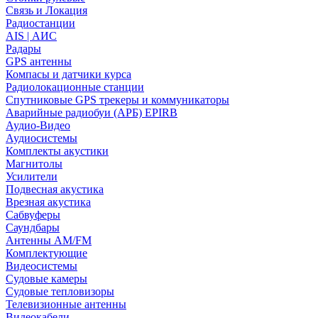
Связь и Локация
Радиостанции
AIS | АИС
Радары
GPS антенны
Компасы и датчики курса
Радиолокационные станции
Спутниковые GPS трекеры и коммуникаторы
Аварийные радиобуи (АРБ) EPIRB
Аудио-Видео
Аудиосистемы
Комплекты акустики
Магнитолы
Усилители
Подвесная акустика
Врезная акустика
Сабвуферы
Саундбары
Антенны AM/FM
Комплектующие
Видеосистемы
Судовые камеры
Cудовые тепловизоры
Телевизионные антенны
Видеокабели