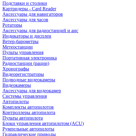
Подставки и столики
Картридеры - Card Reader
Аксессуары для навигаторов
Аксессуары для часов
Ротаторы
Аксессуары для радиостанций и аис
Индикаторы и дисплеи
Ветер-барометры
Метеостанции
Пульты управления
Портативная электроника
Радиостанции (рации)
Хронографы
Видеорегистраторы
Подводные видеокамеры
Видеокамеры
Аксессуары для видеокамер
Системы управления
Автопилоты
Комплекты автопилотов
Контроллеры автопилота
Пульты автопилота
Блоки управления автопилотом (ACU)
Румпельные автопилоты
Гидравлические приводы