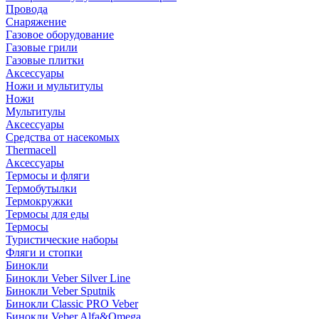
Провода
Снаряжение
Газовое оборудование
Газовые грили
Газовые плитки
Аксессуары
Ножи и мультитулы
Ножи
Мультитулы
Аксессуары
Средства от насекомых
Thermacell
Аксессуары
Термосы и фляги
Термобутылки
Термокружки
Термосы для еды
Термосы
Туристические наборы
Фляги и стопки
Бинокли
Бинокли Veber Silver Line
Бинокли Veber Sputnik
Бинокли Classic PRO Veber
Бинокли Veber Alfa&Omega