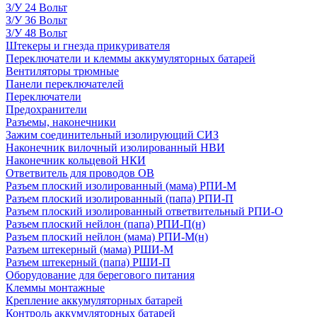
З/У 24 Вольт
З/У 36 Вольт
З/У 48 Вольт
Штекеры и гнезда прикуривателя
Переключатели и клеммы аккумуляторных батарей
Вентиляторы трюмные
Панели переключателей
Переключатели
Предохранители
Разъемы, наконечники
Зажим соединительный изолирующий СИЗ
Наконечник вилочный изолированный НВИ
Наконечник кольцевой НКИ
Ответвитель для проводов ОВ
Разъем плоский изолированный (мама) РПИ-М
Разъем плоский изолированный (папа) РПИ-П
Разъем плоский изолированный ответвительный РПИ-О
Разъем плоский нейлон (папа) РПИ-П(н)
Разъем плоский нейлон (мама) РПИ-М(н)
Разъем штекерный (мама) РШИ-М
Разъем штекерный (папа) РШИ-П
Оборудование для берегового питания
Клеммы монтажные
Крепление аккумуляторных батарей
Контроль аккумуляторных батарей