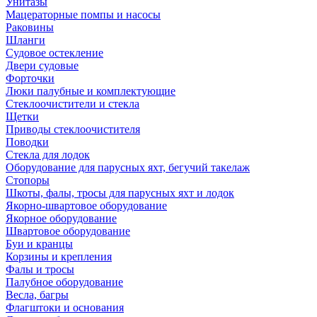
Унитазы
Мацераторные помпы и насосы
Раковины
Шланги
Судовое остекление
Двери судовые
Форточки
Люки палубные и комплектующие
Стеклоочистители и стекла
Щетки
Приводы стеклоочистителя
Поводки
Стекла для лодок
Оборудование для парусных яхт, бегучий такелаж
Стопоры
Шкоты, фалы, тросы для парусных яхт и лодок
Якорно-швартовое оборудование
Якорное оборудование
Швартовое оборудование
Буи и кранцы
Корзины и крепления
Фалы и тросы
Палубное оборудование
Весла, багры
Флагштоки и основания