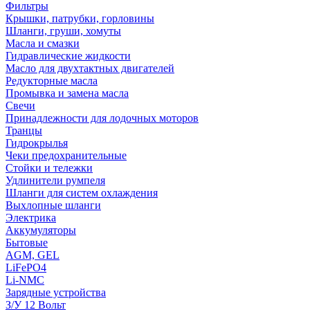
Фильтры
Крышки, патрубки, горловины
Шланги, груши, хомуты
Масла и смазки
Гидравлические жидкости
Масло для двухтактных двигателей
Редукторные масла
Промывка и замена масла
Свечи
Принадлежности для лодочных моторов
Транцы
Гидрокрылья
Чеки предохранительные
Стойки и тележки
Удлинители румпеля
Шланги для систем охлаждения
Выхлопные шланги
Электрика
Аккумуляторы
Бытовые
AGM, GEL
LiFePO4
Li-NMC
Зарядные устройства
З/У 12 Вольт