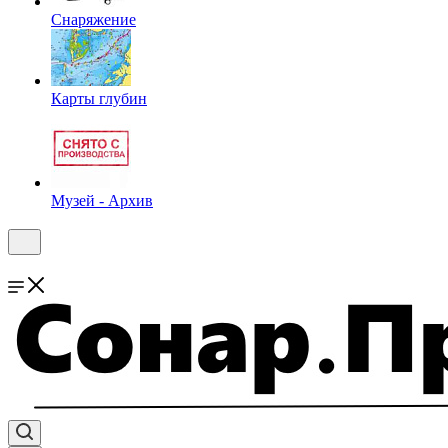
Снаряжение
Карты глубин
Музей - Архив