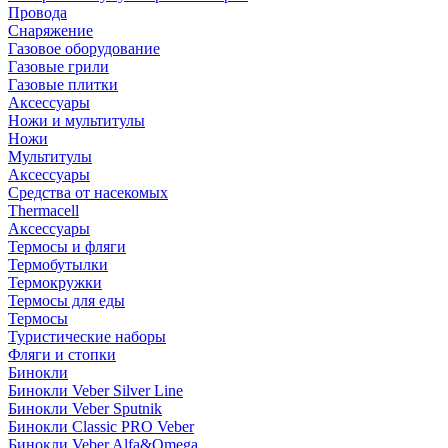
Провода
Снаряжение
Газовое оборудование
Газовые грили
Газовые плитки
Аксессуары
Ножи и мультитулы
Ножи
Мультитулы
Аксессуары
Средства от насекомых
Thermacell
Аксессуары
Термосы и фляги
Термобутылки
Термокружки
Термосы для еды
Термосы
Туристические наборы
Фляги и стопки
Бинокли
Бинокли Veber Silver Line
Бинокли Veber Sputnik
Бинокли Classic PRO Veber
Бинокли Veber Alfa&Omega