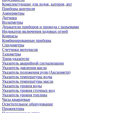
Комплектующие для лодок, катеров, яхт
Приборы контроля
Амперметры
Датчики
Вольтметры
Держатели приборов и провода с разъемами
Индикатор включения ходовых огней
Компасы
Комбинированные приборы
Спидометры
Счетчики моточасов
Тахометры
Трим-указатели
Указатель аварийной сигнализации
Указатель давления масла
Указатель положения руля (Аксиометр)
Указатель температуры воды
Указатель температуры масла
Указатель уровня воды
Указатель уровня сточных вод
Указатель уровня топлива
Часы кварцевые
Осветительное оборудование
Прожекторы