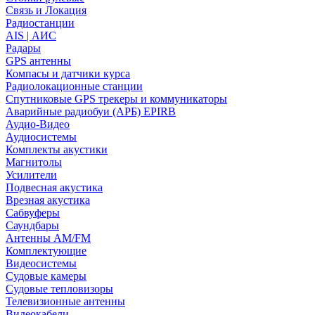
Связь и Локация
Радиостанции
AIS | АИС
Радары
GPS антенны
Компасы и датчики курса
Радиолокационные станции
Спутниковые GPS трекеры и коммуникаторы
Аварийные радиобуи (АРБ) EPIRB
Аудио-Видео
Аудиосистемы
Комплекты акустики
Магнитолы
Усилители
Подвесная акустика
Врезная акустика
Сабвуферы
Саундбары
Антенны AM/FM
Комплектующие
Видеосистемы
Судовые камеры
Cудовые тепловизоры
Телевизионные антенны
Видеокабели