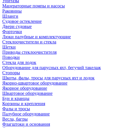
Унитазы
Мацераторные помпы и насосы
Раковины
Шланги
Судовое остекление
Двери судовые
Форточки
Люки палубные и комплектующие
Стеклоочистители и стекла
Щетки
Приводы стеклоочистителя
Поводки
Стекла для лодок
Оборудование для парусных яхт, бегучий такелаж
Стопоры
Шкоты, фалы, тросы для парусных яхт и лодок
Якорно-швартовое оборудование
Якорное оборудование
Швартовое оборудование
Буи и кранцы
Корзины и крепления
Фалы и тросы
Палубное оборудование
Весла, багры
Флагштоки и основания