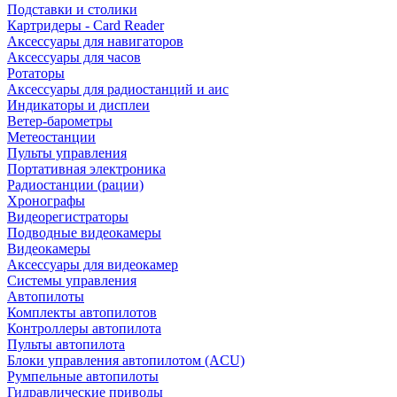
Подставки и столики
Картридеры - Card Reader
Аксессуары для навигаторов
Аксессуары для часов
Ротаторы
Аксессуары для радиостанций и аис
Индикаторы и дисплеи
Ветер-барометры
Метеостанции
Пульты управления
Портативная электроника
Радиостанции (рации)
Хронографы
Видеорегистраторы
Подводные видеокамеры
Видеокамеры
Аксессуары для видеокамер
Системы управления
Автопилоты
Комплекты автопилотов
Контроллеры автопилота
Пульты автопилота
Блоки управления автопилотом (ACU)
Румпельные автопилоты
Гидравлические приводы