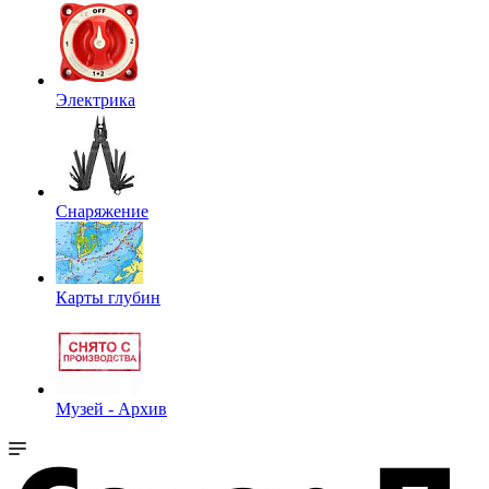
Электрика
Снаряжение
Карты глубин
Музей - Архив