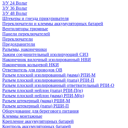
З/У 24 Вольт
З/У 36 Вольт
З/У 48 Вольт
Штекеры и гнезда прикуривателя
Переключатели и клеммы аккумуляторных батарей
Вентиляторы трюмные
Панели переключателей
Переключатели
Предохранители
Разъемы, наконечники
Зажим соединительный изолирующий СИЗ
Наконечник вилочный изолированный НВИ
Наконечник кольцевой НКИ
Ответвитель для проводов ОВ
Разъем плоский изолированный (мама) РПИ-М
Разъем плоский изолированный (папа) РПИ-П
Разъем плоский изолированный ответвительный РПИ-О
Разъем плоский нейлон (папа) РПИ-П(н)
Разъем плоский нейлон (мама) РПИ-М(н)
Разъем штекерный (мама) РШИ-М
Разъем штекерный (папа) РШИ-П
Оборудование для берегового питания
Клеммы монтажные
Крепление аккумуляторных батарей
Контроль аккумуляторных батарей