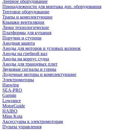
Леерное оборудование
Принадлежности для монтажа доп. оборудования
Тентовое оборудование
Трапы и комплектующие
Крышки вентиляции
Люки технологические
Платформы для купания
Поручни и ступени
Анодная защита
Аноды для моторов и угловых колонок
Аноды на гребной вал
Аноды на корпус судна
Аноды для транцевых плит
Звуковые сигналы и горны
Лодочные моторы и комплектующие
Электромоторы
Haswing
SEA-PRO
Garmin
Lowrance
MotorGuide
HAIBO
Minn Kota
Аксессуары к электромоторам
Пульты управления