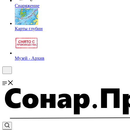
Снаряжение
Карты глубин
Музей - Архив