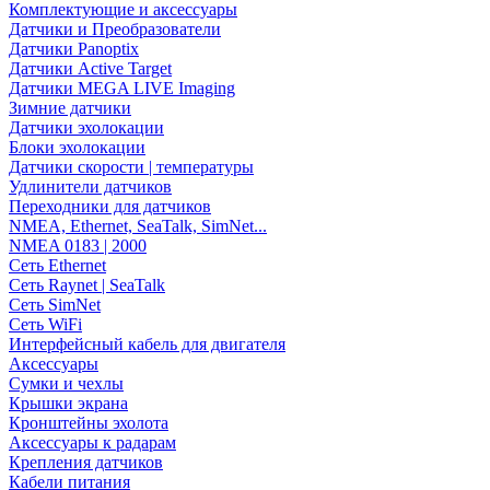
Комплектующие и аксессуары
Датчики и Преобразователи
Датчики Panoptix
Датчики Active Target
Датчики MEGA LIVE Imaging
Зимние датчики
Датчики эхолокации
Блоки эхолокации
Датчики скорости | температуры
Удлинители датчиков
Переходники для датчиков
NMEA, Ethernet, SeaTalk, SimNet...
NMEA 0183 | 2000
Сеть Ethernet
Сеть Raynet | SeaTalk
Сеть SimNet
Сеть WiFi
Интерфейсный кабель для двигателя
Аксессуары
Сумки и чехлы
Крышки экрана
Кронштейны эхолота
Аксессуары к радарам
Крепления датчиков
Кабели питания