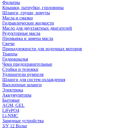
Фильтры
Крышки, патрубки, горловины
Шланги, груши, хомуты
Масла и смазки
Гидравлические жидкости
Масло для двухтактных двигателей
Редукторные масла
Промывка и замена масла
Свечи
Принадлежности для лодочных моторов
Транцы
Гидрокрылья
Чеки предохранительные
Стойки и тележки
Удлинители румпеля
Шланги для систем охлаждения
Выхлопные шланги
Электрика
Аккумуляторы
Бытовые
AGM, GEL
LiFePO4
Li-NMC
Зарядные устройства
З/У 12 Вольт