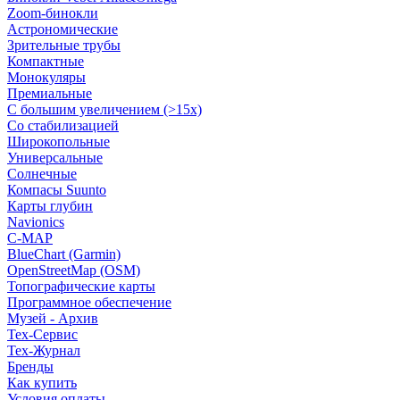
Zoom-бинокли
Астрономические
Зрительные трубы
Компактные
Монокуляры
Премиальные
С большим увеличением (>15x)
Со стабилизацией
Широкопольные
Универсальные
Солнечные
Компасы Suunto
Карты глубин
Navionics
C-MAP
BlueChart (Garmin)
OpenStreetMap (OSM)
Топографические карты
Программное обеспечение
Музей - Архив
Tex-Сервис
Тех-Журнал
Бренды
Как купить
Условия оплаты