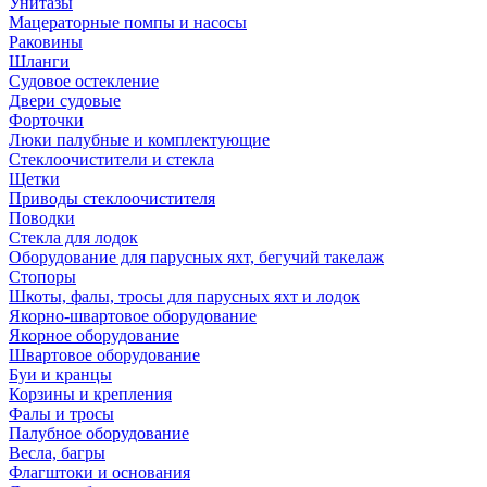
Унитазы
Мацераторные помпы и насосы
Раковины
Шланги
Судовое остекление
Двери судовые
Форточки
Люки палубные и комплектующие
Стеклоочистители и стекла
Щетки
Приводы стеклоочистителя
Поводки
Стекла для лодок
Оборудование для парусных яхт, бегучий такелаж
Стопоры
Шкоты, фалы, тросы для парусных яхт и лодок
Якорно-швартовое оборудование
Якорное оборудование
Швартовое оборудование
Буи и кранцы
Корзины и крепления
Фалы и тросы
Палубное оборудование
Весла, багры
Флагштоки и основания