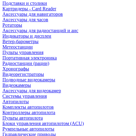
Подставки и столики
Картридеры - Card Reader
Аксессуары для навигаторов
Аксессуары для часов
Ротаторы
Аксессуары для радиостанций и аис
Индикаторы и дисплеи
Ветер-барометры
Метеостанции
Пульты управления
Портативная электроника
Радиостанции (рации)
Хронографы
Видеорегистраторы
Подводные видеокамеры
Видеокамеры
Аксессуары для видеокамер
Системы управления
Автопилоты
Комплекты автопилотов
Контроллеры автопилота
Пульты автопилота
Блоки управления автопилотом (ACU)
Румпельные автопилоты
Гидравлические приводы