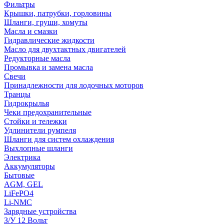
Фильтры
Крышки, патрубки, горловины
Шланги, груши, хомуты
Масла и смазки
Гидравлические жидкости
Масло для двухтактных двигателей
Редукторные масла
Промывка и замена масла
Свечи
Принадлежности для лодочных моторов
Транцы
Гидрокрылья
Чеки предохранительные
Стойки и тележки
Удлинители румпеля
Шланги для систем охлаждения
Выхлопные шланги
Электрика
Аккумуляторы
Бытовые
AGM, GEL
LiFePO4
Li-NMC
Зарядные устройства
З/У 12 Вольт