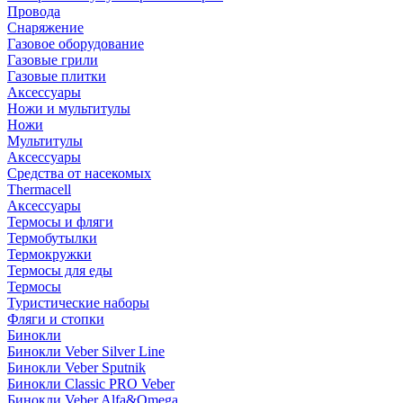
Провода
Снаряжение
Газовое оборудование
Газовые грили
Газовые плитки
Аксессуары
Ножи и мультитулы
Ножи
Мультитулы
Аксессуары
Средства от насекомых
Thermacell
Аксессуары
Термосы и фляги
Термобутылки
Термокружки
Термосы для еды
Термосы
Туристические наборы
Фляги и стопки
Бинокли
Бинокли Veber Silver Line
Бинокли Veber Sputnik
Бинокли Classic PRO Veber
Бинокли Veber Alfa&Omega