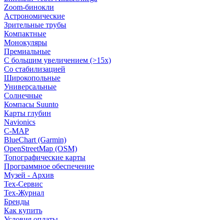
Zoom-бинокли
Астрономические
Зрительные трубы
Компактные
Монокуляры
Премиальные
С большим увеличением (>15x)
Со стабилизацией
Широкопольные
Универсальные
Солнечные
Компасы Suunto
Карты глубин
Navionics
C-MAP
BlueChart (Garmin)
OpenStreetMap (OSM)
Топографические карты
Программное обеспечение
Музей - Архив
Tex-Сервис
Тех-Журнал
Бренды
Как купить
Условия оплаты