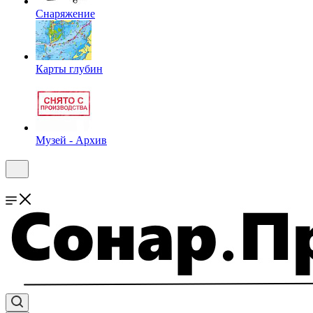
Снаряжение
Карты глубин
Музей - Архив