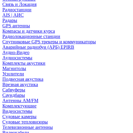
Связь и Локация
Радиостанции
AIS | АИС
Радары
GPS антенны
Компасы и датчики курса
Радиолокационные станции
Спутниковые GPS трекеры и коммуникаторы
Аварийные радиобуи (АРБ) EPIRB
Аудио-Видео
Аудиосистемы
Комплекты акустики
Магнитолы
Усилители
Подвесная акустика
Врезная акустика
Сабвуферы
Саундбары
Антенны AM/FM
Комплектующие
Видеосистемы
Судовые камеры
Cудовые тепловизоры
Телевизионные антенны
Видеокабели