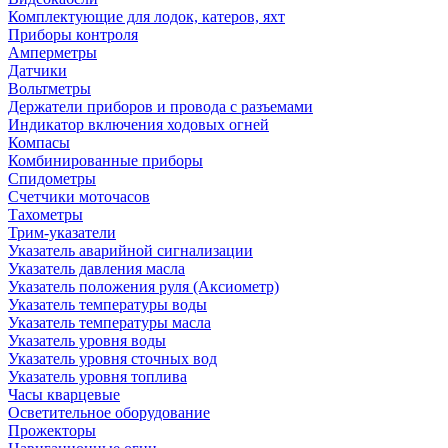
Комплектующие для лодок, катеров, яхт
Приборы контроля
Амперметры
Датчики
Вольтметры
Держатели приборов и провода с разъемами
Индикатор включения ходовых огней
Компасы
Комбинированные приборы
Спидометры
Счетчики моточасов
Тахометры
Трим-указатели
Указатель аварийной сигнализации
Указатель давления масла
Указатель положения руля (Аксиометр)
Указатель температуры воды
Указатель температуры масла
Указатель уровня воды
Указатель уровня сточных вод
Указатель уровня топлива
Часы кварцевые
Осветительное оборудование
Прожекторы