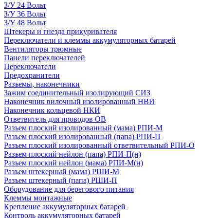
З/У 24 Вольт
З/У 36 Вольт
З/У 48 Вольт
Штекеры и гнезда прикуривателя
Переключатели и клеммы аккумуляторных батарей
Вентиляторы трюмные
Панели переключателей
Переключатели
Предохранители
Разъемы, наконечники
Зажим соединительный изолирующий СИЗ
Наконечник вилочный изолированный НВИ
Наконечник кольцевой НКИ
Ответвитель для проводов ОВ
Разъем плоский изолированный (мама) РПИ-М
Разъем плоский изолированный (папа) РПИ-П
Разъем плоский изолированный ответвительный РПИ-О
Разъем плоский нейлон (папа) РПИ-П(н)
Разъем плоский нейлон (мама) РПИ-М(н)
Разъем штекерный (мама) РШИ-М
Разъем штекерный (папа) РШИ-П
Оборудование для берегового питания
Клеммы монтажные
Крепление аккумуляторных батарей
Контроль аккумуляторных батарей