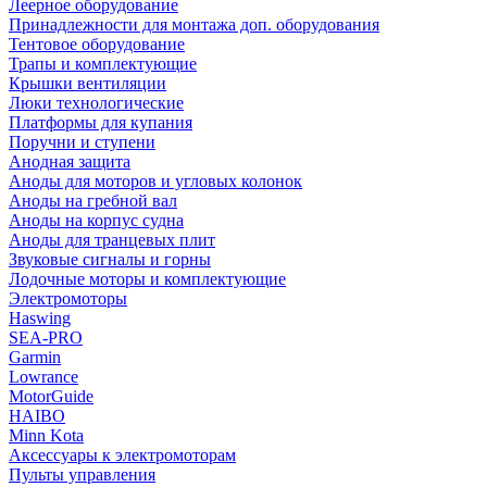
Леерное оборудование
Принадлежности для монтажа доп. оборудования
Тентовое оборудование
Трапы и комплектующие
Крышки вентиляции
Люки технологические
Платформы для купания
Поручни и ступени
Анодная защита
Аноды для моторов и угловых колонок
Аноды на гребной вал
Аноды на корпус судна
Аноды для транцевых плит
Звуковые сигналы и горны
Лодочные моторы и комплектующие
Электромоторы
Haswing
SEA-PRO
Garmin
Lowrance
MotorGuide
HAIBO
Minn Kota
Аксессуары к электромоторам
Пульты управления