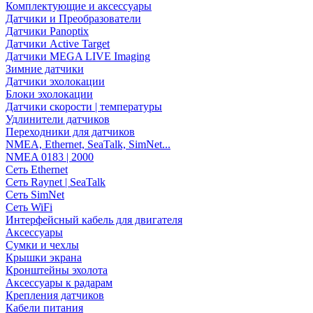
Комплектующие и аксессуары
Датчики и Преобразователи
Датчики Panoptix
Датчики Active Target
Датчики MEGA LIVE Imaging
Зимние датчики
Датчики эхолокации
Блоки эхолокации
Датчики скорости | температуры
Удлинители датчиков
Переходники для датчиков
NMEA, Ethernet, SeaTalk, SimNet...
NMEA 0183 | 2000
Сеть Ethernet
Сеть Raynet | SeaTalk
Сеть SimNet
Сеть WiFi
Интерфейсный кабель для двигателя
Аксессуары
Сумки и чехлы
Крышки экрана
Кронштейны эхолота
Аксессуары к радарам
Крепления датчиков
Кабели питания