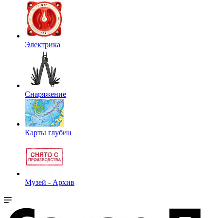
Электрика
Снаряжение
Карты глубин
Музей - Архив