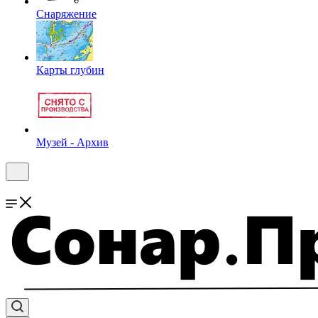
Снаряжение
Карты глубин
Музей - Архив