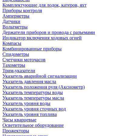
Комплектующие для лодок, катеров, яхт
Приборы контроля
Амперметры
Датчики
Вольтметры
Держатели приборов и провода с разъемами
Индикатор включения ходовых огней
Компасы
Комбинированные приборы
Спидометры
Счетчики моточасов
Тахометры
Трим-указатели
Указатель аварийной сигнализации
Указатель давления масла
Указатель положения руля (Аксиометр)
Указатель температуры воды
Указатель температуры масла
Указатель уровня воды
Указатель уровня сточных вод
Указатель уровня топлива
Часы кварцевые
Осветительное оборудование
Прожекторы