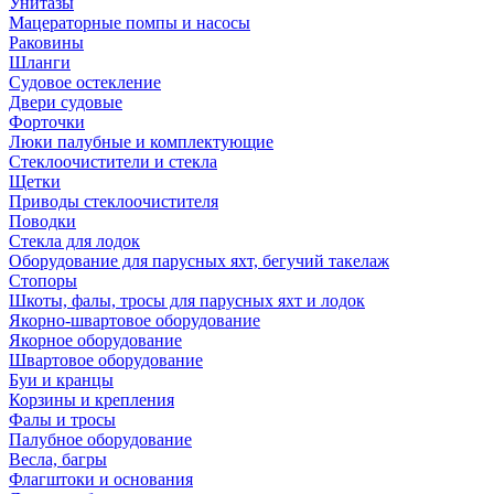
Унитазы
Мацераторные помпы и насосы
Раковины
Шланги
Судовое остекление
Двери судовые
Форточки
Люки палубные и комплектующие
Стеклоочистители и стекла
Щетки
Приводы стеклоочистителя
Поводки
Стекла для лодок
Оборудование для парусных яхт, бегучий такелаж
Стопоры
Шкоты, фалы, тросы для парусных яхт и лодок
Якорно-швартовое оборудование
Якорное оборудование
Швартовое оборудование
Буи и кранцы
Корзины и крепления
Фалы и тросы
Палубное оборудование
Весла, багры
Флагштоки и основания