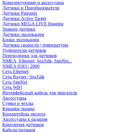
Комплектующие и аксессуары
Датчики и Преобразователи
Датчики Panoptix
Датчики Active Target
Датчики MEGA LIVE Imaging
Зимние датчики
Датчики эхолокации
Блоки эхолокации
Датчики скорости | температуры
Удлинители датчиков
Переходники для датчиков
NMEA, Ethernet, SeaTalk, SimNet...
NMEA 0183 | 2000
Сеть Ethernet
Сеть Raynet | SeaTalk
Сеть SimNet
Сеть WiFi
Интерфейсный кабель для двигателя
Аксессуары
Сумки и чехлы
Крышки экрана
Кронштейны эхолота
Аксессуары к радарам
Крепления датчиков
Кабели питания