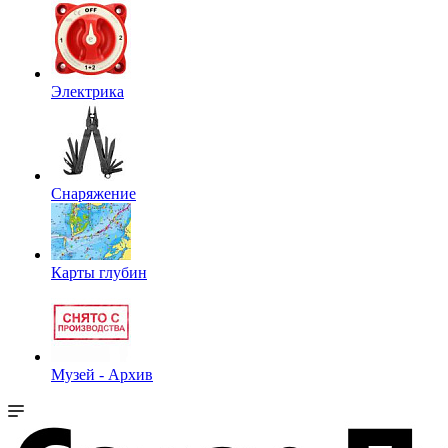
Электрика
Снаряжение
Карты глубин
Музей - Архив