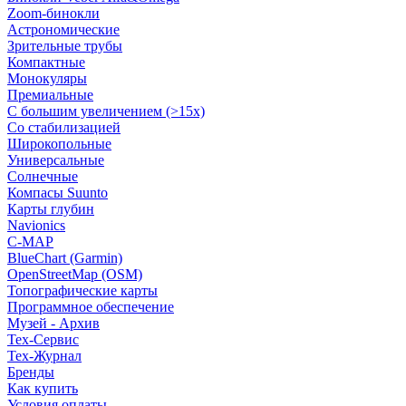
Zoom-бинокли
Астрономические
Зрительные трубы
Компактные
Монокуляры
Премиальные
С большим увеличением (>15x)
Со стабилизацией
Широкопольные
Универсальные
Солнечные
Компасы Suunto
Карты глубин
Navionics
C-MAP
BlueChart (Garmin)
OpenStreetMap (OSM)
Топографические карты
Программное обеспечение
Музей - Архив
Tex-Сервис
Тех-Журнал
Бренды
Как купить
Условия оплаты