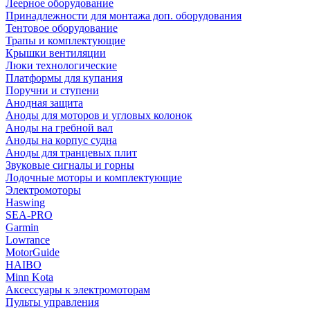
Леерное оборудование
Принадлежности для монтажа доп. оборудования
Тентовое оборудование
Трапы и комплектующие
Крышки вентиляции
Люки технологические
Платформы для купания
Поручни и ступени
Анодная защита
Аноды для моторов и угловых колонок
Аноды на гребной вал
Аноды на корпус судна
Аноды для транцевых плит
Звуковые сигналы и горны
Лодочные моторы и комплектующие
Электромоторы
Haswing
SEA-PRO
Garmin
Lowrance
MotorGuide
HAIBO
Minn Kota
Аксессуары к электромоторам
Пульты управления