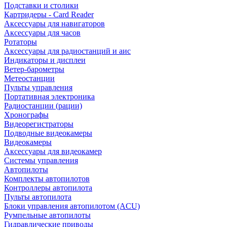
Подставки и столики
Картридеры - Card Reader
Аксессуары для навигаторов
Аксессуары для часов
Ротаторы
Аксессуары для радиостанций и аис
Индикаторы и дисплеи
Ветер-барометры
Метеостанции
Пульты управления
Портативная электроника
Радиостанции (рации)
Хронографы
Видеорегистраторы
Подводные видеокамеры
Видеокамеры
Аксессуары для видеокамер
Системы управления
Автопилоты
Комплекты автопилотов
Контроллеры автопилота
Пульты автопилота
Блоки управления автопилотом (ACU)
Румпельные автопилоты
Гидравлические приводы