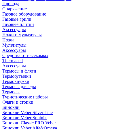
Провода
Снаряжение
Газовое оборудование
Газовые грили
Газовые плитки
Аксессуары
Ножи и мультитулы
Ножи
Мультитулы
Аксессуары
Средства от насекомых
Thermacell
Аксессуары
Термосы и фляги
Термобутылки
Термокружки
Термосы для еды
Термосы
Туристические наборы
Фляги и стопки
Бинокли
Бинокли Veber Silver Line
Бинокли Veber Sputnik
Бинокли Classic PRO Veber
Бинокли Veber Alfa&Omega