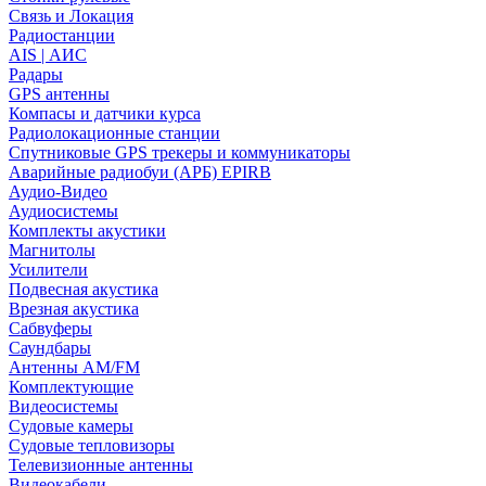
Связь и Локация
Радиостанции
AIS | АИС
Радары
GPS антенны
Компасы и датчики курса
Радиолокационные станции
Спутниковые GPS трекеры и коммуникаторы
Аварийные радиобуи (АРБ) EPIRB
Аудио-Видео
Аудиосистемы
Комплекты акустики
Магнитолы
Усилители
Подвесная акустика
Врезная акустика
Сабвуферы
Саундбары
Антенны AM/FM
Комплектующие
Видеосистемы
Судовые камеры
Cудовые тепловизоры
Телевизионные антенны
Видеокабели