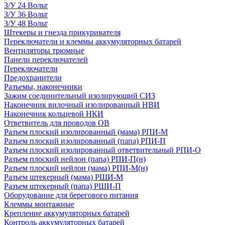
З/У 24 Вольт
З/У 36 Вольт
З/У 48 Вольт
Штекеры и гнезда прикуривателя
Переключатели и клеммы аккумуляторных батарей
Вентиляторы трюмные
Панели переключателей
Переключатели
Предохранители
Разъемы, наконечники
Зажим соединительный изолирующий СИЗ
Наконечник вилочный изолированный НВИ
Наконечник кольцевой НКИ
Ответвитель для проводов ОВ
Разъем плоский изолированный (мама) РПИ-М
Разъем плоский изолированный (папа) РПИ-П
Разъем плоский изолированный ответвительный РПИ-О
Разъем плоский нейлон (папа) РПИ-П(н)
Разъем плоский нейлон (мама) РПИ-М(н)
Разъем штекерный (мама) РШИ-М
Разъем штекерный (папа) РШИ-П
Оборудование для берегового питания
Клеммы монтажные
Крепление аккумуляторных батарей
Контроль аккумуляторных батарей