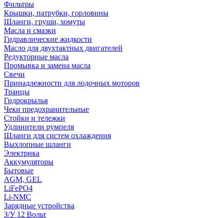
Фильтры
Крышки, патрубки, горловины
Шланги, груши, хомуты
Масла и смазки
Гидравлические жидкости
Масло для двухтактных двигателей
Редукторные масла
Промывка и замена масла
Свечи
Принадлежности для лодочных моторов
Транцы
Гидрокрылья
Чеки предохранительные
Стойки и тележки
Удлинители румпеля
Шланги для систем охлаждения
Выхлопные шланги
Электрика
Аккумуляторы
Бытовые
AGM, GEL
LiFePO4
Li-NMC
Зарядные устройства
З/У 12 Вольт