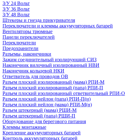
З/У 24 Вольт
З/У 36 Вольт
З/У 48 Вольт
Штекеры и гнезда прикуривателя
Переключатели и клеммы аккумуляторных батарей
Вентиляторы трюмные
Панели переключателей
Переключатели
Предохранители
Разъемы, наконечники
Зажим соединительный изолирующий СИЗ
Наконечник вилочный изолированный НВИ
Наконечник кольцевой НКИ
Ответвитель для проводов ОВ
Разъем плоский изолированный (мама) РПИ-М
Разъем плоский изолированный (папа) РПИ-П
Разъем плоский изолированный ответвительный РПИ-О
Разъем плоский нейлон (папа) РПИ-П(н)
Разъем плоский нейлон (мама) РПИ-М(н)
Разъем штекерный (мама) РШИ-М
Разъем штекерный (папа) РШИ-П
Оборудование для берегового питания
Клеммы монтажные
Крепление аккумуляторных батарей
Контроль аккумуляторных батарей