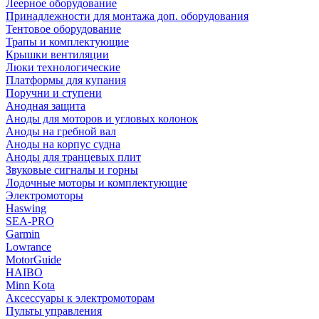
Леерное оборудование
Принадлежности для монтажа доп. оборудования
Тентовое оборудование
Трапы и комплектующие
Крышки вентиляции
Люки технологические
Платформы для купания
Поручни и ступени
Анодная защита
Аноды для моторов и угловых колонок
Аноды на гребной вал
Аноды на корпус судна
Аноды для транцевых плит
Звуковые сигналы и горны
Лодочные моторы и комплектующие
Электромоторы
Haswing
SEA-PRO
Garmin
Lowrance
MotorGuide
HAIBO
Minn Kota
Аксессуары к электромоторам
Пульты управления