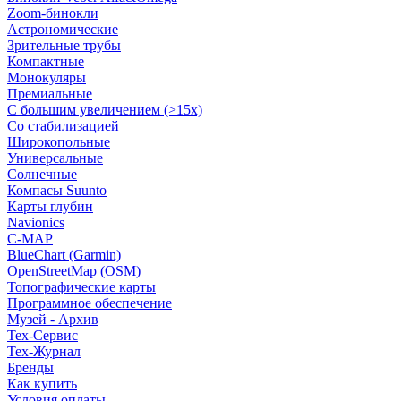
Zoom-бинокли
Астрономические
Зрительные трубы
Компактные
Монокуляры
Премиальные
С большим увеличением (>15x)
Со стабилизацией
Широкопольные
Универсальные
Солнечные
Компасы Suunto
Карты глубин
Navionics
C-MAP
BlueChart (Garmin)
OpenStreetMap (OSM)
Топографические карты
Программное обеспечение
Музей - Архив
Tex-Сервис
Тех-Журнал
Бренды
Как купить
Условия оплаты