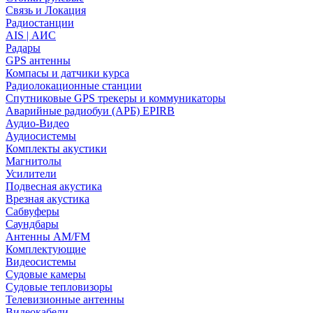
Связь и Локация
Радиостанции
AIS | АИС
Радары
GPS антенны
Компасы и датчики курса
Радиолокационные станции
Спутниковые GPS трекеры и коммуникаторы
Аварийные радиобуи (АРБ) EPIRB
Аудио-Видео
Аудиосистемы
Комплекты акустики
Магнитолы
Усилители
Подвесная акустика
Врезная акустика
Сабвуферы
Саундбары
Антенны AM/FM
Комплектующие
Видеосистемы
Судовые камеры
Cудовые тепловизоры
Телевизионные антенны
Видеокабели