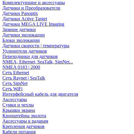
Комплектующие и аксессуары
Датчики и Преобразователи
Датчики Panoptix
Датчики Active Target
Датчики MEGA LIVE Imaging
Зимние датчики
Датчики эхолокации
Блоки эхолокации
Датчики скорости | температуры
Удлинители датчиков
Переходники для датчиков
NMEA, Ethernet, SeaTalk, SimNet...
NMEA 0183 | 2000
Сеть Ethernet
Сеть Raynet | SeaTalk
Сеть SimNet
Сеть WiFi
Интерфейсный кабель для двигателя
Аксессуары
Сумки и чехлы
Крышки экрана
Кронштейны эхолота
Аксессуары к радарам
Крепления датчиков
Кабели питания