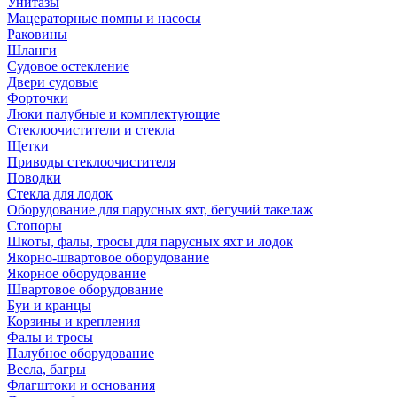
Унитазы
Мацераторные помпы и насосы
Раковины
Шланги
Судовое остекление
Двери судовые
Форточки
Люки палубные и комплектующие
Стеклоочистители и стекла
Щетки
Приводы стеклоочистителя
Поводки
Стекла для лодок
Оборудование для парусных яхт, бегучий такелаж
Стопоры
Шкоты, фалы, тросы для парусных яхт и лодок
Якорно-швартовое оборудование
Якорное оборудование
Швартовое оборудование
Буи и кранцы
Корзины и крепления
Фалы и тросы
Палубное оборудование
Весла, багры
Флагштоки и основания