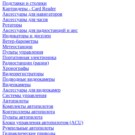
Подставки и столики
Картридеры - Card Reader
Аксессуары для навигаторов
Аксессуары для часов
Ротаторы
Аксессуары для радиостанций и аис
Индикаторы и дисплеи
Ветер-барометры
Метеостанции
Пульты управления
Портативная электроника
Радиостанции (рации)
Хронографы
Видеорегистраторы
Подводные видеокамеры
Видеокамеры
Аксессуары для видеокамер
Системы управления
Автопилоты
Комплекты автопилотов
Контроллеры автопилота
Пульты автопилота
Блоки управления автопилотом (ACU)
Румпельные автопилоты
Гидравлические приводы