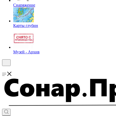
Снаряжение
Карты глубин
Музей - Архив