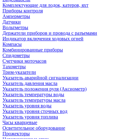
Комплектующие для лодок, катеров, яхт
Приборы контроля
Амперметры
Датчики
Вольтметры
Держатели приборов и провода с разъемами
Индикатор включения ходовых огней
Компасы
Комбинированные приборы
Спидометры
Счетчики моточасов
Тахометры
Трим-указатели
Указатель аварийной сигнализации
Указатель давления масла
Указатель положения руля (Аксиометр)
Указатель температуры воды
Указатель температуры масла
Указатель уровня воды
Указатель уровня сточных вод
Указатель уровня топлива
Часы кварцевые
Осветительное оборудование
Прожекторы