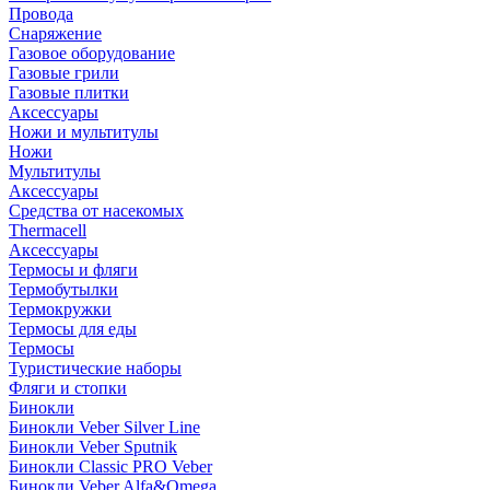
Провода
Снаряжение
Газовое оборудование
Газовые грили
Газовые плитки
Аксессуары
Ножи и мультитулы
Ножи
Мультитулы
Аксессуары
Средства от насекомых
Thermacell
Аксессуары
Термосы и фляги
Термобутылки
Термокружки
Термосы для еды
Термосы
Туристические наборы
Фляги и стопки
Бинокли
Бинокли Veber Silver Line
Бинокли Veber Sputnik
Бинокли Classic PRO Veber
Бинокли Veber Alfa&Omega