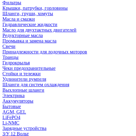
Фильтры
Крышки, патрубки, горловины
Шланги, груши, хомуты
Масла и смазки
Гидравлические жидкости
Масло для двухтактных двигателей
Редукторные масла
Промывка и замена масла
Свечи
Принадлежности для лодочных моторов
Транцы
Гидрокрылья
Чеки предохранительные
Стойки и тележки
Удлинители румпеля
Шланги для систем охлаждения
Выхлопные шланги
Электрика
Аккумуляторы
Бытовые
AGM, GEL
LiFePO4
Li-NMC
Зарядные устройства
З/У 12 Вольт