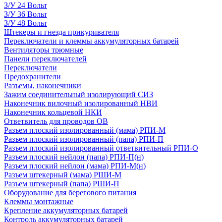
З/У 24 Вольт
З/У 36 Вольт
З/У 48 Вольт
Штекеры и гнезда прикуривателя
Переключатели и клеммы аккумуляторных батарей
Вентиляторы трюмные
Панели переключателей
Переключатели
Предохранители
Разъемы, наконечники
Зажим соединительный изолирующий СИЗ
Наконечник вилочный изолированный НВИ
Наконечник кольцевой НКИ
Ответвитель для проводов ОВ
Разъем плоский изолированный (мама) РПИ-М
Разъем плоский изолированный (папа) РПИ-П
Разъем плоский изолированный ответвительный РПИ-О
Разъем плоский нейлон (папа) РПИ-П(н)
Разъем плоский нейлон (мама) РПИ-М(н)
Разъем штекерный (мама) РШИ-М
Разъем штекерный (папа) РШИ-П
Оборудование для берегового питания
Клеммы монтажные
Крепление аккумуляторных батарей
Контроль аккумуляторных батарей