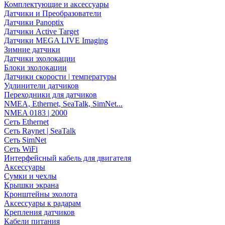
Комплектующие и аксессуары
Датчики и Преобразователи
Датчики Panoptix
Датчики Active Target
Датчики MEGA LIVE Imaging
Зимние датчики
Датчики эхолокации
Блоки эхолокации
Датчики скорости | температуры
Удлинители датчиков
Переходники для датчиков
NMEA, Ethernet, SeaTalk, SimNet...
NMEA 0183 | 2000
Сеть Ethernet
Сеть Raynet | SeaTalk
Сеть SimNet
Сеть WiFi
Интерфейсный кабель для двигателя
Аксессуары
Сумки и чехлы
Крышки экрана
Кронштейны эхолота
Аксессуары к радарам
Крепления датчиков
Кабели питания