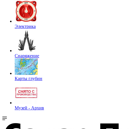
Электрика
Снаряжение
Карты глубин
Музей - Архив