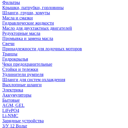
Фильтры
Крышки, патрубки, горловины
Шланги, груши, хомуты
Масла и смазки
Гидравлические жидкости
Масло для двухтактных двигателей
Редукторные масла
Промывка и замена масла
Свечи
Принадлежности для лодочных моторов
Транцы
Гидрокрылья
Чеки предохранительные
Стойки и тележки
Удлинители румпеля
Шланги для систем охлаждения
Выхлопные шланги
Электрика
Аккумуляторы
Бытовые
AGM, GEL
LiFePO4
Li-NMC
Зарядные устройства
З/У 12 Вольт