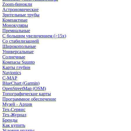
Zoom-бинокли
Астрономические
Зрительные трубы
Компактные
Монокуляры
Премиальные
С большим увеличением (>15x)
Со стабилизацией
Широкопольные
Универсальные
Солнечные
Компасы Suunto
Карты глубин
Navionics
C-MAP
BlueChart (Garmin)
OpenStreetMap (OSM)
Топографические карты
Программное обеспечение
Музей - Архив
Tex-Сервис
Тех-Журнал
Бренды
Как купить
Условия оплаты