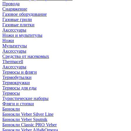
Провода
Снаряжение
Газовое оборудование
Газовые грили
Газовые плитки
Аксессуары
Ножи и мультитулы
Ножи
Мультитулы
Аксессуары
Средства от насекомых
Thermacell
Аксессуары
Термосы и фляги
Термобутылки
Термокружки
Термосы для еды
Термосы
Туристические наборы
Фляги и стопки
Бинокли
Бинокли Veber Silver Line
Бинокли Veber Sputnik
Бинокли Classic PRO Veber
Бинокли Veber Alfa&Omega