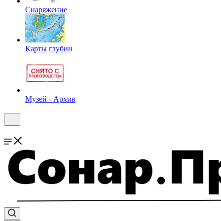
Снаряжение
Карты глубин
Музей - Архив