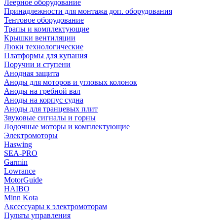
Леерное оборудование
Принадлежности для монтажа доп. оборудования
Тентовое оборудование
Трапы и комплектующие
Крышки вентиляции
Люки технологические
Платформы для купания
Поручни и ступени
Анодная защита
Аноды для моторов и угловых колонок
Аноды на гребной вал
Аноды на корпус судна
Аноды для транцевых плит
Звуковые сигналы и горны
Лодочные моторы и комплектующие
Электромоторы
Haswing
SEA-PRO
Garmin
Lowrance
MotorGuide
HAIBO
Minn Kota
Аксессуары к электромоторам
Пульты управления