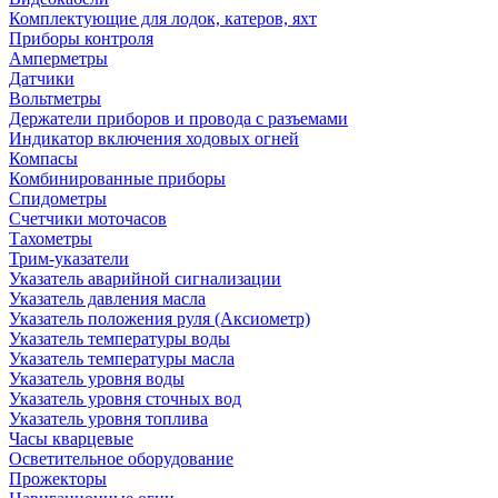
Комплектующие для лодок, катеров, яхт
Приборы контроля
Амперметры
Датчики
Вольтметры
Держатели приборов и провода с разъемами
Индикатор включения ходовых огней
Компасы
Комбинированные приборы
Спидометры
Счетчики моточасов
Тахометры
Трим-указатели
Указатель аварийной сигнализации
Указатель давления масла
Указатель положения руля (Аксиометр)
Указатель температуры воды
Указатель температуры масла
Указатель уровня воды
Указатель уровня сточных вод
Указатель уровня топлива
Часы кварцевые
Осветительное оборудование
Прожекторы