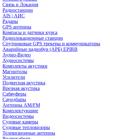
Связь и Локация
Радиостанции
AIS | АИС
Радары
GPS антенны
Компасы и датчики курса
Радиолокационные станции
Спутниковые GPS трекеры и коммуникаторы
Аварийные радиобуи (АРБ) EPIRB
Аудио-Видео
Аудиосистемы
Комплекты акустики
Магнитолы
Усилители
Подвесная акустика
Врезная акустика
Сабвуферы
Саундбары
Антенны AM/FM
Комплектующие
Видеосистемы
Судовые камеры
Cудовые тепловизоры
Телевизионные антенны
Видеокабели