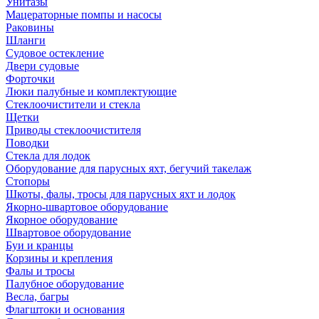
Унитазы
Мацераторные помпы и насосы
Раковины
Шланги
Судовое остекление
Двери судовые
Форточки
Люки палубные и комплектующие
Стеклоочистители и стекла
Щетки
Приводы стеклоочистителя
Поводки
Стекла для лодок
Оборудование для парусных яхт, бегучий такелаж
Стопоры
Шкоты, фалы, тросы для парусных яхт и лодок
Якорно-швартовое оборудование
Якорное оборудование
Швартовое оборудование
Буи и кранцы
Корзины и крепления
Фалы и тросы
Палубное оборудование
Весла, багры
Флагштоки и основания