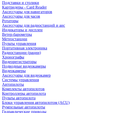
Подставки и столики
Картридеры - Card Reader
Аксессуары для навигаторов
Аксессуары для часов
Ротаторы
Аксессуары для радиостанций и аис
Индикаторы и дисплеи
Ветер-барометры
Метеостанции
Пульты управления
Портативная электроника
Радиостанции (рации)
Хронографы
Видеорегистраторы
Подводные видеокамеры
Видеокамеры
Аксессуары для видеокамер
Системы управления
Автопилоты
Комплекты автопилотов
Контроллеры автопилота
Пульты автопилота
Блоки управления автопилотом (ACU)
Румпельные автопилоты
Гидравлические приводы