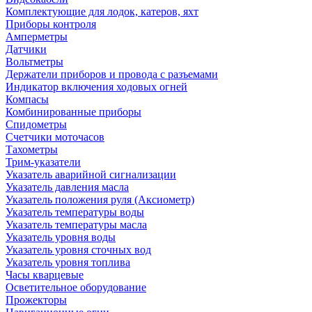
Комплектующие для лодок, катеров, яхт
Приборы контроля
Амперметры
Датчики
Вольтметры
Держатели приборов и провода с разъемами
Индикатор включения ходовых огней
Компасы
Комбинированные приборы
Спидометры
Счетчики моточасов
Тахометры
Трим-указатели
Указатель аварийной сигнализации
Указатель давления масла
Указатель положения руля (Аксиометр)
Указатель температуры воды
Указатель температуры масла
Указатель уровня воды
Указатель уровня сточных вод
Указатель уровня топлива
Часы кварцевые
Осветительное оборудование
Прожекторы