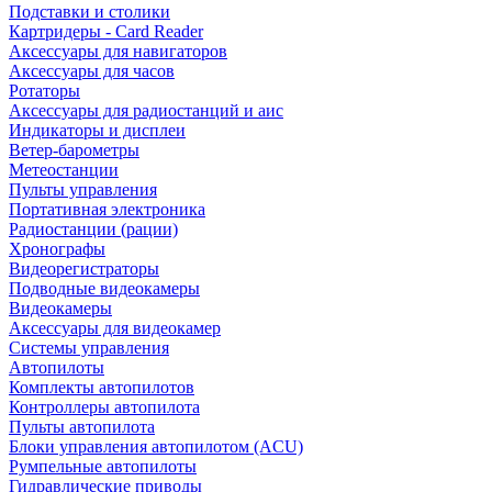
Подставки и столики
Картридеры - Card Reader
Аксессуары для навигаторов
Аксессуары для часов
Ротаторы
Аксессуары для радиостанций и аис
Индикаторы и дисплеи
Ветер-барометры
Метеостанции
Пульты управления
Портативная электроника
Радиостанции (рации)
Хронографы
Видеорегистраторы
Подводные видеокамеры
Видеокамеры
Аксессуары для видеокамер
Системы управления
Автопилоты
Комплекты автопилотов
Контроллеры автопилота
Пульты автопилота
Блоки управления автопилотом (ACU)
Румпельные автопилоты
Гидравлические приводы