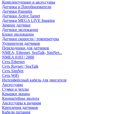
Комплектующие и аксессуары
Датчики и Преобразователи
Датчики Panoptix
Датчики Active Target
Датчики MEGA LIVE Imaging
Зимние датчики
Датчики эхолокации
Блоки эхолокации
Датчики скорости | температуры
Удлинители датчиков
Переходники для датчиков
NMEA, Ethernet, SeaTalk, SimNet...
NMEA 0183 | 2000
Сеть Ethernet
Сеть Raynet | SeaTalk
Сеть SimNet
Сеть WiFi
Интерфейсный кабель для двигателя
Аксессуары
Сумки и чехлы
Крышки экрана
Кронштейны эхолота
Аксессуары к радарам
Крепления датчиков
Кабели питания