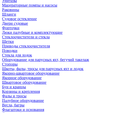
Унитазы
Мацераторные помпы и насосы
Раковины
Шланги
Судовое остекление
Двери судовые
Форточки
Люки палубные и комплектующие
Стеклоочистители и стекла
Щетки
Приводы стеклоочистителя
Поводки
Стекла для лодок
Оборудование для парусных яхт, бегучий такелаж
Стопоры
Шкоты, фалы, тросы для парусных яхт и лодок
Якорно-швартовое оборудование
Якорное оборудование
Швартовое оборудование
Буи и кранцы
Корзины и крепления
Фалы и тросы
Палубное оборудование
Весла, багры
Флагштоки и основания