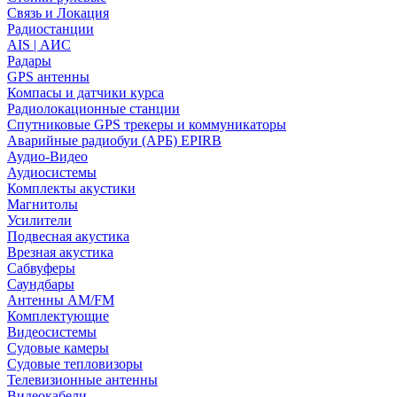
Связь и Локация
Радиостанции
AIS | АИС
Радары
GPS антенны
Компасы и датчики курса
Радиолокационные станции
Спутниковые GPS трекеры и коммуникаторы
Аварийные радиобуи (АРБ) EPIRB
Аудио-Видео
Аудиосистемы
Комплекты акустики
Магнитолы
Усилители
Подвесная акустика
Врезная акустика
Сабвуферы
Саундбары
Антенны AM/FM
Комплектующие
Видеосистемы
Судовые камеры
Cудовые тепловизоры
Телевизионные антенны
Видеокабели