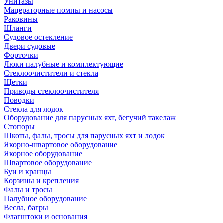
Унитазы
Мацераторные помпы и насосы
Раковины
Шланги
Судовое остекление
Двери судовые
Форточки
Люки палубные и комплектующие
Стеклоочистители и стекла
Щетки
Приводы стеклоочистителя
Поводки
Стекла для лодок
Оборудование для парусных яхт, бегучий такелаж
Стопоры
Шкоты, фалы, тросы для парусных яхт и лодок
Якорно-швартовое оборудование
Якорное оборудование
Швартовое оборудование
Буи и кранцы
Корзины и крепления
Фалы и тросы
Палубное оборудование
Весла, багры
Флагштоки и основания