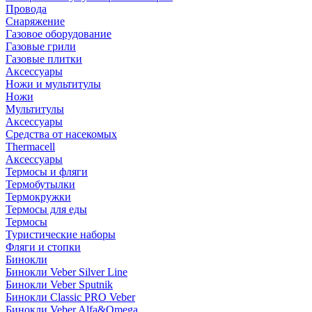
Провода
Снаряжение
Газовое оборудование
Газовые грили
Газовые плитки
Аксессуары
Ножи и мультитулы
Ножи
Мультитулы
Аксессуары
Средства от насекомых
Thermacell
Аксессуары
Термосы и фляги
Термобутылки
Термокружки
Термосы для еды
Термосы
Туристические наборы
Фляги и стопки
Бинокли
Бинокли Veber Silver Line
Бинокли Veber Sputnik
Бинокли Classic PRO Veber
Бинокли Veber Alfa&Omega