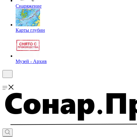
Снаряжение
Карты глубин
Музей - Архив