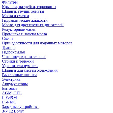
Фильтры
Крышки, патрубки, горловины
Шланги, груши, хомуты
Масла и смазки
Гидравлические жидкости
Масло для двухтактных двигателей
Редукторные масла
Промывка и замена масла
Свечи
Принадлежности для лодочных моторов
Транцы
Гидрокрылья
Чеки предохранительные
Стойки и тележки
Удлинители румпеля
Шланги для систем охлаждения
Выхлопные шланги
Электрика
Аккумуляторы
Бытовые
AGM, GEL
LiFePO4
Li-NMC
Зарядные устройства
З/У 12 Вольт