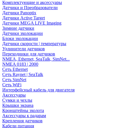
Комплектующие и аксессуары
Датчики и Преобразователи
Датчики Panoptix
Датчики Active Target
Датчики MEGA LIVE Imaging
Зимние датчики
Датчики эхолокации
Блоки эхолокации
Датчики скорости | температуры
Удлинители датчиков
Переходники для датчиков
NMEA, Ethernet, SeaTalk, SimNet...
NMEA 0183 | 2000
Сеть Ethernet
Сеть Raynet | SeaTalk
Сеть SimNet
Сеть WiFi
Интерфейсный кабель для двигателя
Аксессуары
Сумки и чехлы
Крышки экрана
Кронштейны эхолота
Аксессуары к радарам
Крепления датчиков
Кабели питания