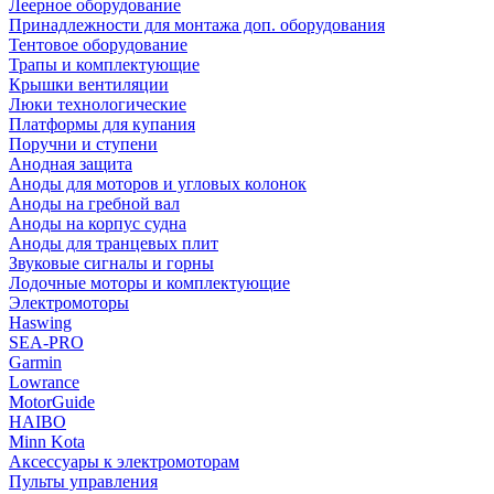
Леерное оборудование
Принадлежности для монтажа доп. оборудования
Тентовое оборудование
Трапы и комплектующие
Крышки вентиляции
Люки технологические
Платформы для купания
Поручни и ступени
Анодная защита
Аноды для моторов и угловых колонок
Аноды на гребной вал
Аноды на корпус судна
Аноды для транцевых плит
Звуковые сигналы и горны
Лодочные моторы и комплектующие
Электромоторы
Haswing
SEA-PRO
Garmin
Lowrance
MotorGuide
HAIBO
Minn Kota
Аксессуары к электромоторам
Пульты управления