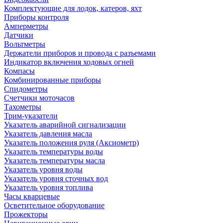
Комплектующие для лодок, катеров, яхт
Приборы контроля
Амперметры
Датчики
Вольтметры
Держатели приборов и провода с разъемами
Индикатор включения ходовых огней
Компасы
Комбинированные приборы
Спидометры
Счетчики моточасов
Тахометры
Трим-указатели
Указатель аварийной сигнализации
Указатель давления масла
Указатель положения руля (Аксиометр)
Указатель температуры воды
Указатель температуры масла
Указатель уровня воды
Указатель уровня сточных вод
Указатель уровня топлива
Часы кварцевые
Осветительное оборудование
Прожекторы