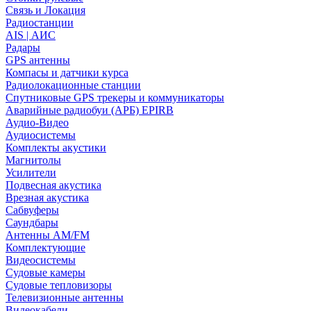
Связь и Локация
Радиостанции
AIS | АИС
Радары
GPS антенны
Компасы и датчики курса
Радиолокационные станции
Спутниковые GPS трекеры и коммуникаторы
Аварийные радиобуи (АРБ) EPIRB
Аудио-Видео
Аудиосистемы
Комплекты акустики
Магнитолы
Усилители
Подвесная акустика
Врезная акустика
Сабвуферы
Саундбары
Антенны AM/FM
Комплектующие
Видеосистемы
Судовые камеры
Cудовые тепловизоры
Телевизионные антенны
Видеокабели