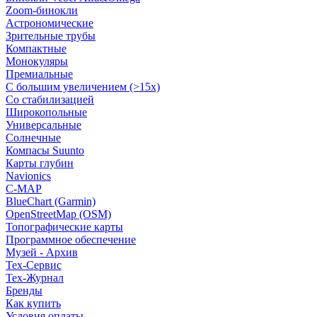
Zoom-бинокли
Астрономические
Зрительные трубы
Компактные
Монокуляры
Премиальные
С большим увеличением (>15x)
Со стабилизацией
Широкопольные
Универсальные
Солнечные
Компасы Suunto
Карты глубин
Navionics
C-MAP
BlueChart (Garmin)
OpenStreetMap (OSM)
Топографические карты
Программное обеспечение
Музей - Архив
Tex-Сервис
Тех-Журнал
Бренды
Как купить
Условия оплаты