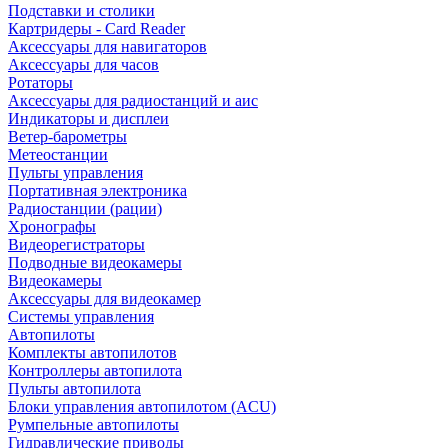
Подставки и столики
Картридеры - Card Reader
Аксессуары для навигаторов
Аксессуары для часов
Ротаторы
Аксессуары для радиостанций и аис
Индикаторы и дисплеи
Ветер-барометры
Метеостанции
Пульты управления
Портативная электроника
Радиостанции (рации)
Хронографы
Видеорегистраторы
Подводные видеокамеры
Видеокамеры
Аксессуары для видеокамер
Системы управления
Автопилоты
Комплекты автопилотов
Контроллеры автопилота
Пульты автопилота
Блоки управления автопилотом (ACU)
Румпельные автопилоты
Гидравлические приводы