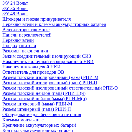
З/У 24 Вольт
З/У 36 Вольт
З/У 48 Вольт
Штекеры и гнезда прикуривателя
Переключатели и клеммы аккумуляторных батарей
Вентиляторы трюмные
Панели переключателей
Переключатели
Предохранители
Разъемы, наконечники
Зажим соединительный изолирующий СИЗ
Наконечник вилочный изолированный НВИ
Наконечник кольцевой НКИ
Ответвитель для проводов ОВ
Разъем плоский изолированный (мама) РПИ-М
Разъем плоский изолированный (папа) РПИ-П
Разъем плоский изолированный ответвительный РПИ-О
Разъем плоский нейлон (папа) РПИ-П(н)
Разъем плоский нейлон (мама) РПИ-М(н)
Разъем штекерный (мама) РШИ-М
Разъем штекерный (папа) РШИ-П
Оборудование для берегового питания
Клеммы монтажные
Крепление аккумуляторных батарей
Контроль аккумуляторных батарей