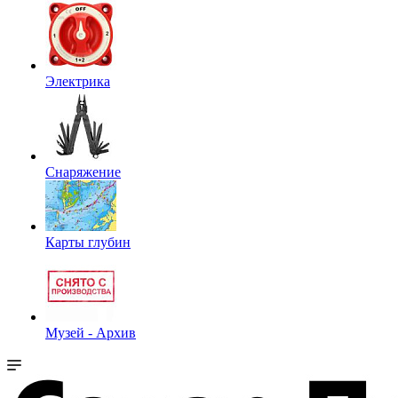
Электрика
Снаряжение
Карты глубин
Музей - Архив