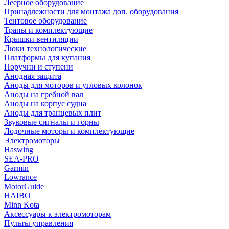
Леерное оборудование
Принадлежности для монтажа доп. оборудования
Тентовое оборудование
Трапы и комплектующие
Крышки вентиляции
Люки технологические
Платформы для купания
Поручни и ступени
Анодная защита
Аноды для моторов и угловых колонок
Аноды на гребной вал
Аноды на корпус судна
Аноды для транцевых плит
Звуковые сигналы и горны
Лодочные моторы и комплектующие
Электромоторы
Haswing
SEA-PRO
Garmin
Lowrance
MotorGuide
HAIBO
Minn Kota
Аксессуары к электромоторам
Пульты управления