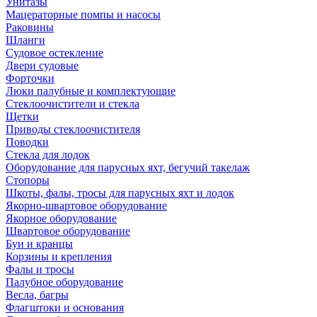
Унитазы
Мацераторные помпы и насосы
Раковины
Шланги
Судовое остекление
Двери судовые
Форточки
Люки палубные и комплектующие
Стеклоочистители и стекла
Щетки
Приводы стеклоочистителя
Поводки
Стекла для лодок
Оборудование для парусных яхт, бегучий такелаж
Стопоры
Шкоты, фалы, тросы для парусных яхт и лодок
Якорно-швартовое оборудование
Якорное оборудование
Швартовое оборудование
Буи и кранцы
Корзины и крепления
Фалы и тросы
Палубное оборудование
Весла, багры
Флагштоки и основания