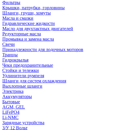
Фильтры
Крышки, патрубки, горловины
Шланги, груши, хомуты
Масла и смазки
Гидравлические жидкости
Масло для двухтактных двигателей
Редукторные масла
Промывка и замена масла
Свечи
Принадлежности для лодочных моторов
Транцы
Гидрокрылья
Чеки предохранительные
Стойки и тележки
Удлинители румпеля
Шланги для систем охлаждения
Выхлопные шланги
Электрика
Аккумуляторы
Бытовые
AGM, GEL
LiFePO4
Li-NMC
Зарядные устройства
З/У 12 Вольт