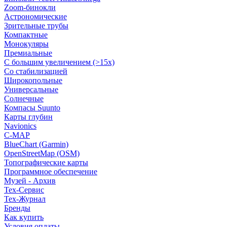
Zoom-бинокли
Астрономические
Зрительные трубы
Компактные
Монокуляры
Премиальные
С большим увеличением (>15x)
Со стабилизацией
Широкопольные
Универсальные
Солнечные
Компасы Suunto
Карты глубин
Navionics
C-MAP
BlueChart (Garmin)
OpenStreetMap (OSM)
Топографические карты
Программное обеспечение
Музей - Архив
Tex-Сервис
Тех-Журнал
Бренды
Как купить
Условия оплаты