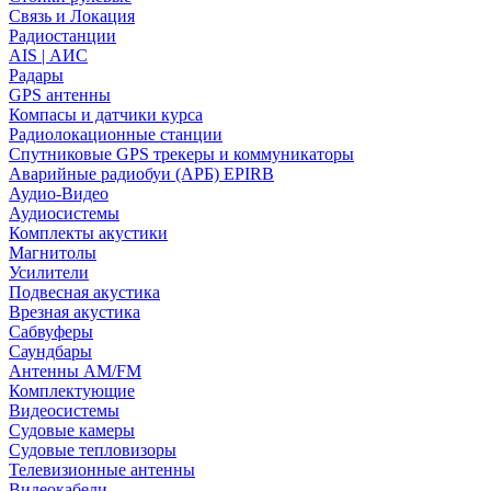
Связь и Локация
Радиостанции
AIS | АИС
Радары
GPS антенны
Компасы и датчики курса
Радиолокационные станции
Спутниковые GPS трекеры и коммуникаторы
Аварийные радиобуи (АРБ) EPIRB
Аудио-Видео
Аудиосистемы
Комплекты акустики
Магнитолы
Усилители
Подвесная акустика
Врезная акустика
Сабвуферы
Саундбары
Антенны AM/FM
Комплектующие
Видеосистемы
Судовые камеры
Cудовые тепловизоры
Телевизионные антенны
Видеокабели