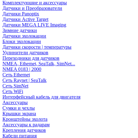
Комплектующие и аксессуары
Датчики и Преобразователи
Датчики Panoptix
Датчики Active Target
Датчики MEGA LIVE Imaging
Зимние датчики
Датчики эхолокации
Блоки эхолокации
Датчики скорости | температуры
Удлинители датчиков
Переходники для датчиков
NMEA, Ethernet, SeaTalk, SimNet...
NMEA 0183 | 2000
Сеть Ethernet
Сеть Raynet | SeaTalk
Сеть SimNet
Сеть WiFi
Интерфейсный кабель для двигателя
Аксессуары
Сумки и чехлы
Крышки экрана
Кронштейны эхолота
Аксессуары к радарам
Крепления датчиков
Кабели питания