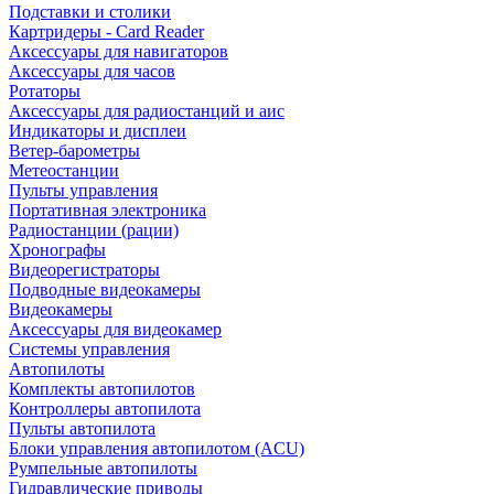
Подставки и столики
Картридеры - Card Reader
Аксессуары для навигаторов
Аксессуары для часов
Ротаторы
Аксессуары для радиостанций и аис
Индикаторы и дисплеи
Ветер-барометры
Метеостанции
Пульты управления
Портативная электроника
Радиостанции (рации)
Хронографы
Видеорегистраторы
Подводные видеокамеры
Видеокамеры
Аксессуары для видеокамер
Системы управления
Автопилоты
Комплекты автопилотов
Контроллеры автопилота
Пульты автопилота
Блоки управления автопилотом (ACU)
Румпельные автопилоты
Гидравлические приводы