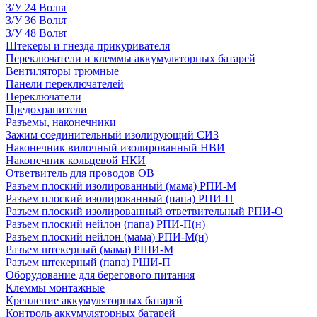
З/У 24 Вольт
З/У 36 Вольт
З/У 48 Вольт
Штекеры и гнезда прикуривателя
Переключатели и клеммы аккумуляторных батарей
Вентиляторы трюмные
Панели переключателей
Переключатели
Предохранители
Разъемы, наконечники
Зажим соединительный изолирующий СИЗ
Наконечник вилочный изолированный НВИ
Наконечник кольцевой НКИ
Ответвитель для проводов ОВ
Разъем плоский изолированный (мама) РПИ-М
Разъем плоский изолированный (папа) РПИ-П
Разъем плоский изолированный ответвительный РПИ-О
Разъем плоский нейлон (папа) РПИ-П(н)
Разъем плоский нейлон (мама) РПИ-М(н)
Разъем штекерный (мама) РШИ-М
Разъем штекерный (папа) РШИ-П
Оборудование для берегового питания
Клеммы монтажные
Крепление аккумуляторных батарей
Контроль аккумуляторных батарей