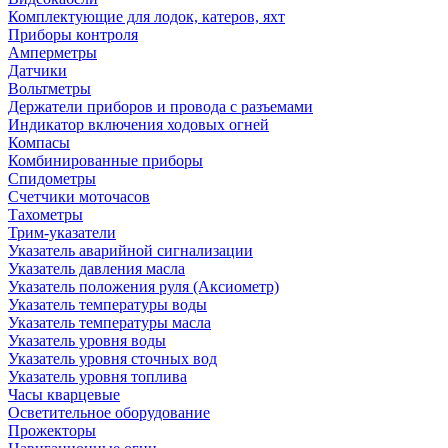
Комплектующие для лодок, катеров, яхт
Приборы контроля
Амперметры
Датчики
Вольтметры
Держатели приборов и провода с разъемами
Индикатор включения ходовых огней
Компасы
Комбинированные приборы
Спидометры
Счетчики моточасов
Тахометры
Трим-указатели
Указатель аварийной сигнализации
Указатель давления масла
Указатель положения руля (Аксиометр)
Указатель температуры воды
Указатель температуры масла
Указатель уровня воды
Указатель уровня сточных вод
Указатель уровня топлива
Часы кварцевые
Осветительное оборудование
Прожекторы