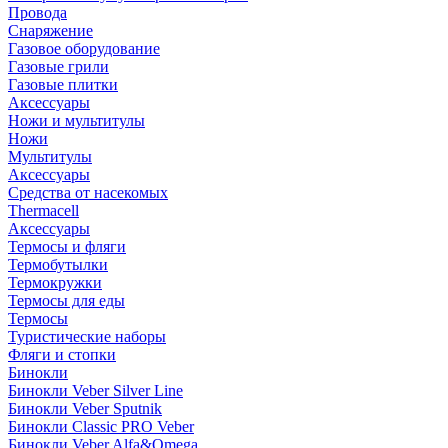
Провода
Снаряжение
Газовое оборудование
Газовые грили
Газовые плитки
Аксессуары
Ножи и мультитулы
Ножи
Мультитулы
Аксессуары
Средства от насекомых
Thermacell
Аксессуары
Термосы и фляги
Термобутылки
Термокружки
Термосы для еды
Термосы
Туристические наборы
Фляги и стопки
Бинокли
Бинокли Veber Silver Line
Бинокли Veber Sputnik
Бинокли Classic PRO Veber
Бинокли Veber Alfa&Omega