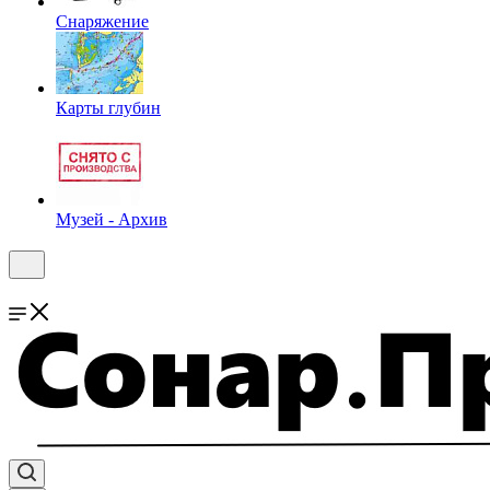
Снаряжение
Карты глубин
Музей - Архив