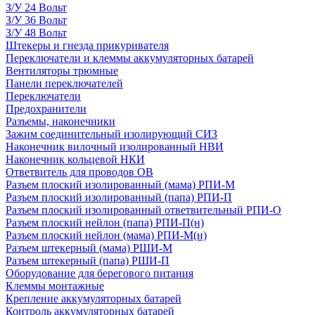
З/У 24 Вольт
З/У 36 Вольт
З/У 48 Вольт
Штекеры и гнезда прикуривателя
Переключатели и клеммы аккумуляторных батарей
Вентиляторы трюмные
Панели переключателей
Переключатели
Предохранители
Разъемы, наконечники
Зажим соединительный изолирующий СИЗ
Наконечник вилочный изолированный НВИ
Наконечник кольцевой НКИ
Ответвитель для проводов ОВ
Разъем плоский изолированный (мама) РПИ-М
Разъем плоский изолированный (папа) РПИ-П
Разъем плоский изолированный ответвительный РПИ-О
Разъем плоский нейлон (папа) РПИ-П(н)
Разъем плоский нейлон (мама) РПИ-М(н)
Разъем штекерный (мама) РШИ-М
Разъем штекерный (папа) РШИ-П
Оборудование для берегового питания
Клеммы монтажные
Крепление аккумуляторных батарей
Контроль аккумуляторных батарей