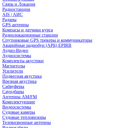
Связь и Локация
Радиостанции
AIS | АИС
Радары
GPS антенны
Компасы и датчики курса
Радиолокационные станции
Спутниковые GPS трекеры и коммуникаторы
Аварийные радиобуи (АРБ) EPIRB
Аудио-Видео
Аудиосистемы
Комплекты акустики
Магнитолы
Усилители
Подвесная акустика
Врезная акустика
Сабвуферы
Саундбары
Антенны AM/FM
Комплектующие
Видеосистемы
Судовые камеры
Cудовые тепловизоры
Телевизионные антенны
Видеокабели