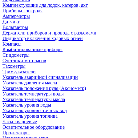
Комплектующие для лодок, катеров, яхт
Приборы контроля
Амперметры
Датчики
Вольтметры
Держатели приборов и провода с разъемами
Индикатор включения ходовых огней
Компасы
Комбинированные приборы
Спидометры
Счетчики моточасов
Тахометры
Трим-указатели
Указатель аварийной сигнализации
Указатель давления масла
Указатель положения руля (Аксиометр)
Указатель температуры воды
Указатель температуры масла
Указатель уровня воды
Указатель уровня сточных вод
Указатель уровня топлива
Часы кварцевые
Осветительное оборудование
Прожекторы