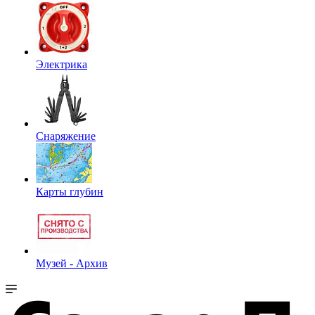
Электрика
Снаряжение
Карты глубин
Музей - Архив