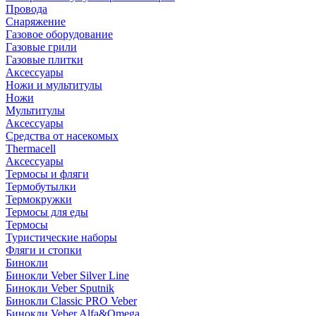
Провода
Снаряжение
Газовое оборудование
Газовые грили
Газовые плитки
Аксессуары
Ножи и мультитулы
Ножи
Мультитулы
Аксессуары
Средства от насекомых
Thermacell
Аксессуары
Термосы и фляги
Термобутылки
Термокружки
Термосы для еды
Термосы
Туристические наборы
Фляги и стопки
Бинокли
Бинокли Veber Silver Line
Бинокли Veber Sputnik
Бинокли Classic PRO Veber
Бинокли Veber Alfa&Omega