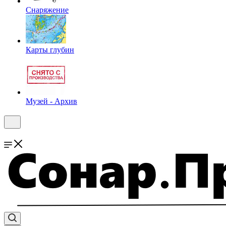
Снаряжение
Карты глубин
Музей - Архив