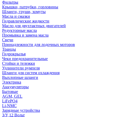
Фильтры
Крышки, патрубки, горловины
Шланги, груши, хомуты
Масла и смазки
Гидравлические жидкости
Масло для двухтактных двигателей
Редукторные масла
Промывка и замена масла
Свечи
Принадлежности для лодочных моторов
Транцы
Гидрокрылья
Чеки предохранительные
Стойки и тележки
Удлинители румпеля
Шланги для систем охлаждения
Выхлопные шланги
Электрика
Аккумуляторы
Бытовые
AGM, GEL
LiFePO4
Li-NMC
Зарядные устройства
З/У 12 Вольт