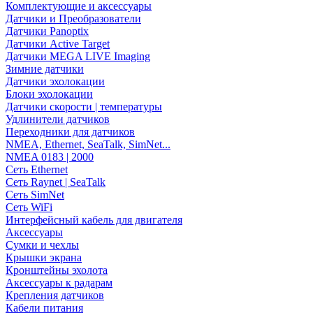
Комплектующие и аксессуары
Датчики и Преобразователи
Датчики Panoptix
Датчики Active Target
Датчики MEGA LIVE Imaging
Зимние датчики
Датчики эхолокации
Блоки эхолокации
Датчики скорости | температуры
Удлинители датчиков
Переходники для датчиков
NMEA, Ethernet, SeaTalk, SimNet...
NMEA 0183 | 2000
Сеть Ethernet
Сеть Raynet | SeaTalk
Сеть SimNet
Сеть WiFi
Интерфейсный кабель для двигателя
Аксессуары
Сумки и чехлы
Крышки экрана
Кронштейны эхолота
Аксессуары к радарам
Крепления датчиков
Кабели питания