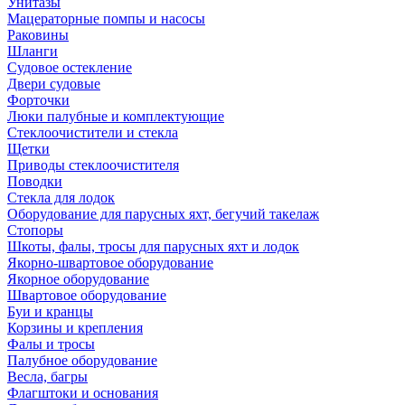
Унитазы
Мацераторные помпы и насосы
Раковины
Шланги
Судовое остекление
Двери судовые
Форточки
Люки палубные и комплектующие
Стеклоочистители и стекла
Щетки
Приводы стеклоочистителя
Поводки
Стекла для лодок
Оборудование для парусных яхт, бегучий такелаж
Стопоры
Шкоты, фалы, тросы для парусных яхт и лодок
Якорно-швартовое оборудование
Якорное оборудование
Швартовое оборудование
Буи и кранцы
Корзины и крепления
Фалы и тросы
Палубное оборудование
Весла, багры
Флагштоки и основания