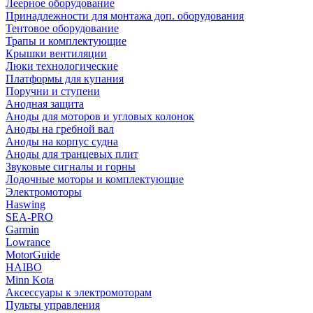
Леерное оборудование
Принадлежности для монтажа доп. оборудования
Тентовое оборудование
Трапы и комплектующие
Крышки вентиляции
Люки технологические
Платформы для купания
Поручни и ступени
Анодная защита
Аноды для моторов и угловых колонок
Аноды на гребной вал
Аноды на корпус судна
Аноды для транцевых плит
Звуковые сигналы и горны
Лодочные моторы и комплектующие
Электромоторы
Haswing
SEA-PRO
Garmin
Lowrance
MotorGuide
HAIBO
Minn Kota
Аксессуары к электромоторам
Пульты управления