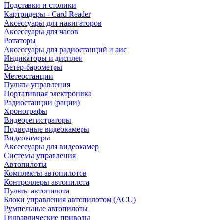
Подставки и столики
Картридеры - Card Reader
Аксессуары для навигаторов
Аксессуары для часов
Ротаторы
Аксессуары для радиостанций и аис
Индикаторы и дисплеи
Ветер-барометры
Метеостанции
Пульты управления
Портативная электроника
Радиостанции (рации)
Хронографы
Видеорегистраторы
Подводные видеокамеры
Видеокамеры
Аксессуары для видеокамер
Системы управления
Автопилоты
Комплекты автопилотов
Контроллеры автопилота
Пульты автопилота
Блоки управления автопилотом (ACU)
Румпельные автопилоты
Гидравлические приводы