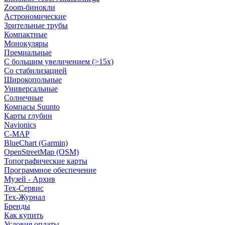
Zoom-бинокли
Астрономические
Зрительные трубы
Компактные
Монокуляры
Премиальные
С большим увеличением (>15x)
Со стабилизацией
Широкопольные
Универсальные
Солнечные
Компасы Suunto
Карты глубин
Navionics
C-MAP
BlueChart (Garmin)
OpenStreetMap (OSM)
Топографические карты
Программное обеспечение
Музей - Архив
Tex-Сервис
Тех-Журнал
Бренды
Как купить
Условия оплаты