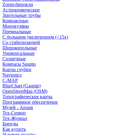
Zoom-бинокли
Астрономические
Зрительные трубы
Компактные
Монокуляры
Премиальные
С большим увеличением (>15x)
Со стабилизацией
Широкопольные
Универсальные
Солнечные
Компасы Suunto
Карты глубин
Navionics
C-MAP
BlueChart (Garmin)
OpenStreetMap (OSM)
Топографические карты
Программное обеспечение
Музей - Архив
Tex-Сервис
Тех-Журнал
Бренды
Как купить
Условия оплаты