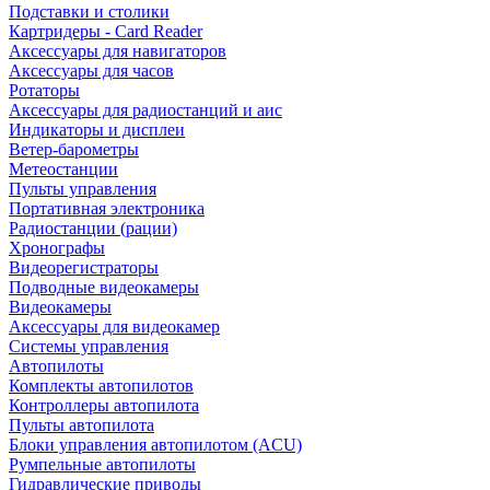
Подставки и столики
Картридеры - Card Reader
Аксессуары для навигаторов
Аксессуары для часов
Ротаторы
Аксессуары для радиостанций и аис
Индикаторы и дисплеи
Ветер-барометры
Метеостанции
Пульты управления
Портативная электроника
Радиостанции (рации)
Хронографы
Видеорегистраторы
Подводные видеокамеры
Видеокамеры
Аксессуары для видеокамер
Системы управления
Автопилоты
Комплекты автопилотов
Контроллеры автопилота
Пульты автопилота
Блоки управления автопилотом (ACU)
Румпельные автопилоты
Гидравлические приводы