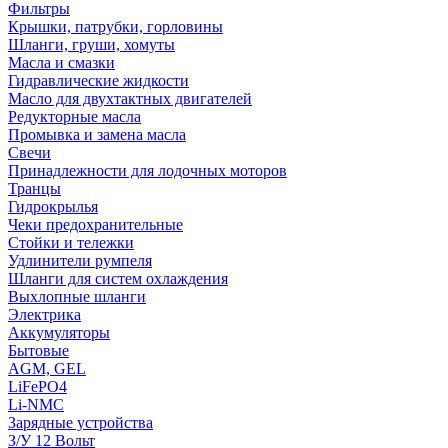
Фильтры
Крышки, патрубки, горловины
Шланги, груши, хомуты
Масла и смазки
Гидравлические жидкости
Масло для двухтактных двигателей
Редукторные масла
Промывка и замена масла
Свечи
Принадлежности для лодочных моторов
Транцы
Гидрокрылья
Чеки предохранительные
Стойки и тележки
Удлинители румпеля
Шланги для систем охлаждения
Выхлопные шланги
Электрика
Аккумуляторы
Бытовые
AGM, GEL
LiFePO4
Li-NMC
Зарядные устройства
З/У 12 Вольт