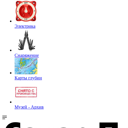
Электрика
Снаряжение
Карты глубин
Музей - Архив