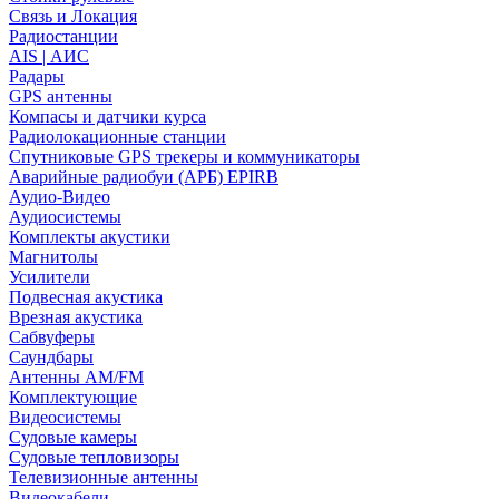
Связь и Локация
Радиостанции
AIS | АИС
Радары
GPS антенны
Компасы и датчики курса
Радиолокационные станции
Спутниковые GPS трекеры и коммуникаторы
Аварийные радиобуи (АРБ) EPIRB
Аудио-Видео
Аудиосистемы
Комплекты акустики
Магнитолы
Усилители
Подвесная акустика
Врезная акустика
Сабвуферы
Саундбары
Антенны AM/FM
Комплектующие
Видеосистемы
Судовые камеры
Cудовые тепловизоры
Телевизионные антенны
Видеокабели