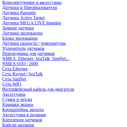
Комплектующие и аксессуары
Датчики и Преобразователи
Датчики Panoptix
Датчики Active Target
Датчики MEGA LIVE Imaging
Зимние датчики
Датчики эхолокации
Блоки эхолокации
Датчики скорости | температуры
Удлинители датчиков
Переходники для датчиков
NMEA, Ethernet, SeaTalk, SimNet...
NMEA 0183 | 2000
Сеть Ethernet
Сеть Raynet | SeaTalk
Сеть SimNet
Сеть WiFi
Интерфейсный кабель для двигателя
Аксессуары
Сумки и чехлы
Крышки экрана
Кронштейны эхолота
Аксессуары к радарам
Крепления датчиков
Кабели питания