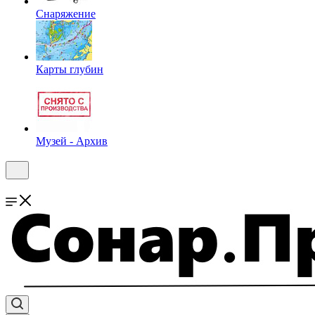
Снаряжение
Карты глубин
Музей - Архив