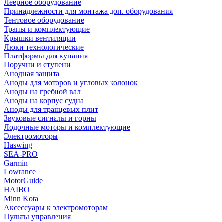
Леерное оборудование
Принадлежности для монтажа доп. оборудования
Тентовое оборудование
Трапы и комплектующие
Крышки вентиляции
Люки технологические
Платформы для купания
Поручни и ступени
Анодная защита
Аноды для моторов и угловых колонок
Аноды на гребной вал
Аноды на корпус судна
Аноды для транцевых плит
Звуковые сигналы и горны
Лодочные моторы и комплектующие
Электромоторы
Haswing
SEA-PRO
Garmin
Lowrance
MotorGuide
HAIBO
Minn Kota
Аксессуары к электромоторам
Пульты управления