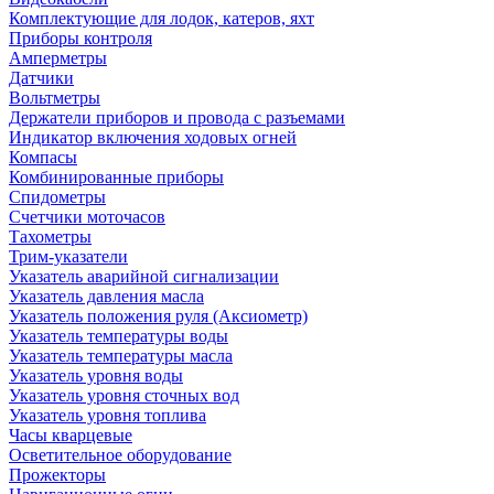
Комплектующие для лодок, катеров, яхт
Приборы контроля
Амперметры
Датчики
Вольтметры
Держатели приборов и провода с разъемами
Индикатор включения ходовых огней
Компасы
Комбинированные приборы
Спидометры
Счетчики моточасов
Тахометры
Трим-указатели
Указатель аварийной сигнализации
Указатель давления масла
Указатель положения руля (Аксиометр)
Указатель температуры воды
Указатель температуры масла
Указатель уровня воды
Указатель уровня сточных вод
Указатель уровня топлива
Часы кварцевые
Осветительное оборудование
Прожекторы