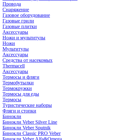
Провода
Снаряжение
Газовое оборудование
Газовые грили
Газовые плитки
Аксессуары
Ножи и мультитулы
Ножи
Мультитулы
Аксессуары
Средства от насекомых
Thermacell
Аксессуары
Термосы и фляги
Термобутылки
Термокружки
Термосы для еды
Термосы
Туристические наборы
Фляги и стопки
Бинокли
Бинокли Veber Silver Line
Бинокли Veber Sputnik
Бинокли Classic PRO Veber
Бинокли Veber Alfa&Omega