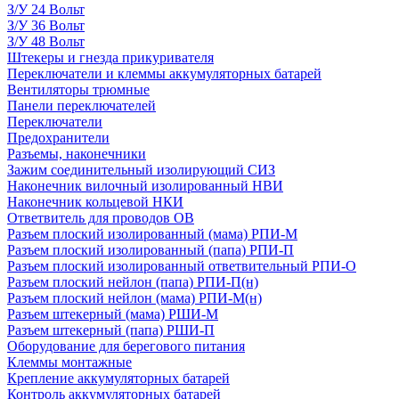
З/У 24 Вольт
З/У 36 Вольт
З/У 48 Вольт
Штекеры и гнезда прикуривателя
Переключатели и клеммы аккумуляторных батарей
Вентиляторы трюмные
Панели переключателей
Переключатели
Предохранители
Разъемы, наконечники
Зажим соединительный изолирующий СИЗ
Наконечник вилочный изолированный НВИ
Наконечник кольцевой НКИ
Ответвитель для проводов ОВ
Разъем плоский изолированный (мама) РПИ-М
Разъем плоский изолированный (папа) РПИ-П
Разъем плоский изолированный ответвительный РПИ-О
Разъем плоский нейлон (папа) РПИ-П(н)
Разъем плоский нейлон (мама) РПИ-М(н)
Разъем штекерный (мама) РШИ-М
Разъем штекерный (папа) РШИ-П
Оборудование для берегового питания
Клеммы монтажные
Крепление аккумуляторных батарей
Контроль аккумуляторных батарей