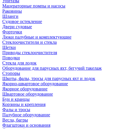
Унитазы
Мацераторные помпы и насосы
Раковины
Шланги
Судовое остекление
Двери судовые
Форточки
Люки палубные и комплектующие
Стеклоочистители и стекла
Щетки
Приводы стеклоочистителя
Поводки
Стекла для лодок
Оборудование для парусных яхт, бегучий такелаж
Стопоры
Шкоты, фалы, тросы для парусных яхт и лодок
Якорно-швартовое оборудование
Якорное оборудование
Швартовое оборудование
Буи и кранцы
Корзины и крепления
Фалы и тросы
Палубное оборудование
Весла, багры
Флагштоки и основания