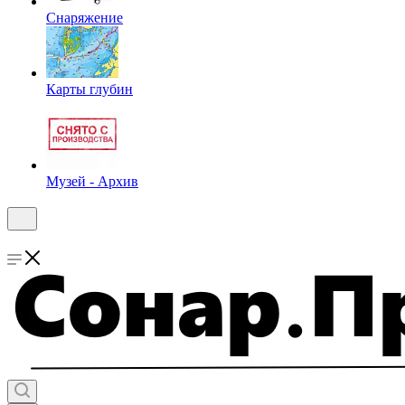
Снаряжение
Карты глубин
Музей - Архив