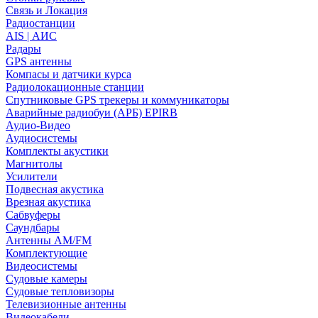
Связь и Локация
Радиостанции
AIS | АИС
Радары
GPS антенны
Компасы и датчики курса
Радиолокационные станции
Спутниковые GPS трекеры и коммуникаторы
Аварийные радиобуи (АРБ) EPIRB
Аудио-Видео
Аудиосистемы
Комплекты акустики
Магнитолы
Усилители
Подвесная акустика
Врезная акустика
Сабвуферы
Саундбары
Антенны AM/FM
Комплектующие
Видеосистемы
Судовые камеры
Cудовые тепловизоры
Телевизионные антенны
Видеокабели