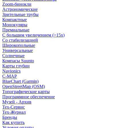
Zoom-бинокли
Астрономические
Зрительные трубы
Компактные
Монокуляры
Премиальные
С большим увеличением (>15x)
Со стабилизацией
Широкопольные
Универсальные
Солнечные
Компасы Suunto
Карты глубин
Navionics
C-MAP
BlueChart (Garmin)
OpenStreetMap (OSM)
Топографические карты
Программное обеспечение
Музей - Архив
Tex-Сервис
Тех-Журнал
Бренды
Как купить
Условия оплаты