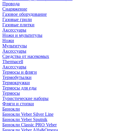
Провода
Снаряжение
Газовое оборудование
Газовые грили
Газовые плитки
Аксессуары
Ножи и мультитулы
Ножи
Мультитулы
Аксессуары
Средства от насекомых
Thermacell
Аксессуары
Термосы и фляги
Термобутылки
Термокружки
Термосы для еды
Термосы
Туристические наборы
Фляги и стопки
Бинокли
Бинокли Veber Silver Line
Бинокли Veber Sputnik
Бинокли Classic PRO Veber
Бинокли Veber Alfa&Omega