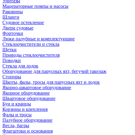
Унитазы
Мацераторные помпы и насосы
Раковины
Шланги
Судовое остекление
Двери судовые
Форточки
Люки палубные и комплектующие
Стеклоочистители и стекла
Щетки
Приводы стеклоочистителя
Поводки
Стекла для лодок
Оборудование для парусных яхт, бегучий такелаж
Стопоры
Шкоты, фалы, тросы для парусных яхт и лодок
Якорно-швартовое оборудование
Якорное оборудование
Швартовое оборудование
Буи и кранцы
Корзины и крепления
Фалы и тросы
Палубное оборудование
Весла, багры
Флагштоки и основания