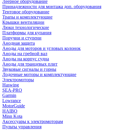
Леерное оборудование
Принадлежности для монтажа доп. оборудования
Тентовое оборудование
Трапы и комплектующие
Крышки вентиляции
Люки технологические
Платформы для купания
Поручни и ступени
Анодная защита
Аноды для моторов и угловых колонок
Аноды на гребной вал
Аноды на корпус судна
Аноды для транцевых плит
Звуковые сигналы и горны
Лодочные моторы и комплектующие
Электромоторы
Haswing
SEA-PRO
Garmin
Lowrance
MotorGuide
HAIBO
Minn Kota
Аксессуары к электромоторам
Пульты управления