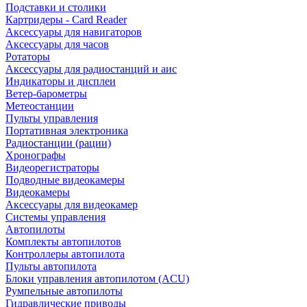
Подставки и столики
Картридеры - Card Reader
Аксессуары для навигаторов
Аксессуары для часов
Ротаторы
Аксессуары для радиостанций и аис
Индикаторы и дисплеи
Ветер-барометры
Метеостанции
Пульты управления
Портативная электроника
Радиостанции (рации)
Хронографы
Видеорегистраторы
Подводные видеокамеры
Видеокамеры
Аксессуары для видеокамер
Системы управления
Автопилоты
Комплекты автопилотов
Контроллеры автопилота
Пульты автопилота
Блоки управления автопилотом (ACU)
Румпельные автопилоты
Гидравлические приводы