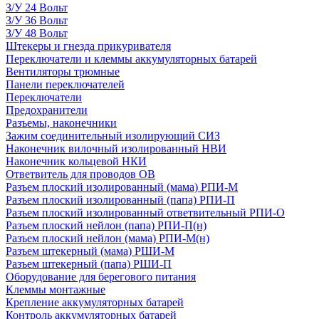
З/У 24 Вольт
З/У 36 Вольт
З/У 48 Вольт
Штекеры и гнезда прикуривателя
Переключатели и клеммы аккумуляторных батарей
Вентиляторы трюмные
Панели переключателей
Переключатели
Предохранители
Разъемы, наконечники
Зажим соединительный изолирующий СИЗ
Наконечник вилочный изолированный НВИ
Наконечник кольцевой НКИ
Ответвитель для проводов ОВ
Разъем плоский изолированный (мама) РПИ-М
Разъем плоский изолированный (папа) РПИ-П
Разъем плоский изолированный ответвительный РПИ-О
Разъем плоский нейлон (папа) РПИ-П(н)
Разъем плоский нейлон (мама) РПИ-М(н)
Разъем штекерный (мама) РШИ-М
Разъем штекерный (папа) РШИ-П
Оборудование для берегового питания
Клеммы монтажные
Крепление аккумуляторных батарей
Контроль аккумуляторных батарей