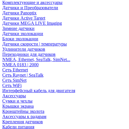
Комплектующие и аксессуары
Датчики и Преобразователи
Датчики Panoptix
Датчики Active Target
Датчики MEGA LIVE Imaging
Зимние датчики
Датчики эхолокации
Блоки эхолокации
Датчики скорости | температуры
Удлинители датчиков
Переходники для датчиков
NMEA, Ethernet, SeaTalk, SimNet...
NMEA 0183 | 2000
Сеть Ethernet
Сеть Raynet | SeaTalk
Сеть SimNet
Сеть WiFi
Интерфейсный кабель для двигателя
Аксессуары
Сумки и чехлы
Крышки экрана
Кронштейны эхолота
Аксессуары к радарам
Крепления датчиков
Кабели питания