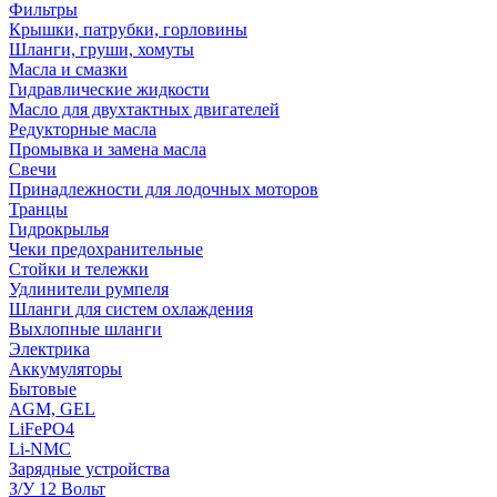
Фильтры
Крышки, патрубки, горловины
Шланги, груши, хомуты
Масла и смазки
Гидравлические жидкости
Масло для двухтактных двигателей
Редукторные масла
Промывка и замена масла
Свечи
Принадлежности для лодочных моторов
Транцы
Гидрокрылья
Чеки предохранительные
Стойки и тележки
Удлинители румпеля
Шланги для систем охлаждения
Выхлопные шланги
Электрика
Аккумуляторы
Бытовые
AGM, GEL
LiFePO4
Li-NMC
Зарядные устройства
З/У 12 Вольт