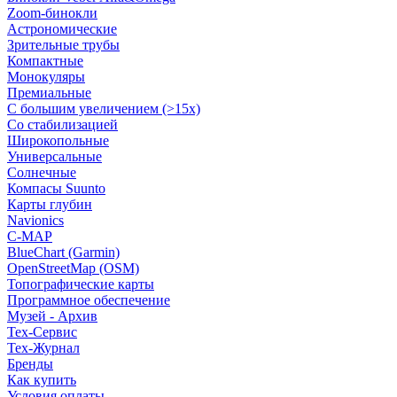
Zoom-бинокли
Астрономические
Зрительные трубы
Компактные
Монокуляры
Премиальные
С большим увеличением (>15x)
Со стабилизацией
Широкопольные
Универсальные
Солнечные
Компасы Suunto
Карты глубин
Navionics
C-MAP
BlueChart (Garmin)
OpenStreetMap (OSM)
Топографические карты
Программное обеспечение
Музей - Архив
Tex-Сервис
Тех-Журнал
Бренды
Как купить
Условия оплаты