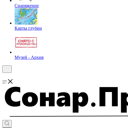
Снаряжение
Карты глубин
Музей - Архив