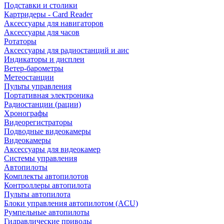
Подставки и столики
Картридеры - Card Reader
Аксессуары для навигаторов
Аксессуары для часов
Ротаторы
Аксессуары для радиостанций и аис
Индикаторы и дисплеи
Ветер-барометры
Метеостанции
Пульты управления
Портативная электроника
Радиостанции (рации)
Хронографы
Видеорегистраторы
Подводные видеокамеры
Видеокамеры
Аксессуары для видеокамер
Системы управления
Автопилоты
Комплекты автопилотов
Контроллеры автопилота
Пульты автопилота
Блоки управления автопилотом (ACU)
Румпельные автопилоты
Гидравлические приводы