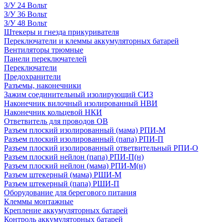
З/У 24 Вольт
З/У 36 Вольт
З/У 48 Вольт
Штекеры и гнезда прикуривателя
Переключатели и клеммы аккумуляторных батарей
Вентиляторы трюмные
Панели переключателей
Переключатели
Предохранители
Разъемы, наконечники
Зажим соединительный изолирующий СИЗ
Наконечник вилочный изолированный НВИ
Наконечник кольцевой НКИ
Ответвитель для проводов ОВ
Разъем плоский изолированный (мама) РПИ-М
Разъем плоский изолированный (папа) РПИ-П
Разъем плоский изолированный ответвительный РПИ-О
Разъем плоский нейлон (папа) РПИ-П(н)
Разъем плоский нейлон (мама) РПИ-М(н)
Разъем штекерный (мама) РШИ-М
Разъем штекерный (папа) РШИ-П
Оборудование для берегового питания
Клеммы монтажные
Крепление аккумуляторных батарей
Контроль аккумуляторных батарей