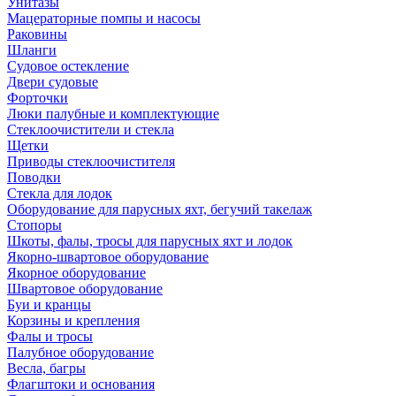
Унитазы
Мацераторные помпы и насосы
Раковины
Шланги
Судовое остекление
Двери судовые
Форточки
Люки палубные и комплектующие
Стеклоочистители и стекла
Щетки
Приводы стеклоочистителя
Поводки
Стекла для лодок
Оборудование для парусных яхт, бегучий такелаж
Стопоры
Шкоты, фалы, тросы для парусных яхт и лодок
Якорно-швартовое оборудование
Якорное оборудование
Швартовое оборудование
Буи и кранцы
Корзины и крепления
Фалы и тросы
Палубное оборудование
Весла, багры
Флагштоки и основания