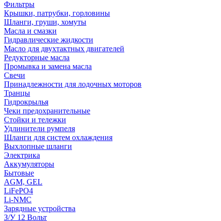
Фильтры
Крышки, патрубки, горловины
Шланги, груши, хомуты
Масла и смазки
Гидравлические жидкости
Масло для двухтактных двигателей
Редукторные масла
Промывка и замена масла
Свечи
Принадлежности для лодочных моторов
Транцы
Гидрокрылья
Чеки предохранительные
Стойки и тележки
Удлинители румпеля
Шланги для систем охлаждения
Выхлопные шланги
Электрика
Аккумуляторы
Бытовые
AGM, GEL
LiFePO4
Li-NMC
Зарядные устройства
З/У 12 Вольт