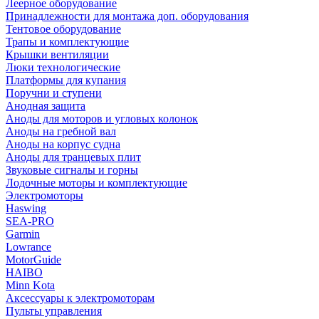
Леерное оборудование
Принадлежности для монтажа доп. оборудования
Тентовое оборудование
Трапы и комплектующие
Крышки вентиляции
Люки технологические
Платформы для купания
Поручни и ступени
Анодная защита
Аноды для моторов и угловых колонок
Аноды на гребной вал
Аноды на корпус судна
Аноды для транцевых плит
Звуковые сигналы и горны
Лодочные моторы и комплектующие
Электромоторы
Haswing
SEA-PRO
Garmin
Lowrance
MotorGuide
HAIBO
Minn Kota
Аксессуары к электромоторам
Пульты управления