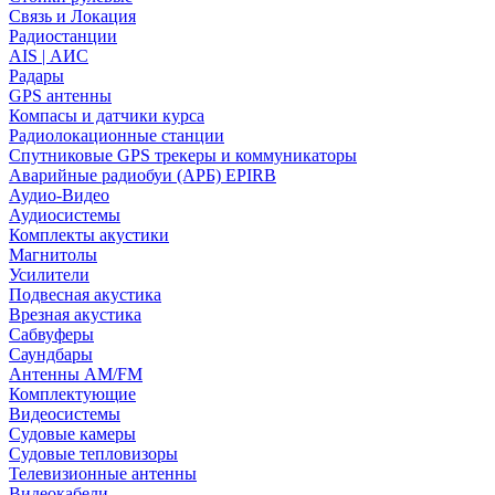
Связь и Локация
Радиостанции
AIS | АИС
Радары
GPS антенны
Компасы и датчики курса
Радиолокационные станции
Спутниковые GPS трекеры и коммуникаторы
Аварийные радиобуи (АРБ) EPIRB
Аудио-Видео
Аудиосистемы
Комплекты акустики
Магнитолы
Усилители
Подвесная акустика
Врезная акустика
Сабвуферы
Саундбары
Антенны AM/FM
Комплектующие
Видеосистемы
Судовые камеры
Cудовые тепловизоры
Телевизионные антенны
Видеокабели