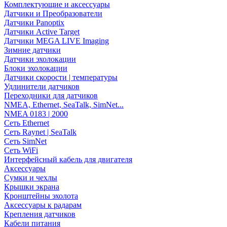
Комплектующие и аксессуары
Датчики и Преобразователи
Датчики Panoptix
Датчики Active Target
Датчики MEGA LIVE Imaging
Зимние датчики
Датчики эхолокации
Блоки эхолокации
Датчики скорости | температуры
Удлинители датчиков
Переходники для датчиков
NMEA, Ethernet, SeaTalk, SimNet...
NMEA 0183 | 2000
Сеть Ethernet
Сеть Raynet | SeaTalk
Сеть SimNet
Сеть WiFi
Интерфейсный кабель для двигателя
Аксессуары
Сумки и чехлы
Крышки экрана
Кронштейны эхолота
Аксессуары к радарам
Крепления датчиков
Кабели питания