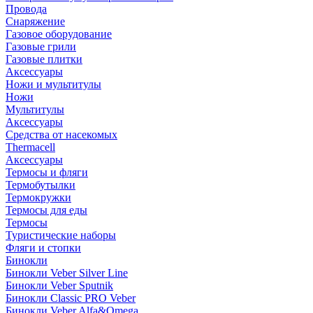
Провода
Снаряжение
Газовое оборудование
Газовые грили
Газовые плитки
Аксессуары
Ножи и мультитулы
Ножи
Мультитулы
Аксессуары
Средства от насекомых
Thermacell
Аксессуары
Термосы и фляги
Термобутылки
Термокружки
Термосы для еды
Термосы
Туристические наборы
Фляги и стопки
Бинокли
Бинокли Veber Silver Line
Бинокли Veber Sputnik
Бинокли Classic PRO Veber
Бинокли Veber Alfa&Omega