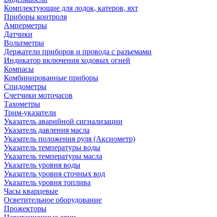
Комплектующие для лодок, катеров, яхт
Приборы контроля
Амперметры
Датчики
Вольтметры
Держатели приборов и провода с разъемами
Индикатор включения ходовых огней
Компасы
Комбинированные приборы
Спидометры
Счетчики моточасов
Тахометры
Трим-указатели
Указатель аварийной сигнализации
Указатель давления масла
Указатель положения руля (Аксиометр)
Указатель температуры воды
Указатель температуры масла
Указатель уровня воды
Указатель уровня сточных вод
Указатель уровня топлива
Часы кварцевые
Осветительное оборудование
Прожекторы