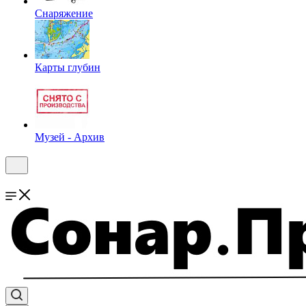
Снаряжение
Карты глубин
Музей - Архив