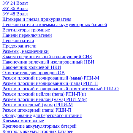
З/У 24 Вольт
З/У 36 Вольт
З/У 48 Вольт
Штекеры и гнезда прикуривателя
Переключатели и клеммы аккумуляторных батарей
Вентиляторы трюмные
Панели переключателей
Переключатели
Предохранители
Разъемы, наконечники
Зажим соединительный изолирующий СИЗ
Наконечник вилочный изолированный НВИ
Наконечник кольцевой НКИ
Ответвитель для проводов ОВ
Разъем плоский изолированный (мама) РПИ-М
Разъем плоский изолированный (папа) РПИ-П
Разъем плоский изолированный ответвительный РПИ-О
Разъем плоский нейлон (папа) РПИ-П(н)
Разъем плоский нейлон (мама) РПИ-М(н)
Разъем штекерный (мама) РШИ-М
Разъем штекерный (папа) РШИ-П
Оборудование для берегового питания
Клеммы монтажные
Крепление аккумуляторных батарей
Контроль аккумуляторных батарей