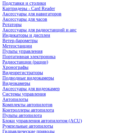
Подставки и столики
Картридеры - Card Reader
Аксессуары для навигаторов
Аксессуары для часов
Ротаторы
Аксессуары для радиостанций и аис
Индикаторы и дисплеи
Ветер-барометры
Метеостанции
Пульты управления
Портативная электроника
Радиостанции (рации)
Хронографы
Видеорегистраторы
Подводные видеокамеры
Видеокамеры
Аксессуары для видеокамер
Системы управления
Автопилоты
Комплекты автопилотов
Контроллеры автопилота
Пульты автопилота
Блоки управления автопилотом (ACU)
Румпельные автопилоты
Гидравлические приводы