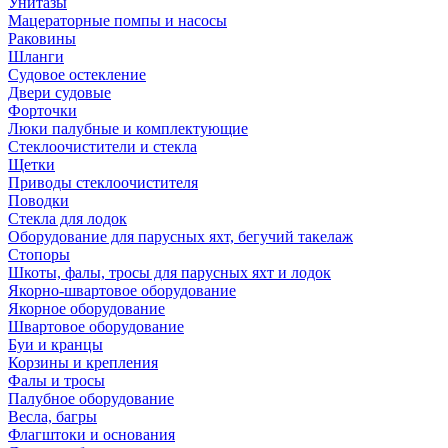
Унитазы
Мацераторные помпы и насосы
Раковины
Шланги
Судовое остекление
Двери судовые
Форточки
Люки палубные и комплектующие
Стеклоочистители и стекла
Щетки
Приводы стеклоочистителя
Поводки
Стекла для лодок
Оборудование для парусных яхт, бегучий такелаж
Стопоры
Шкоты, фалы, тросы для парусных яхт и лодок
Якорно-швартовое оборудование
Якорное оборудование
Швартовое оборудование
Буи и кранцы
Корзины и крепления
Фалы и тросы
Палубное оборудование
Весла, багры
Флагштоки и основания