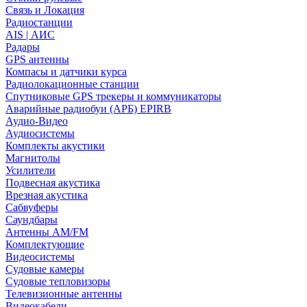
Связь и Локация
Радиостанции
AIS | АИС
Радары
GPS антенны
Компасы и датчики курса
Радиолокационные станции
Спутниковые GPS трекеры и коммуникаторы
Аварийные радиобуи (АРБ) EPIRB
Аудио-Видео
Аудиосистемы
Комплекты акустики
Магнитолы
Усилители
Подвесная акустика
Врезная акустика
Сабвуферы
Саундбары
Антенны AM/FM
Комплектующие
Видеосистемы
Судовые камеры
Cудовые тепловизоры
Телевизионные антенны
Видеокабели