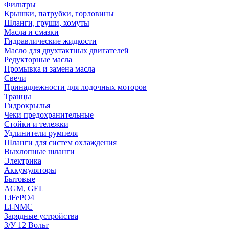
Фильтры
Крышки, патрубки, горловины
Шланги, груши, хомуты
Масла и смазки
Гидравлические жидкости
Масло для двухтактных двигателей
Редукторные масла
Промывка и замена масла
Свечи
Принадлежности для лодочных моторов
Транцы
Гидрокрылья
Чеки предохранительные
Стойки и тележки
Удлинители румпеля
Шланги для систем охлаждения
Выхлопные шланги
Электрика
Аккумуляторы
Бытовые
AGM, GEL
LiFePO4
Li-NMC
Зарядные устройства
З/У 12 Вольт