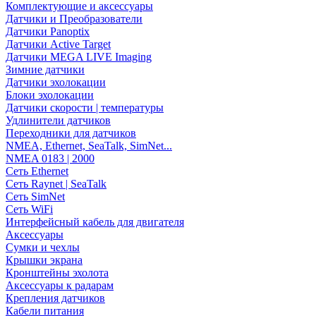
Комплектующие и аксессуары
Датчики и Преобразователи
Датчики Panoptix
Датчики Active Target
Датчики MEGA LIVE Imaging
Зимние датчики
Датчики эхолокации
Блоки эхолокации
Датчики скорости | температуры
Удлинители датчиков
Переходники для датчиков
NMEA, Ethernet, SeaTalk, SimNet...
NMEA 0183 | 2000
Сеть Ethernet
Сеть Raynet | SeaTalk
Сеть SimNet
Сеть WiFi
Интерфейсный кабель для двигателя
Аксессуары
Сумки и чехлы
Крышки экрана
Кронштейны эхолота
Аксессуары к радарам
Крепления датчиков
Кабели питания