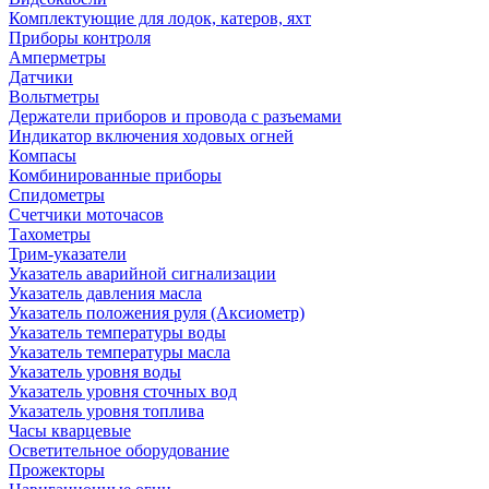
Комплектующие для лодок, катеров, яхт
Приборы контроля
Амперметры
Датчики
Вольтметры
Держатели приборов и провода с разъемами
Индикатор включения ходовых огней
Компасы
Комбинированные приборы
Спидометры
Счетчики моточасов
Тахометры
Трим-указатели
Указатель аварийной сигнализации
Указатель давления масла
Указатель положения руля (Аксиометр)
Указатель температуры воды
Указатель температуры масла
Указатель уровня воды
Указатель уровня сточных вод
Указатель уровня топлива
Часы кварцевые
Осветительное оборудование
Прожекторы