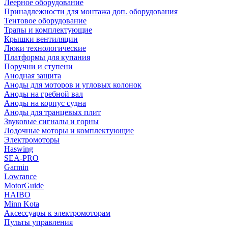
Леерное оборудование
Принадлежности для монтажа доп. оборудования
Тентовое оборудование
Трапы и комплектующие
Крышки вентиляции
Люки технологические
Платформы для купания
Поручни и ступени
Анодная защита
Аноды для моторов и угловых колонок
Аноды на гребной вал
Аноды на корпус судна
Аноды для транцевых плит
Звуковые сигналы и горны
Лодочные моторы и комплектующие
Электромоторы
Haswing
SEA-PRO
Garmin
Lowrance
MotorGuide
HAIBO
Minn Kota
Аксессуары к электромоторам
Пульты управления