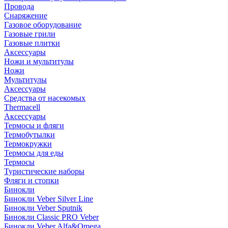
Провода
Снаряжение
Газовое оборудование
Газовые грили
Газовые плитки
Аксессуары
Ножи и мультитулы
Ножи
Мультитулы
Аксессуары
Средства от насекомых
Thermacell
Аксессуары
Термосы и фляги
Термобутылки
Термокружки
Термосы для еды
Термосы
Туристические наборы
Фляги и стопки
Бинокли
Бинокли Veber Silver Line
Бинокли Veber Sputnik
Бинокли Classic PRO Veber
Бинокли Veber Alfa&Omega