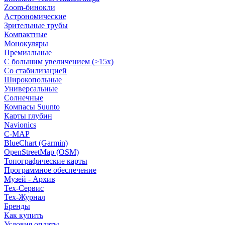
Zoom-бинокли
Астрономические
Зрительные трубы
Компактные
Монокуляры
Премиальные
С большим увеличением (>15x)
Со стабилизацией
Широкопольные
Универсальные
Солнечные
Компасы Suunto
Карты глубин
Navionics
C-MAP
BlueChart (Garmin)
OpenStreetMap (OSM)
Топографические карты
Программное обеспечение
Музей - Архив
Tex-Сервис
Тех-Журнал
Бренды
Как купить
Условия оплаты