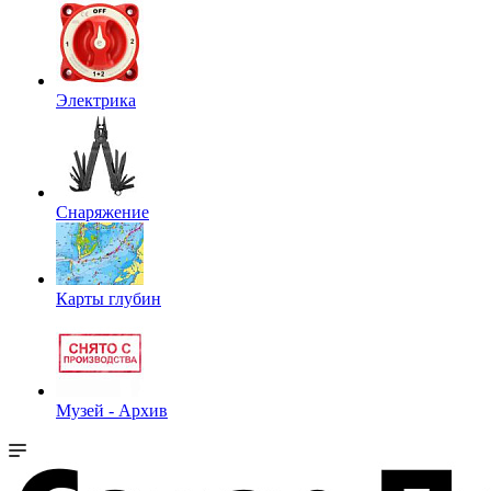
Электрика
Снаряжение
Карты глубин
Музей - Архив