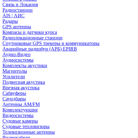
Связь и Локация
Радиостанции
AIS | АИС
Радары
GPS антенны
Компасы и датчики курса
Радиолокационные станции
Спутниковые GPS трекеры и коммуникаторы
Аварийные радиобуи (АРБ) EPIRB
Аудио-Видео
Аудиосистемы
Комплекты акустики
Магнитолы
Усилители
Подвесная акустика
Врезная акустика
Сабвуферы
Саундбары
Антенны AM/FM
Комплектующие
Видеосистемы
Судовые камеры
Cудовые тепловизоры
Телевизионные антенны
Видеокабели