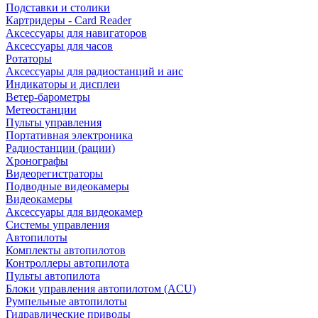
Подставки и столики
Картридеры - Card Reader
Аксессуары для навигаторов
Аксессуары для часов
Ротаторы
Аксессуары для радиостанций и аис
Индикаторы и дисплеи
Ветер-барометры
Метеостанции
Пульты управления
Портативная электроника
Радиостанции (рации)
Хронографы
Видеорегистраторы
Подводные видеокамеры
Видеокамеры
Аксессуары для видеокамер
Системы управления
Автопилоты
Комплекты автопилотов
Контроллеры автопилота
Пульты автопилота
Блоки управления автопилотом (ACU)
Румпельные автопилоты
Гидравлические приводы