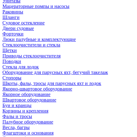
Унитазы
Мацераторные помпы и насосы
Раковины
Шланги
Судовое остекление
Двери судовые
Форточки
Люки палубные и комплектующие
Стеклоочистители и стекла
Щетки
Приводы стеклоочистителя
Поводки
Стекла для лодок
Оборудование для парусных яхт, бегучий такелаж
Стопоры
Шкоты, фалы, тросы для парусных яхт и лодок
Якорно-швартовое оборудование
Якорное оборудование
Швартовое оборудование
Буи и кранцы
Корзины и крепления
Фалы и тросы
Палубное оборудование
Весла, багры
Флагштоки и основания