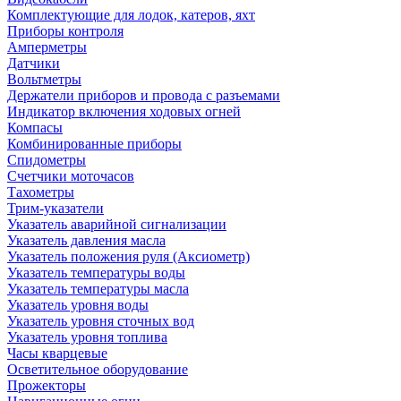
Комплектующие для лодок, катеров, яхт
Приборы контроля
Амперметры
Датчики
Вольтметры
Держатели приборов и провода с разъемами
Индикатор включения ходовых огней
Компасы
Комбинированные приборы
Спидометры
Счетчики моточасов
Тахометры
Трим-указатели
Указатель аварийной сигнализации
Указатель давления масла
Указатель положения руля (Аксиометр)
Указатель температуры воды
Указатель температуры масла
Указатель уровня воды
Указатель уровня сточных вод
Указатель уровня топлива
Часы кварцевые
Осветительное оборудование
Прожекторы