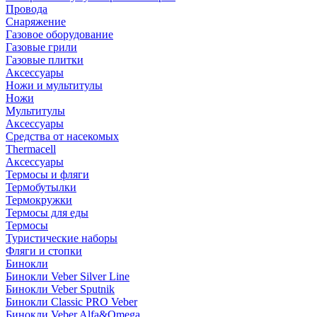
Провода
Снаряжение
Газовое оборудование
Газовые грили
Газовые плитки
Аксессуары
Ножи и мультитулы
Ножи
Мультитулы
Аксессуары
Средства от насекомых
Thermacell
Аксессуары
Термосы и фляги
Термобутылки
Термокружки
Термосы для еды
Термосы
Туристические наборы
Фляги и стопки
Бинокли
Бинокли Veber Silver Line
Бинокли Veber Sputnik
Бинокли Classic PRO Veber
Бинокли Veber Alfa&Omega