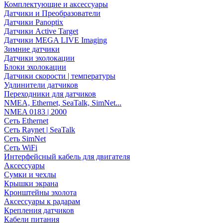
Комплектующие и аксессуары
Датчики и Преобразователи
Датчики Panoptix
Датчики Active Target
Датчики MEGA LIVE Imaging
Зимние датчики
Датчики эхолокации
Блоки эхолокации
Датчики скорости | температуры
Удлинители датчиков
Переходники для датчиков
NMEA, Ethernet, SeaTalk, SimNet...
NMEA 0183 | 2000
Сеть Ethernet
Сеть Raynet | SeaTalk
Сеть SimNet
Сеть WiFi
Интерфейсный кабель для двигателя
Аксессуары
Сумки и чехлы
Крышки экрана
Кронштейны эхолота
Аксессуары к радарам
Крепления датчиков
Кабели питания