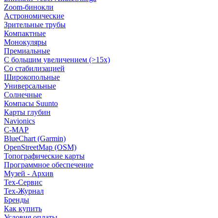
Zoom-бинокли
Астрономические
Зрительные трубы
Компактные
Монокуляры
Премиальные
С большим увеличением (>15x)
Со стабилизацией
Широкопольные
Универсальные
Солнечные
Компасы Suunto
Карты глубин
Navionics
C-MAP
BlueChart (Garmin)
OpenStreetMap (OSM)
Топографические карты
Программное обеспечение
Музей - Архив
Tex-Сервис
Тех-Журнал
Бренды
Как купить
Условия оплаты