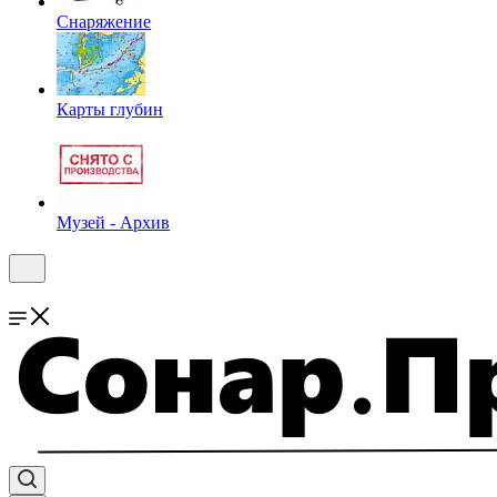
Снаряжение
Карты глубин
Музей - Архив