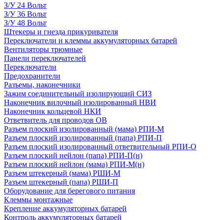
З/У 24 Вольт
З/У 36 Вольт
З/У 48 Вольт
Штекеры и гнезда прикуривателя
Переключатели и клеммы аккумуляторных батарей
Вентиляторы трюмные
Панели переключателей
Переключатели
Предохранители
Разъемы, наконечники
Зажим соединительный изолирующий СИЗ
Наконечник вилочный изолированный НВИ
Наконечник кольцевой НКИ
Ответвитель для проводов ОВ
Разъем плоский изолированный (мама) РПИ-М
Разъем плоский изолированный (папа) РПИ-П
Разъем плоский изолированный ответвительный РПИ-О
Разъем плоский нейлон (папа) РПИ-П(н)
Разъем плоский нейлон (мама) РПИ-М(н)
Разъем штекерный (мама) РШИ-М
Разъем штекерный (папа) РШИ-П
Оборудование для берегового питания
Клеммы монтажные
Крепление аккумуляторных батарей
Контроль аккумуляторных батарей