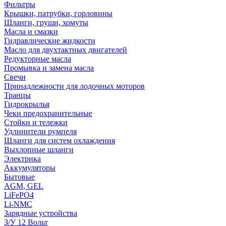
Фильтры
Крышки, патрубки, горловины
Шланги, груши, хомуты
Масла и смазки
Гидравлические жидкости
Масло для двухтактных двигателей
Редукторные масла
Промывка и замена масла
Свечи
Принадлежности для лодочных моторов
Транцы
Гидрокрылья
Чеки предохранительные
Стойки и тележки
Удлинители румпеля
Шланги для систем охлаждения
Выхлопные шланги
Электрика
Аккумуляторы
Бытовые
AGM, GEL
LiFePO4
Li-NMC
Зарядные устройства
З/У 12 Вольт