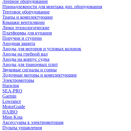
Леерное оборудование
Принадлежности для монтажа доп. оборудования
Тентовое оборудование
Трапы и комплектующие
Крышки вентиляции
Люки технологические
Платформы для купания
Поручни и ступени
Анодная защита
Аноды для моторов и угловых колонок
Аноды на гребной вал
Аноды на корпус судна
Аноды для транцевых плит
Звуковые сигналы и горны
Лодочные моторы и комплектующие
Электромоторы
Haswing
SEA-PRO
Garmin
Lowrance
MotorGuide
HAIBO
Minn Kota
Аксессуары к электромоторам
Пульты управления