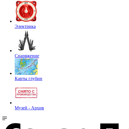
Электрика
Снаряжение
Карты глубин
Музей - Архив