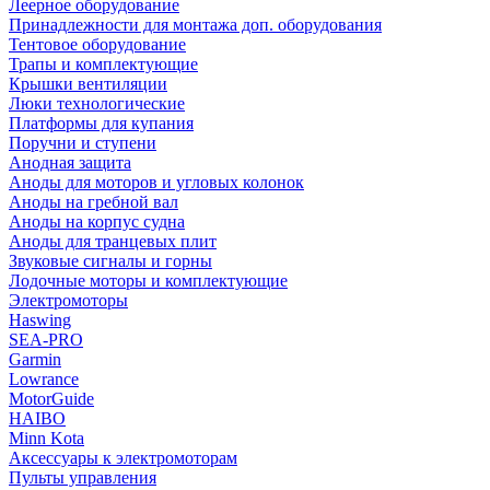
Леерное оборудование
Принадлежности для монтажа доп. оборудования
Тентовое оборудование
Трапы и комплектующие
Крышки вентиляции
Люки технологические
Платформы для купания
Поручни и ступени
Анодная защита
Аноды для моторов и угловых колонок
Аноды на гребной вал
Аноды на корпус судна
Аноды для транцевых плит
Звуковые сигналы и горны
Лодочные моторы и комплектующие
Электромоторы
Haswing
SEA-PRO
Garmin
Lowrance
MotorGuide
HAIBO
Minn Kota
Аксессуары к электромоторам
Пульты управления