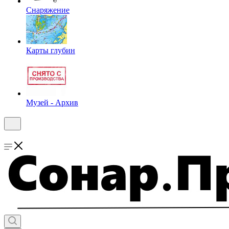
Снаряжение
Карты глубин
Музей - Архив