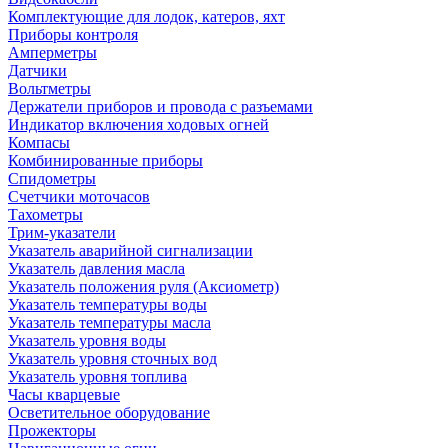
Комплектующие для лодок, катеров, яхт
Приборы контроля
Амперметры
Датчики
Вольтметры
Держатели приборов и провода с разъемами
Индикатор включения ходовых огней
Компасы
Комбинированные приборы
Спидометры
Счетчики моточасов
Тахометры
Трим-указатели
Указатель аварийной сигнализации
Указатель давления масла
Указатель положения руля (Аксиометр)
Указатель температуры воды
Указатель температуры масла
Указатель уровня воды
Указатель уровня сточных вод
Указатель уровня топлива
Часы кварцевые
Осветительное оборудование
Прожекторы