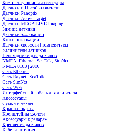
Комплектующие и аксессуары
Датчики и Преобразователи
Датчики Panoptix
Датчики Active Target
Датчики MEGA LIVE Imaging
Зимние датчики
Датчики эхолокации
Блоки эхолокации
Датчики скорости | температуры
Удлинители датчиков
Переходники для датчиков
NMEA, Ethernet, SeaTalk, SimNet...
NMEA 0183 | 2000
Сеть Ethernet
Сеть Raynet | SeaTalk
Сеть SimNet
Сеть WiFi
Интерфейсный кабель для двигателя
Аксессуары
Сумки и чехлы
Крышки экрана
Кронштейны эхолота
Аксессуары к радарам
Крепления датчиков
Кабели питания