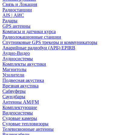
Связь и Локация
Радиостанции
AIS | АИС
Радары
GPS антенны
Компасы и датчики курса
Радиолокационные станции
Спутниковые GPS трекеры и коммуникаторы
Аварийные радиобуи (АРБ) EPIRB
Аудио-Видео
Аудиосистемы
Комплекты акустики
Магнитолы
Усилители
Подвесная акустика
Врезная акустика
Сабвуферы
Саундбары
Антенны AM/FM
Комплектующие
Видеосистемы
Судовые камеры
Cудовые тепловизоры
Телевизионные антенны
Видеокабели