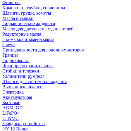
Фильтры
Крышки, патрубки, горловины
Шланги, груши, хомуты
Масла и смазки
Гидравлические жидкости
Масло для двухтактных двигателей
Редукторные масла
Промывка и замена масла
Свечи
Принадлежности для лодочных моторов
Транцы
Гидрокрылья
Чеки предохранительные
Стойки и тележки
Удлинители румпеля
Шланги для систем охлаждения
Выхлопные шланги
Электрика
Аккумуляторы
Бытовые
AGM, GEL
LiFePO4
Li-NMC
Зарядные устройства
З/У 12 Вольт