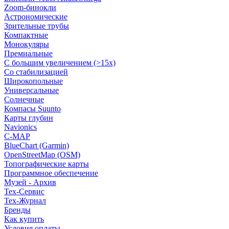
Zoom-бинокли
Астрономические
Зрительные трубы
Компактные
Монокуляры
Премиальные
С большим увеличением (>15x)
Со стабилизацией
Широкопольные
Универсальные
Солнечные
Компасы Suunto
Карты глубин
Navionics
C-MAP
BlueChart (Garmin)
OpenStreetMap (OSM)
Топографические карты
Программное обеспечение
Музей - Архив
Tex-Сервис
Тех-Журнал
Бренды
Как купить
Условия оплаты