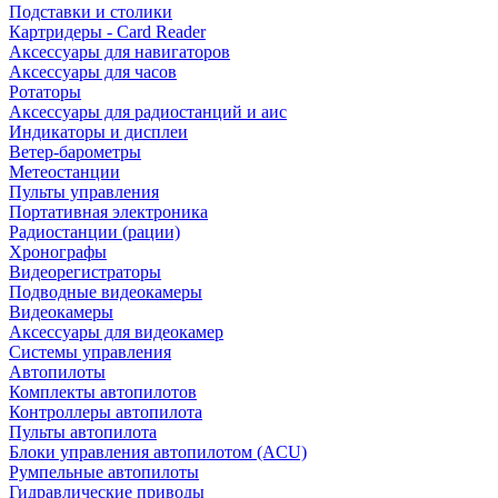
Подставки и столики
Картридеры - Card Reader
Аксессуары для навигаторов
Аксессуары для часов
Ротаторы
Аксессуары для радиостанций и аис
Индикаторы и дисплеи
Ветер-барометры
Метеостанции
Пульты управления
Портативная электроника
Радиостанции (рации)
Хронографы
Видеорегистраторы
Подводные видеокамеры
Видеокамеры
Аксессуары для видеокамер
Системы управления
Автопилоты
Комплекты автопилотов
Контроллеры автопилота
Пульты автопилота
Блоки управления автопилотом (ACU)
Румпельные автопилоты
Гидравлические приводы