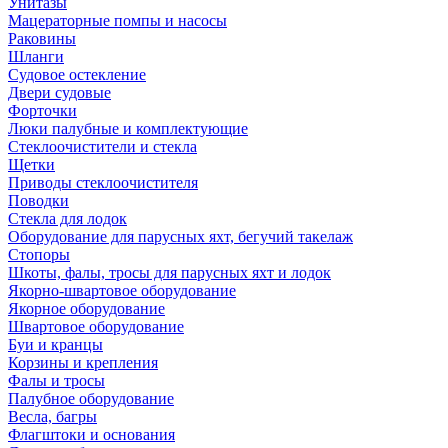
Унитазы
Мацераторные помпы и насосы
Раковины
Шланги
Судовое остекление
Двери судовые
Форточки
Люки палубные и комплектующие
Стеклоочистители и стекла
Щетки
Приводы стеклоочистителя
Поводки
Стекла для лодок
Оборудование для парусных яхт, бегучий такелаж
Стопоры
Шкоты, фалы, тросы для парусных яхт и лодок
Якорно-швартовое оборудование
Якорное оборудование
Швартовое оборудование
Буи и кранцы
Корзины и крепления
Фалы и тросы
Палубное оборудование
Весла, багры
Флагштоки и основания