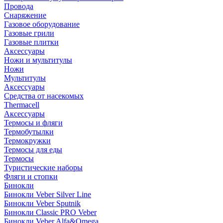
Провода
Снаряжение
Газовое оборудование
Газовые грили
Газовые плитки
Аксессуары
Ножи и мультитулы
Ножи
Мультитулы
Аксессуары
Средства от насекомых
Thermacell
Аксессуары
Термосы и фляги
Термобутылки
Термокружки
Термосы для еды
Термосы
Туристические наборы
Фляги и стопки
Бинокли
Бинокли Veber Silver Line
Бинокли Veber Sputnik
Бинокли Classic PRO Veber
Бинокли Veber Alfa&Omega