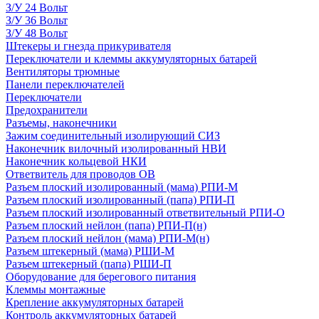
З/У 24 Вольт
З/У 36 Вольт
З/У 48 Вольт
Штекеры и гнезда прикуривателя
Переключатели и клеммы аккумуляторных батарей
Вентиляторы трюмные
Панели переключателей
Переключатели
Предохранители
Разъемы, наконечники
Зажим соединительный изолирующий СИЗ
Наконечник вилочный изолированный НВИ
Наконечник кольцевой НКИ
Ответвитель для проводов ОВ
Разъем плоский изолированный (мама) РПИ-М
Разъем плоский изолированный (папа) РПИ-П
Разъем плоский изолированный ответвительный РПИ-О
Разъем плоский нейлон (папа) РПИ-П(н)
Разъем плоский нейлон (мама) РПИ-М(н)
Разъем штекерный (мама) РШИ-М
Разъем штекерный (папа) РШИ-П
Оборудование для берегового питания
Клеммы монтажные
Крепление аккумуляторных батарей
Контроль аккумуляторных батарей