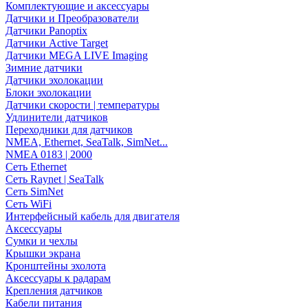
Комплектующие и аксессуары
Датчики и Преобразователи
Датчики Panoptix
Датчики Active Target
Датчики MEGA LIVE Imaging
Зимние датчики
Датчики эхолокации
Блоки эхолокации
Датчики скорости | температуры
Удлинители датчиков
Переходники для датчиков
NMEA, Ethernet, SeaTalk, SimNet...
NMEA 0183 | 2000
Сеть Ethernet
Сеть Raynet | SeaTalk
Сеть SimNet
Сеть WiFi
Интерфейсный кабель для двигателя
Аксессуары
Сумки и чехлы
Крышки экрана
Кронштейны эхолота
Аксессуары к радарам
Крепления датчиков
Кабели питания