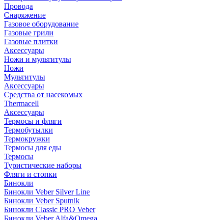
Провода
Снаряжение
Газовое оборудование
Газовые грили
Газовые плитки
Аксессуары
Ножи и мультитулы
Ножи
Мультитулы
Аксессуары
Средства от насекомых
Thermacell
Аксессуары
Термосы и фляги
Термобутылки
Термокружки
Термосы для еды
Термосы
Туристические наборы
Фляги и стопки
Бинокли
Бинокли Veber Silver Line
Бинокли Veber Sputnik
Бинокли Classic PRO Veber
Бинокли Veber Alfa&Omega