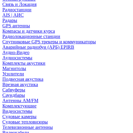
Связь и Локация
Радиостанции
AIS | АИС
Радары
GPS антенны
Компасы и датчики курса
Радиолокационные станции
Спутниковые GPS трекеры и коммуникаторы
Аварийные радиобуи (АРБ) EPIRB
Аудио-Видео
Аудиосистемы
Комплекты акустики
Магнитолы
Усилители
Подвесная акустика
Врезная акустика
Сабвуферы
Саундбары
Антенны AM/FM
Комплектующие
Видеосистемы
Судовые камеры
Cудовые тепловизоры
Телевизионные антенны
Видеокабели