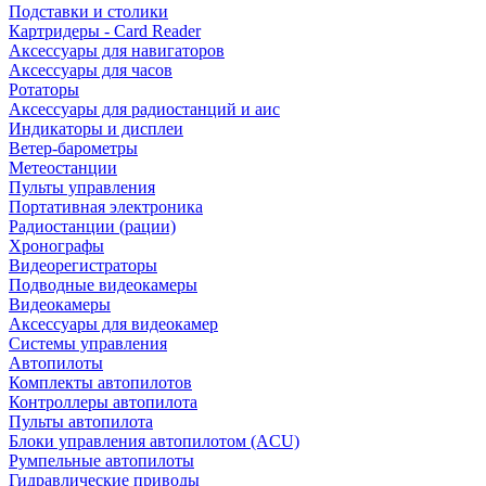
Подставки и столики
Картридеры - Card Reader
Аксессуары для навигаторов
Аксессуары для часов
Ротаторы
Аксессуары для радиостанций и аис
Индикаторы и дисплеи
Ветер-барометры
Метеостанции
Пульты управления
Портативная электроника
Радиостанции (рации)
Хронографы
Видеорегистраторы
Подводные видеокамеры
Видеокамеры
Аксессуары для видеокамер
Системы управления
Автопилоты
Комплекты автопилотов
Контроллеры автопилота
Пульты автопилота
Блоки управления автопилотом (ACU)
Румпельные автопилоты
Гидравлические приводы