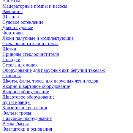
Унитазы
Мацераторные помпы и насосы
Раковины
Шланги
Судовое остекление
Двери судовые
Форточки
Люки палубные и комплектующие
Стеклоочистители и стекла
Щетки
Приводы стеклоочистителя
Поводки
Стекла для лодок
Оборудование для парусных яхт, бегучий такелаж
Стопоры
Шкоты, фалы, тросы для парусных яхт и лодок
Якорно-швартовое оборудование
Якорное оборудование
Швартовое оборудование
Буи и кранцы
Корзины и крепления
Фалы и тросы
Палубное оборудование
Весла, багры
Флагштоки и основания