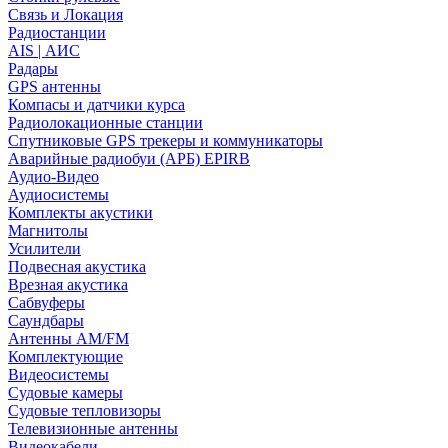
Связь и Локация
Радиостанции
AIS | АИС
Радары
GPS антенны
Компасы и датчики курса
Радиолокационные станции
Спутниковые GPS трекеры и коммуникаторы
Аварийные радиобуи (АРБ) EPIRB
Аудио-Видео
Аудиосистемы
Комплекты акустики
Магнитолы
Усилители
Подвесная акустика
Врезная акустика
Сабвуферы
Саундбары
Антенны AM/FM
Комплектующие
Видеосистемы
Судовые камеры
Cудовые тепловизоры
Телевизионные антенны
Видеокабели