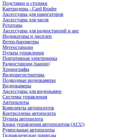
Подставки и столики
Картридеры - Card Reader
Аксессуары для навигаторов
Аксессуары для часов
Ротаторы
Аксессуары для радиостанций и аис
Индикаторы и дисплеи
Ветер-барометры
Метеостанции
Пульты управления
Портативная электроника
Радиостанции (рации)
Хронографы
Видеорегистраторы
Подводные видеокамеры
Видеокамеры
Аксессуары для видеокамер
Системы управления
Автопилоты
Комплекты автопилотов
Контроллеры автопилота
Пульты автопилота
Блоки управления автопилотом (ACU)
Румпельные автопилоты
Гидравлические приводы