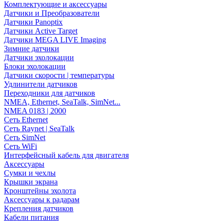
Комплектующие и аксессуары
Датчики и Преобразователи
Датчики Panoptix
Датчики Active Target
Датчики MEGA LIVE Imaging
Зимние датчики
Датчики эхолокации
Блоки эхолокации
Датчики скорости | температуры
Удлинители датчиков
Переходники для датчиков
NMEA, Ethernet, SeaTalk, SimNet...
NMEA 0183 | 2000
Сеть Ethernet
Сеть Raynet | SeaTalk
Сеть SimNet
Сеть WiFi
Интерфейсный кабель для двигателя
Аксессуары
Сумки и чехлы
Крышки экрана
Кронштейны эхолота
Аксессуары к радарам
Крепления датчиков
Кабели питания