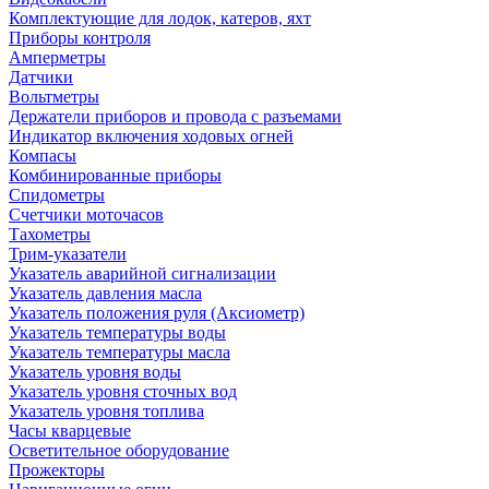
Комплектующие для лодок, катеров, яхт
Приборы контроля
Амперметры
Датчики
Вольтметры
Держатели приборов и провода с разъемами
Индикатор включения ходовых огней
Компасы
Комбинированные приборы
Спидометры
Счетчики моточасов
Тахометры
Трим-указатели
Указатель аварийной сигнализации
Указатель давления масла
Указатель положения руля (Аксиометр)
Указатель температуры воды
Указатель температуры масла
Указатель уровня воды
Указатель уровня сточных вод
Указатель уровня топлива
Часы кварцевые
Осветительное оборудование
Прожекторы