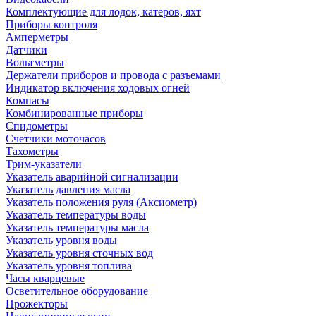
Комплектующие для лодок, катеров, яхт
Приборы контроля
Амперметры
Датчики
Вольтметры
Держатели приборов и провода с разъемами
Индикатор включения ходовых огней
Компасы
Комбинированные приборы
Спидометры
Счетчики моточасов
Тахометры
Трим-указатели
Указатель аварийной сигнализации
Указатель давления масла
Указатель положения руля (Аксиометр)
Указатель температуры воды
Указатель температуры масла
Указатель уровня воды
Указатель уровня сточных вод
Указатель уровня топлива
Часы кварцевые
Осветительное оборудование
Прожекторы