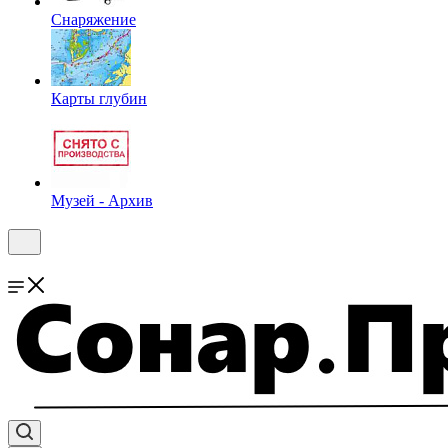
Снаряжение
Карты глубин
Музей - Архив