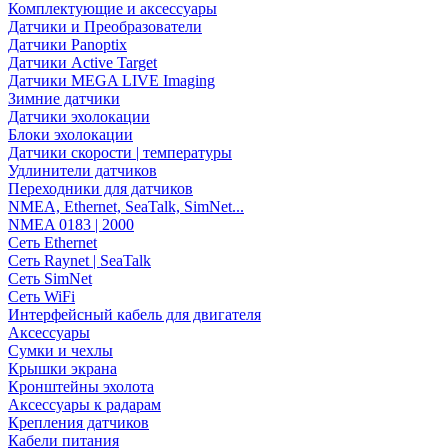
Комплектующие и аксессуары
Датчики и Преобразователи
Датчики Panoptix
Датчики Active Target
Датчики MEGA LIVE Imaging
Зимние датчики
Датчики эхолокации
Блоки эхолокации
Датчики скорости | температуры
Удлинители датчиков
Переходники для датчиков
NMEA, Ethernet, SeaTalk, SimNet...
NMEA 0183 | 2000
Сеть Ethernet
Сеть Raynet | SeaTalk
Сеть SimNet
Сеть WiFi
Интерфейсный кабель для двигателя
Аксессуары
Сумки и чехлы
Крышки экрана
Кронштейны эхолота
Аксессуары к радарам
Крепления датчиков
Кабели питания