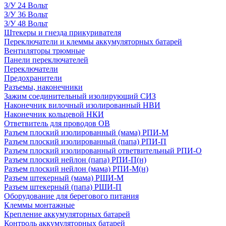
З/У 24 Вольт
З/У 36 Вольт
З/У 48 Вольт
Штекеры и гнезда прикуривателя
Переключатели и клеммы аккумуляторных батарей
Вентиляторы трюмные
Панели переключателей
Переключатели
Предохранители
Разъемы, наконечники
Зажим соединительный изолирующий СИЗ
Наконечник вилочный изолированный НВИ
Наконечник кольцевой НКИ
Ответвитель для проводов ОВ
Разъем плоский изолированный (мама) РПИ-М
Разъем плоский изолированный (папа) РПИ-П
Разъем плоский изолированный ответвительный РПИ-О
Разъем плоский нейлон (папа) РПИ-П(н)
Разъем плоский нейлон (мама) РПИ-М(н)
Разъем штекерный (мама) РШИ-М
Разъем штекерный (папа) РШИ-П
Оборудование для берегового питания
Клеммы монтажные
Крепление аккумуляторных батарей
Контроль аккумуляторных батарей