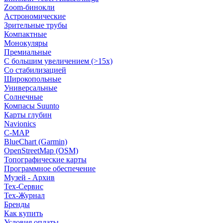
Zoom-бинокли
Астрономические
Зрительные трубы
Компактные
Монокуляры
Премиальные
С большим увеличением (>15x)
Со стабилизацией
Широкопольные
Универсальные
Солнечные
Компасы Suunto
Карты глубин
Navionics
C-MAP
BlueChart (Garmin)
OpenStreetMap (OSM)
Топографические карты
Программное обеспечение
Музей - Архив
Tex-Сервис
Тех-Журнал
Бренды
Как купить
Условия оплаты