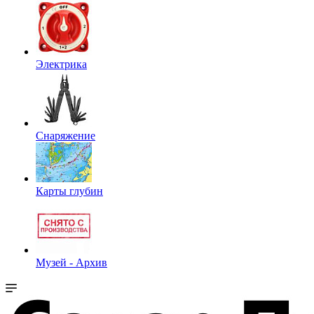
Электрика
Снаряжение
Карты глубин
Музей - Архив