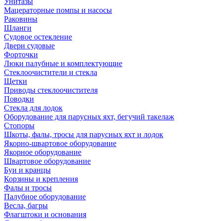
Унитазы
Мацераторные помпы и насосы
Раковины
Шланги
Судовое остекление
Двери судовые
Форточки
Люки палубные и комплектующие
Стеклоочистители и стекла
Щетки
Приводы стеклоочистителя
Поводки
Стекла для лодок
Оборудование для парусных яхт, бегучий такелаж
Стопоры
Шкоты, фалы, тросы для парусных яхт и лодок
Якорно-швартовое оборудование
Якорное оборудование
Швартовое оборудование
Буи и кранцы
Корзины и крепления
Фалы и тросы
Палубное оборудование
Весла, багры
Флагштоки и основания