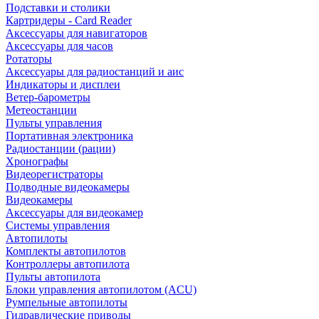
Подставки и столики
Картридеры - Card Reader
Аксессуары для навигаторов
Аксессуары для часов
Ротаторы
Аксессуары для радиостанций и аис
Индикаторы и дисплеи
Ветер-барометры
Метеостанции
Пульты управления
Портативная электроника
Радиостанции (рации)
Хронографы
Видеорегистраторы
Подводные видеокамеры
Видеокамеры
Аксессуары для видеокамер
Системы управления
Автопилоты
Комплекты автопилотов
Контроллеры автопилота
Пульты автопилота
Блоки управления автопилотом (ACU)
Румпельные автопилоты
Гидравлические приводы