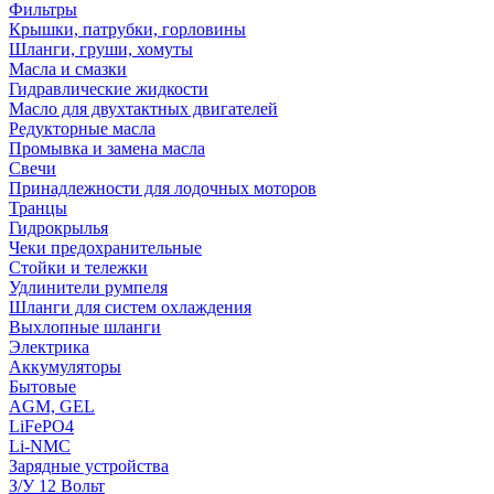
Фильтры
Крышки, патрубки, горловины
Шланги, груши, хомуты
Масла и смазки
Гидравлические жидкости
Масло для двухтактных двигателей
Редукторные масла
Промывка и замена масла
Свечи
Принадлежности для лодочных моторов
Транцы
Гидрокрылья
Чеки предохранительные
Стойки и тележки
Удлинители румпеля
Шланги для систем охлаждения
Выхлопные шланги
Электрика
Аккумуляторы
Бытовые
AGM, GEL
LiFePO4
Li-NMC
Зарядные устройства
З/У 12 Вольт