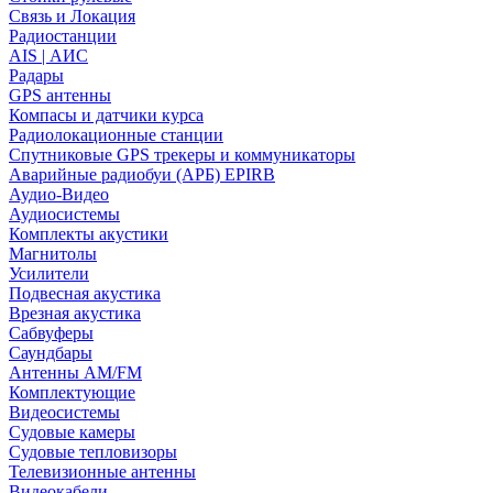
Связь и Локация
Радиостанции
AIS | АИС
Радары
GPS антенны
Компасы и датчики курса
Радиолокационные станции
Спутниковые GPS трекеры и коммуникаторы
Аварийные радиобуи (АРБ) EPIRB
Аудио-Видео
Аудиосистемы
Комплекты акустики
Магнитолы
Усилители
Подвесная акустика
Врезная акустика
Сабвуферы
Саундбары
Антенны AM/FM
Комплектующие
Видеосистемы
Судовые камеры
Cудовые тепловизоры
Телевизионные антенны
Видеокабели