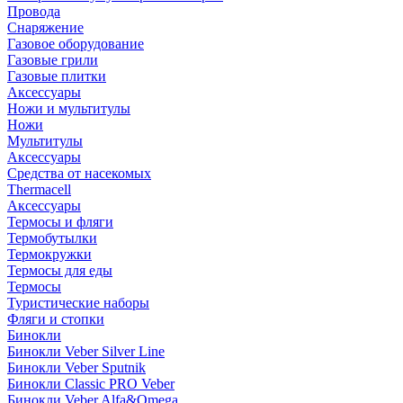
Провода
Снаряжение
Газовое оборудование
Газовые грили
Газовые плитки
Аксессуары
Ножи и мультитулы
Ножи
Мультитулы
Аксессуары
Средства от насекомых
Thermacell
Аксессуары
Термосы и фляги
Термобутылки
Термокружки
Термосы для еды
Термосы
Туристические наборы
Фляги и стопки
Бинокли
Бинокли Veber Silver Line
Бинокли Veber Sputnik
Бинокли Classic PRO Veber
Бинокли Veber Alfa&Omega