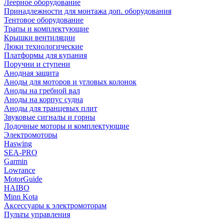
Леерное оборудование
Принадлежности для монтажа доп. оборудования
Тентовое оборудование
Трапы и комплектующие
Крышки вентиляции
Люки технологические
Платформы для купания
Поручни и ступени
Анодная защита
Аноды для моторов и угловых колонок
Аноды на гребной вал
Аноды на корпус судна
Аноды для транцевых плит
Звуковые сигналы и горны
Лодочные моторы и комплектующие
Электромоторы
Haswing
SEA-PRO
Garmin
Lowrance
MotorGuide
HAIBO
Minn Kota
Аксессуары к электромоторам
Пульты управления