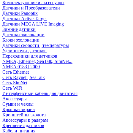
Комплектующие и аксессуары
Датчики и Преобразователи
Датчики Panoptix
Датчики Active Target
Датчики MEGA LIVE Imaging
Зимние датчики
Датчики эхолокации
Блоки эхолокации
Датчики скорости | температуры
Удлинители датчиков
Переходники для датчиков
NMEA, Ethernet, SeaTalk, SimNet...
NMEA 0183 | 2000
Сеть Ethernet
Сеть Raynet | SeaTalk
Сеть SimNet
Сеть WiFi
Интерфейсный кабель для двигателя
Аксессуары
Сумки и чехлы
Крышки экрана
Кронштейны эхолота
Аксессуары к радарам
Крепления датчиков
Кабели питания