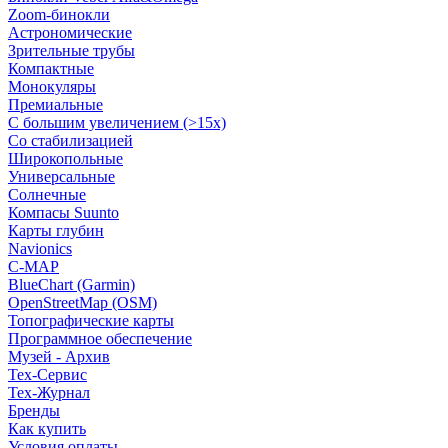
Zoom-бинокли
Астрономические
Зрительные трубы
Компактные
Монокуляры
Премиальные
С большим увеличением (>15x)
Со стабилизацией
Широкопольные
Универсальные
Солнечные
Компасы Suunto
Карты глубин
Navionics
C-MAP
BlueChart (Garmin)
OpenStreetMap (OSM)
Топографические карты
Программное обеспечение
Музей - Архив
Tex-Сервис
Тех-Журнал
Бренды
Как купить
Условия оплаты