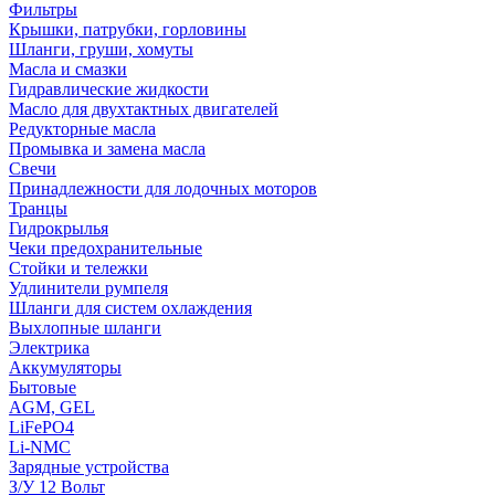
Фильтры
Крышки, патрубки, горловины
Шланги, груши, хомуты
Масла и смазки
Гидравлические жидкости
Масло для двухтактных двигателей
Редукторные масла
Промывка и замена масла
Свечи
Принадлежности для лодочных моторов
Транцы
Гидрокрылья
Чеки предохранительные
Стойки и тележки
Удлинители румпеля
Шланги для систем охлаждения
Выхлопные шланги
Электрика
Аккумуляторы
Бытовые
AGM, GEL
LiFePO4
Li-NMC
Зарядные устройства
З/У 12 Вольт