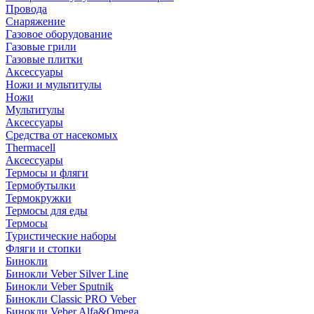
Провода
Снаряжение
Газовое оборудование
Газовые грили
Газовые плитки
Аксессуары
Ножи и мультитулы
Ножи
Мультитулы
Аксессуары
Средства от насекомых
Thermacell
Аксессуары
Термосы и фляги
Термобутылки
Термокружки
Термосы для еды
Термосы
Туристические наборы
Фляги и стопки
Бинокли
Бинокли Veber Silver Line
Бинокли Veber Sputnik
Бинокли Classic PRO Veber
Бинокли Veber Alfa&Omega