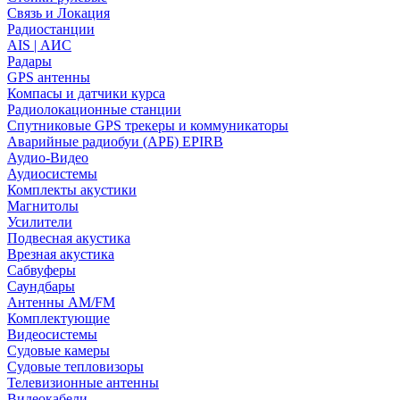
Связь и Локация
Радиостанции
AIS | АИС
Радары
GPS антенны
Компасы и датчики курса
Радиолокационные станции
Спутниковые GPS трекеры и коммуникаторы
Аварийные радиобуи (АРБ) EPIRB
Аудио-Видео
Аудиосистемы
Комплекты акустики
Магнитолы
Усилители
Подвесная акустика
Врезная акустика
Сабвуферы
Саундбары
Антенны AM/FM
Комплектующие
Видеосистемы
Судовые камеры
Cудовые тепловизоры
Телевизионные антенны
Видеокабели