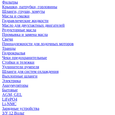
Фильтры
Крышки, патрубки, горловины
Шланги, груши, хомуты
Масла и смазки
Гидравлические жидкости
Масло для двухтактных двигателей
Редукторные масла
Промывка и замена масла
Свечи
Принадлежности для лодочных моторов
Транцы
Гидрокрылья
Чеки предохранительные
Стойки и тележки
Удлинители румпеля
Шланги для систем охлаждения
Выхлопные шланги
Электрика
Аккумуляторы
Бытовые
AGM, GEL
LiFePO4
Li-NMC
Зарядные устройства
З/У 12 Вольт