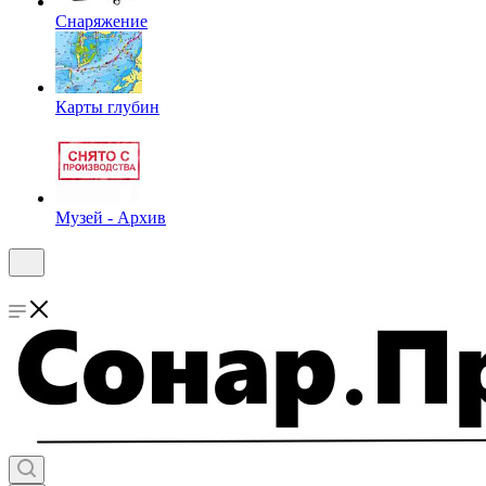
Снаряжение
Карты глубин
Музей - Архив