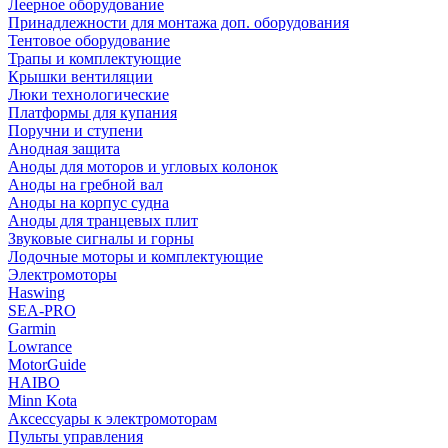
Леерное оборудование
Принадлежности для монтажа доп. оборудования
Тентовое оборудование
Трапы и комплектующие
Крышки вентиляции
Люки технологические
Платформы для купания
Поручни и ступени
Анодная защита
Аноды для моторов и угловых колонок
Аноды на гребной вал
Аноды на корпус судна
Аноды для транцевых плит
Звуковые сигналы и горны
Лодочные моторы и комплектующие
Электромоторы
Haswing
SEA-PRO
Garmin
Lowrance
MotorGuide
HAIBO
Minn Kota
Аксессуары к электромоторам
Пульты управления