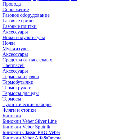
Провода
Снаряжение
Газовое оборудование
Газовые грили
Газовые плитки
Аксессуары
Ножи и мультитулы
Ножи
Мультитулы
Аксессуары
Средства от насекомых
Thermacell
Аксессуары
Термосы и фляги
Термобутылки
Термокружки
Термосы для еды
Термосы
Туристические наборы
Фляги и стопки
Бинокли
Бинокли Veber Silver Line
Бинокли Veber Sputnik
Бинокли Classic PRO Veber
Бинокли Veber Alfa&Omega