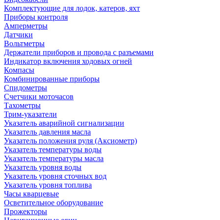
Комплектующие для лодок, катеров, яхт
Приборы контроля
Амперметры
Датчики
Вольтметры
Держатели приборов и провода с разъемами
Индикатор включения ходовых огней
Компасы
Комбинированные приборы
Спидометры
Счетчики моточасов
Тахометры
Трим-указатели
Указатель аварийной сигнализации
Указатель давления масла
Указатель положения руля (Аксиометр)
Указатель температуры воды
Указатель температуры масла
Указатель уровня воды
Указатель уровня сточных вод
Указатель уровня топлива
Часы кварцевые
Осветительное оборудование
Прожекторы