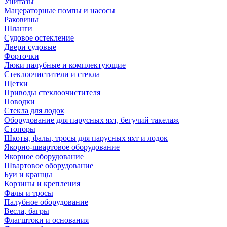
Унитазы
Мацераторные помпы и насосы
Раковины
Шланги
Судовое остекление
Двери судовые
Форточки
Люки палубные и комплектующие
Стеклоочистители и стекла
Щетки
Приводы стеклоочистителя
Поводки
Стекла для лодок
Оборудование для парусных яхт, бегучий такелаж
Стопоры
Шкоты, фалы, тросы для парусных яхт и лодок
Якорно-швартовое оборудование
Якорное оборудование
Швартовое оборудование
Буи и кранцы
Корзины и крепления
Фалы и тросы
Палубное оборудование
Весла, багры
Флагштоки и основания