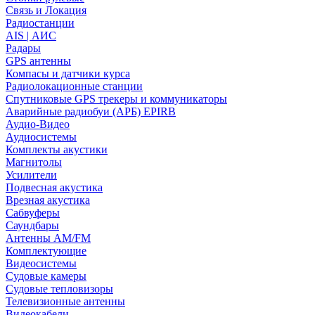
Связь и Локация
Радиостанции
AIS | АИС
Радары
GPS антенны
Компасы и датчики курса
Радиолокационные станции
Спутниковые GPS трекеры и коммуникаторы
Аварийные радиобуи (АРБ) EPIRB
Аудио-Видео
Аудиосистемы
Комплекты акустики
Магнитолы
Усилители
Подвесная акустика
Врезная акустика
Сабвуферы
Саундбары
Антенны AM/FM
Комплектующие
Видеосистемы
Судовые камеры
Cудовые тепловизоры
Телевизионные антенны
Видеокабели