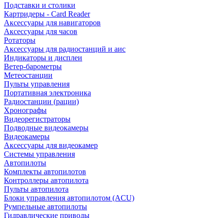
Подставки и столики
Картридеры - Card Reader
Аксессуары для навигаторов
Аксессуары для часов
Ротаторы
Аксессуары для радиостанций и аис
Индикаторы и дисплеи
Ветер-барометры
Метеостанции
Пульты управления
Портативная электроника
Радиостанции (рации)
Хронографы
Видеорегистраторы
Подводные видеокамеры
Видеокамеры
Аксессуары для видеокамер
Системы управления
Автопилоты
Комплекты автопилотов
Контроллеры автопилота
Пульты автопилота
Блоки управления автопилотом (ACU)
Румпельные автопилоты
Гидравлические приводы