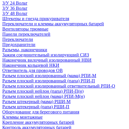
З/У 24 Вольт
З/У 36 Вольт
З/У 48 Вольт
Штекеры и гнезда прикуривателя
Переключатели и клеммы аккумуляторных батарей
Вентиляторы трюмные
Панели переключателей
Переключатели
Предохранители
Разъемы, наконечники
Зажим соединительный изолирующий СИЗ
Наконечник вилочный изолированный НВИ
Наконечник кольцевой НКИ
Ответвитель для проводов ОВ
Разъем плоский изолированный (мама) РПИ-М
Разъем плоский изолированный (папа) РПИ-П
Разъем плоский изолированный ответвительный РПИ-О
Разъем плоский нейлон (папа) РПИ-П(н)
Разъем плоский нейлон (мама) РПИ-М(н)
Разъем штекерный (мама) РШИ-М
Разъем штекерный (папа) РШИ-П
Оборудование для берегового питания
Клеммы монтажные
Крепление аккумуляторных батарей
Контроль аккумуляторных батарей