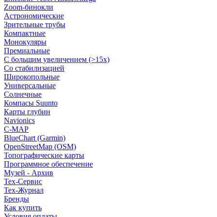
Zoom-бинокли
Астрономические
Зрительные трубы
Компактные
Монокуляры
Премиальные
С большим увеличением (>15x)
Со стабилизацией
Широкопольные
Универсальные
Солнечные
Компасы Suunto
Карты глубин
Navionics
C-MAP
BlueChart (Garmin)
OpenStreetMap (OSM)
Топографические карты
Программное обеспечение
Музей - Архив
Tex-Сервис
Тех-Журнал
Бренды
Как купить
Условия оплаты