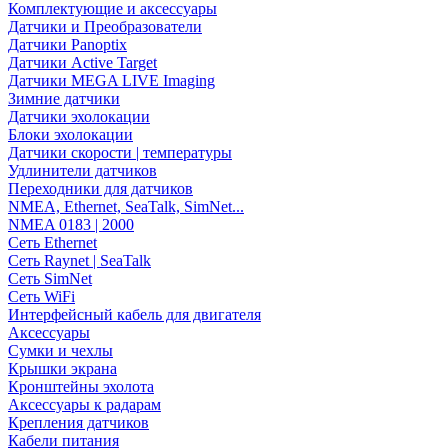
Комплектующие и аксессуары
Датчики и Преобразователи
Датчики Panoptix
Датчики Active Target
Датчики MEGA LIVE Imaging
Зимние датчики
Датчики эхолокации
Блоки эхолокации
Датчики скорости | температуры
Удлинители датчиков
Переходники для датчиков
NMEA, Ethernet, SeaTalk, SimNet...
NMEA 0183 | 2000
Сеть Ethernet
Сеть Raynet | SeaTalk
Сеть SimNet
Сеть WiFi
Интерфейсный кабель для двигателя
Аксессуары
Сумки и чехлы
Крышки экрана
Кронштейны эхолота
Аксессуары к радарам
Крепления датчиков
Кабели питания