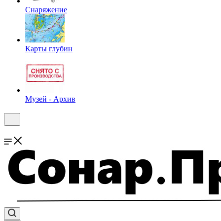
Снаряжение
Карты глубин
Музей - Архив