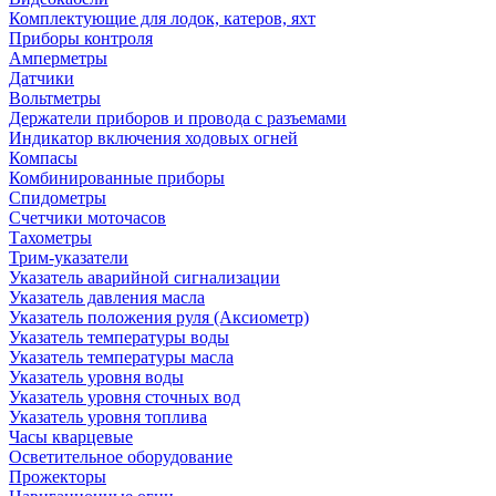
Комплектующие для лодок, катеров, яхт
Приборы контроля
Амперметры
Датчики
Вольтметры
Держатели приборов и провода с разъемами
Индикатор включения ходовых огней
Компасы
Комбинированные приборы
Спидометры
Счетчики моточасов
Тахометры
Трим-указатели
Указатель аварийной сигнализации
Указатель давления масла
Указатель положения руля (Аксиометр)
Указатель температуры воды
Указатель температуры масла
Указатель уровня воды
Указатель уровня сточных вод
Указатель уровня топлива
Часы кварцевые
Осветительное оборудование
Прожекторы