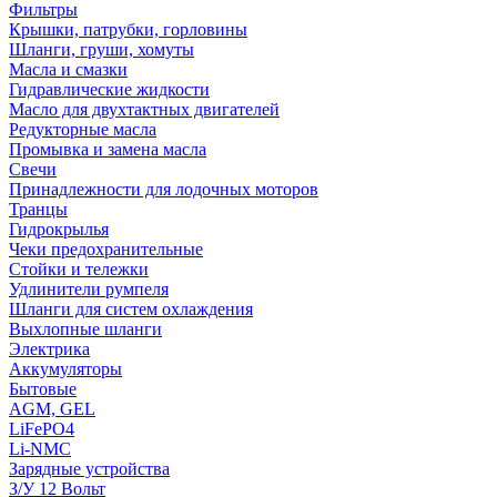
Фильтры
Крышки, патрубки, горловины
Шланги, груши, хомуты
Масла и смазки
Гидравлические жидкости
Масло для двухтактных двигателей
Редукторные масла
Промывка и замена масла
Свечи
Принадлежности для лодочных моторов
Транцы
Гидрокрылья
Чеки предохранительные
Стойки и тележки
Удлинители румпеля
Шланги для систем охлаждения
Выхлопные шланги
Электрика
Аккумуляторы
Бытовые
AGM, GEL
LiFePO4
Li-NMC
Зарядные устройства
З/У 12 Вольт