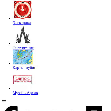
Электрика
Снаряжение
Карты глубин
Музей - Архив