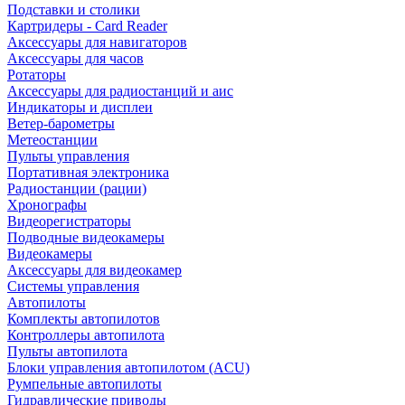
Подставки и столики
Картридеры - Card Reader
Аксессуары для навигаторов
Аксессуары для часов
Ротаторы
Аксессуары для радиостанций и аис
Индикаторы и дисплеи
Ветер-барометры
Метеостанции
Пульты управления
Портативная электроника
Радиостанции (рации)
Хронографы
Видеорегистраторы
Подводные видеокамеры
Видеокамеры
Аксессуары для видеокамер
Системы управления
Автопилоты
Комплекты автопилотов
Контроллеры автопилота
Пульты автопилота
Блоки управления автопилотом (ACU)
Румпельные автопилоты
Гидравлические приводы