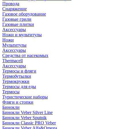
Провода
Снаряжение
Газовое оборудование
Газовые грили
Газовые плитки
Аксессуары
Ножи и мультитулы
Ножи
Мультитулы
Аксессуары
Средства от насекомых
Thermacell
Аксессуары
Термосы и фляги
Термобутылки
Термокружки
Термосы для еды
Термосы
Туристические наборы
Фляги и стопки
Бинокли
Бинокли Veber Silver Line
Бинокли Veber Sputnik
Бинокли Classic PRO Veber
Бинокли Veber Alfa&Omega