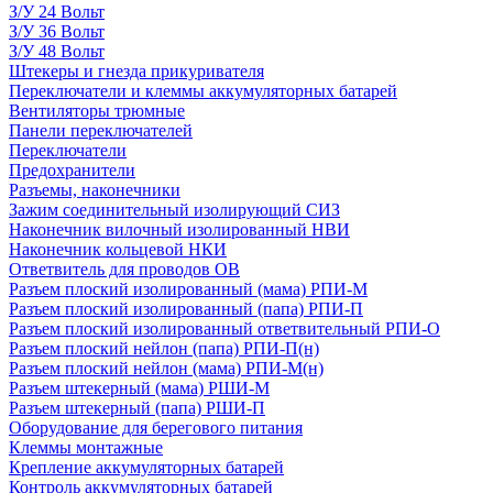
З/У 24 Вольт
З/У 36 Вольт
З/У 48 Вольт
Штекеры и гнезда прикуривателя
Переключатели и клеммы аккумуляторных батарей
Вентиляторы трюмные
Панели переключателей
Переключатели
Предохранители
Разъемы, наконечники
Зажим соединительный изолирующий СИЗ
Наконечник вилочный изолированный НВИ
Наконечник кольцевой НКИ
Ответвитель для проводов ОВ
Разъем плоский изолированный (мама) РПИ-М
Разъем плоский изолированный (папа) РПИ-П
Разъем плоский изолированный ответвительный РПИ-О
Разъем плоский нейлон (папа) РПИ-П(н)
Разъем плоский нейлон (мама) РПИ-М(н)
Разъем штекерный (мама) РШИ-М
Разъем штекерный (папа) РШИ-П
Оборудование для берегового питания
Клеммы монтажные
Крепление аккумуляторных батарей
Контроль аккумуляторных батарей