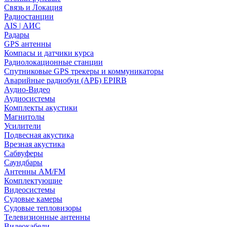
Связь и Локация
Радиостанции
AIS | АИС
Радары
GPS антенны
Компасы и датчики курса
Радиолокационные станции
Спутниковые GPS трекеры и коммуникаторы
Аварийные радиобуи (АРБ) EPIRB
Аудио-Видео
Аудиосистемы
Комплекты акустики
Магнитолы
Усилители
Подвесная акустика
Врезная акустика
Сабвуферы
Саундбары
Антенны AM/FM
Комплектующие
Видеосистемы
Судовые камеры
Cудовые тепловизоры
Телевизионные антенны
Видеокабели