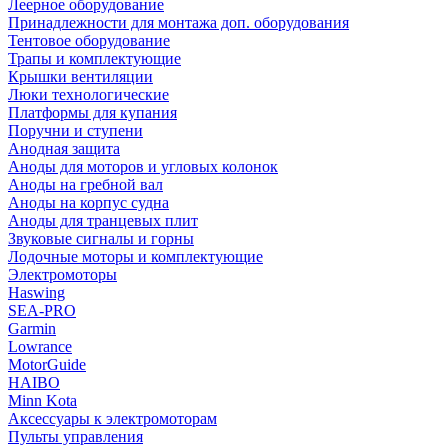
Леерное оборудование
Принадлежности для монтажа доп. оборудования
Тентовое оборудование
Трапы и комплектующие
Крышки вентиляции
Люки технологические
Платформы для купания
Поручни и ступени
Анодная защита
Аноды для моторов и угловых колонок
Аноды на гребной вал
Аноды на корпус судна
Аноды для транцевых плит
Звуковые сигналы и горны
Лодочные моторы и комплектующие
Электромоторы
Haswing
SEA-PRO
Garmin
Lowrance
MotorGuide
HAIBO
Minn Kota
Аксессуары к электромоторам
Пульты управления