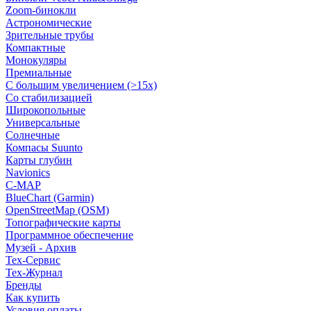
Zoom-бинокли
Астрономические
Зрительные трубы
Компактные
Монокуляры
Премиальные
С большим увеличением (>15x)
Со стабилизацией
Широкопольные
Универсальные
Солнечные
Компасы Suunto
Карты глубин
Navionics
C-MAP
BlueChart (Garmin)
OpenStreetMap (OSM)
Топографические карты
Программное обеспечение
Музей - Архив
Tex-Сервис
Тех-Журнал
Бренды
Как купить
Условия оплаты