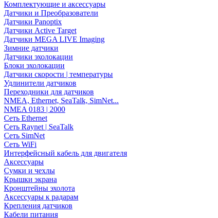
Комплектующие и аксессуары
Датчики и Преобразователи
Датчики Panoptix
Датчики Active Target
Датчики MEGA LIVE Imaging
Зимние датчики
Датчики эхолокации
Блоки эхолокации
Датчики скорости | температуры
Удлинители датчиков
Переходники для датчиков
NMEA, Ethernet, SeaTalk, SimNet...
NMEA 0183 | 2000
Сеть Ethernet
Сеть Raynet | SeaTalk
Сеть SimNet
Сеть WiFi
Интерфейсный кабель для двигателя
Аксессуары
Сумки и чехлы
Крышки экрана
Кронштейны эхолота
Аксессуары к радарам
Крепления датчиков
Кабели питания