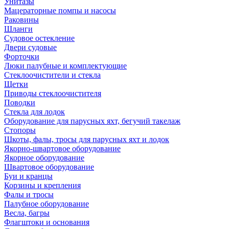
Унитазы
Мацераторные помпы и насосы
Раковины
Шланги
Судовое остекление
Двери судовые
Форточки
Люки палубные и комплектующие
Стеклоочистители и стекла
Щетки
Приводы стеклоочистителя
Поводки
Стекла для лодок
Оборудование для парусных яхт, бегучий такелаж
Стопоры
Шкоты, фалы, тросы для парусных яхт и лодок
Якорно-швартовое оборудование
Якорное оборудование
Швартовое оборудование
Буи и кранцы
Корзины и крепления
Фалы и тросы
Палубное оборудование
Весла, багры
Флагштоки и основания