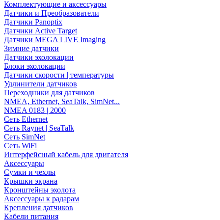
Комплектующие и аксессуары
Датчики и Преобразователи
Датчики Panoptix
Датчики Active Target
Датчики MEGA LIVE Imaging
Зимние датчики
Датчики эхолокации
Блоки эхолокации
Датчики скорости | температуры
Удлинители датчиков
Переходники для датчиков
NMEA, Ethernet, SeaTalk, SimNet...
NMEA 0183 | 2000
Сеть Ethernet
Сеть Raynet | SeaTalk
Сеть SimNet
Сеть WiFi
Интерфейсный кабель для двигателя
Аксессуары
Сумки и чехлы
Крышки экрана
Кронштейны эхолота
Аксессуары к радарам
Крепления датчиков
Кабели питания