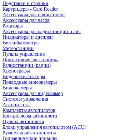
Подставки и столики
Картридеры - Card Reader
Аксессуары для навигаторов
Аксессуары для часов
Ротаторы
Аксессуары для радиостанций и аис
Индикаторы и дисплеи
Ветер-барометры
Метеостанции
Пульты управления
Портативная электроника
Радиостанции (рации)
Хронографы
Видеорегистраторы
Подводные видеокамеры
Видеокамеры
Аксессуары для видеокамер
Системы управления
Автопилоты
Комплекты автопилотов
Контроллеры автопилота
Пульты автопилота
Блоки управления автопилотом (ACU)
Румпельные автопилоты
Гидравлические приводы