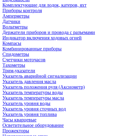
Комплектующие для лодок, катеров, яхт
Приборы контроля
Амперметры
Датчики
Вольтметры
Держатели приборов и провода с разъемами
Индикатор включения ходовых огней
Компасы
Комбинированные приборы
Спидометры
Счетчики моточасов
Тахометры
Трим-указатели
Указатель аварийной сигнализации
Указатель давления масла
Указатель положения руля (Аксиометр)
Указатель температуры воды
Указатель температуры масла
Указатель уровня воды
Указатель уровня сточных вод
Указатель уровня топлива
Часы кварцевые
Осветительное оборудование
Прожекторы