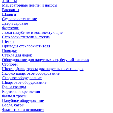
Унитазы
Мацераторные помпы и насосы
Раковины
Шланги
Судовое остекление
Двери судовые
Форточки
Люки палубные и комплектующие
Стеклоочистители и стекла
Щетки
Приводы стеклоочистителя
Поводки
Стекла для лодок
Оборудование для парусных яхт, бегучий такелаж
Стопоры
Шкоты, фалы, тросы для парусных яхт и лодок
Якорно-швартовое оборудование
Якорное оборудование
Швартовое оборудование
Буи и кранцы
Корзины и крепления
Фалы и тросы
Палубное оборудование
Весла, багры
Флагштоки и основания