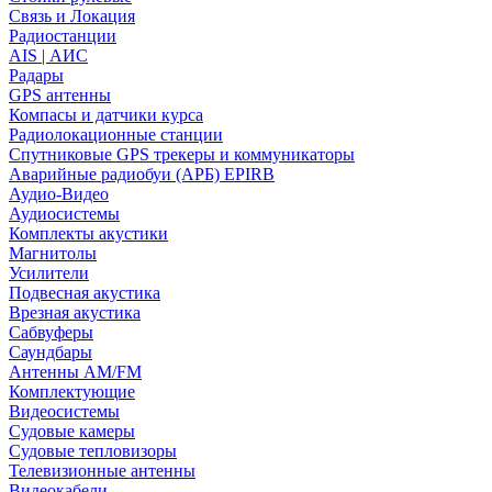
Связь и Локация
Радиостанции
AIS | АИС
Радары
GPS антенны
Компасы и датчики курса
Радиолокационные станции
Спутниковые GPS трекеры и коммуникаторы
Аварийные радиобуи (АРБ) EPIRB
Аудио-Видео
Аудиосистемы
Комплекты акустики
Магнитолы
Усилители
Подвесная акустика
Врезная акустика
Сабвуферы
Саундбары
Антенны AM/FM
Комплектующие
Видеосистемы
Судовые камеры
Cудовые тепловизоры
Телевизионные антенны
Видеокабели