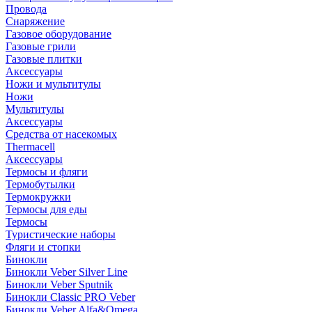
Провода
Снаряжение
Газовое оборудование
Газовые грили
Газовые плитки
Аксессуары
Ножи и мультитулы
Ножи
Мультитулы
Аксессуары
Средства от насекомых
Thermacell
Аксессуары
Термосы и фляги
Термобутылки
Термокружки
Термосы для еды
Термосы
Туристические наборы
Фляги и стопки
Бинокли
Бинокли Veber Silver Line
Бинокли Veber Sputnik
Бинокли Classic PRO Veber
Бинокли Veber Alfa&Omega