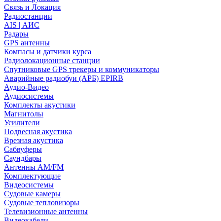
Связь и Локация
Радиостанции
AIS | АИС
Радары
GPS антенны
Компасы и датчики курса
Радиолокационные станции
Спутниковые GPS трекеры и коммуникаторы
Аварийные радиобуи (АРБ) EPIRB
Аудио-Видео
Аудиосистемы
Комплекты акустики
Магнитолы
Усилители
Подвесная акустика
Врезная акустика
Сабвуферы
Саундбары
Антенны AM/FM
Комплектующие
Видеосистемы
Судовые камеры
Cудовые тепловизоры
Телевизионные антенны
Видеокабели