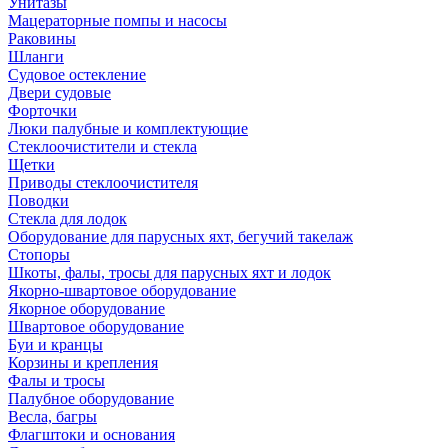
Унитазы
Мацераторные помпы и насосы
Раковины
Шланги
Судовое остекление
Двери судовые
Форточки
Люки палубные и комплектующие
Стеклоочистители и стекла
Щетки
Приводы стеклоочистителя
Поводки
Стекла для лодок
Оборудование для парусных яхт, бегучий такелаж
Стопоры
Шкоты, фалы, тросы для парусных яхт и лодок
Якорно-швартовое оборудование
Якорное оборудование
Швартовое оборудование
Буи и кранцы
Корзины и крепления
Фалы и тросы
Палубное оборудование
Весла, багры
Флагштоки и основания