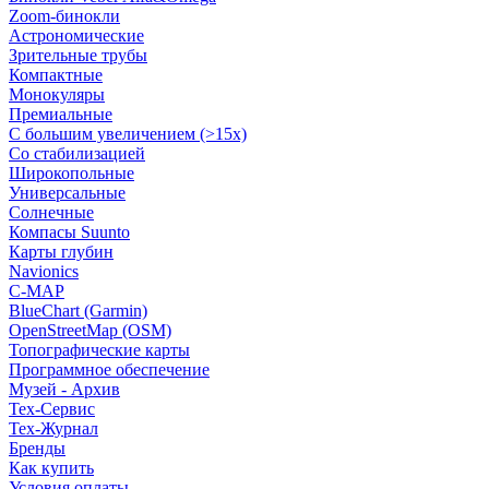
Zoom-бинокли
Астрономические
Зрительные трубы
Компактные
Монокуляры
Премиальные
С большим увеличением (>15x)
Со стабилизацией
Широкопольные
Универсальные
Солнечные
Компасы Suunto
Карты глубин
Navionics
C-MAP
BlueChart (Garmin)
OpenStreetMap (OSM)
Топографические карты
Программное обеспечение
Музей - Архив
Tex-Сервис
Тех-Журнал
Бренды
Как купить
Условия оплаты