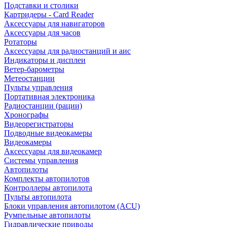
Подставки и столики
Картридеры - Card Reader
Аксессуары для навигаторов
Аксессуары для часов
Ротаторы
Аксессуары для радиостанций и аис
Индикаторы и дисплеи
Ветер-барометры
Метеостанции
Пульты управления
Портативная электроника
Радиостанции (рации)
Хронографы
Видеорегистраторы
Подводные видеокамеры
Видеокамеры
Аксессуары для видеокамер
Системы управления
Автопилоты
Комплекты автопилотов
Контроллеры автопилота
Пульты автопилота
Блоки управления автопилотом (ACU)
Румпельные автопилоты
Гидравлические приводы