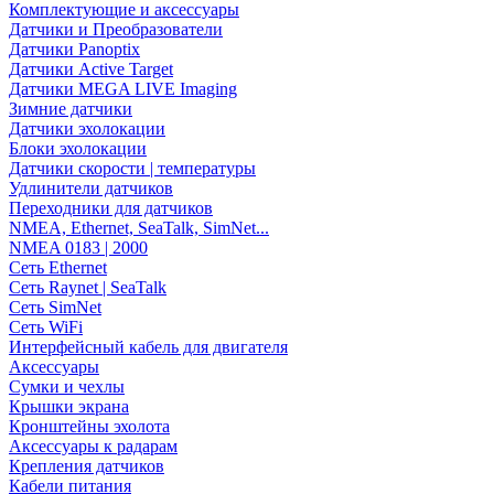
Комплектующие и аксессуары
Датчики и Преобразователи
Датчики Panoptix
Датчики Active Target
Датчики MEGA LIVE Imaging
Зимние датчики
Датчики эхолокации
Блоки эхолокации
Датчики скорости | температуры
Удлинители датчиков
Переходники для датчиков
NMEA, Ethernet, SeaTalk, SimNet...
NMEA 0183 | 2000
Сеть Ethernet
Сеть Raynet | SeaTalk
Сеть SimNet
Сеть WiFi
Интерфейсный кабель для двигателя
Аксессуары
Сумки и чехлы
Крышки экрана
Кронштейны эхолота
Аксессуары к радарам
Крепления датчиков
Кабели питания