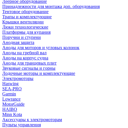
Леерное оборудование
Принадлежности для монтажа доп. оборудования
Тентовое оборудование
Трапы и комплектующие
Крышки вентиляции
Люки технологические
Платформы для купания
Поручни и ступени
Анодная защита
Аноды для моторов и угловых колонок
Аноды на гребной вал
Аноды на корпус судна
Аноды для транцевых плит
Звуковые сигналы и горны
Лодочные моторы и комплектующие
Электромоторы
Haswing
SEA-PRO
Garmin
Lowrance
MotorGuide
HAIBO
Minn Kota
Аксессуары к электромоторам
Пульты управления