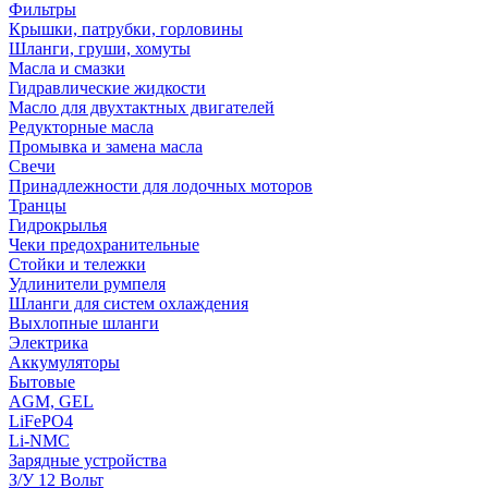
Фильтры
Крышки, патрубки, горловины
Шланги, груши, хомуты
Масла и смазки
Гидравлические жидкости
Масло для двухтактных двигателей
Редукторные масла
Промывка и замена масла
Свечи
Принадлежности для лодочных моторов
Транцы
Гидрокрылья
Чеки предохранительные
Стойки и тележки
Удлинители румпеля
Шланги для систем охлаждения
Выхлопные шланги
Электрика
Аккумуляторы
Бытовые
AGM, GEL
LiFePO4
Li-NMC
Зарядные устройства
З/У 12 Вольт