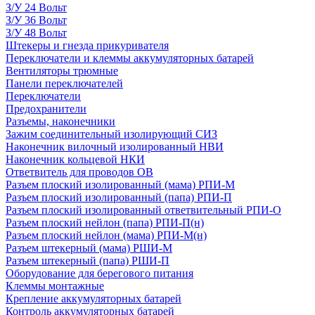
З/У 24 Вольт
З/У 36 Вольт
З/У 48 Вольт
Штекеры и гнезда прикуривателя
Переключатели и клеммы аккумуляторных батарей
Вентиляторы трюмные
Панели переключателей
Переключатели
Предохранители
Разъемы, наконечники
Зажим соединительный изолирующий СИЗ
Наконечник вилочный изолированный НВИ
Наконечник кольцевой НКИ
Ответвитель для проводов ОВ
Разъем плоский изолированный (мама) РПИ-М
Разъем плоский изолированный (папа) РПИ-П
Разъем плоский изолированный ответвительный РПИ-О
Разъем плоский нейлон (папа) РПИ-П(н)
Разъем плоский нейлон (мама) РПИ-М(н)
Разъем штекерный (мама) РШИ-М
Разъем штекерный (папа) РШИ-П
Оборудование для берегового питания
Клеммы монтажные
Крепление аккумуляторных батарей
Контроль аккумуляторных батарей