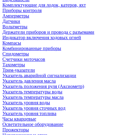
Комплектующие для лодок, катеров, яхт
Приборы контроля
Амперметры
Датчики
Вольтметры
Держатели приборов и провода с разъемами
Индикатор включения ходовых огней
Компасы
Комбинированные приборы
Спидометры
Счетчики моточасов
Тахометры
Трим-указатели
Указатель аварийной сигнализации
Указатель давления масла
Указатель положения руля (Аксиометр)
Указатель температуры воды
Указатель температуры масла
Указатель уровня воды
Указатель уровня сточных вод
Указатель уровня топлива
Часы кварцевые
Осветительное оборудование
Прожекторы