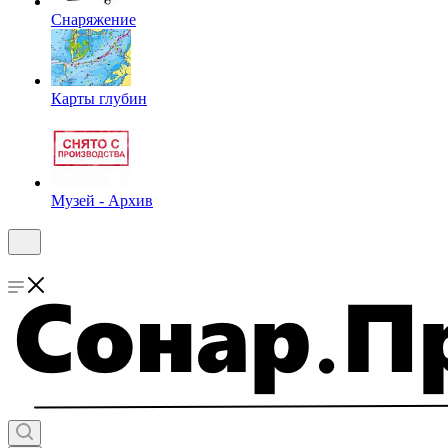
Снаряжение
Карты глубин
Музей - Архив