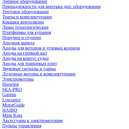
Леерное оборудование
Принадлежности для монтажа доп. оборудования
Тентовое оборудование
Трапы и комплектующие
Крышки вентиляции
Люки технологические
Платформы для купания
Поручни и ступени
Анодная защита
Аноды для моторов и угловых колонок
Аноды на гребной вал
Аноды на корпус судна
Аноды для транцевых плит
Звуковые сигналы и горны
Лодочные моторы и комплектующие
Электромоторы
Haswing
SEA-PRO
Garmin
Lowrance
MotorGuide
HAIBO
Minn Kota
Аксессуары к электромоторам
Пульты управления