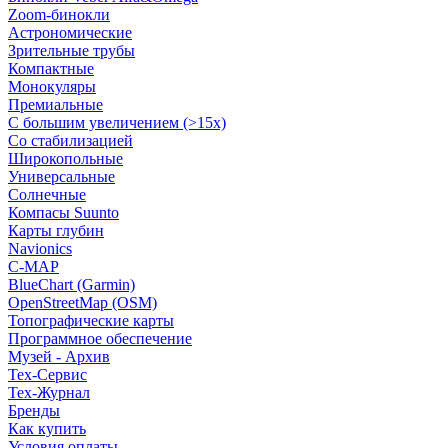
Zoom-бинокли
Астрономические
Зрительные трубы
Компактные
Монокуляры
Премиальные
С большим увеличением (>15x)
Со стабилизацией
Широкопольные
Универсальные
Солнечные
Компасы Suunto
Карты глубин
Navionics
C-MAP
BlueChart (Garmin)
OpenStreetMap (OSM)
Топографические карты
Программное обеспечение
Музей - Архив
Tex-Сервис
Тех-Журнал
Бренды
Как купить
Условия оплаты