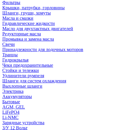
Фильтры
Крышки, патрубки, горловины
Шланги, груши, хомуты
Масла и смазки
Гидравлические жидкости
Масло для двухтактных двигателей
Редукторные масла
Промывка и замена масла
Свечи
Принадлежности для лодочных моторов
Транцы
Гидрокрылья
Чеки предохранительные
Стойки и тележки
Удлинители румпеля
Шланги для систем охлаждения
Выхлопные шланги
Электрика
Аккумуляторы
Бытовые
AGM, GEL
LiFePO4
Li-NMC
Зарядные устройства
З/У 12 Вольт