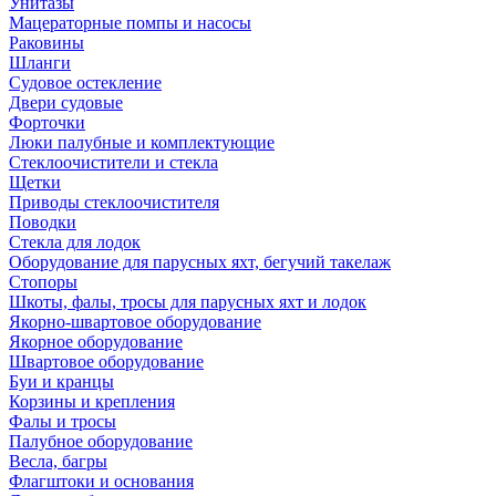
Унитазы
Мацераторные помпы и насосы
Раковины
Шланги
Судовое остекление
Двери судовые
Форточки
Люки палубные и комплектующие
Стеклоочистители и стекла
Щетки
Приводы стеклоочистителя
Поводки
Стекла для лодок
Оборудование для парусных яхт, бегучий такелаж
Стопоры
Шкоты, фалы, тросы для парусных яхт и лодок
Якорно-швартовое оборудование
Якорное оборудование
Швартовое оборудование
Буи и кранцы
Корзины и крепления
Фалы и тросы
Палубное оборудование
Весла, багры
Флагштоки и основания