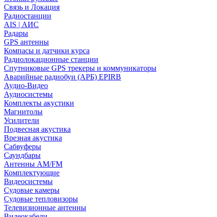
Связь и Локация
Радиостанции
AIS | АИС
Радары
GPS антенны
Компасы и датчики курса
Радиолокационные станции
Спутниковые GPS трекеры и коммуникаторы
Аварийные радиобуи (АРБ) EPIRB
Аудио-Видео
Аудиосистемы
Комплекты акустики
Магнитолы
Усилители
Подвесная акустика
Врезная акустика
Сабвуферы
Саундбары
Антенны AM/FM
Комплектующие
Видеосистемы
Судовые камеры
Cудовые тепловизоры
Телевизионные антенны
Видеокабели