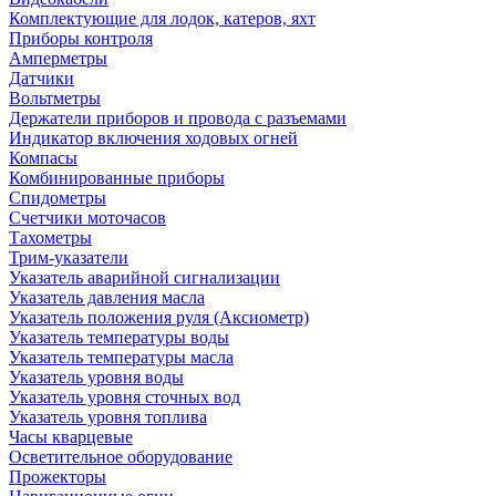
Комплектующие для лодок, катеров, яхт
Приборы контроля
Амперметры
Датчики
Вольтметры
Держатели приборов и провода с разъемами
Индикатор включения ходовых огней
Компасы
Комбинированные приборы
Спидометры
Счетчики моточасов
Тахометры
Трим-указатели
Указатель аварийной сигнализации
Указатель давления масла
Указатель положения руля (Аксиометр)
Указатель температуры воды
Указатель температуры масла
Указатель уровня воды
Указатель уровня сточных вод
Указатель уровня топлива
Часы кварцевые
Осветительное оборудование
Прожекторы