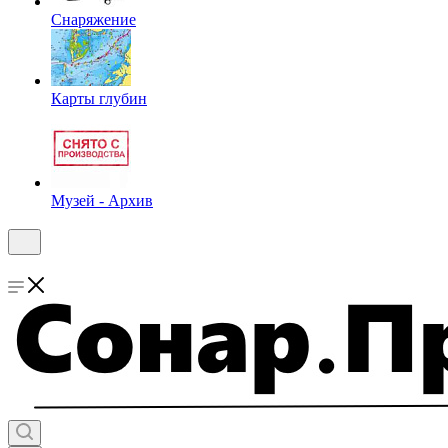
Снаряжение
Карты глубин
Музей - Архив