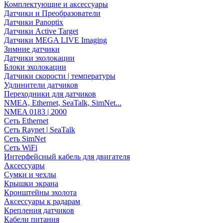
Комплектующие и аксессуары
Датчики и Преобразователи
Датчики Panoptix
Датчики Active Target
Датчики MEGA LIVE Imaging
Зимние датчики
Датчики эхолокации
Блоки эхолокации
Датчики скорости | температуры
Удлинители датчиков
Переходники для датчиков
NMEA, Ethernet, SeaTalk, SimNet...
NMEA 0183 | 2000
Сеть Ethernet
Сеть Raynet | SeaTalk
Сеть SimNet
Сеть WiFi
Интерфейсный кабель для двигателя
Аксессуары
Сумки и чехлы
Крышки экрана
Кронштейны эхолота
Аксессуары к радарам
Крепления датчиков
Кабели питания