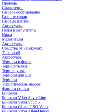
Провода
Снаряжение
Газовое оборудование
Газовые грили
Газовые плитки
Аксессуары
Ножи и мультитулы
Ножи
Мультитулы
Аксессуары
Средства от насекомых
Thermacell
Аксессуары
Термосы и фляги
Термобутылки
Термокружки
Термосы для еды
Термосы
Туристические наборы
Фляги и стопки
Бинокли
Бинокли Veber Silver Line
Бинокли Veber Sputnik
Бинокли Classic PRO Veber
Бинокли Veber Alfa&Omega