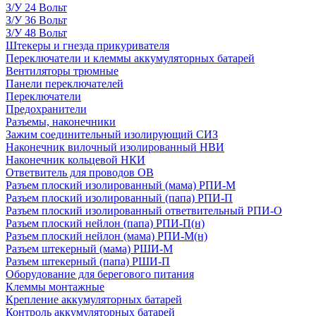
З/У 24 Вольт
З/У 36 Вольт
З/У 48 Вольт
Штекеры и гнезда прикуривателя
Переключатели и клеммы аккумуляторных батарей
Вентиляторы трюмные
Панели переключателей
Переключатели
Предохранители
Разъемы, наконечники
Зажим соединительный изолирующий СИЗ
Наконечник вилочный изолированный НВИ
Наконечник кольцевой НКИ
Ответвитель для проводов ОВ
Разъем плоский изолированный (мама) РПИ-М
Разъем плоский изолированный (папа) РПИ-П
Разъем плоский изолированный ответвительный РПИ-О
Разъем плоский нейлон (папа) РПИ-П(н)
Разъем плоский нейлон (мама) РПИ-М(н)
Разъем штекерный (мама) РШИ-М
Разъем штекерный (папа) РШИ-П
Оборудование для берегового питания
Клеммы монтажные
Крепление аккумуляторных батарей
Контроль аккумуляторных батарей