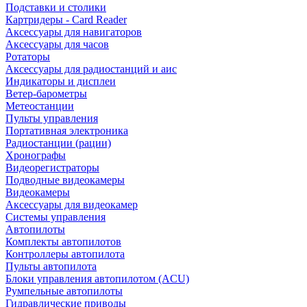
Подставки и столики
Картридеры - Card Reader
Аксессуары для навигаторов
Аксессуары для часов
Ротаторы
Аксессуары для радиостанций и аис
Индикаторы и дисплеи
Ветер-барометры
Метеостанции
Пульты управления
Портативная электроника
Радиостанции (рации)
Хронографы
Видеорегистраторы
Подводные видеокамеры
Видеокамеры
Аксессуары для видеокамер
Системы управления
Автопилоты
Комплекты автопилотов
Контроллеры автопилота
Пульты автопилота
Блоки управления автопилотом (ACU)
Румпельные автопилоты
Гидравлические приводы