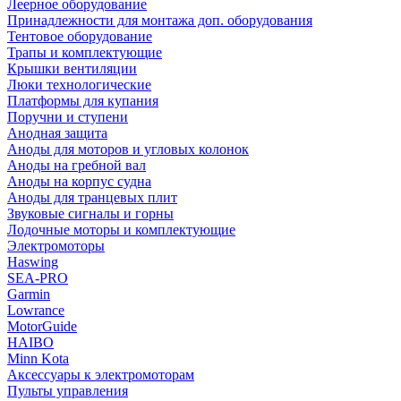
Леерное оборудование
Принадлежности для монтажа доп. оборудования
Тентовое оборудование
Трапы и комплектующие
Крышки вентиляции
Люки технологические
Платформы для купания
Поручни и ступени
Анодная защита
Аноды для моторов и угловых колонок
Аноды на гребной вал
Аноды на корпус судна
Аноды для транцевых плит
Звуковые сигналы и горны
Лодочные моторы и комплектующие
Электромоторы
Haswing
SEA-PRO
Garmin
Lowrance
MotorGuide
HAIBO
Minn Kota
Аксессуары к электромоторам
Пульты управления