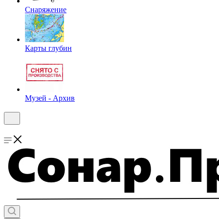
Снаряжение
Карты глубин
Музей - Архив