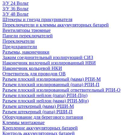
З/У 24 Вольт
З/У 36 Вольт
З/У 48 Вольт
Штекеры и гнезда прикуривателя
Переключатели и клеммы аккумуляторных батарей
Вентиляторы трюмные
Панели переключателей
Переключатели
Предохранители
Разъемы, наконечники
Зажим соединительный изолирующий СИЗ
Наконечник вилочный изолированный НВИ
Наконечник кольцевой НКИ
Ответвитель для проводов ОВ
Разъем плоский изолированный (мама) РПИ-М
Разъем плоский изолированный (папа) РПИ-П
Разъем плоский изолированный ответвительный РПИ-О
Разъем плоский нейлон (папа) РПИ-П(н)
Разъем плоский нейлон (мама) РПИ-М(н)
Разъем штекерный (мама) РШИ-М
Разъем штекерный (папа) РШИ-П
Оборудование для берегового питания
Клеммы монтажные
Крепление аккумуляторных батарей
Контроль аккумуляторных батарей