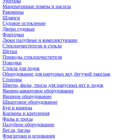
Унитазы
Мацераторные помпы и насосы
Раковины
Шланги
Судовое остекление
Двери судовые
Форточки
Люки палубные и комплектующие
Стеклоочистители и стекла
Щетки
Приводы стеклоочистителя
Поводки
Стекла для лодок
Оборудование для парусных яхт, бегучий такелаж
Стопоры
Шкоты, фалы, тросы для парусных яхт и лодок
Якорно-швартовое оборудование
Якорное оборудование
Швартовое оборудование
Буи и кранцы
Корзины и крепления
Фалы и тросы
Палубное оборудование
Весла, багры
Флагштоки и основания