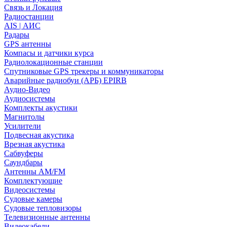
Связь и Локация
Радиостанции
AIS | АИС
Радары
GPS антенны
Компасы и датчики курса
Радиолокационные станции
Спутниковые GPS трекеры и коммуникаторы
Аварийные радиобуи (АРБ) EPIRB
Аудио-Видео
Аудиосистемы
Комплекты акустики
Магнитолы
Усилители
Подвесная акустика
Врезная акустика
Сабвуферы
Саундбары
Антенны AM/FM
Комплектующие
Видеосистемы
Судовые камеры
Cудовые тепловизоры
Телевизионные антенны
Видеокабели