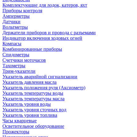
Комплектующие для лодок, катеров, яхт
Приборы контроля
Амперметры
Датчики
Вольтметры
Держатели приборов и провода с разъемами
Индикатор включения ходовых огней
Компасы
Комбинированные приборы
Спидометры
Счетчики моточасов
Тахометры
Трим-указатели
Указатель аварийной сигнализации
Указатель давления масла
Указатель положения руля (Аксиометр)
Указатель температуры воды
Указатель температуры масла
Указатель уровня воды
Указатель уровня сточных вод
Указатель уровня топлива
Часы кварцевые
Осветительное оборудование
Прожекторы