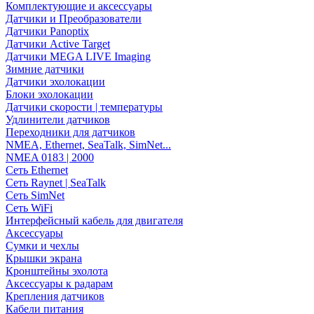
Комплектующие и аксессуары
Датчики и Преобразователи
Датчики Panoptix
Датчики Active Target
Датчики MEGA LIVE Imaging
Зимние датчики
Датчики эхолокации
Блоки эхолокации
Датчики скорости | температуры
Удлинители датчиков
Переходники для датчиков
NMEA, Ethernet, SeaTalk, SimNet...
NMEA 0183 | 2000
Сеть Ethernet
Сеть Raynet | SeaTalk
Сеть SimNet
Сеть WiFi
Интерфейсный кабель для двигателя
Аксессуары
Сумки и чехлы
Крышки экрана
Кронштейны эхолота
Аксессуары к радарам
Крепления датчиков
Кабели питания