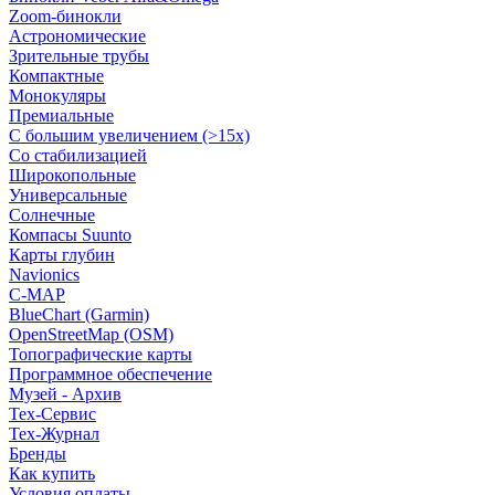
Zoom-бинокли
Астрономические
Зрительные трубы
Компактные
Монокуляры
Премиальные
С большим увеличением (>15x)
Со стабилизацией
Широкопольные
Универсальные
Солнечные
Компасы Suunto
Карты глубин
Navionics
C-MAP
BlueChart (Garmin)
OpenStreetMap (OSM)
Топографические карты
Программное обеспечение
Музей - Архив
Tex-Сервис
Тех-Журнал
Бренды
Как купить
Условия оплаты