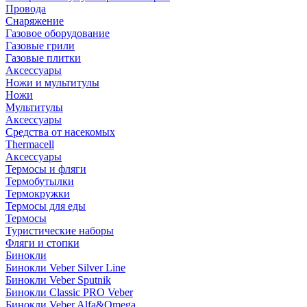
Провода
Снаряжение
Газовое оборудование
Газовые грили
Газовые плитки
Аксессуары
Ножи и мультитулы
Ножи
Мультитулы
Аксессуары
Средства от насекомых
Thermacell
Аксессуары
Термосы и фляги
Термобутылки
Термокружки
Термосы для еды
Термосы
Туристические наборы
Фляги и стопки
Бинокли
Бинокли Veber Silver Line
Бинокли Veber Sputnik
Бинокли Classic PRO Veber
Бинокли Veber Alfa&Omega