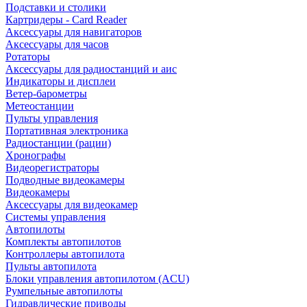
Подставки и столики
Картридеры - Card Reader
Аксессуары для навигаторов
Аксессуары для часов
Ротаторы
Аксессуары для радиостанций и аис
Индикаторы и дисплеи
Ветер-барометры
Метеостанции
Пульты управления
Портативная электроника
Радиостанции (рации)
Хронографы
Видеорегистраторы
Подводные видеокамеры
Видеокамеры
Аксессуары для видеокамер
Системы управления
Автопилоты
Комплекты автопилотов
Контроллеры автопилота
Пульты автопилота
Блоки управления автопилотом (ACU)
Румпельные автопилоты
Гидравлические приводы