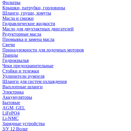
Фильтры
Крышки, патрубки, горловины
Шланги, груши, хомуты
Масла и смазки
Гидравлические жидкости
Масло для двухтактных двигателей
Редукторные масла
Промывка и замена масла
Свечи
Принадлежности для лодочных моторов
Транцы
Гидрокрылья
Чеки предохранительные
Стойки и тележки
Удлинители румпеля
Шланги для систем охлаждения
Выхлопные шланги
Электрика
Аккумуляторы
Бытовые
AGM, GEL
LiFePO4
Li-NMC
Зарядные устройства
З/У 12 Вольт