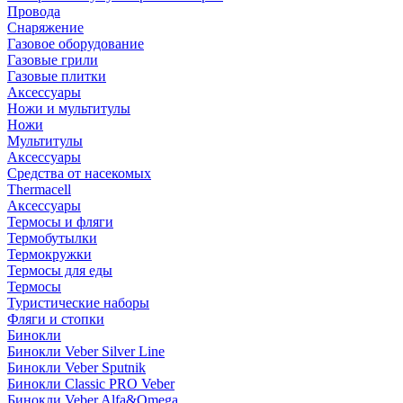
Провода
Снаряжение
Газовое оборудование
Газовые грили
Газовые плитки
Аксессуары
Ножи и мультитулы
Ножи
Мультитулы
Аксессуары
Средства от насекомых
Thermacell
Аксессуары
Термосы и фляги
Термобутылки
Термокружки
Термосы для еды
Термосы
Туристические наборы
Фляги и стопки
Бинокли
Бинокли Veber Silver Line
Бинокли Veber Sputnik
Бинокли Classic PRO Veber
Бинокли Veber Alfa&Omega