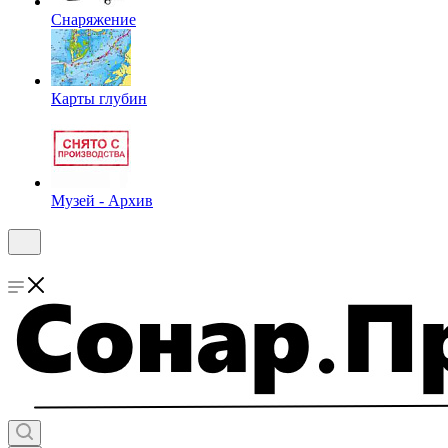
Снаряжение
Карты глубин
Музей - Архив