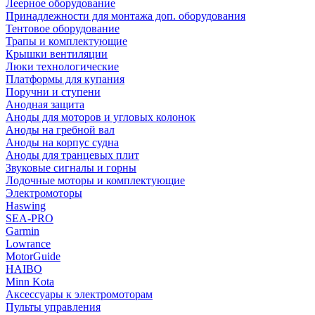
Леерное оборудование
Принадлежности для монтажа доп. оборудования
Тентовое оборудование
Трапы и комплектующие
Крышки вентиляции
Люки технологические
Платформы для купания
Поручни и ступени
Анодная защита
Аноды для моторов и угловых колонок
Аноды на гребной вал
Аноды на корпус судна
Аноды для транцевых плит
Звуковые сигналы и горны
Лодочные моторы и комплектующие
Электромоторы
Haswing
SEA-PRO
Garmin
Lowrance
MotorGuide
HAIBO
Minn Kota
Аксессуары к электромоторам
Пульты управления