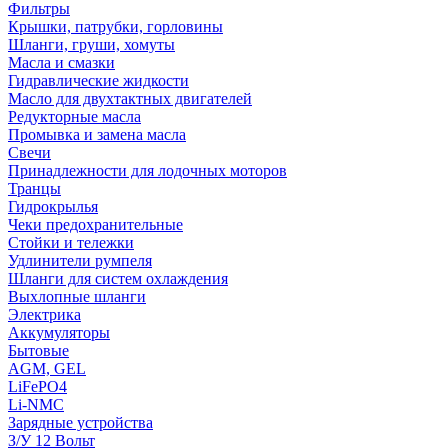
Фильтры
Крышки, патрубки, горловины
Шланги, груши, хомуты
Масла и смазки
Гидравлические жидкости
Масло для двухтактных двигателей
Редукторные масла
Промывка и замена масла
Свечи
Принадлежности для лодочных моторов
Транцы
Гидрокрылья
Чеки предохранительные
Стойки и тележки
Удлинители румпеля
Шланги для систем охлаждения
Выхлопные шланги
Электрика
Аккумуляторы
Бытовые
AGM, GEL
LiFePO4
Li-NMC
Зарядные устройства
З/У 12 Вольт