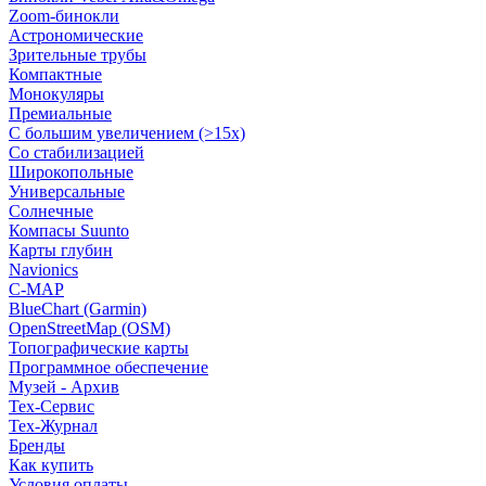
Zoom-бинокли
Астрономические
Зрительные трубы
Компактные
Монокуляры
Премиальные
С большим увеличением (>15x)
Со стабилизацией
Широкопольные
Универсальные
Солнечные
Компасы Suunto
Карты глубин
Navionics
C-MAP
BlueChart (Garmin)
OpenStreetMap (OSM)
Топографические карты
Программное обеспечение
Музей - Архив
Tex-Сервис
Тех-Журнал
Бренды
Как купить
Условия оплаты