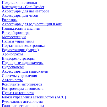
Подставки и столики
Картридеры - Card Reader
Аксессуары для навигаторов
Аксессуары для часов
Ротаторы
Аксессуары для радиостанций и аис
Индикаторы и дисплеи
Ветер-барометры
Метеостанции
Пульты управления
Портативная электроника
Радиостанции (рации)
Хронографы
Видеорегистраторы
Подводные видеокамеры
Видеокамеры
Аксессуары для видеокамер
Системы управления
Автопилоты
Комплекты автопилотов
Контроллеры автопилота
Пульты автопилота
Блоки управления автопилотом (ACU)
Румпельные автопилоты
Гидравлические приводы