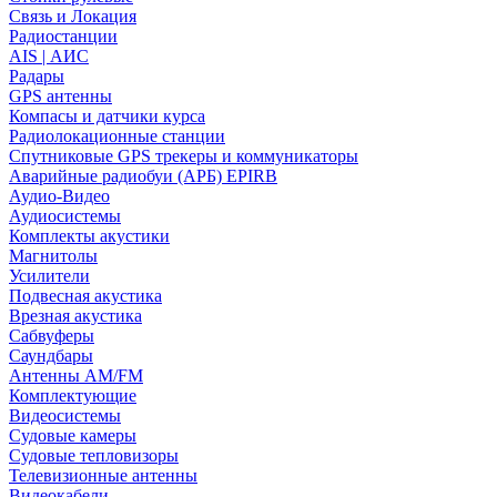
Связь и Локация
Радиостанции
AIS | АИС
Радары
GPS антенны
Компасы и датчики курса
Радиолокационные станции
Спутниковые GPS трекеры и коммуникаторы
Аварийные радиобуи (АРБ) EPIRB
Аудио-Видео
Аудиосистемы
Комплекты акустики
Магнитолы
Усилители
Подвесная акустика
Врезная акустика
Сабвуферы
Саундбары
Антенны AM/FM
Комплектующие
Видеосистемы
Судовые камеры
Cудовые тепловизоры
Телевизионные антенны
Видеокабели