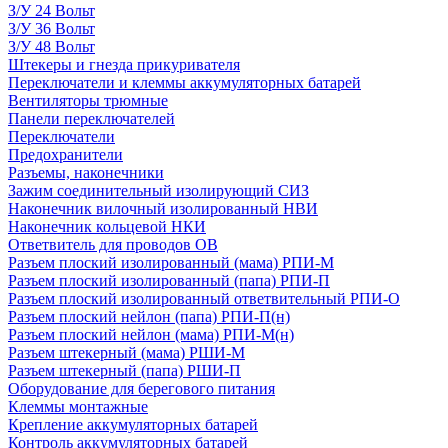
З/У 24 Вольт
З/У 36 Вольт
З/У 48 Вольт
Штекеры и гнезда прикуривателя
Переключатели и клеммы аккумуляторных батарей
Вентиляторы трюмные
Панели переключателей
Переключатели
Предохранители
Разъемы, наконечники
Зажим соединительный изолирующий СИЗ
Наконечник вилочный изолированный НВИ
Наконечник кольцевой НКИ
Ответвитель для проводов ОВ
Разъем плоский изолированный (мама) РПИ-М
Разъем плоский изолированный (папа) РПИ-П
Разъем плоский изолированный ответвительный РПИ-О
Разъем плоский нейлон (папа) РПИ-П(н)
Разъем плоский нейлон (мама) РПИ-М(н)
Разъем штекерный (мама) РШИ-М
Разъем штекерный (папа) РШИ-П
Оборудование для берегового питания
Клеммы монтажные
Крепление аккумуляторных батарей
Контроль аккумуляторных батарей