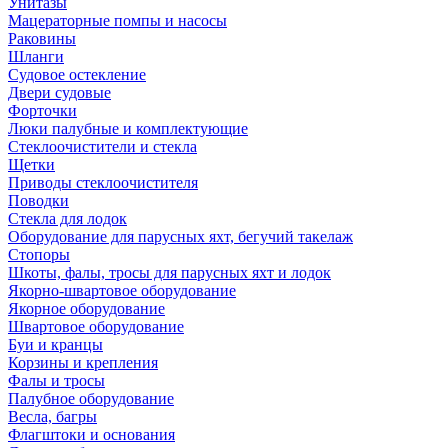
Унитазы
Мацераторные помпы и насосы
Раковины
Шланги
Судовое остекление
Двери судовые
Форточки
Люки палубные и комплектующие
Стеклоочистители и стекла
Щетки
Приводы стеклоочистителя
Поводки
Стекла для лодок
Оборудование для парусных яхт, бегучий такелаж
Стопоры
Шкоты, фалы, тросы для парусных яхт и лодок
Якорно-швартовое оборудование
Якорное оборудование
Швартовое оборудование
Буи и кранцы
Корзины и крепления
Фалы и тросы
Палубное оборудование
Весла, багры
Флагштоки и основания