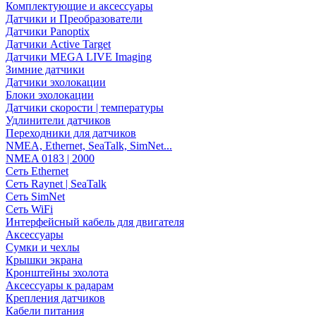
Комплектующие и аксессуары
Датчики и Преобразователи
Датчики Panoptix
Датчики Active Target
Датчики MEGA LIVE Imaging
Зимние датчики
Датчики эхолокации
Блоки эхолокации
Датчики скорости | температуры
Удлинители датчиков
Переходники для датчиков
NMEA, Ethernet, SeaTalk, SimNet...
NMEA 0183 | 2000
Сеть Ethernet
Сеть Raynet | SeaTalk
Сеть SimNet
Сеть WiFi
Интерфейсный кабель для двигателя
Аксессуары
Сумки и чехлы
Крышки экрана
Кронштейны эхолота
Аксессуары к радарам
Крепления датчиков
Кабели питания