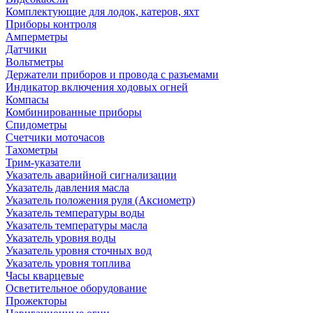
Комплектующие для лодок, катеров, яхт
Приборы контроля
Амперметры
Датчики
Вольтметры
Держатели приборов и провода с разъемами
Индикатор включения ходовых огней
Компасы
Комбинированные приборы
Спидометры
Счетчики моточасов
Тахометры
Трим-указатели
Указатель аварийной сигнализации
Указатель давления масла
Указатель положения руля (Аксиометр)
Указатель температуры воды
Указатель температуры масла
Указатель уровня воды
Указатель уровня сточных вод
Указатель уровня топлива
Часы кварцевые
Осветительное оборудование
Прожекторы